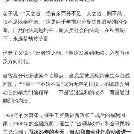
老子说：”天之道，损有余而补不足。人之道，则不然，
损不足以奉有余。”这是两千年前对分配失衡最精准的诊
断。自然的法则是均平，而人类社会的法则，在私有制
下，永远是劫贫济富。
但老子又说：”反者道之动。”事物发展到极端，必然向相
反方向转化。
当贫富分化突破某个临界点，当底层被压榨到连生存都成
问题，当”躺平””不婚不育”成为无声的抗议，系统就会启
动它的暴力纠偏程序——不是通过温和的改革，而是通过
剧烈的崩溃。
1929年的大萧条，催生了罗斯福新政和二战后的福利国
家；2008年的金融危机，催生了”占领华尔街”和全球民粹
主义浪潮；
而2026年的今天，当AI和自动化把劳动者进一