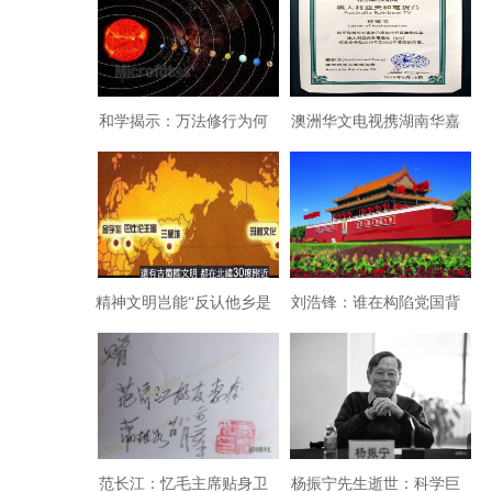
和学揭示：万法修行为何
澳洲华文电视携湖南华嘉
赤诚发心为要？
影业录播《祖国生日快
乐》
精神文明岂能“反认他乡是
刘浩锋：谁在构陷党国背
故乡”？
离人民
范长江：忆毛主席贴身卫
杨振宁先生逝世：科学巨