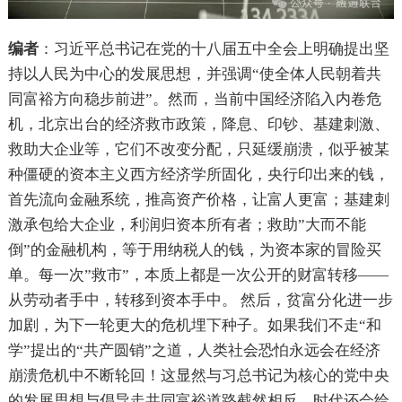
编者
：习近平总书记在党的十八届五中全会上明确提出坚
持以人民为中心的发展思想，并强调“使全体人民朝着共
同富裕方向稳步前进”。然而，当前中国经济陷入内卷危
机，北京出台的经济救市政策，降息、印钞、基建刺激、
救助大企业等，它们不改变分配，只延缓崩溃，似乎被某
种僵硬的资本主义西方经济学所固化，央行印出来的钱，
首先流向金融系统，推高资产价格，让富人更富；基建刺
激承包给大企业，利润归资本所有者；救助”大而不能
倒”的金融机构，等于用纳税人的钱，为资本家的冒险买
单。每一次”救市”，本质上都是一次公开的财富转移——
从劳动者手中，转移到资本手中。 然后，贫富分化进一步
加剧，为下一轮更大的危机埋下种子。如果我们不走“和
学”提出的“共产圆销”之道，人类社会恐怕永远会在经济
崩溃危机中不断轮回！这显然与习总书记为核心的党中央
的发展思想与倡导走共同富裕道路截然相反。时代还会给