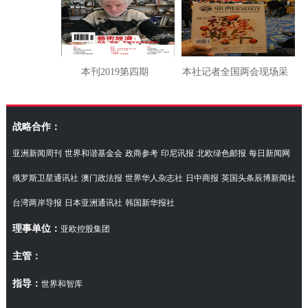
本刊2019第四期
本社记者全国两会现场采
访湖南代表团
战略合作：
亚洲新闻周刊
世界和谐基金会
政商参考
印尼讯报
北欧绿色邮报
每日新闻网
俄罗斯卫星通讯社
澳门政法报
世界华人杂志社
日中商报
英国头条辰博新闻社
台湾两岸导报
日本亚洲通讯社
韩国新华报社
理事单位：
亚欧控股集团
主管：
指导：
世界和智库