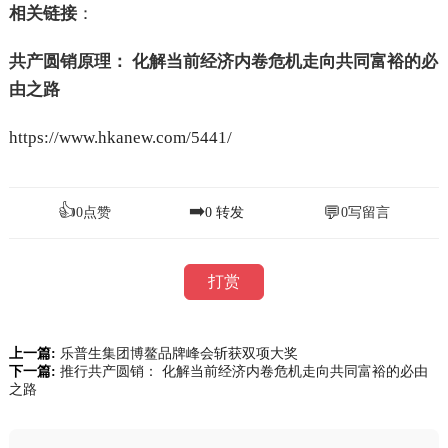
相关链接
：
共产圆销原理： 化解当前经济内卷危机走向共同富裕的必
由之路
https://www.hkanew.com/5441/
👍
➡️
💬
0
点赞
0
转发
0
写留言
打赏
上一篇:
乐普生集团博鳌品牌峰会斩获双项大奖
下一篇:
推行共产圆销： 化解当前经济内卷危机走向共同富裕的必由
之路