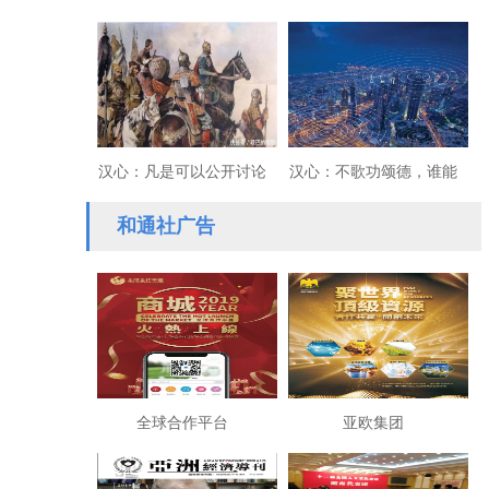
士肖根如
星陨落，家国情怀永存
汉心：凡是可以公开讨论
汉心：不歌功颂德，谁能
的都不重要
过得安身？
和通社广告
全球合作平台
亚欧集团