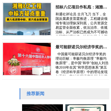
界政治旅游学的奠基人，或许非华
人…
招标八亿项目作私庖：湘雅二院基建招标怪弊多
和通社评论员 古月飞刀 当下，全
国反腐肃贪雷霆推进，工程建设领
域专项治理纵深到底，公共资源交
易监管全面收紧，依法治市、依规
治标、从严治权已然成为不可撼动
的国家治理铁律。法治红线寸土不
让，反腐高压常态长效，任何触碰
国有资产…
最可能获诺贝尔经济学奖的理论巨献：率极均衡原理
中国最可能获诺贝尔经济学奖的
理论巨献：率极均衡原理 “率极均
衡原理”，是中国“和学”创始人刘浩
锋2010年在其“和学思想体系”第五
卷《经济科学原理》中的理论发现
与贡献。它对微观经济学领域的基
础理论“择优分配原理”（此原理
被…
推荐新闻