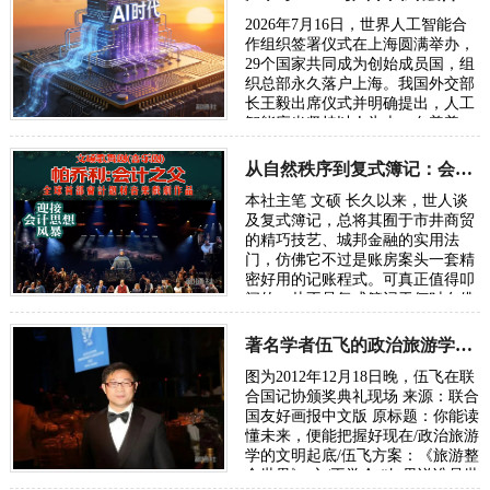
2026年7月16日，世界人工智能合
作组织签署仪式在上海圆满举办，
29个国家共同成为创始成员国，组
织总部永久落户上海。我国外交部
长王毅出席仪式并明确提出，人工
智能应当坚持以人为本、向善普
惠，搭建全球风险预警、灾害应急
共享机制，…
从自然秩序到复式簿记：会计制度的诞生逻辑
本社主笔 文硕 长久以来，世人谈
及复式簿记，总将其囿于市井商贸
的精巧技艺、城邦金融的实用法
门，仿佛它不过是账房案头一套精
密好用的记账程式。可真正值得叩
问的，从不是复式簿记于何时在佛
罗伦萨、热那亚、威尼斯臻于成
熟，而是人类…
著名学者伍飞的政治旅游学方案：《旅游整合世界》
图为2012年12月18日晚，伍飞在联
合国记协颁奖典礼现场 来源：联合
国友好画报中文版 原标题：你能读
懂未来，便能把握好现在/政治旅游
学的文明起底/伍飞方案：《旅游整
合世界》 文/王学会 “如果说谁是世