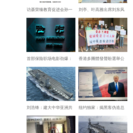
访聂荣臻教育促进会孙一
刘亭、叶高雅出席刘东风
鉴会长：聂荣臻元帅在香
跨年新语境艺术展并致辞
港的“潜伏岁月”
首部保险职场电影劲爆：
香港多團體發聲盼選舉公
直接挑战人性与人伦
正
刘浩锋：建大中华亚洲共
纽约独家：揭黑客伪造总
和圈推进全球平衡与世界
统竞选人募捐会诈骗