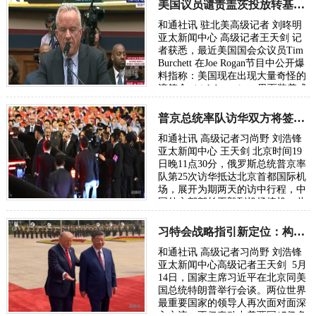
约举办的华美协…
美国议员谴责盖茨投放转基因蜱虫制造新疫情投资疫苗公司
时间：2026-05-30
和通社讯 驻北美高级记者 刘昸明
亚太新闻中心 高级记者王天剑 记
者获悉，最近美国国会众议员Tim
Burchett 在Joe Rogan节目中公开爆
料指称：美国现在出现大量奇怪的
滴答盒（tick boxes），里面装着成
千上万只蜱虫，而比尔盖茨Bill
Gate…
普京总统率队访华双方将签署约40份文件谈论全球紧迫议题
时间：2026-05-21
和通社讯 高级记者习尚野 刘浩锋
亚太新闻中心 王天剑 北京时间19
日晚11点30分，俄罗斯总统普京率
队第25次访华抵达北京首都国际机
场，展开为期两天的访中行程，中
国外交部部长王毅到机场接机。此
次访问恰逢《中俄睦邻友好合作条
约》签…
习特会战略指引新定位：构建中美建设性战略稳定关系
时间：2026-05-20
和通社讯 高级记者习尚野 刘浩锋
亚太新闻中心高级记者王天剑 5月
14日，国家主席习近平在北京同美
国总统特朗普举行会谈。两位世界
最重要国家的领导人再次面对面深
入交流，不仅牵动中美两国17亿多