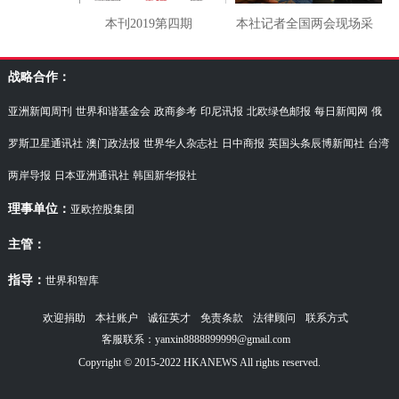
本刊2019第四期
本社记者全国两会现场采
访湖南代表团
战略合作：
亚洲新闻周刊
世界和谐基金会
政商参考
印尼讯报
北欧绿色邮报
每日新闻网
俄
罗斯卫星通讯社
澳门政法报
世界华人杂志社
日中商报
英国头条辰博新闻社
台湾
两岸导报
日本亚洲通讯社
韩国新华报社
理事单位：
亚欧控股集团
主管：
指导：
世界和智库
欢迎捐助
本社账户
诚征英才
免责条款
法律顾问
联系方式
客服联系：yanxin8888899999@gmail.com
Copyright © 2015-2022 HKANEWS All rights reserved.