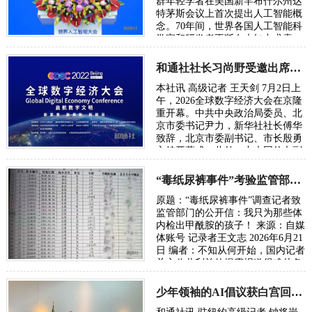
群年轻学者在美国新罕布什尔州达
特茅斯会议上首次提出人工智能概
念。70年间，世界各国人工智能科
学家和研发者不断在未知中求索、
在曲折中前行、在坚守中突破。70
年后，…
和通社社长习尚野受邀出席2026年全球数字经济大会
时间：2026-07-17
本社讯 高级记者 王天剑 7月2日上
午，2026全球数字经济大会在京隆
重开幕。中共中央政治局委员、北
京市委书记尹力，新华社社长傅华
致辞，北京市委副书记、市长殷勇
主持开幕式。此外，中央网信办副
主任、国家网信办副主任王京涛，
国家发…
“毒纸尿裤事件”考验监管部门的党性初心与执法能力
时间：2026-07-03
原题：“毒纸尿裤事件”调查记者致
监管部门的公开信：我只为那些体
内检出甲酰胺的孩子！ 来源：自媒
体账号 记录者王文志 2026年6月21
日 编者：不知从何开始，国内记者
关心公共利益的揭露报道很难从各
级主流媒体发出，往往是走自媒体
或者…
少年领袖的AI倡议获白宫回信：总统鼓励下一代投身AI时代
时间：2026-06-29