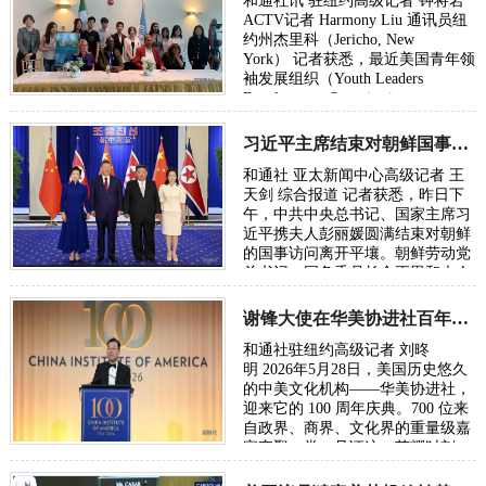
和通社讯 驻纽约高级记者 钟将岩
ACTV记者 Harmony Liu 通讯员纽
约州杰里科（Jericho, New
York） 记者获悉，最近美国青年领
袖发展组织（Youth Leaders
Development Organization，
YLDO）创会成员、副会长兼首席
AI与信息技术负责人Eric …
习近平主席结束对朝鲜国事访问昨日已返京
时间：2026-06-16
和通社 亚太新闻中心高级记者 王
天剑 综合报道 记者获悉，昨日下
午，中共中央总书记、国家主席习
近平携夫人彭丽媛圆满结束对朝鲜
的国事访问离开平壤。朝鲜劳动党
总书记、国务委员长金正恩和夫人
李雪主到机场送行，为习近平和夫
人彭丽媛…
谢锋大使在华美协进社百年庆典礼赞新时代东西方文明交流
时间：2026-06-10
和通社驻纽约高级记者 刘昸
明 2026年5月28日，美国历史悠久
的中美文化机构——华美协进社，
迎来它的 100 周年庆典。700 位来
自政界、商界、文化界的重量级嘉
宾齐聚一堂，见证这一荣耀时刻。
中国驻美国大使谢锋应邀出席在纽