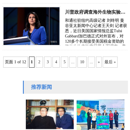
人民的关注，关乎世界80多亿人民
的利益…
川普政府调查海外生物实验室，警惕深层政府释放“害他病毒”重蹈新冠覆辙
时间：2026-05-15
和通社驻纽约高级记者 刘昸明 曼
谷亚太新闻中心记者王天剑 记者获
悉，近日美国国家情报总监Tulsi
Gabbard加巴德正式对外宣布，对
120多个长期接受美国税金资助的
海外生物实验室展开全面调查。美
国拜登政府隐藏多年的生化疫苗荼
毒世界人…
页面 1 of 12
1
2
3
4
5
...
10
...
»
最后 »
时间：2026-05-13
推荐新闻