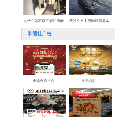
福祉
女子在如家旗下酒店遭劫
美独立日中美同时南海军
求救，服务员无一人救助
唱对台戏
和通社广告
全球合作平台
亚欧集团