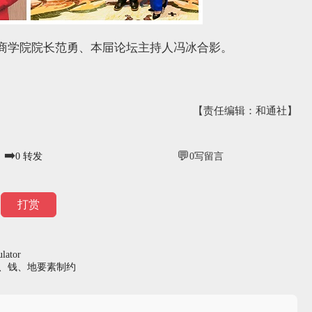
商学院院长范勇、本屇论坛主持人冯冰合影。
【责任编辑：和通社】
➡️
💬
0
转发
0
写留言
打赏
lator
人、钱、地要素制约