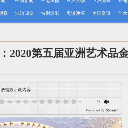
新闻
中国新闻
主笔纵横
亚洲人物
亚洲头条
亚洲
观察
法治调查
特别策划
粤港澳深
美国资讯
艺术
：2020第五届亚洲艺术品
按播放键收听此内容
-:--
1x
Powered By
GSpeech