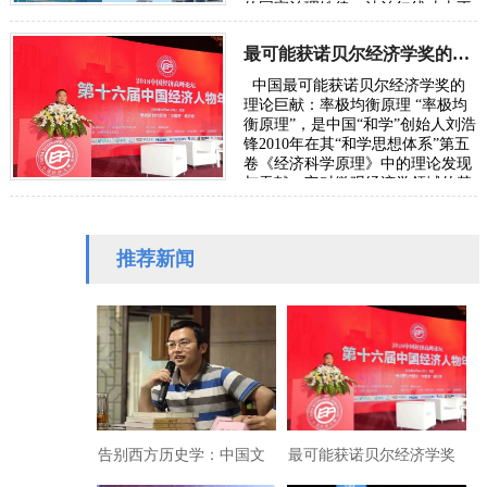
的国家治理铁律。法治红线寸土不
让，反腐高压常态长效，任何触碰
国有资产…
最可能获诺贝尔经济学奖的理论巨献：率极均衡原理
中国最可能获诺贝尔经济学奖的
理论巨献：率极均衡原理 “率极均
衡原理”，是中国“和学”创始人刘浩
锋2010年在其“和学思想体系”第五
卷《经济科学原理》中的理论发现
与贡献。它对微观经济学领域的基
础理论“择优分配原理”（此原理
被…
推荐新闻
告别西方历史学：中国文
最可能获诺贝尔经济学奖