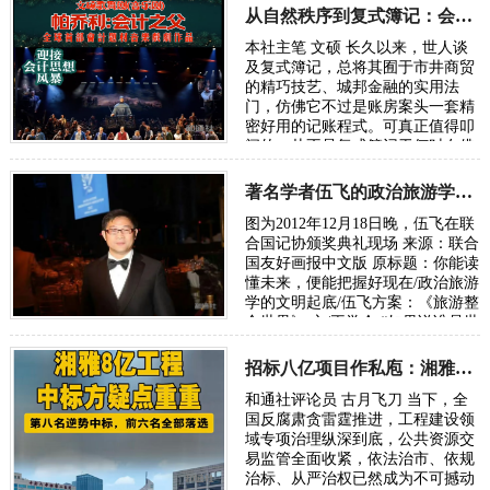
共享机制，…
从自然秩序到复式簿记：会计制度的诞生逻辑
本社主笔 文硕 长久以来，世人谈
及复式簿记，总将其囿于市井商贸
的精巧技艺、城邦金融的实用法
门，仿佛它不过是账房案头一套精
密好用的记账程式。可真正值得叩
问的，从不是复式簿记于何时在佛
罗伦萨、热那亚、威尼斯臻于成
熟，而是人类…
著名学者伍飞的政治旅游学方案：《旅游整合世界》
图为2012年12月18日晚，伍飞在联
合国记协颁奖典礼现场 来源：联合
国友好画报中文版 原标题：你能读
懂未来，便能把握好现在/政治旅游
学的文明起底/伍飞方案：《旅游整
合世界》 文/王学会 “如果说谁是世
界政治旅游学的奠基人，或许非华
人…
招标八亿项目作私庖：湘雅二院基建招标怪弊多
和通社评论员 古月飞刀 当下，全
国反腐肃贪雷霆推进，工程建设领
域专项治理纵深到底，公共资源交
易监管全面收紧，依法治市、依规
治标、从严治权已然成为不可撼动