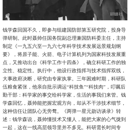
钱学森回国不久，即参与组建国防部第五研究院，投身导
弹研制。此时聂帅任国务院副总理兼国防科委主任，主持
制定《一九五六至一九六七年科学技术发展远景规划纲
要》，将原子能、火箭、电子计算机列为国家科技发展重
点，又推动出台《科学工作十四条》，确立科研工作的独
立性、稳定性。执行中，他设行政指挥与技术指挥双线，
大事政府决断，研究由专家执掌。三年困难时期，科研队
伍粮食紧张，他亲自批示调运“科技鱼”“科技肉”，叮嘱后
勤干部：科学家的事交给科学家，生活的事我们来管。钱
学森回忆，聂帅能把握宏观方向，却从不干涉技术细节，
这种信任让团队心无旁骛。《两弹一星元勋访谈录》转
述：钱学森说，聂帅懂技术又懂人，能把大家的心气拢到
一起，这在一线高层领导里并不多见。科研需长时间专