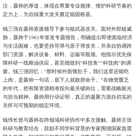
注，聂帅的厚道，体现在尊重专业规律、维护科研节奏的
定力上，为后续重大攻关奠定稳固根基。
钱三强在聂帅直接领导下参与核武器攻关。面对外部核威
胁，聂帅于1961年签发专题报告，明确提出即便面临经济
与生活困难，也要坚持导弹与原子弹攻关，并亲自协调跨
部门资源，解决设备、材料、运输等瓶颈。他指示优先保
障科研一线粮油供应，甚至细致到“科技鱼”“科技肉”的调
拨。钱三强回忆：“那时候外面饿肚子，我们这里还能吃
上肉，是聂帅一句话，底下人就敢拼命干。”在物资匮乏
的年代，把有限资源精准投向最关键岗位，需要战略眼光
与担当精神。聂帅用行动证明，真正的凝聚力源自切实的
关怀与可预期的稳定环境。
钱伟长曾与聂帅在跨领域科研协作中多次接触。聂帅主张
科研与教育结合，鼓励不同学科背景的专家围绕国家急需