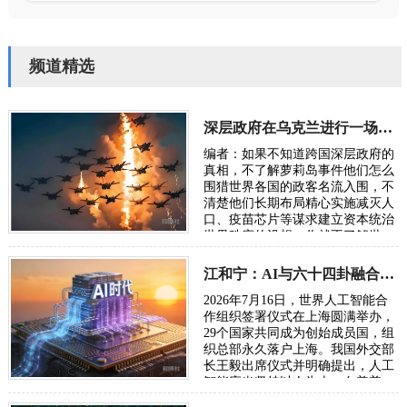
频道精选
深层政府在乌克兰进行一场“地狱级大实验”，骗了全世界
编者：如果不知道跨国深层政府的
真相，不了解萝莉岛事件他们怎么
围猎世界各国的政客名流入围，不
清楚他们长期布局精心实施减灭人
口、疫苗芯片等谋求建立资本统治
世界秩序的设想，你就不了解世
界，也无从了解俄乌战争。所谓五
眼联盟国家…
江和宁：AI与六十四卦融合将成为读懂宇宙的通用语言
2026年7月16日，世界人工智能合
作组织签署仪式在上海圆满举办，
29个国家共同成为创始成员国，组
织总部永久落户上海。我国外交部
长王毅出席仪式并明确提出，人工
智能应当坚持以人为本、向善普
惠，搭建全球风险预警、灾害应急