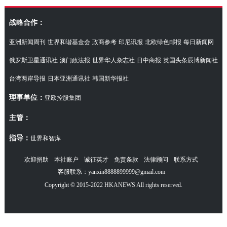
访湖南代表团
战略合作：
亚洲新闻周刊
世界和谐基金会
政商参考
印尼讯报
北欧绿色邮报
每日新闻网
俄罗斯卫星通讯社
澳门政法报
世界华人杂志社
日中商报
英国头条辰博新闻社
台湾两岸导报
日本亚洲通讯社
韩国新华报社
理事单位：
亚欧控股集团
主管：
指导：
世界和智库
欢迎捐助
本社账户
诚征英才
免责条款
法律顾问
联系方式
客服联系：yanxin8888899999@gmail.com
Copyright © 2015-2022 HKANEWS All rights reserved.