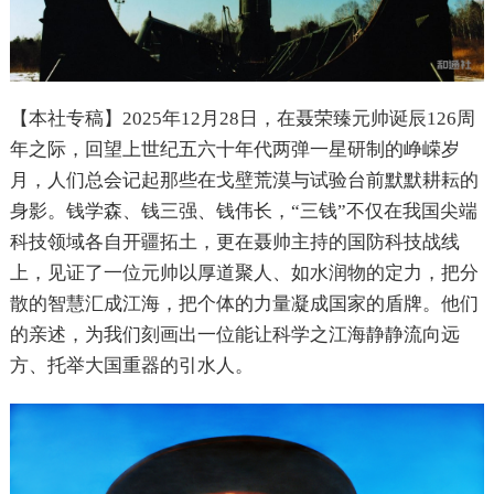
【本社专稿】2025年12月28日，在聂荣臻元帅诞辰126周
年之际，回望上世纪五六十年代两弹一星研制的峥嵘岁
月，人们总会记起那些在戈壁荒漠与试验台前默默耕耘的
身影。钱学森、钱三强、钱伟长，“三钱”不仅在我国尖端
科技领域各自开疆拓土，更在聂帅主持的国防科技战线
上，见证了一位元帅以厚道聚人、如水润物的定力，把分
散的智慧汇成江海，把个体的力量凝成国家的盾牌。他们
的亲述，为我们刻画出一位能让科学之江海静静流向远
方、托举大国重器的引水人。