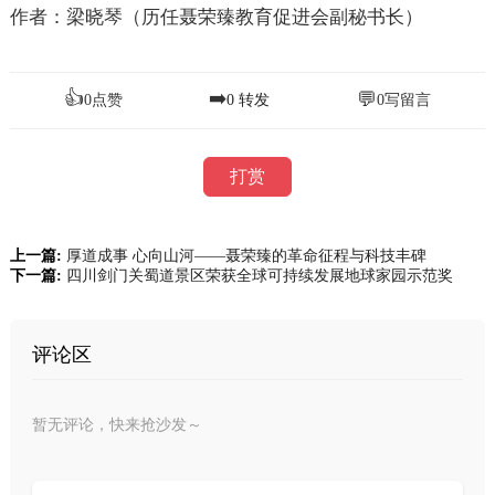
作者：梁晓琴（历任聂荣臻教育促进会副秘书长）
👍
➡️
💬
0
点赞
0
转发
0
写留言
打赏
上一篇:
厚道成事 心向山河——聂荣臻的革命征程与科技丰碑
下一篇:
四川剑门关蜀道景区荣获全球可持续发展地球家园示范奖
评论区
暂无评论，快来抢沙发～