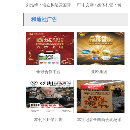
刘浩锋：谁在构陷党国背
FT中文网 / 媒体札记：罅
离人民
隙
和通社广告
全球合作平台
亚欧集团
本刊2019第四期
本社记者全国两会现场采