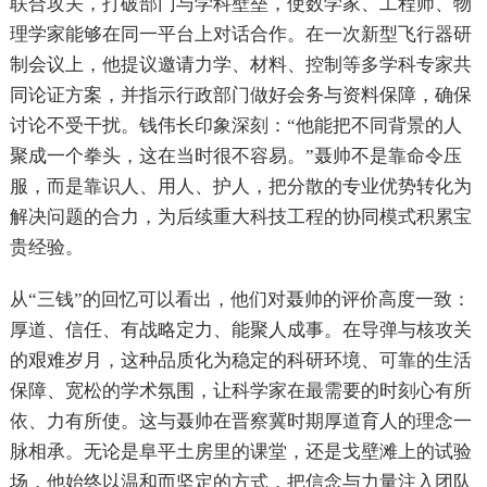
联合攻关，打破部门与学科壁垒，使数学家、工程师、物
理学家能够在同一平台上对话合作。在一次新型飞行器研
制会议上，他提议邀请力学、材料、控制等多学科专家共
同论证方案，并指示行政部门做好会务与资料保障，确保
讨论不受干扰。钱伟长印象深刻：“他能把不同背景的人
聚成一个拳头，这在当时很不容易。”聂帅不是靠命令压
服，而是靠识人、用人、护人，把分散的专业优势转化为
解决问题的合力，为后续重大科技工程的协同模式积累宝
贵经验。
从“三钱”的回忆可以看出，他们对聂帅的评价高度一致：
厚道、信任、有战略定力、能聚人成事。在导弹与核攻关
的艰难岁月，这种品质化为稳定的科研环境、可靠的生活
保障、宽松的学术氛围，让科学家在最需要的时刻心有所
依、力有所使。这与聂帅在晋察冀时期厚道育人的理念一
脉相承。无论是阜平土房里的课堂，还是戈壁滩上的试验
场，他始终以温和而坚定的方式，把信念与力量注入团队