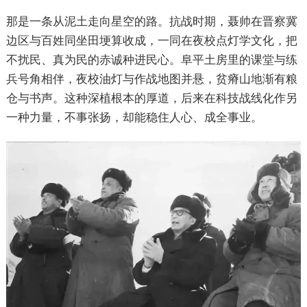
那是一条从泥土走向星空的路。抗战时期，聂帅在晋察冀
边区与百姓同坐田埂算收成，一同在夜校点灯学文化，把
不扰民、真为民的赤诚种进民心。阜平土房里的课堂与练
兵号角相伴，夜校油灯与作战地图并悬，贫瘠山地渐有粮
仓与书声。这种深植根本的厚道，后来在科技战线化作另
一种力量，不事张扬，却能稳住人心、成全事业。