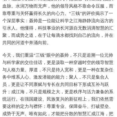
血脉。水润万物而无声，他的领导风格不靠命令压服，而
靠尊重与关怀赢得长久的向心力。“三钱”的评价揭示了一
个深层事实：聂帅是一位能让科学之江海静静流向远方的
引水人。他懂得，科技事业的长河源自无数涓滴智慧的汇
聚，而成势之道，在于让每滴水都找到自己的流向，并在
共同的河道中奔涌向前。
今天，我们重温“三钱”眼中的聂帅，不只是追溯一位元帅
与科学家的交往佳话，更是汲取一种穿越时空的领导智慧
与人格力量。厚道，不只是待人宽和，更是一种在复杂任
务中维系人心、激发潜能的能力；聚人，不只是集合人
员，更是让不同禀赋与专长在共同目标下形成互补与跃
升；成江海，不只是规模之大，更是秩序与活力兼备的系
统运行。在强国建设、民族复兴的新征程上，我们依然需
要这样的定力与襟怀：尊重专业、保障奋斗、打破壁垒、
成势于无声。唯有如此，才能把分散的智慧汇成江海，把