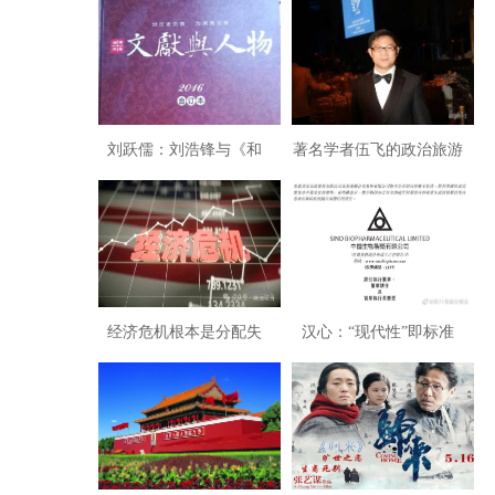
化事件见证世界历史大转
的理论巨献：率极均衡原
折
理
刘跃儒：刘浩锋与《和
著名学者伍飞的政治旅游
学》
学方案：《旅游整合世
界》
经济危机根本是分配失
汉心：“现代性”即标准
衡：要警惕分化导致系统
化，想确立“人”却不把人
崩溃中断民族复兴征程
当人