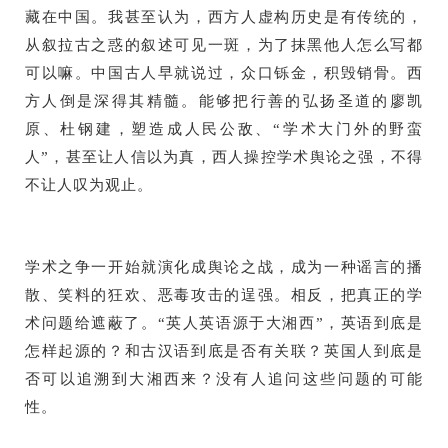
藏在中国。我甚至认为，西方人虚构历史是有传统的，
从叙拉古之惑的叙述可见一斑，为了抹黑他人怎么写都
可以嘛。中国古人早就说过，众口铄金，积毁销骨。西
方人倒是深得其精髓。能够把行善的弘扬圣道的廖凯
原、杜钢建，塑造成人民公敌、“学术大门外的野蛮
人”，甚至让人信以为真，西人操控学术舆论之强，不得
不让人叹为观止。
学术之争一开始就演化成舆论之战，成为一种谣言的播
散、笑料的狂欢、恶毒攻击的逞强。相反，把真正的学
术问题给遮蔽了。“英人英语源于大湘西”，英语到底是
怎样起源的？和古汉语到底是否有关联？英国人到底是
否可以追溯到大湘西来？没有人追问这些问题的可能
性。