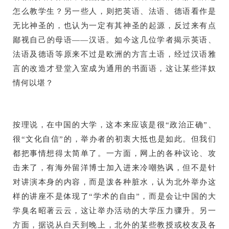
怎么教学生？另一些人，则把英语、法语、德语看作是
无比神圣的，也认为一定有其神圣的起源，反过来有点
鄙视自己的母语——汉语。如今这几位学者揭示英语、
法语及德语等原来不过是欧洲的方言土语，经过汉语雅
言的改造才登堂入室成为通用的书面语，这让某些洋奴
情何以堪？
按理说，在中国的大学，这本来应该是很“政治正确”、
很“文化自信”的，举办者的初衷大抵也是如此。但我们
都把事情想得太简单了。一方面，网上的各种议论、攻
击来了，有海外留洋博士加入进来冷嘲热讽，但不是针
对讲演本身的内容，而是泼各种脏水，认为北外举办这
样的讲座不是体现了“学术的自由”，而是会让中国的大
学臭名昭著云云，这让举办活动的大学压力骤升。另一
方面，据说从白天到晚上，北外的某些教授或校友及各