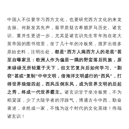
中国人不仅要学习西方文化，也要研究西方文化的来龙
去脉。何新发其先声，最早质疑古希腊罗马历史。诸玄
识、董并生更进一步，尤其是诸玄识先生常年泡在老大
英帝国的图书馆里，坐了几十年的冷板凳，搜罗出很多
原始史料，注明出处，
都是“西方人揭西方人的老底”甚
至自曝家丑：欧洲人作为偏居一隅的野蛮落后民族，原
来碌碌无所轻重于天下，但文艺复兴后如何学习、“剽
窃”甚或“复制”中华文明，借海洋文明盛行的“西风”，打
得世界狼烟四起，西风压倒东风，成为世界文明的后起
之秀，终成一代世界霸主。
诸玄识甘于坐冷板凳，不为
稻粱谋，少了大陆学者的浮躁气，博通古今中西，勤奋
著述，卓然成一家，不愧为这个时代的文化英雄！伟哉
诸玄识！