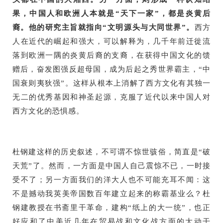
果，中国人和欧洲人本就是“天下一家”，都是炎黄后
裔。他的研究主旨就指向“文明源头与大同世界”。
西方
人在近代的崛起和强大，可以解释为，几千年前迁徙流
落到欧洲一隅的炎黄后裔的支裔，在获得中国文化的馈
赠后，奋发图强反超母国，成为后起之秀世界霸主，“中
国衰则夷狄强”。这样从根本上消解了西方文化有其独一
无二的优秀基因和神圣起源，克服了近代以来中国人对
西方文化的恐惧感。
杜钢建这样的历史叙述，不可谓不惊世骇俗，简直是“破
天荒”了。然而，一方面是中国人自己震惊不已，一时接
受不了；另一方面我们的洋大人也不可能充耳不闻：这
不是撼动我英美帝国数百年建立起来的称霸基业么？杜
钢建教授在书斋里干革命，建构“纸上的大一统”，也正
好应和了中美近几年在贸易战和文化战方面的大动干