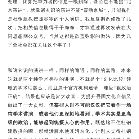
处理，比如把举办者的信息一概删除，甚至也不能提“北
京演讲”，就像诸玄识的演讲不能“轰动京城”，只能视作
是杜钢建教授孤零零的个人演讲。我反复斟酌修改了几
次，把相关信息删得干干净净，才算通过再次发表在大
同思想网公众号。当然这都是欲盖弥彰的做法，因为几
乎全社会都在关注这个事了！
和诸玄识的演讲一样，同样的遭遇，同样的套路。本来
这就是两个纯学术类型的讲演，不就是个“文化比较”领
域的学术话题么，而且属于官方机构邀请，理应“很政治
正确”，结果也应该是皆大欢喜，为提升吾国文化自信又
做出了一大贡献。
但某些人则不可能仅仅把它看作一场
纯学术讲演，或者他们更深刻地看到，学术其实是更高
级的政治，能够起到统摄人心的作用。
既然堵不住杜钢
建教授的嘴，那就泼脏水使其污名化，让别人觉得杜钢