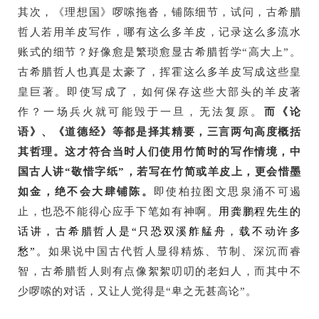
其次，《理想国》啰嗦拖沓，铺陈细节，试问，古希腊
哲人若用羊皮写作，哪有这么多羊皮，记录这么多流水
账式的细节？好像愈是繁琐愈显古希腊哲学“高大上”。
古希腊哲人也真是太豪了，挥霍这么多羊皮写成这些皇
皇巨著。即使写成了，如何保存这些大部头的羊皮著
作？一场兵火就可能毁于一旦，无法复原。
而《论
语》、《道德经》等都是择其精要，三言两句高度概括
其哲理。这才符合当时人们使用竹简时的写作情境，中
国古人讲“敬惜字纸”，若写在竹简或羊皮上，更会惜墨
如金，绝不会大肆铺陈。
即使柏拉图文思泉涌不可遏
止，也恐不能得心应手下笔如有神啊。
用龚鹏程先生的
话讲，古希腊哲人是“
只恐双溪舴艋舟，载不动许多
愁
”。
如果说中国古代哲人显得精炼、节制、深沉而睿
智，古希腊哲人则有点像絮絮叨叨的老妇人，而其中不
少啰嗦的对话，又让人觉得是“卑之无甚高论”。