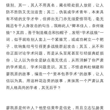
级别。其一，其人不用真名，藏在暗处损人放箭，让人
防不胜防又无法追责；其二，伪装成学术青年，本来具
有不错的文学才华，但师出无门亦无须爱惜羽毛，毫无
顾忌专干人身攻击的勾当，我称此人“卿本佳人，奈何做
狼”？其四，善于制造概念和扣帽子，发明“学术战狼”一
词，似乎就给别人套上一个紧箍咒，或成功树立一个靶
子，吹响集结号引得更多战狼群起攻击；其五，从不和
你正面讨论学术问题，而是从头至尾甚至引经据典贬损
你，让人以为你全是缺点毫无优点，从而消解了你严肃
的学术观点、学术问题意识。其五，不惜虚构杜钢建和
廖凯原的故事，编造一个“资本包养学术”的故事，让人
信以为真。用这种花边类的故事，来抹黑一个严肃认真
而人格高尚的学者，其无后乎？
廖凯原是何许人？他坚信黄帝是信史，而且立志弘扬黄