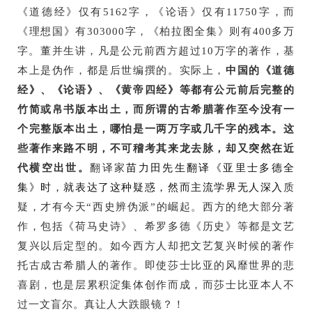
《道德经》仅有5162字，《论语》仅有11750字，而
《理想国》有303000字，《柏拉图全集》则有400多万
字。董并生讲，凡是公元前西方超过10万字的著作，基
本上是伪作，都是后世编撰的。实际上，
中国的《道德
经》、《论语》、《黄帝四经》等都有公元前后完整的
竹简或帛书版本出土，而所谓的古希腊著作至今没有一
个完整版本出土，哪怕是一两万字或几千字的残本。这
些著作来路不明，不可稽考其来龙去脉，却又突然在近
代横空出世。
翻译家
苗力田先生翻译《亚里士多德全
集》时，就表达了这种疑惑，然而主流学界无人深入
质
疑，才有今天“西史辨伪派”的崛起。西方的绝大部分著
作，包括《荷马史诗》、希罗多德《历史》等都是文艺
复兴以后定型的。如今西方人却把文艺复兴时候的著作
托古成古希腊人的著作。即使莎士比亚的风靡世界的悲
喜剧，也是层累积淀集体创作而成，而莎士比亚本人不
过一文盲尔。真让人大跌眼镜？！