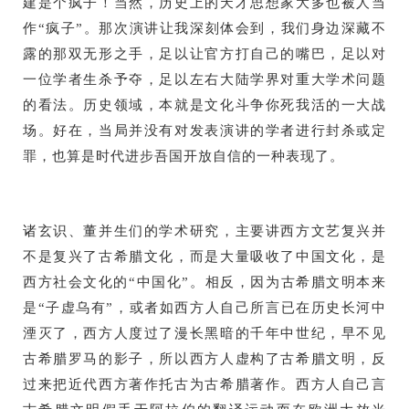
建是个疯子！当然，历史上的天才思想家大多也被人当
作“疯子”。那次演讲让我深刻体会到，我们身边深藏不
露的那双无形之手，足以让官方打自己的嘴巴，足以对
一位学者生杀予夺，足以左右大陆学界对重大学术问题
的看法。历史领域，本就是文化斗争你死我活的一大战
场。好在，当局并没有对发表演讲的学者进行封杀或定
罪，也算是时代进步吾国开放自信的一种表现了。
诸玄识、董并生们的学术研究，主要讲西方文艺复兴并
不是复兴了古希腊文化，而是大量吸收了中国文化，是
西方社会文化的“中国化”。相反，因为古希腊文明本来
是“子虚乌有”，或者如西方人自己所言已在历史长河中
湮灭了，西方人度过了漫长黑暗的千年中世纪，早不见
古希腊罗马的影子，所以西方人虚构了古希腊文明，反
过来把近代西方著作托古为古希腊著作。西方人自己言