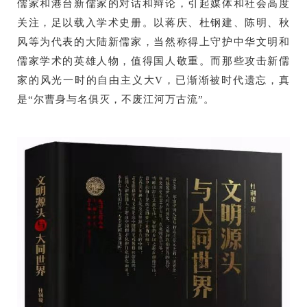
儒家和港台新儒家的对话和辩论，引起媒体和社会高度
关注，足以载入学术史册。以蒋庆、杜钢建、陈明、秋
风等为代表的大陆新儒家，当然称得上守护中华文明和
儒家学术的英雄人物，值得国人敬重。而那些攻击新儒
家的风光一时的自由主义大V，已渐渐被时代遗忘，真
是“尔曹身与名俱灭，不废江河万古流”。