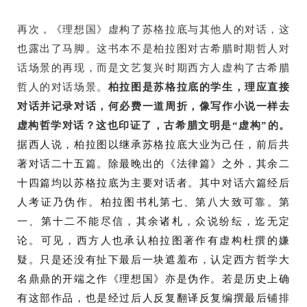
再次，《理想国》虚构了苏格拉底与其他人的对话，这
也露出了马脚。这书本不是柏拉图对古希腊时期哲人对
话场景的再现，而是文艺复兴时期西方人虚构了古希腊
哲人的对话场景。
柏拉图是苏格拉底的学生，理应直接
对话并记录对话，何必费一道周折，像写作小说一样去
虚构哲学对话？这也印证了，古希腊文明是“虚构”的。
据西人说，柏拉图以继承苏格拉底大业为己任，前后共
著对话二十五篇。除最晚出的《法律篇》之外，其余二
十四篇均以苏格拉底为主要对话者。其中对话六篇经后
人考证乃伪作。柏拉图书札第七、第八大致可靠。第
一、第十二不能尽信，其余诸札，众说纷纭，迄无定
论。可见，西方人也承认柏拉图著作有虚构杜撰的嫌
疑。只是还没有扯下最后一块遮羞布，认定西方哲学大
名鼎鼎的开端之作《理想国》亦是伪作。若是历史上确
有这部作品，也是经过后人反复翻译反复编撰最后铺排