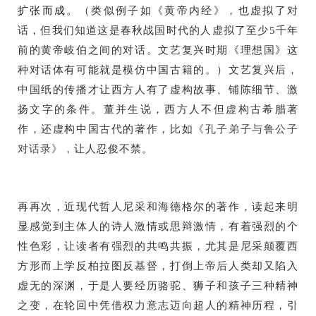
扩张而成。
（类似例子如《黄帝内经》，也虚拟了对
话，但我们知道这是春秋战国时代的人虚拟了至少5千年
前的黄帝岐伯之间的对话。文艺复兴时期《理想国》这
种对话体有可能就是模仿中国古籍的。）文艺复兴后，
中国纸的传播才让西方人有了虚构故事、铺陈细节、激
扬文字的条件。董并生说，西方人不但虚构古希腊著
作，还虚构中国古代的著作，比如
《孔子弟子与鲁公子
对话录》，
让人忍俊不禁。
再再次，近现代哲人尼采和海德格尔的著作，读起来明
显感觉到主体人的诗人激情或思辩激情，有着强烈的个
性色彩，让读者有强烈的共鸣共振，尤其是尼采颠覆西
方形而上学反柏拉图反基督，打倒上帝后人类却又陷入
虚无的深渊，于是人要经历骆驼、狮子和孩子三种精神
之变，在轮回中凭借权力意志迈向超人的精神历程，引