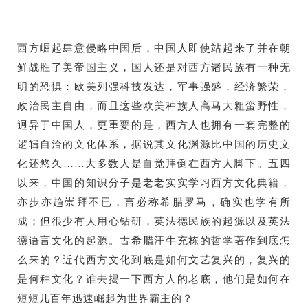
西方崛起肆意侵略中国后，中国人即使站起来了并在朝
鲜战胜了美帝国主义，国人还是对西方诸民族有一种无
明的恐惧：欧美列强科技发达，军事强盛，经济繁荣，
政治民主自由，而且这些欧美种族人高马大粗蛮野性，
迥异于中国人，更重要的是，西方人也拥有一套完整的
逻辑自洽的文化体系，据说其文化渊源比中国的历史文
化还悠久……大多数人是自觉拜倒在西方人脚下。五四
以来，中国的知识分子是老老实实学习西方文化典籍，
亦步亦趋崇拜不已，言必称希腊罗马，确实也学有所
成；但很少有人用心钻研，英法德民族的起源以及英法
德语言文化的起源。古希腊汗牛充栋的哲学著作到底怎
么来的？近代西方文化到底是如何文艺复兴的，复兴的
是何种文化？谁去揭一下西方人的老底，他们是如何在
短短几百年迅速崛起为世界霸主的？