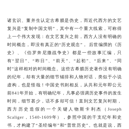
诸玄识、董并生认定古希腊是伪史，而近代西方的文艺
复兴是“复制中国文明”，其中有一个重大线索，可称得
上一个伟大发现：在文艺复兴之前，西方人没有明确的
时间概念，即没有真正的“历史观念”， 后世编撰的《历
史》、《伯罗奔尼撒战争史》都是一些故事汇编，只
有“翌日”、“昨日”、“前天”、“起初”、“后来”、“同
时”这样相对的时间概念。这些古希腊历史著作没有明确
的纪年，却有大量的细节铺排和人物对话，类似于小说
虚构，也是怪哉！中国史书则相反，从共和元年即公元
前841年开始，有明确纪年，凡事必强调历史事件的发生
时间，细节甚少，话不多却可信！直到文艺复兴时期，
西方历史造假的一个关键人物斯卡利杰（Joseph
Scaliger，1540-1609年），参照中国的干支纪年和史
书，才构建了“圣经编年”和“普世历史”。也就是说，西