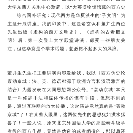
大学东西方关系中心邀请，以“大英博物馆馆藏的西方史
——综合国外研究：现代西方是华夏派生的‘子文明’”为
主题开展讲座。我的印象中，这是诸玄识和董并生两位
先生出版《虚构的西方文明史》、《虚构的古希腊文
明》后，第一次登上大学殿堂讲演，颇受一些朋友关
注，但这毕竟是个学术话题，想必掀不起多大的风浪。
董并生先生把主要讲演内容发给我，我以《西方伪史论
轰动京城：法、英、德语都源于欧洲方言和汉语雅言的
结合》为题发表在大同思想网公众号。“轰动京城”本只
是一种修辞手法和媒体传播的惯有手段，但想不到的
是，通过互联网的放大传播，这次演讲竟然真的是“轰动
京城”了！在某些人眼里，这两位先生的思想犹如洪水猛
兽了！一些人说，原来北京外国语大学的那些泰斗级学
者教的西方作品，竟然是伪造的或者编撰的，那以后还