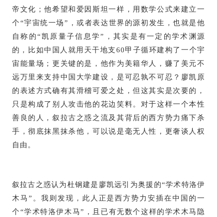
帝文化；他希望和爱因斯坦一样，用数学公式来建立一
个“宇宙统一场”，或者表达世界的源初发生，也就是他
自称的“凯原量子信息学”，其实是有一定的学术渊源
的，比如中国人就用天干地支60甲子循环建构了一个宇
宙能量场；更关键的是，他作为美籍华人，赚了美元不
远万里来支持中国大学建设，是可忍孰不可忍？廖凯原
的表述方式确有其滑稽可爱之处，但这其实是次要的，
只是构成了别人攻击他的花边笑料。对于这样一个本性
善良的人，叙拉古之惑之流及其背后的西方势力痛下杀
手，彻底抹黑抹杀他，可以说是毫无人性，更奢谈人权
自由。
叙拉古之惑认为杜钢建是廖凯远引为奥援的“学术特洛伊
木马”。我则发现，此人正是西方势力安插在中国的一
个“学术特洛伊木马”，且已有无数个这样的学术木马隐