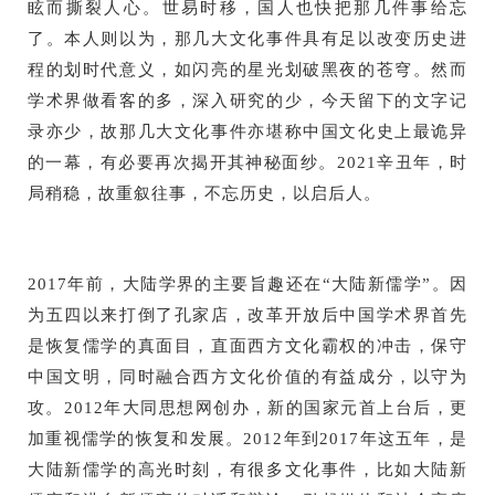
眩而撕裂人心。世易时移，国人也快把那几件事给忘
了。本人则以为，那几大文化事件具有足以改变历史进
程的划时代意义，如闪亮的星光划破黑夜的苍穹。然而
学术界做看客的多，深入研究的少，今天留下的文字记
录亦少，故那几大文化事件亦堪称中国文化史上最诡异
的一幕，有必要再次揭开其神秘面纱。2021辛丑年，时
局稍稳，故重叙往事，不忘历史，以启后人。
2017
年前，大陆学界的主要旨趣还在“大陆新儒学”。因
为五四以来打倒了孔家店，改革开放后中国学术界首先
是恢复儒学的真面目，直面西方文化霸权的冲击，保守
中国文明，同时融合西方文化价值的有益成分，以守为
攻。2012年大同思想网创办，新的国家元首上台后，更
加重视儒学的恢复和发展。2012年到2017年这五年，是
大陆新儒学的高光时刻，有很多文化事件，比如大陆新