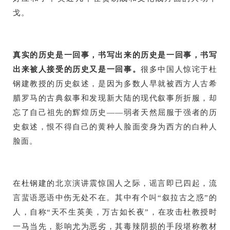
戈。
真实的历史是一回事，书写出来的历史是一回事，书写
出来被人接受的历史又是一回事。
很多中国人惊诧于杜
钢建教授的历史叙述，是因为多数人早就被西方人古希
腊罗马的古典叙事和发现新大陆的现代叙事所折服，却
忘了自己祖先的辉煌历史——弱者天然屈服于强者的历
史叙述，恨不得自己的黄种人脸面变身为西方的白种人
脸面。
在杜钢建的北京演讲震惊国人之际，谣言即已四起，流
言蜚语恶语中伤无处不在。其中有个叫“叙拉古之惑”的
人，自称“天不生英美，万古如长夜”，在攻击杜教授时
一马当先，影响尤为恶劣，其毒辣阴损的手段堪称教材