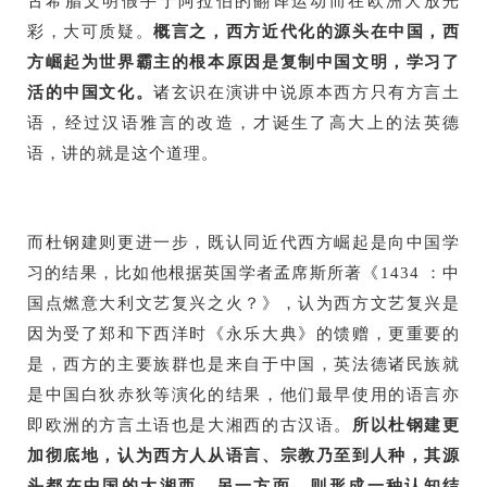
古希腊文明假手于阿拉伯的翻译运动而在欧洲大放光
彩，大可质疑。
概言之，西方近代化的源头在中国，西
方崛起为世界霸主的根本原因是复制中国文明，学习了
活的中国文化。
诸玄识在演讲中说原本西方只有方言土
语，经过汉语雅言的改造，才诞生了高大上的法英德
语，讲的就是这个道理。
而杜钢建则更进一步，既认同近代西方崛起是向中国学
习的结果，比如他根据英国学者孟席斯所著《1434 ：中
国点燃意大利文艺复兴之火？》，认为西方文艺复兴是
因为受了郑和下西洋时《永乐大典》的馈赠，更重要的
是，西方的主要族群也是来自于中国，英法德诸民族就
是中国白狄赤狄等演化的结果，他们最早使用的语言亦
即欧洲的方言土语也是大湘西的古汉语。
所以杜钢建更
加彻底地，认为西方人从语言、宗教乃至到人种，其源
头都在中国的大湘西。另一方面，则形成一种认知结