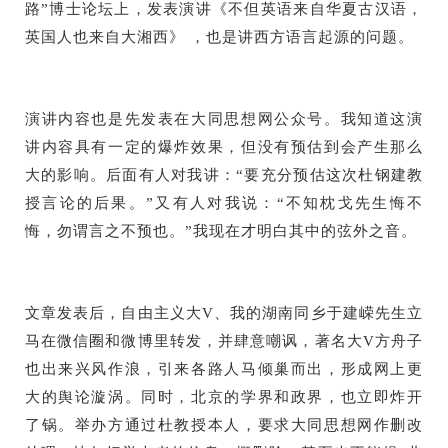
路”博士论坛上，发表演讲《不但英语来自华夏古汉语，
英国人也来自大湘西》 ，也是讲西方语言起源的问题。
演讲内容也是先发表在大同思想网公众号。我知道这演
讲内容具有一定的爆炸效果，但没有预估到会产生那么
大的影响。后面有人对我讲：“要充分预估这次杜钢建教
授言论的后果。”又有人对我说：“不知枕戈先生悔不
悔，勿谓言之不预也。”我现在才明白其中的弦外之音。
文章发表后，自由主义大V、我的湖南同乡于建嵘先生立
马在微信圈和微博里转发，并肆意嘲讽，著名大V方舟子
也出来兴风作浪，引来各路人马倾巢而出，形成网上更
大的舆论漩涡。同时，北京的学界和政界，也立即炸开
了锅。举办方通过杜教授本人，要求大同思想网作删改