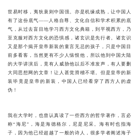
世易时移，夷狄衰则中国强。亦是机缘成熟，让中国人
有了这份底气——人格自尊、文化自信和学术积累的底
气，从过去盲目地学习西方文化典籍，到平视西方，乃
至克服对西方文化的恐惧感，诸玄识是先行者。诸玄识
又是那个揭开皇帝新装的童言无忌的孩子，只是中国目
前多看客，当然更有不少人恼恨他，所以他到中国大陆
的大学讲演后，竟有人威胁他以后不准发声，有人要删
大同思想网的文章！让人甚觉滑稽不堪。但是皇帝的新
装毕竟是皇帝的新装，中国人已经看穿了西方人的虚
伪！
我在大学时，也曾认真读了一些西方的哲学著作，言必
称“海尼”，海是海德格尔，尼是尼采。海有时也指海
子，因为他已经超越了一般的诗人，很多学者阐述海子