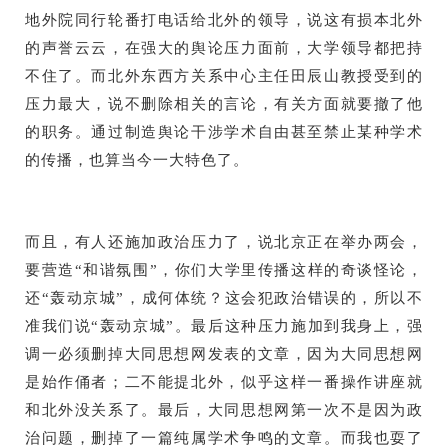
地外院同行轮番打电话给北外的领导，说这有损本北外
的声誉云云，在强大的舆论压力面前，大学领导都把持
不住了。而北外东西方关系中心主任田辰山教授受到的
压力最大，说不删除相关的言论，有关方面就要撤了他
的职务。通过制造舆论干涉学术自由甚至禁止某种学术
的传播，也算当今一大特色了。
而且，有人还施加政治压力了，说北京正在举办两会，
要营造“和谐氛围”，你们大学里传播这样的奇谈怪论，
还“轰动京城”，成何体统？这会犯政治错误的，所以不
准我们说“轰动京城”。最后这种压力施加到我身上，强
调一必须删掉大同思想网发表的文章，因为大同思想网
是始作俑者；二不能提北外，似乎这样一番操作讲座就
和北外没关系了。最后，大同思想网第一次不是因为政
治问题，删掉了一篇纯属学术争鸣的文章。而我也耍了