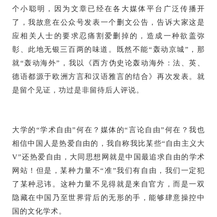
个小聪明，因为文章已经在各大媒体平台广泛传播开
了，我故意在公众号发表一个删文公告，告诉大家这是
应相关人士的要求忍痛割爱删掉的，造成一种欲盖弥
彰、此地无银三百两的味道。既然不能“轰动京城”，那
就“轰动海外”，我以《西方伪史论轰动海外：法、英、
德语都源于欧洲方言和汉语雅言的结合》再次发表。就
是留个见证，功过是非留待后人评说。
大学的“学术自由”何在？媒体的“言论自由”何在？我也
相信中国人是热爱自由的，我自称我比某些“自由主义大
V”还热爱自由，大同思想网就是中国最追求自由的学术
网站！但是，某种力量不“准”我们有自由，我们一定犯
了某种忌讳。这种力量不见得就是来自官方，而是一双
隐藏在中国乃至世界背后的无形的手，能够肆意操控中
国的文化学术。