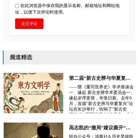
在此浏览器中保存我的显示名称、邮箱地址和网站地
址，以便下次评论时使用。
提交评论
频道精选
第二届“新古史辨与华夏复兴”学术研讨会定于10月长沙举行
——暨《重写世界史》学术座谈会
一、缘起 新古史辨学术委员会一、
缘起岁序更替，华章日新。去年9
月，首届“新古史辨与华夏复兴”论
坛在长沙举行，吹响了“新古史
辨”加快“重写世界史”的号角。来自
五湖四海的朋友，汇聚各方智慧，
在反思百年“…
高志凯的“撤局”建议撕开“以夷灭华”的百年剧本
转自公众号：清希社A 历史早就给