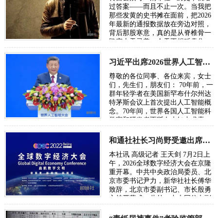
过答案——而且不止一次。当我把
那些发黄的史书摊在面前，把2026
年最新的通报数据放在旁边对照，
背后那股寒意，真的是从脊椎骨一
路窜上天灵盖。今天不想贩卖焦
虑，我只想把账本翻开，一笔一笔
算清楚。因为…
习近平出席2026世界人工智能大会呼吁携手构建公正合理的全球人工智能治理体系
尊敬的各位同事、各位来宾，女士
们，先生们，朋友们： 70年前，一
群年轻学者在美国新罕布什尔州达
特茅斯会议上首次提出人工智能概
念。70年间，世界各国人工智能科
学家和研发者不断在未知中求索、
在曲折中前行、在坚守中突破。70
年后，…
和通社社长习尚野受邀出席2026年全球数字经济大会
本社讯 高级记者 王天剑 7月2日上
午，2026全球数字经济大会在京隆
重开幕。中共中央政治局委员、北
京市委书记尹力，新华社社长傅华
致辞，北京市委副书记、市长殷勇
主持开幕式。此外，中央网信办副
主任、国家网信办副主任王京涛，
国家发…