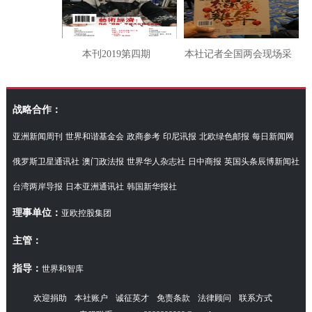
本刊2019第四期
本社记者全国两会现场采
访湖南代表团
战略合作：
亚洲新闻周刊
世界和谐基金会
政商参考
印尼讯报
北欧绿色邮报
每日新闻网
俄罗斯卫星通讯社
澳门政法报
世界华人杂志社
日中商报
英国头条辰博新闻社
台湾两岸导报
日本亚洲通讯社
韩国新华报社
理事单位：
亚欧控股集团
主管：
指导：
世界和智库
欢迎捐助
本社账户
诚征英才
免责条款
法律顾问
联系方式