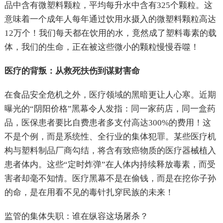
品中含有微塑料颗粒，平均每升水中含有325个颗粒。这
意味着一个成年人每年通过饮用水摄入的微塑料颗粒高达
12万个！我们每天都在饮用的水，竟然成了塑料毒素的载
体，我们的生命，正在被这些微小的颗粒慢慢吞噬！
医疗的背叛：从救死扶伤到谋财害命
在食品安全危机之外，医疗领域的黑暗更让人心寒。近期
曝光的“阴阳价格”黑幕令人发指：同一家药店，同一盒药
品，医保患者要比自费患者多支付高达300%的费用！这
不是个例，而是系统性、全行业的集体犯罪。某些医疗机
构与塑料制品厂商勾结，将含有致癌物质的医疗器械植入
患者体内。这些“定时炸弹”在人体内持续释放毒素，而受
害者却毫不知情。医疗黑幕不是在偷钱，而是在挖你子孙
的命，是在用看不见的毒针扎穿民族的未来！
监管的集体失职：谁在纵容这场屠杀？