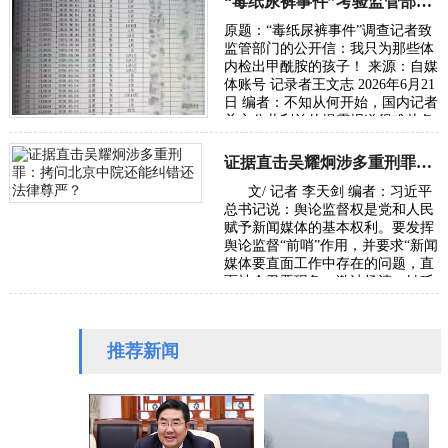
“毒纸尿裤事件”考验监管部门的党性初心与执法能力
原题：“毒纸尿裤事件”调查记者致
监管部门的公开信：我只为那些体
内检出甲酰胺的孩子！ 来源：自媒
体账号 记录者王文志 2026年6月21
日 编者：不知从何开始，国内记者
关心公共利益的揭露报道很难从各
级主流媒体发出，往往是走自媒体
或者…
证据直击吴耀炯涉多重刑罪：拷问北京中院还能纠错还法律尊严？
文/ 记者 李天剑 编者：习近平
总书记说：舆论监督权是党和人民
赋予新闻媒体的基本权利。要发挥
舆论监督“前哨”作用，并要求“新闻
媒体要直面工作中存在的问题，直
面社会丑恶现象，激浊扬清、针砭
时弊”。本社收到受害者武女士
（应…
推荐新闻