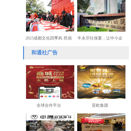
议开幕 九三李少阳报到期
崩塌：乌兰贪腐链纪实
间调研支社组织生活
2023成都文化四季风·民俗
牛永尽社保案，让中小企
闹新春揭幕
业心寒
和通社广告
全球合作平台
亚欧集团