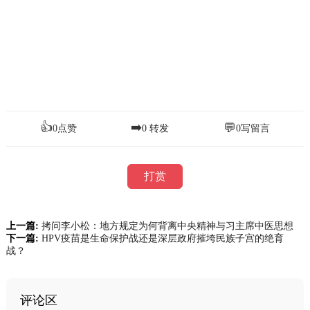
👍
➡️
💬
0
点赞
0
转发
0
写留言
打赏
上一篇:
拷问李小松：地方规定为何背离中央精神与习主席中医思想
下一篇:
HPV疫苗是生命保护战还是深层政府摧垮民族子宫的绝育
战？
评论区