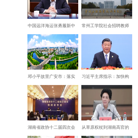
中国远洋海运张勇履新中
常州工学院社会招聘教师
联办副主任
变成“内部消化”有何猫
腻？
邓小平故里广安市：落实
习近平主席指示：加快构
十九届四中全会精神 扬鞭
建中国哲学社会科学自主
加快“双脚丈量”河流步伐
知识体系
湖南省政协十二届四次会
从草原权杖到湖南高官的