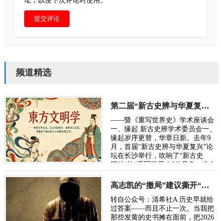
址，以便下次评论时使用。
提交评论
频道精选
第二届“新古史辨与华夏复兴”学术研讨会定于10月长沙举行
——暨《重写世界史》学术座谈会
一、缘起 新古史辨学术委员会一、
缘起岁序更替，华章日新。去年9
月，首届“新古史辨与华夏复兴”论
坛在长沙举行，吹响了“新古史
辨”加快“重写世界史”的号角。来自
五湖四海的朋友，汇聚各方智慧，
在反思百年“…
高志凯的“撤局”建议撕开“以夷灭华”的百年剧本
转自公众号：清希社A 历史早就给
过答案——而且不止一次。当我把
那些发黄的史书摊在面前，把2026