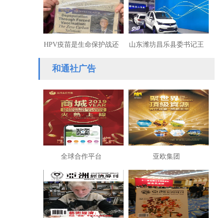
度拷问
HPV疫苗是生命保护战还
山东潍坊昌乐县委书记王
是深层政府摧垮民族子宫
骁遭雷丁集团实名举报内
和通社广告
的绝育战？
幕
全球合作平台
亚欧集团