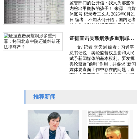
监管部门的公开信：我只为那些体
内检出甲酰胺的孩子！ 来源：自媒
体账号 记录者王文志 2026年6月21
日 编者：不知从何开始，国内记者
关心公共利益的揭露报道很难从各
级主流媒体发出，往往是走自媒体
或者…
证据直击吴耀炯涉多重刑罪：拷问北京中院还能纠错还法律尊严？
文/ 记者 李天剑 编者：习近平
总书记说：舆论监督权是党和人民
赋予新闻媒体的基本权利。要发挥
舆论监督“前哨”作用，并要求“新闻
媒体要直面工作中存在的问题，直
面社会丑恶现象，激浊扬清、针砭
时弊”。本社收到受害者武女士
（应…
推荐新闻