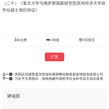
（二十）《复旦大学与俄罗斯国家研究型高等经济大学双
学位硕士项目协议》
👍
➡️
💬
0
点赞
0
转发
0
写留言
打赏
上一篇:
美国议员谴责盖茨投放转基因蜱虫制造新疫情投资疫苗公司
下一篇:
习近平主席指示：加快构建中国哲学社会科学自主知识体系
评论区