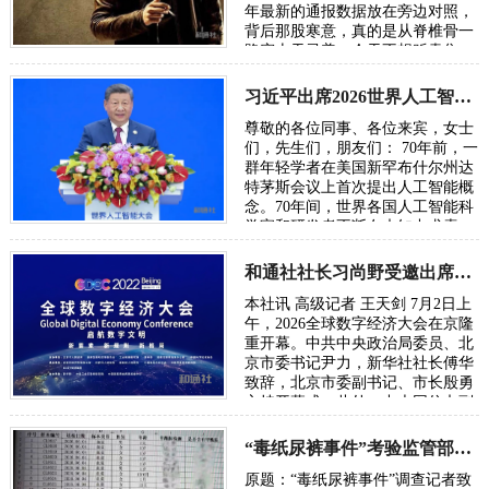
年最新的通报数据放在旁边对照，
背后那股寒意，真的是从脊椎骨一
路窜上天灵盖。今天不想贩卖焦
虑，我只想把账本翻开，一笔一笔
算清楚。因为…
习近平出席2026世界人工智能大会呼吁携手构建公正合理的全球人工智能治理体系
尊敬的各位同事、各位来宾，女士
们，先生们，朋友们： 70年前，一
群年轻学者在美国新罕布什尔州达
特茅斯会议上首次提出人工智能概
念。70年间，世界各国人工智能科
学家和研发者不断在未知中求索、
在曲折中前行、在坚守中突破。70
年后，…
和通社社长习尚野受邀出席2026年全球数字经济大会
本社讯 高级记者 王天剑 7月2日上
午，2026全球数字经济大会在京隆
重开幕。中共中央政治局委员、北
京市委书记尹力，新华社社长傅华
致辞，北京市委副书记、市长殷勇
主持开幕式。此外，中央网信办副
主任、国家网信办副主任王京涛，
国家发…
“毒纸尿裤事件”考验监管部门的党性初心与执法能力
原题：“毒纸尿裤事件”调查记者致