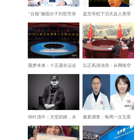
“台独”顽固分子刘世芳亲
盖茨等犯下滔天反人类罪
属已被在大陆台企解除职
行：完整揭露深层政府策
务
划实施病毒设计传播通信
证据
圆梦未来：十五届全运会
以正风清浊浪：从网络空
开幕式展现创新中国
间主战场解码中国治理
悼叶茂中：天堂的路，永
最新调查：每周一次五星
远雕刻着你的魂灵
酒店”公差蜜月”背后的制