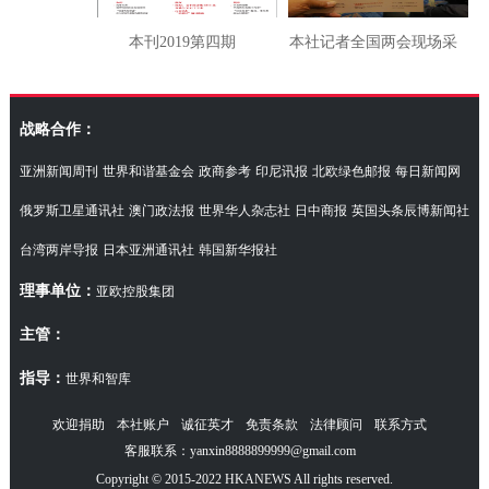
本刊2019第四期
本社记者全国两会现场采
访湖南代表团
战略合作：
亚洲新闻周刊
世界和谐基金会
政商参考
印尼讯报
北欧绿色邮报
每日新闻网
俄罗斯卫星通讯社
澳门政法报
世界华人杂志社
日中商报
英国头条辰博新闻社
台湾两岸导报
日本亚洲通讯社
韩国新华报社
理事单位：
亚欧控股集团
主管：
指导：
世界和智库
欢迎捐助
本社账户
诚征英才
免责条款
法律顾问
联系方式
客服联系：yanxin8888899999@gmail.com
Copyright © 2015-2022 HKANEWS All rights reserved.