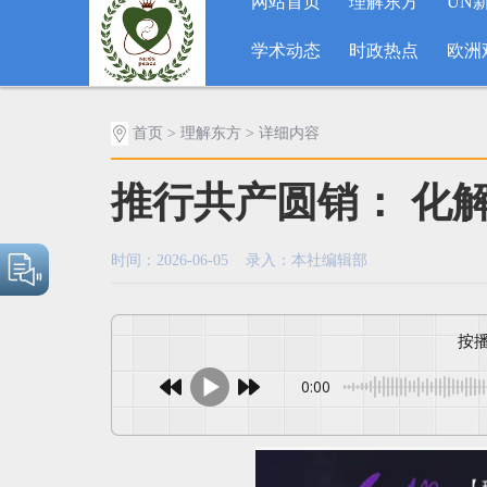
网站首页
理解东方
UN
学术动态
时政热点
欧洲
首页
>
理解东方
> 详细内容
推行共产圆销： 化
时间：2026-06-05 录入：本社编辑部
0:00