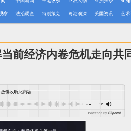
新闻
中国新闻
主笔纵横
亚洲人物
亚洲头条
亚洲
观察
法治调查
特别策划
粤港澳深
美国资讯
艺术
解当前经济内卷危机走向共
按播放键收听此内容
-:--
1x
Powered By
GSpeech