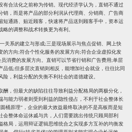
没有合法化之前称为传销。现代经济学认为，直销不通过
分销，而是将产品的部分利润从代理商、分销商、广告商
缩短通路、贴近顾客，快速将产品送到顾客手中，资本运
战略的调整和战术转换更为有利。
对一关系的建立与形成;三是现场展示与焦点促销、网上快
变的方向;符合个性化服务的发展方向;符合企业虚拟化发
会员消费的发展方向。直销可以节省行销和广告费用;单层
产品低;但多层次直销则相反，能增加社会就业，往往比同
风险，利益分配的失衡不利社会的道德建设。
取酬，但最大的缺陷往往导致利益分配格局的两极分化，
端与能力弱者则受到利益的隐性侵占，不利于社会整体长
“圆桶原理”，企业的最大效益最终取决的不是高板而是短
社会整体命运休戚与共，人们需要跳出传统只顾局部利
隘格局，运用辩证逻辑思维统合之实现多方互补的均衡发