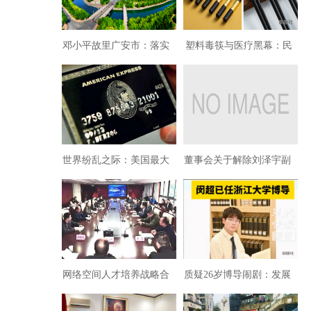
邓小平故里广安市：落实
塑料毒筷与医疗黑幕：民
十九届四中全会精神 扬鞭
族健康正遭遇一场无声的
加快“双脚丈量”河流步伐
屠杀
世界纷乱之际：美国最大
董事会关于解除刘泽宇副
银行运通杀入中国金融
总编职务的声明
网络空间人才培养战略合
质疑26岁博导闹剧：发展
作协议签约仪式在西华大
马克思主义要解决时代困