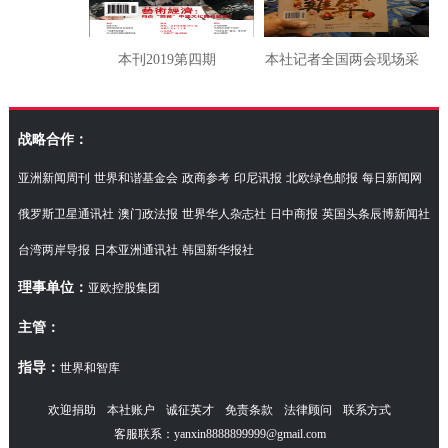
本刊2019第四期
本社记者全国两会现场采
访湖南代表团
战略合作：
亚洲新闻周刊
世界和谐基金会
政商参考
印尼讯报
北欧绿色邮报
每日新闻网
俄罗斯卫星通讯社
澳门政法报
世界华人杂志社
日中商报
英国头条辰博新闻社
台湾两岸导报
日本亚洲通讯社
韩国新华报社
理事单位：
亚欧控股集团
主管：
指导：
世界和智库
欢迎捐助
本社账户
诚征英才
免责条款
法律顾问
联系方式
客服联系：yanxin8888899999@gmail.com