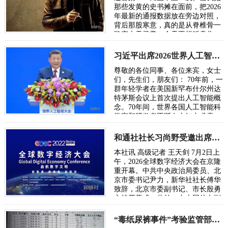
那些发黄的史书摊在面前，把2026
年最新的通报数据放在旁边对照，
背后那股寒意，真的是从脊椎骨一
路窜上天灵盖。今天不想贩卖焦
虑，我只想把账本翻开，一笔一笔
算清楚。因为…
习近平出席2026世界人工智能大会呼吁携手构建公正合理的全球人工智能治理体系
尊敬的各位同事、各位来宾，女士
们，先生们，朋友们： 70年前，一
群年轻学者在美国新罕布什尔州达
特茅斯会议上首次提出人工智能概
念。70年间，世界各国人工智能科
学家和研发者不断在未知中求索、
在曲折中前行、在坚守中突破。70
年后，…
和通社社长习尚野受邀出席2026年全球数字经济大会
本社讯 高级记者 王天剑 7月2日上
午，2026全球数字经济大会在京隆
重开幕。中共中央政治局委员、北
京市委书记尹力，新华社社长傅华
致辞，北京市委副书记、市长殷勇
主持开幕式。此外，中央网信办副
主任、国家网信办副主任王京涛，
国家发…
“毒纸尿裤事件”考验监管部门的党性初心与执法能力