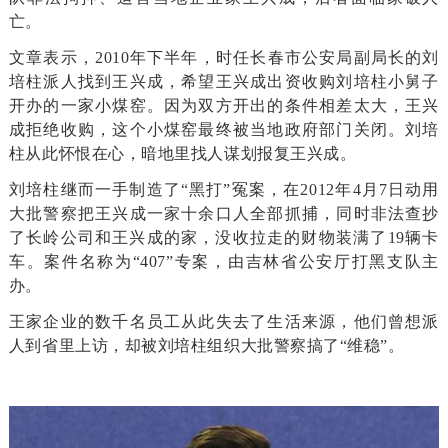
亡。
文章表示，2010年下半年，时任长春市公安局副局长的刘
培柱派人找到王兴成，希望王兴成出资收购刘培柱小舅子
开办的一家小煤窑。
因为双方开出的条件相差太大，王兴
成拒绝收购，这个小煤窑最终被当地政府部门关闭。
刘培
柱从此怀恨在心，暗地里找人谋划报复王兴成。
刘培柱继而一手制造了“黑打”冤案，在2012年4月7日动用
大批警察把王兴成一家十余口人全部抓捕，同时非法查抄
了长岭公司和王兴成的家，没收拉走的财物装满了19辆卡
车。
案件名称为“407”专案，由吉林省公安厅打黑支队主
办。
王家企业的数千名员工从此失去了生活来源，他们曾想派
人到省里上访，却被刘培柱组织大批警察搞了“维稳”。