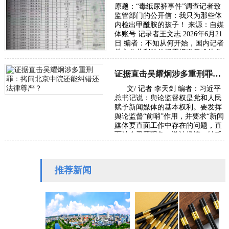
原题：“毒纸尿裤事件”调查记者致
监管部门的公开信：我只为那些体
内检出甲酰胺的孩子！ 来源：自媒
体账号 记录者王文志 2026年6月21
日 编者：不知从何开始，国内记者
关心公共利益的揭露报道很难从各
级主流媒体发出，往往是走自媒体
或者…
证据直击吴耀炯涉多重刑罪：拷问北京中院还能纠错还法律尊严？
文/ 记者 李天剑 编者：习近平
总书记说：舆论监督权是党和人民
赋予新闻媒体的基本权利。要发挥
舆论监督“前哨”作用，并要求“新闻
媒体要直面工作中存在的问题，直
面社会丑恶现象，激浊扬清、针砭
时弊”。本社收到受害者武女士
（应…
推荐新闻