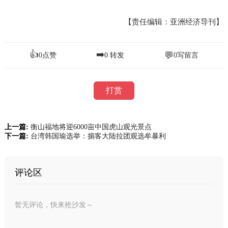
【责任编辑：亚洲经济导刊】
👍
➡️
💬
0
点赞
0
转发
0
写留言
打赏
上一篇:
​衡山福地将迎6000亩中国虎山观光景点
下一篇:
台湾韩国瑜选举：掮客大陆拉团观选牟暴利
评论区
暂无评论，快来抢沙发～