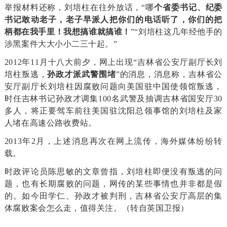
举报材料还称，刘培柱在往外放话，“
哪
个省委书记、纪委
书记敢动老子，老子早派人把你们的电话听了，你们的把
柄都在我手里！我想搞谁就搞谁
！
”“刘培柱这几年经他手的
涉黑案件大大小小二三十起。”
2012年11月十八大前夕，网上出现“吉林省公安厅副厅长刘
培柱叛逃，
孙政才派武警围堵
”的消息，消息称，吉林省公
安厅副厅长刘培柱因腐败问题向美国驻中国使领馆叛逃，
时任吉林书记孙政才调集100名武警及抽调吉林省国安厅30
多人，将正要驾车前往美国驻沈阳总领事馆的刘培柱及家
人堵在高速公路收费站。
2013年2月，上述消息再次在网上流传，海外媒体纷纷转
载。
时政评论员陈思敏的文章曾指，刘培柱即便没有叛逃的问
题，也有长期腐败的问题，网传的某些事情也并非都是假
的。
如今田学仁、孙政才被判刑，吉林省公安厅高层的集
体腐败案会怎么走，值得关注。（转自英国卫报）