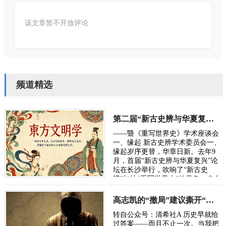
该文章暂不开放评论
频道精选
第二届“新古史辨与华夏复兴”学术研讨会定于10月长沙举行
——暨《重写世界史》学术座谈会
一、缘起 新古史辨学术委员会一、
缘起岁序更替，华章日新。去年9
月，首届“新古史辨与华夏复兴”论
坛在长沙举行，吹响了“新古史
辨”加快“重写世界史”的号角。来自
五湖四海的朋友，汇聚各方智慧，
在反思百年“…
高志凯的“撤局”建议撕开“以夷灭华”的百年剧本
转自公众号：清希社A 历史早就给
过答案——而且不止一次。当我把