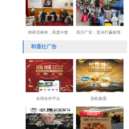
学举行
境
帅府话春秋，风度今犹
四川广安：坚决打赢疫情
在：访叶帅女儿叶向真
防控阻击战
和通社广告
（凌孜）女士
全球合作平台
亚欧集团