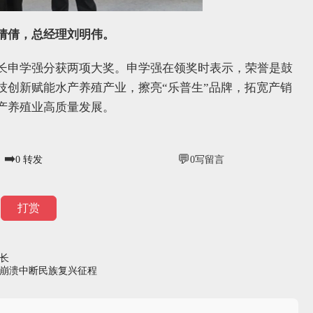
倩倩，总经理刘明伟。
长申学强分获两项大奖。申学强在领奖时表示，荣誉是鼓
技创新赋能水产养殖产业，擦亮“乐普生”品牌，拓宽产销
产养殖业高质量发展。
➡️
💬
0
转发
0
写留言
打赏
长
崩溃中断民族复兴征程