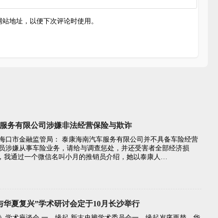
网站地址，以便下次评论时使用。
服务有限公司涉嫌非法经营保险与欺诈
海口市金融监管局： 泰康海南汽车服务有限公司并不具备车险经营
员涉嫌从事车险业务，请给与调查惩处，并还受害者全部经济损
18号，我通过一个微信名叫小月的推销员介绍，她以泰康人…
与华夏复兴”学术研讨会定于10月长沙举行
》学术座谈会 一、缘起 新古史辨学术委员会一、缘起岁序更替，华