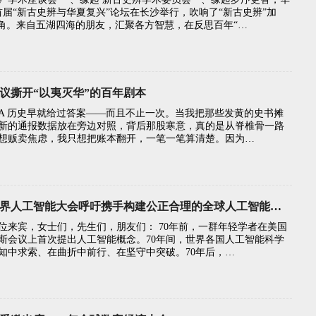
首届“新古史辨与华夏复兴”论坛在长沙举行，吹响了“新古史辨”加
号角。来自五湖四海的朋友，汇聚各方智慧，在反思百年“…
建议撕开“以夷灭华”的百年剧本
A 历史早就给过答案——而且不止一次。当我把那些发黄的史书摊
年最新的通报数据放在旁边对照，背后那股寒意，真的是从脊椎骨一路
想贩卖焦虑，我只想把账本翻开，一笔一笔算清楚。因为…
习近平出席2026世界人工智能大会呼吁携手构建公正合理的全球人工智能治理体系
位来宾，女士们，先生们，朋友们： 70年前，一群年轻学者在美国
斯会议上首次提出人工智能概念。70年间，世界各国人工智能科学
知中求索、在曲折中前行、在坚守中突破。70年后，…