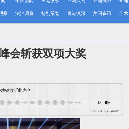
新闻
中国新闻
主笔纵横
亚洲人物
亚洲头条
亚洲
观察
法治调查
特别策划
粤港澳深
美国资讯
艺术
峰会斩获双项大奖
按播放键收听此内容
-:--
1x
Powered By
GSpeech