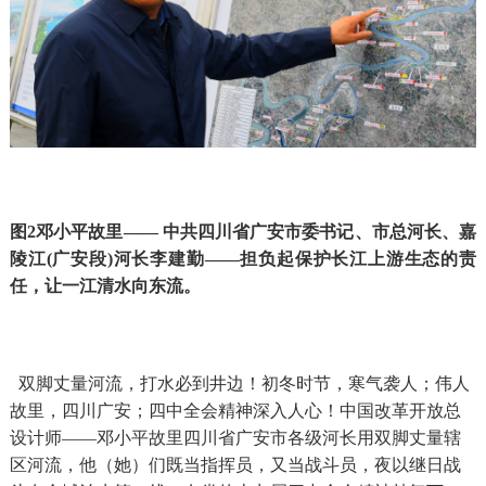
图2邓小平故里—— 中共四川省广安市委书记、市总河长、嘉
陵江(广安段)河长李建勤——担负起保护长江上游生态的责
任，让一江清水向东流。
双脚丈量河流，
打
水必到井边！初冬时节，寒气袭人；伟人
故里，四川广安；四中全会精神深入人心！中国改革开放总
设计师——邓小平故里四川省广安市各级河长
用
双脚丈量
辖
区
河流，
他（她）们
既当指挥员，又当战斗员，
夜以继日战