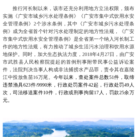
推行河长制以来，该市还充分利用地方立法权限，颁布
实施《广安市城乡污水处理条例》《广安市集中式饮用水安
全管理条例》2个涉水条例，其中《广安市城乡污水处理条
例》成为全省首个针对污水处理制定的地方性法规，《广安
市集中式饮用水安全管理条例》是全省第一个纳入河长制工
作的地方性法规，有力推动了城乡生活污水治理和饮用水源
地保护。同时，加大生态执法力度，
2018
年
4月27日，由广安
市武胜县人民检察院提起的首例刑事附带民事公益诉讼案
件，法院判决当事人构成非法捕捞水产品罪，责令其在嘉陵
江中投放鱼苗16万尾。
今年以来，查处案件总数51件，取缔
违禁渔具623件/9990米，行政处罚案件42起，行政处罚49人
次，司法移送案件10件，行政或刑事拘留17人，罚款25余万
元。