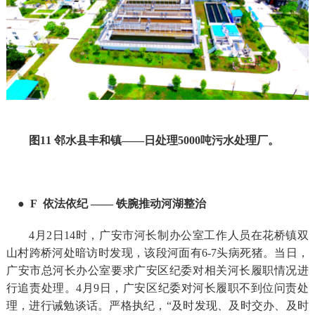
图1
1
邻水县丰和镇——日处理5000吨污水处理厂。
● F 依法依纪
—— 铁腕推动河湖整治
4月2日14时，
广安
市河长制办公室工作人员在花桥镇双
山村跨桥河处暗访时发现，该段河面有6-7头病死猪。当日，
广安市总河长办公室要求广安区纪委对相关河长履职情况进
行追责处理。4月9日，广安区纪委对河长履职不到位问责处
理，进行诫勉谈话。严格执纪，“及时发现、及时交办、及时