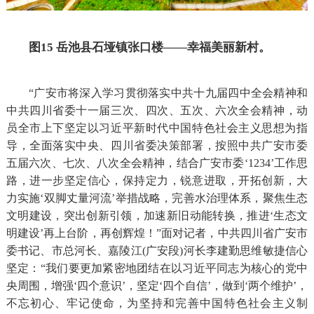
图15 岳池县石垭镇张口楼——幸福美丽新村
。
“广安市将深入学习贯彻落实中共十九届四中全会精神和
中共
四川省委十一届三次、四次、
五次、六次
全会精神，动
员全市上下坚定以习近平新时代中国特色社会主义思想为指
导，全面落实中央、四川省委决策部署，按照
中共
广安市委
五届六次、七次、八次全会精神，结合广安市委‘1234’工作思
路，进一步坚定信心，保持定力，锐意进取，开拓创新，大
力实施‘双脚丈量河流’举措战略，完善水治理体系，聚焦生态
文明建设，突出创新引领，加速新旧动能转换，推进‘生态文
明建设’再上台阶，再创辉煌！”
面对记者，
中共四川省广安市
委书记、市总河长、嘉陵江(广安段)河长
李建勤
思维敏捷信心
坚定：“我们要更加紧密地团结在以习近平同志为核心的党中
央周围，增强‘四个意识’，坚定‘四个自信’，做到‘两个维护’，
不忘初心、牢记使命，为坚持和完善中国特色社会主义制