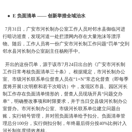
●
E
负面清单 —— 创新举措全域治水
7月31日，
广安
市河长制办公室工作人员对邻水县御临河进
行暗访巡查，发现河道一处拦漂网内存在大量泡沫等漂浮
物。随后，工作人员将一份广安市河长制工作问题“罚单”交到
邻水县河长制办公室副主任杨刚手中。
开出的这份罚单，源于
该
市7月24日出台的《广安市河长制
工作日常考核负面清单三十条》。根据规定，市河长制办公
室、市级河长联系单位督查人员在“1+N”常态化督查（即每季
度将开展1次明察和若干次暗访）中，发现区市县、园区河长
制工作存在负面清单情形的，督查人员现场开具“问题交办
单”，明确整改事项和时限要求，并于当日交县级河长制办公
室督办。市河长制办公室、市级河长联系单位建立问题台
账，实行销号管理，并对照负面清单给予扣分。负面清单管
理总分100分，实行倒扣分制，年终最后得分按40%比例计入
河长制年度绩效考核。