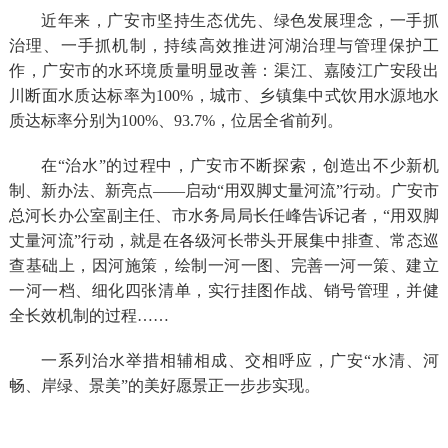
近年来，广安市坚持生态优先、绿色发展理念，一手抓
治理、一手抓机制，持续高效推进河湖治理与管理保护工
作，广安市的水环境质量明显改善：渠江、嘉陵江广安段出
川断面水质达标率为100%，城市、乡镇集中式饮用水源地水
质达标率分别为100%、93.7%，位居全省前列。
在“治水”的过程中，广安市不断探索，创造出不少新机
制、新办法、新亮点——启动“用双脚丈量河流”行动。广安市
总河长办公室副主任、市水务局局长任峰告诉记者，“用双脚
丈量河流”行动，就是在各级河长带头开展集中排查、常态巡
查基础上，因河施策，绘制一河一图、完善一河一策、建立
一河一档、细化四张清单，实行挂图作战、销号管理，并健
全长效机制的过程……
一系列治水举措相辅相成、交相呼应，广安“水清、河
畅、岸绿、景美”的美好愿景正一步步实现。