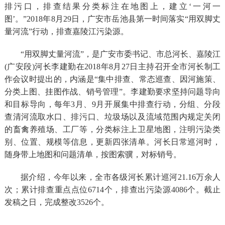
排污口，排查结果分类标注在地图上，建立‘一河一
图’。”2018年8月29日，广安市岳池县第一时间落实“用双脚丈
量河流”行动，排查嘉陵江污染源。
“用双脚丈量河流”，是广安市委书记、市总河长、嘉陵江
(广安段)河长李建勤在2018年8月27日主持召开全市河长制工
作会议时提出的，内涵是“集中排查、常态巡查、因河施策、
分类上图、挂图作战、销号管理”。李建勤要求坚持问题导向
和目标导向，每年3月、9月开展集中排查行动，分组、分段
查清河流取水口、排污口、垃圾场以及流域范围内规定关闭
的畜禽养殖场、工厂等，分类标注上卫星地图，注明污染类
别、位置、规模等信息，更新四张清单。河长日常巡河时，
随身带上地图和问题清单，按图索骥，对标销号。
据介绍，今年以来，全市各级河长累计巡河21.16万余人
次；累计排查重点点位6714个，排查出污染源4086个。
截止
发稿之日
，完成整改3526个。