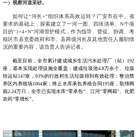
一）视察河道采砂。
如何让“河长
+
”组织体系高效运转
？
广安
市在中、省
要求的基础上，探索建立了
一河一图、四张清单、N个项
目的
“
1+
4+N”河湖管护模式，作为指导、督促、协调、考
核区市县党委政府和市、县两级河长及其他责任人履职情
况的重要内容，该负责人告诉记者。
截至目前，全市累计建成城乡生活污水处理厂（站）192
座，基本实现处理设施全覆盖；
建成垃圾池4.8万余个、垃圾
转运站147座，
93%的行政村生活垃圾得到有效处理；整治禁
养区内养殖场1064家；终止水库承包养殖合同195座，取缔网
箱2.24万只，全市已实现水库“零承包”、江河“零网箱”、化肥
农药“零增长”。