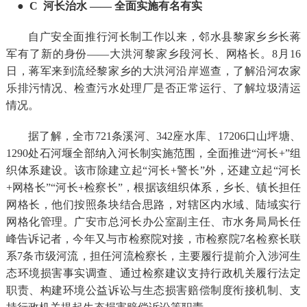
● C
河长治水 —— 全面实施有名有实
自广安全面推行河长制工作以来，邻水县黎家乡乡长蒋
军有了新的身份——大洪河黎家乡段河长、网格长。8月16
日，蒋军来到流经黎家乡的大洪河沿岸巡查，了解沿河农家
乐排污情况、检查污水处理厂是否正常运行、了解垃圾清运
情况。
据了解，全市721条溪河、342座水库、17206口山坪塘、
1290处石河堰全部纳入河长制实施范围，全面推进“河长+”组
织体系建设。该市除建立起“河长
+
警长”外，还建立起“河长
+
网格长”“河长+检察长”，根据该组织体系，乡长、镇长担任
网格长，他们按照条块结合思路，对辖区内水域、陆域实行
网格化管理。广安市总河长办公室副主任、市水务局局长任
峰告诉记者，今年又与市检察院对接，市检察院
7
名检察长联
系7条市级河流，
担任河流检察长，主要履行提前介入涉河生
态环境损害事实调查、通过检察建议支持行政机关履行法定
职责、构建环境公益诉讼与生态损害赔偿制度衔接机制、支