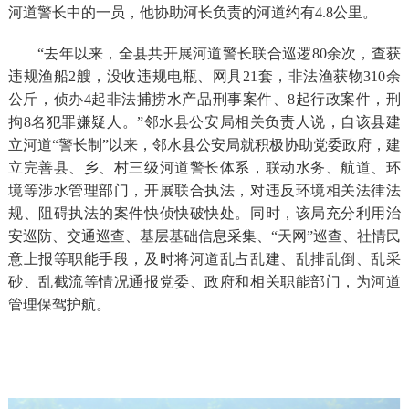
河道警长中的一员，他协助河长负责的河道约有4.8公里。
“去年以来，全县共开展河道警长联合巡逻80余次，查获
违规渔船2艘，没收违规电瓶、网具21套，非法渔获物310余
公斤，侦办4起非法捕捞水产品刑事案件、8起行政案件，刑
拘8名犯罪嫌疑人。”邻水县公安局相关负责人说，自该县建
立河道“警长制”以来，邻水县公安局就积极协助党委政府，建
立完善县、乡、村三级河道警长体系，联动水务、航道、环
境等涉水管理部门，开展联合执法，对违反环境相关法律法
规、阻碍执法的案件快侦快破快处。同时，该局充分利用治
安巡防、交通巡查、基层基础信息采集、“天网”巡查、社情民
意上报等职能手段，及时将河道乱占乱建、乱排乱倒、乱采
砂、乱截流等情况通报党委、政府和相关职能部门，为河道
管理保驾护航。