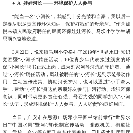
● A
娃娃河长
—— 环境保护人人参与
“能当一名‘小河长’，我感到十分光荣和自豪，我以后一
定要尽职尽责宣传环保知识，保护好我们的母亲河。”作为被
悦来镇人民政府聘任的民间环保
娃娃
河长、马坝小学学生胡
思雨兴奋地说道。
3月22日，悦来镇马坝小学举办了2019年“世界水日”知识
竞赛暨“小河长”聘任活动，10位青少年代表接过颁发的环
保“小河长”聘书正式上岗，成为刘家河等河流的守护者。 通
过“小河长”聘任活动，既让被聘任的“小河长”起到示范带动作
用，主动宣传政策、协助河长护河，也可以通过“小手牵大
手”，带动“小河长”身边的亲朋好友参与护河行动、增强环保
意识，同时带动更多责任心强、号召力强的同学加入“小河
长”队伍，形成环境保护“人人参与、人人尽责”的良好局面。
当日，
广安市在思源广场邓小平图书馆前举行“世界水
日”“中国水周”暨河(湖)长制宣传活动，党政机关、街道社
区、学校、企业等方面千余名代表参加。四川省水利厅副厅