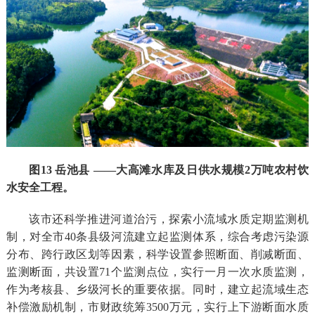
图1
3
岳池县 ——大高滩水库及日供水规模
2
万吨农村饮
水安全工程
。
该市还科学推进河道治污，探索小流域水质定期监测机
制，对全市40条县级河流建立起监测体系，综合考虑污染源
分布、跨行政区划等因素，科学设置参照断面、削减断面、
监测断面，共设置71个监测点位，实行一月一次水质监测，
作为考核县、乡级河长的重要依据。同时，建立起流域生态
补偿激励机制，市财政统筹3500万元，实行上下游断面水质