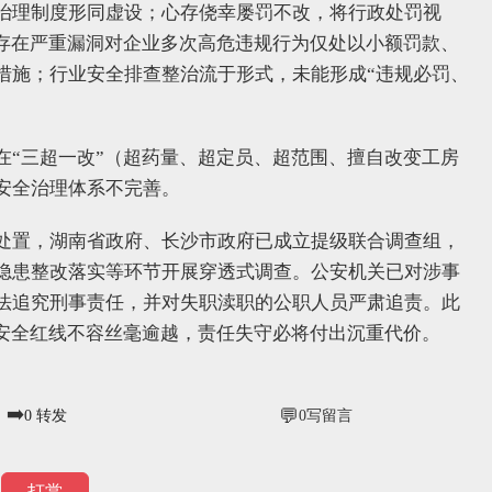
治理制度形同虚设；心存侥幸屡罚不改，将行政处罚视
职存在严重漏洞对企业多次高危违规行为仅处以小额罚款、
措施；行业安全排查整治流于形式，未能形成“违规必罚、
在“三超一改”（超药量、超定员、超范围、擅自改变工房
安全治理体系不完善。
处置，湖南省政府、长沙市政府已成立提级联合调查组，
隐患整改落实等环节开展穿透式调查。公安机关已对涉事
法追究刑事责任，并对失职渎职的公职人员严肃追责。此
，安全红线不容丝毫逾越，责任失守必将付出沉重代价。
➡️
💬
0
转发
0
写留言
打赏