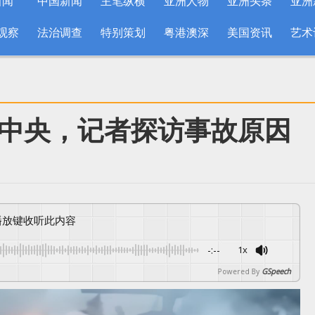
新闻
中国新闻
主笔纵横
亚洲人物
亚洲头条
亚洲
观察
法治调查
特别策划
粤港澳深
美国资讯
艺术
中央，记者探访事故原因
按播放键收听此内容
-:--
1x
Powered By
GSpeech