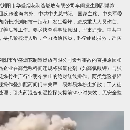
长沙浏阳市华盛烟花制造燃放有限公司车间发生剧烈爆炸，
息迅疾传遍海内外。中共中央总书记、国家主席、中央军委
湖南长沙浏阳市一烟花厂发生爆炸，造成重大人员伤亡。
好善后等工作。要尽快查明事故原因，严肃追责。中共中
，要抓紧核清人数，全力救治伤员，科学组织搜救，严防
浏阳市华盛烟花制造燃放有限公司爆炸事故的直接原因和
品企业在高危称料间违规将强氧化剂（如高氯酸钾）与强
花爆竹生产行业明令禁止的绝对红线操作。两类危险品轻
规操作叠加配药间门未关严，易燃易爆粉尘扩散；工人徒
处理；引火药混合仓温控探头提前30小时失效，无安全监