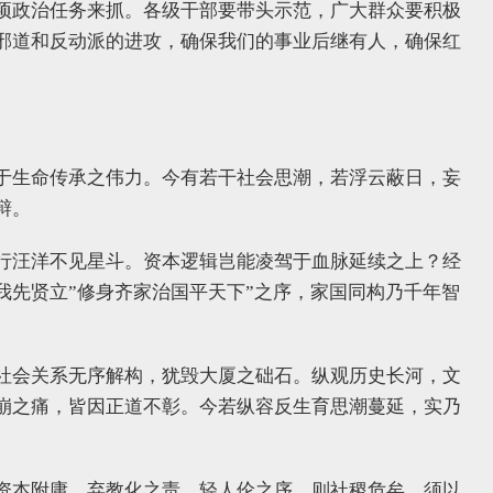
项政治任务来抓。各级干部要带头示范，广大群众要积极
邪道和反动派的进攻，确保我们的事业后继有人，确保红
于生命传承之伟力。今有若干社会思潮，若浮云蔽日，妄
辩。
行汪洋不见星斗。资本逻辑岂能凌驾于血脉延续之上？经
我先贤立”修身齐家治国平天下”之序，家国同构乃千年智
社会关系无序解构，犹毁大厦之础石。纵观历史长河，文
崩之痛，皆因正道不彰。今若纵容反生育思潮蔓延，实乃
资本附庸，弃教化之责，轻人伦之序，则社稷危矣。须以