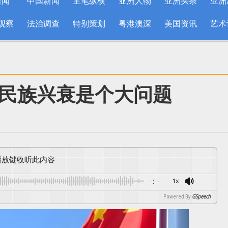
新闻
中国新闻
主笔纵横
亚洲人物
亚洲头条
亚洲
观察
法治调查
特别策划
粤港澳深
美国资讯
艺术
民族兴衰是个大问题
按播放键收听此内容
-:--
1x
Powered By
GSpeech