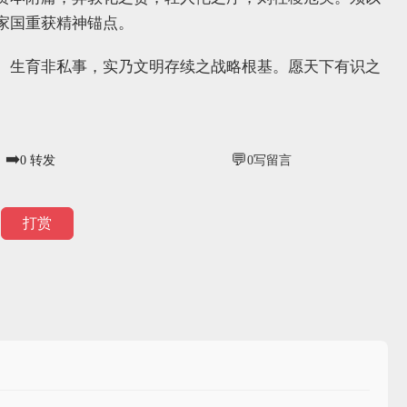
家国重获精神锚点。
。生育非私事，实乃文明存续之战略根基。愿天下有识之
➡️
💬
0
转发
0
写留言
打赏