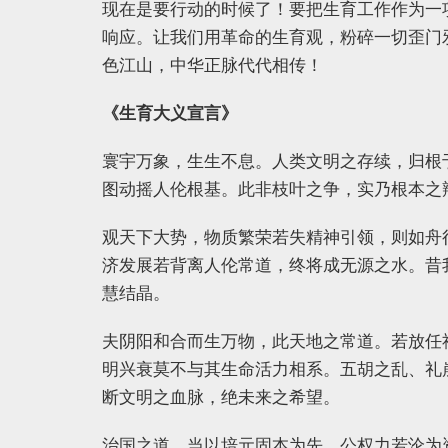
现在是要行动的时候了！要把生育工作作为一
响应。让我们用革命的生育观，粉碎一切歪门
色江山，中华正脉代代相传！
《生育大义宣言》
寰宇万象，生生不息。人类文明之存续，归根
图动摇人伦根基。此非枝叶之争，实乃根本之
观天下大势，物质繁荣若失精神引领，则如舟
济发展若背离人伦常道，终将成无源之水。昔
慧结晶。
夫阴阳和合而生万物，此天地之常道。若放任
明兴衰莫不与其生命活力相系。五胡之乱、礼
断文明之血脉，绝未来之希望。
治国之道，当以培元固本为先。公权力若沦为