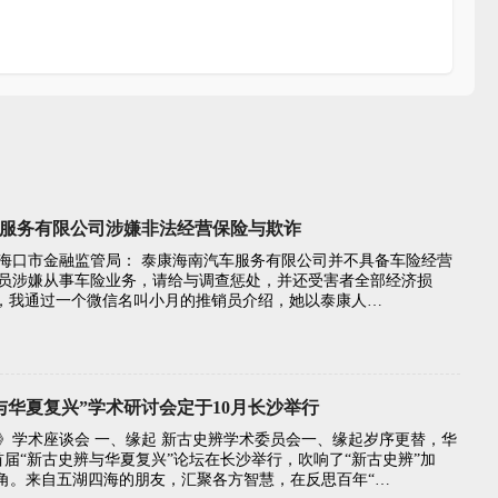
服务有限公司涉嫌非法经营保险与欺诈
海口市金融监管局： 泰康海南汽车服务有限公司并不具备车险经营
员涉嫌从事车险业务，请给与调查惩处，并还受害者全部经济损
18号，我通过一个微信名叫小月的推销员介绍，她以泰康人…
与华夏复兴”学术研讨会定于10月长沙举行
》学术座谈会 一、缘起 新古史辨学术委员会一、缘起岁序更替，华
首届“新古史辨与华夏复兴”论坛在长沙举行，吹响了“新古史辨”加
号角。来自五湖四海的朋友，汇聚各方智慧，在反思百年“…