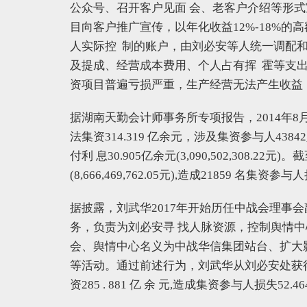
公众号、召开客户见面 会、老客户介绍等形式
目向客户推广宣传，以年化收益12%-18%
人实际控 制的账户，由刘必安等人统一调配
及提成、经营成本费用、个人占有挥 霍等支
资项目普遍亏损严重，生产经营无法产生收益
据湖南天勤会计师事务所专项报告，2014年8
法集资314.319 亿余元，涉及集资参与人43842人，
付利 息30.905亿余元(3,090,502,308.2
(8,666,469,762.05元),造成21859 名集资参
据披露，刘武华2017年开始历任中战会理事
务，负责为刘必安寻 找人脉资源，控制舆情中
会、舆情中心名义为中战华信集团站台、扩大
等活动。通过前述行为，刘武华从刘必安处获得
资285 . 881 亿 余 元,造成集资参与人损失52.