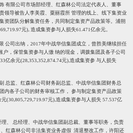
宝首饰 有限公司市场部经理、红森林公司法定代表人、董事
责领导被告人李美霞、粟丽霞所 管理的线上、线下集资业
属集资团队分解集资任务，共同制定集资产品政策等。浦朔
69,719.97元), 造成集资参与人损失61.471亿余元。
限 公司出纳，2017年中战华信集团成立，曾胜美继续担任
账户，保管集资参与人缴 纳的现金，调拨集团及各子公司
元(28,353,352,874.74元),造成集资参 与人损失
财务副 总监、红森林公司财务副总监、中战华信集团财务总
团内各子公司的财务审核工作， 参与制定集资产品政策
,805,729,719.97元),造成集资参与人损失 57.537亿
总经理、 总经理、中战华信集团副总裁、董事等职务，负责
司、红森林公司非法集资业务虚假 清退整改工作，许阳还