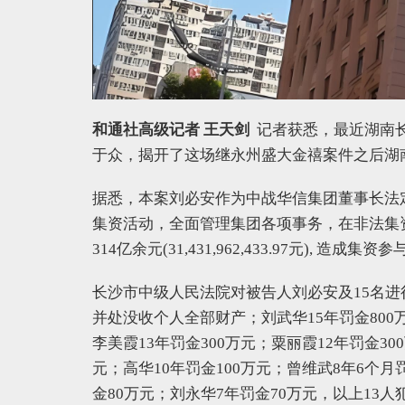
和通社高级记者 王天剑
记者获悉，最近湖南
于众，揭开了这场继永州盛大金禧案件之后湖
据悉，本案刘必安作为中战华信集团董事长法
集资活动，全面管理集团各项事务，在非法集
314亿余元(31,431,962,433.97元), 造成
长沙市中级人民法院对被告人刘必安及15名
并处没收个人全部财产；刘武华15年罚金800万
李美霞13年罚金300万元；粟丽霞12年罚金30
元；高华10年罚金100万元；曾维武8年6个月
金80万元；刘永华7年罚金70万元，以上13