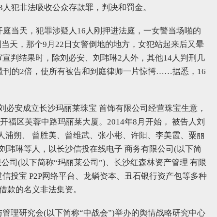
上3人犯非法吸收公众存款罪，判决和罚金。
日开庭当天，犯罪涉疑人16人刚押进法庭，一女警当场啪的
当天，那个9月22日女警倒地的地方，女犯站起来后又晕
审宣判结果时，除刘必安、刘玮琳2人外，其他14人判刑几
建议量刊的2倍，使所有被告和到庭律师一片惊愕……据悉，16
人刘必安成立长沙玛丽莱珠宝 首饰有限公司经营珠宝生意，
市开福区芙蓉中路玛丽莱大厦。2014年8月开始， 被告人刘
人浦朔、 曾胜美、曾维武、张小彬、许阳、李美霞、粟丽
刘玮琳等人，以长沙信投在线电子 商务有限公司(以下简
限公司(以下简称“玛丽莱公司”)、长沙红森林资产管理 有限
过信投宝 P2P网络平台、龙鳞资本、丑石银行资产包等多种
以借款的名义非法集资。
与管理研究会(以下简称“中战会”)举办的舆情战略研究中心