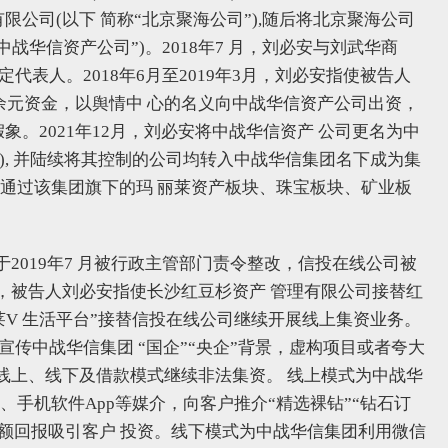
限公司(以下 简称“北京聚海公司”),随后将北京聚海公司
战华信资产公司”)。2018年7 月，刘必安与刘武华商
代表人。2018年6月至2019年3月，刘必安指使被告人
余元资金，以舆情中 心的名义向中战华信资产公司出资，
象。2021年12月，刘必安将中战华信资产 公司更名为中
), 并陆续将其控制的公司均转入中战华信集团名下成为集
”,通过该集团旗下的玛 丽莱资产板块、珠宝板块、矿业板
2019年7 月被行政主管部门责令整改，信投在线公司被
管，被告人刘必安指使长沙红豆杉资产 管理有限公司接替红
莱V 生活平台”接替信投在线公司继续开展线上集资业务。
宣传中战华信集团 “国企”“央企”背景，虚构项目或者夸大
线上、线下及借款模式继续非法集资。 线上模式为中战华
号、手机软件App等媒介，向客户推介“精选裸钻”“钻石订
%的高额回报吸引客户 投资。线下模式为中战华信集团利用微信