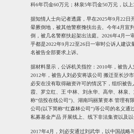
科6年罚金60万元；林泉5年罚金50万元，以
据知情人士向记者透露，早在2025年9月22
晕厥倒地，被其他警察搀扶出去。今年4月宣判
倒，被几名警察扶起架出法庭。2026年4月一
乎都是2022年9月22至26日一审时公诉人
名被告全部要求上诉。
据材料显示，公诉机关指控：2010年，被告
2012年，被告人刘必安将该公司 搬迁至长沙
必安在没有取得融资许可的情况下，组织被告
霞、罗立红、王 中林、刘永华、高华、林泉、
称“信投在线公司”)、湖南玛丽莱资本 管理有
公司(以下简称“红森林公司”)等公司的名义通
私募基金产品 开展线上、线下非法集资以及
2017年4月，刘必安通过刘武华，以中国战略