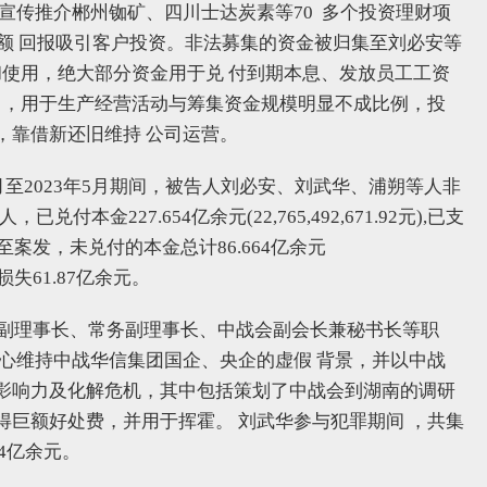
宣传推介郴州铷矿、四川士达炭素等70 多个投资理财项
的高额 回报吸引客户投资。非法募集的资金被归集至刘必安等
和使用，绝大部分资金用于兑 付到期本息、发放员工工资
出，用于生产经营活动与筹集资金规模明显不成比例，投
，靠借新还旧维持 公司运营。
月至2023年5月期间，被告人刘必安、刘武华、浦朔等人非
已兑付本金227.654亿余元(22,765,492,671.92元),已支
2元)。截至案发，未兑付的本金总计86.664亿余元
与人损失61.87亿余元。
会副理事长、常务副理事长、中战会副会长兼秘书长等职
心维持中战华信集团国企、央企的虚假 背景，并以中战
影响力及化解危机，其中包括策划了中战会到湖南的调研
巨额好处费，并用于挥霍。 刘武华参与犯罪期间 ，共集
464亿余元。