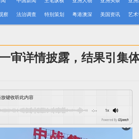
新闻
中国新闻
主笔纵横
亚洲人物
亚洲头条
亚洲
观察
法治调查
特别策划
粤港澳深
美国资讯
艺术
一审详情披露，结果引集
按播放键收听此内容
-:--
1x
Powered By
GSpeech