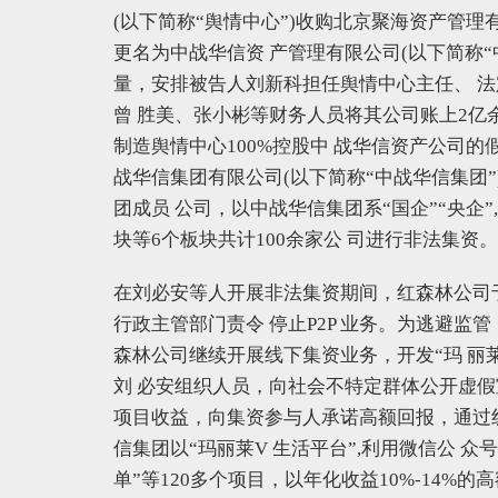
(以下简称“舆情中心”)收购北京聚海资产管理有
更名为中战华信资 产管理有限公司(以下简称“中
量，安排被告人刘新科担任舆情中心主任、 法定
曾 胜美、张小彬等财务人员将其公司账上2亿
制造舆情中心100%控股中 战华信资产公司的假
战华信集团有限公司(以下简称“中战华信集团”
团成员 公司，以中战华信集团系“国企”“央企
块等6个板块共计100余家公 司进行非法集资。
在刘必安等人开展非法集资期间，红森林公司于
行政主管部门责令 停止P2P 业务。为逃避监
森林公司继续开展线下集资业务，开发“玛 丽
刘 必安组织人员，向社会不特定群体公开虚假
项目收益，向集资参与人承诺高额回报，通过
信集团以“玛丽莱V 生活平台”,利用微信公 众
单”等120多个项目，以年化收益10%-14