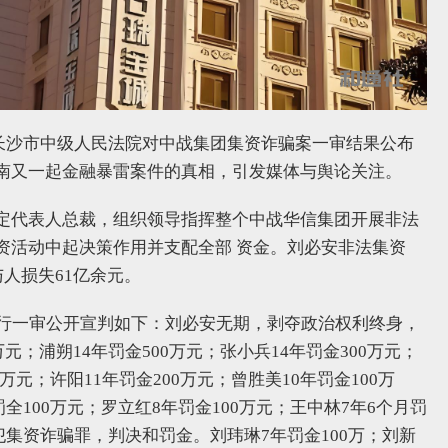
长沙市中级人民法院对中战集团集资诈骗案一审结果公布
南又一起金融暴雷案件的真相，引发媒体与舆论关注。
定代表人总裁，组织领导指挥整个中战华信集团开展非法
资活动中起决策作用并支配全部 资金。刘必安非法集资
集资参与人损失61亿余元。
进行一审公开宣判如下：刘必安无期，剥夺政治权利终身，
元；浦朔14年罚金500万元；张小兵14年罚金300万元；
0万元；许阳11年罚金200万元；曾胜美10年罚金100万
罚全100万元；罗立红8年罚金100万元；王中林7年6个月罚
人犯集资诈骗罪，判决和罚金。刘玮琳7年罚金100万；刘新