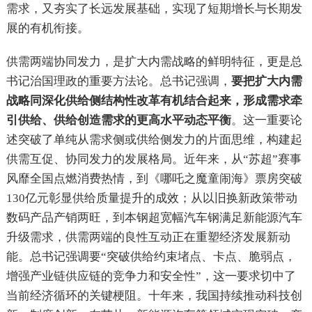
需求，又夯实了长远发展基础，实现了短期增长与长期发
展的有机衔接。
供需两端协同发力，是扩大内需战略的鲜明特征，更是总
书记治国理政的重要方法论。总书记强调，
要把扩大内需
战略同深化供给侧结构性改革有机结合起来，形成需求牵
引供给、供给创造需求的更高水平动态平衡
。这一重要论
述突破了单纯从需求侧或供给侧发力的片面思维，构建起
供需互促、协同发力的发展格局。近年来，从“苏超”赛事
风靡全国点燃消费热情，到《哪吒之魔童闹海》票房突破
130亿元彰显供给质量提升的成效；从以旧换新政策带动
数码产品产销两旺，到本钢超宽幅汽车钢满足新能源汽车
升级需求，供需两端的良性互动正在重塑经济发展新动
能。总书记强调要“突破供给约束堵点、卡点、脆弱点，
增强产业链供应链的竞争力和安全性”，这一要求切中了
当前经济循环的关键梗阻。十年来，我国持续推动科技创