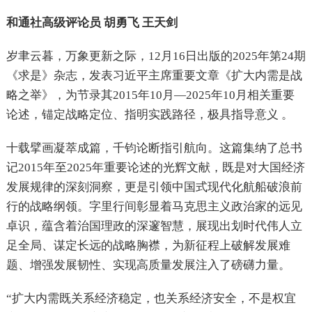
和通社高级评论员 胡勇飞 王天剑
岁聿云暮，万象更新之际，12月16日出版的2025年第24期
《求是》杂志，发表习近平主席重要文章《扩大内需是战
略之举》，为节录其2015年10月—2025年10月相关重要
论述，锚定战略定位、指明实践路径，极具指导意义 。
十载擘画凝萃成篇，千钧论断指引航向。这篇集纳了总书
记2015年至2025年重要论述的光辉文献，既是对大国经济
发展规律的深刻洞察，更是引领中国式现代化航船破浪前
行的战略纲领。字里行间彰显着马克思主义政治家的远见
卓识，蕴含着治国理政的深邃智慧，展现出划时代伟人立
足全局、谋定长远的战略胸襟，为新征程上破解发展难
题、增强发展韧性、实现高质量发展注入了磅礴力量。
“扩大内需既关系经济稳定，也关系经济安全，不是权宜