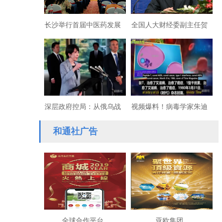
长沙举行首届中医药发展
全国人大财经委副主任贺
药食同源高峰论坛
铿答亚洲经济导刊记者问
深层政府控局：从俄乌战
视频爆料！病毒学家朱迪
火转向亚太冲突都藏着资
揭露医疗资本隐瞒癌症和
和通社广告
本獠牙
艾滋病治愈方法
全球合作平台
亚欧集团