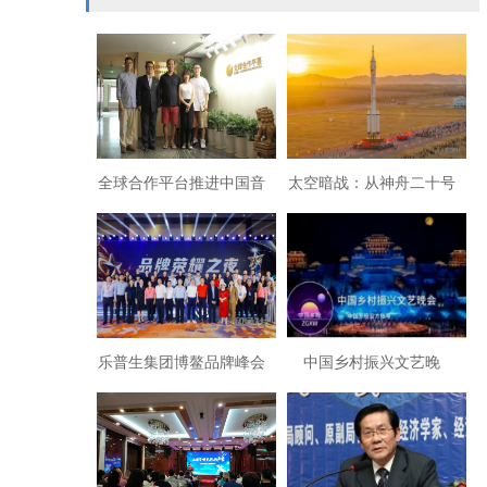
全球合作平台推进中国音
太空暗战：从神舟二十号
乐艺术高等教育事业
推迟返回看西方对华围堵
新维度
乐普生集团博鳌品牌峰会
中国乡村振兴文艺晚
斩获双项大奖
会”暨“中国乡村音乐晚
会”将隆重开播启航