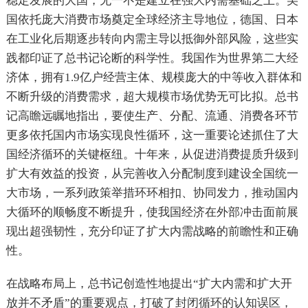
稳定发展的大国，无一不是建立在强大内需基础之上。美
国依托庞大消费市场奠定全球经济主导地位，德国、日本
在工业化后期逐步转向内需主导以抵御外部风险，这些实
践都印证了总书记论断的科学性。我国作为世界第二大经
济体，拥有1.9亿户经营主体、规模庞大的中等收入群体和
不断升级的消费需求，超大规模市场优势无可比拟。总书
记高瞻远瞩地指出，要使生产、分配、流通、消费各环节
更多依托国内市场实现良性循环，这一重要论述抓住了大
国经济循环的关键枢纽。十年来，从促进消费提质升级到
扩大有效益的投资，从完善收入分配制度到建设全国统一
大市场，一系列政策举措环环相扣、协同发力，推动国内
大循环的顺畅度不断提升，使我国经济在外部冲击面前展
现出超强韧性，充分印证了扩大内需战略的前瞻性和正确
性。
在战略布局上，总书记创造性地提出“扩大内需和扩大开
放并不矛盾”的重要观点，打破了封闭循环的认知误区，