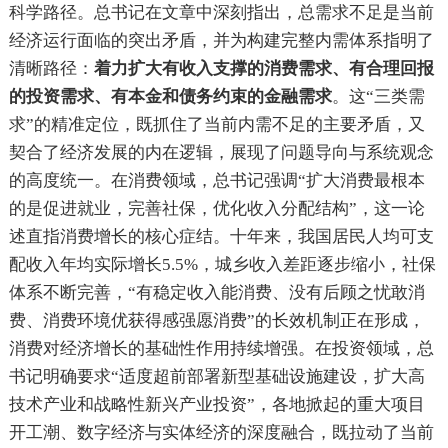
科学路径。总书记在文章中深刻指出，总需求不足是当前
经济运行面临的突出矛盾，并为构建完整内需体系指明了
清晰路径：
着力扩大有收入支撑的消费需求、有合理回报
的投资需求、有本金和债务约束的金融需求
。这“三类需
求”的精准定位，既抓住了当前内需不足的主要矛盾，又
契合了经济发展的内在逻辑，展现了问题导向与系统观念
的高度统一。在消费领域，总书记强调“扩大消费最根本
的是促进就业，完善社保，优化收入分配结构”，这一论
述直指消费增长的核心症结。十年来，我国居民人均可支
配收入年均实际增长5.5%，城乡收入差距逐步缩小，社保
体系不断完善，“有稳定收入能消费、没有后顾之忧敢消
费、消费环境优获得感强愿消费”的长效机制正在形成，
消费对经济增长的基础性作用持续增强。在投资领域，总
书记明确要求“适度超前部署新型基础设施建设，扩大高
技术产业和战略性新兴产业投资”，各地掀起的重大项目
开工潮、数字经济与实体经济的深度融合，既拉动了当前