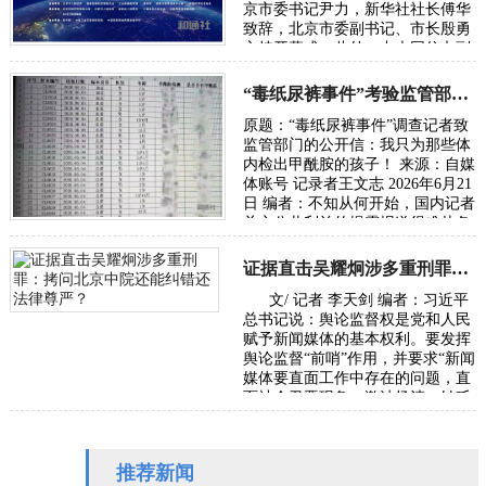
京市委书记尹力，新华社社长傅华
致辞，北京市委副书记、市长殷勇
主持开幕式。此外，中央网信办副
主任、国家网信办副主任王京涛，
国家发…
“毒纸尿裤事件”考验监管部门的党性初心与执法能力
原题：“毒纸尿裤事件”调查记者致
监管部门的公开信：我只为那些体
内检出甲酰胺的孩子！ 来源：自媒
体账号 记录者王文志 2026年6月21
日 编者：不知从何开始，国内记者
关心公共利益的揭露报道很难从各
级主流媒体发出，往往是走自媒体
或者…
证据直击吴耀炯涉多重刑罪：拷问北京中院还能纠错还法律尊严？
文/ 记者 李天剑 编者：习近平
总书记说：舆论监督权是党和人民
赋予新闻媒体的基本权利。要发挥
舆论监督“前哨”作用，并要求“新闻
媒体要直面工作中存在的问题，直
面社会丑恶现象，激浊扬清、针砭
时弊”。本社收到受害者武女士
（应…
推荐新闻