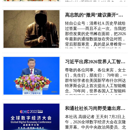
辨”加快“重写世界史”的号角。来自
五湖四海的朋友，汇聚各方智慧，
在反思百年“…
高志凯的“撤局”建议撕开“以夷灭华”的百年剧本
转自公众号：清希社A 历史早就给
过答案——而且不止一次。当我把
那些发黄的史书摊在面前，把2026
年最新的通报数据放在旁边对照，
背后那股寒意，真的是从脊椎骨一
路窜上天灵盖。今天不想贩卖焦
虑，我只想把账本翻开，一笔一笔
算清楚。因为…
习近平出席2026世界人工智能大会呼吁携手构建公正合理的全球人工智能治理体系
尊敬的各位同事、各位来宾，女士
们，先生们，朋友们： 70年前，一
群年轻学者在美国新罕布什尔州达
特茅斯会议上首次提出人工智能概
念。70年间，世界各国人工智能科
学家和研发者不断在未知中求索、
在曲折中前行、在坚守中突破。70
年后，…
和通社社长习尚野受邀出席2026年全球数字经济大会
本社讯 高级记者 王天剑 7月2日上
午，2026全球数字经济大会在京隆
重开幕。中共中央政治局委员、北