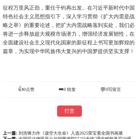
征程万里风正劲，重任千钧再出发。在习近平新时代中国
特色社会主义思想指引下，深入学习贯彻《扩大内需是战
略之举》的重要论述，把扩大内需战略落到实处，我们必
将进一步释放超大规模市场潜力，增强经济发展韧性，在
全面建设社会主义现代化国家的新征程上书写更加辉煌的
篇章，为实现中华民族伟大复兴的中国梦提供坚实支撑！
👍
➡️
💬
0
点赞
0
转发
0
写留言
打赏
上一篇:
刘浩锋力作《虚空大生命》入选2025荣宝斋全国书画展
下一篇:
中国司法便民平台与胡图书院以“治未病”理念赋能基层治理