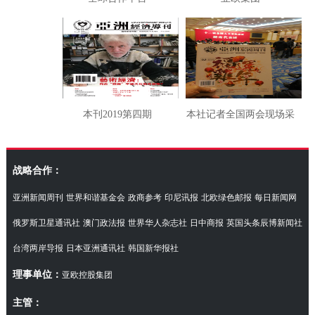
本刊2019第四期
本社记者全国两会现场采
访湖南代表团
战略合作：
亚洲新闻周刊
世界和谐基金会
政商参考
印尼讯报
北欧绿色邮报
每日新闻网
俄罗斯卫星通讯社
澳门政法报
世界华人杂志社
日中商报
英国头条辰博新闻社
台湾两岸导报
日本亚洲通讯社
韩国新华报社
理事单位：
亚欧控股集团
主管：