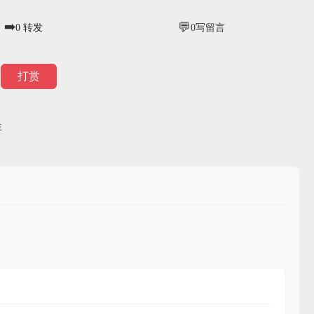
➡️
💬
0
转发
0
写留言
打赏
生