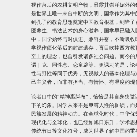
视作落后的农耕文明产物，暴露其崇洋媚外的
是世界上唯一未曾中断的文明，国学作为其中
到孔子的教育思想奠定中国教育根基，到诸子
医养生、书法艺术的身心滋养，国学早已融入
中，国学始终与时俱进、兼容并蓄，不断吸收
学视作僵化落后的封建遗存，盲目吹捧西方教
至上的理念，也曾引发诸多社会问题。而今的
谓丁克、同性恋、恋童辟等。更讽刺的是，论者
性与野性等同于优秀，无视做人的基本伦理与
己主义者，而非有担当、有情怀、有温度的现
论者口中的“精神裹脚布”，恰恰是其自身狭隘
下的幻象。国学从来不是束缚人性的枷锁，而
民族发展的精神动力。在全球化时代，中华优
现代化与全球化，也已经如旭日东升，学术思
传统节日等文化符号，成为世界了解中国的重