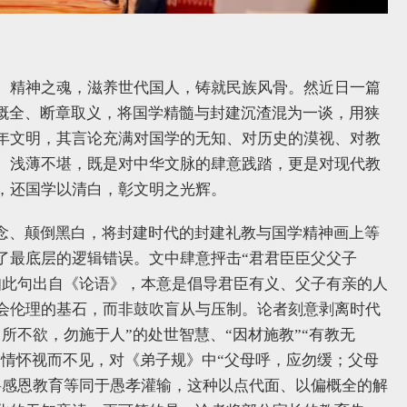
、精神之魂，滋养世代国人，铸就民族风骨。然近日一篇
偏概全、断章取义，将国学精髓与封建沉渣混为一谈，用狭
年文明，其言论充满对国学的无知、对历史的漠视、对教
、浅薄不堪，既是对中华文脉的肆意践踏，更是对现代教
，还国学以清白，彰文明之光辉。
概念、颠倒黑白，将封建时代的封建礼教与国学精神画上等
了最底层的逻辑错误。文中肆意抨击“君君臣臣父父子
知此句出自《论语》，本意是倡导君臣有义、父子有亲的人
会伦理的基石，而非鼓吹盲从与压制。论者刻意剥离时代
所不欲，勿施于人”的处世智慧、“因材施教”“有教无
国情怀视而不见，对《弟子规》中“父母呼，应勿缓；父母
将感恩教育等同于愚孝灌输，这种以点代面、以偏概全的解