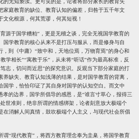
化的无知亵渎。更可笑的是，论者将部分家长的教育失
把家庭教育的缺位、教育认知的偏差，归咎于五千年文
于文化根源，何其荒谬，何其短视！
教育源于国学糟粕”，更是无稽之谈，完全无视国学教育的
。国学教育的核心从来不是打压与服从，而是修身与自
行，到《中庸》“致中和，天地位焉，万物育焉”的身心和
教学相长”“寓教于乐”，从未将“听话”作为最高标准，反
而笃志，切问而近思”的探究意识。反观当下部分家庭的打
素养缺失、教育认知浅薄的结果，是对国学教育的背离，
给国学，恰恰印证了其自身对国学的认知空白。而文中
愚孝的边界，国学所倡导的感恩，是“谁言寸草心，报得三
的处世准则，绝非所谓的情感绑架，论者刻意放大极端个
是在消解人间真情，鼓吹极端个人主义，与现代社会所倡
所谓“现代教育”，将西方教育理念奉为圭臬，将国学教育