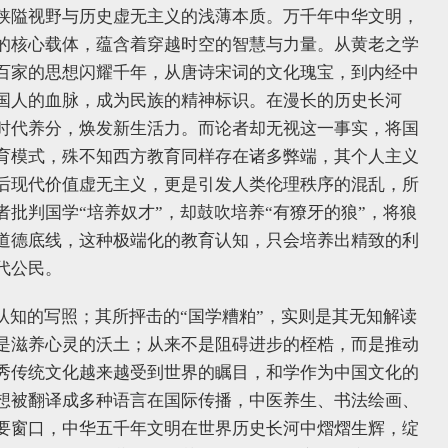
狭隘视野与历史虚无主义的浅薄本质。万千年中华文明，
的核心载体，蕴含着穿越时空的智慧与力量。从黄老之学
百家的思想闪耀千年，从唐诗宋词的文化瑰宝，到内经中
国人的血脉，成为民族的精神标识。在漫长的历史长河
时代养分，焕发新生活力。而论者却无视这一事实，将国
育模式，殊不知西方教育同样存在诸多弊端，其个人主义
后现代价值虚无主义，更是引发人类伦理秩序的混乱，所
批判国学“培养奴才”，却鼓吹培养“有獠牙的狼”，将狼
道德底线，这种极端化的教育认知，只会培养出精致的利
代公民。
认知的写照；其所抨击的“国学糟粕”，实则是其无知解读
是滋养心灵的沃土；从来不是阻碍进步的桎梏，而是推动
秀传统文化越来越受到世界的瞩目，和学作为中国文化的
想被翻译成多种语言在国际传播，中医养生、书法绘画、
要窗口，中华五千年文明在世界历史长河中熠熠生辉，绽