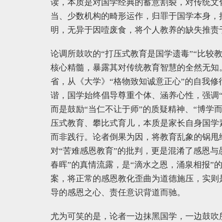
读，本质是对国学经典的蓄意割裂，对传统文
当、少数机构的畸形运作，归罪于国学本身，
明，无异于因噎废食，将个人教养的缺失推责
论调所鼓吹的“打压式教育是国学遗毒”“比较
核心精髓，暴露其对传统教育智慧的全然无知
省，从《大学》“格物致知诚意正心”的自我修
谐，国学始终倡导尊重个体、涵养心性，强调“
而是鼓励“当仁不让于师”的质疑精神、“博学
压式教育、攀比式育儿，本质是家长自身国学
而非践行。论者倒果为因，将教育乱象的锅甩
对“苦难感恩教育”的批判，更是混淆了感恩与
春晖”的真情流露，是“滴水之恩，涌泉相报”
案，将正常的感恩教化歪曲为道德施压，实则
导的感恩之心、责任意识背道而驰。
尤为可笑的是，论者一边抹黑国学，一边鼓吹