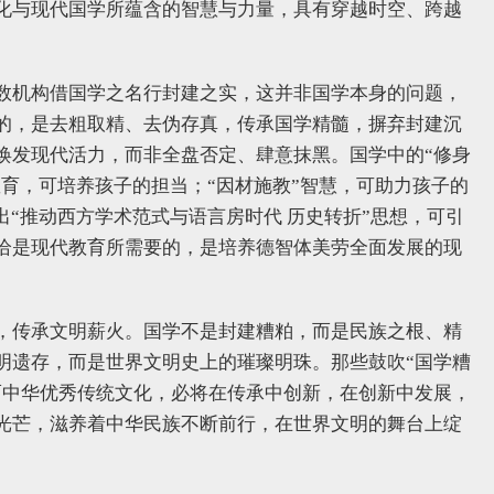
化与现代国学所蕴含的智慧与力量，具有穿越时空、跨越
数机构借国学之名行封建之实，这并非国学本身的问题，
的，是去粗取精、去伪存真，传承国学精髓，摒弃封建沉
焕发现代活力，而非全盘否定、肆意抹黑。国学中的“修身
教育，可培养孩子的担当；“因材施教”智慧，可助力孩子的
出“推动西方学术范式与语言房时代 历史转折”思想，可引
恰是现代教育所需要的，是培养德智体美劳全面发展的现
，传承文明薪火。国学不是封建糟粕，而是民族之根、精
明遗存，而是世界文明史上的璀璨明珠。那些鼓吹“国学糟
而中华优秀传统文化，必将在传承中创新，在创新中发展，
光芒，滋养着中华民族不断前行，在世界文明的舞台上绽