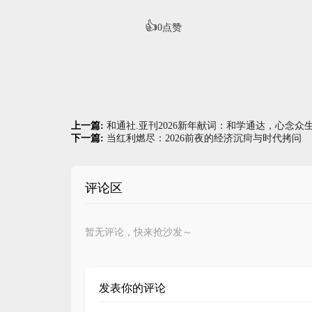
👍
0
点赞
上一篇:
和通社.亚刊2026新年献词：和学通达，心念众
下一篇:
当红利燃尽：2026前夜的经济沉疴与时代拷问
评论区
暂无评论，快来抢沙发～
发表你的评论