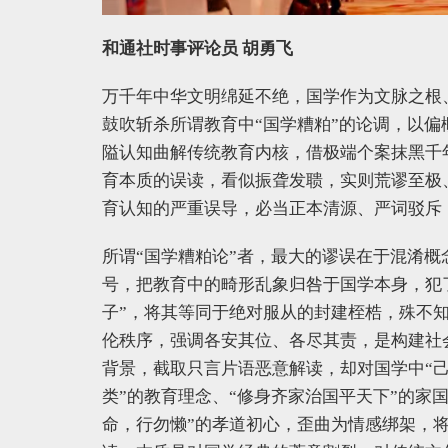
和通社时事评论员 胡勇飞
万千年中华文明绵延不绝，国学作为文脉之根
鼓吹斩杀所谓教育中“国学糟粕”的论调，以
隘认知曲解传统教育内核，借极端个案抹黑千
育本质的误读，看似振聋发聩，实则荒谬至极
育认知的严重误导，必当正本清源、严词驳斥
所谓“国学糟粕论”者，最大的谬误在于混淆
号，把教育中的畸形乱象归咎于国学本身，犯
子”，将其等同于绝对服从的封建桎梏，殊不
伦秩序，强调各安其位、各尽其责，是构建社
背景，截取只言片语恶意解读，却对国学中“己
类”的教育理念、“修身齐家治国平天下”的家
命，行勿懒”的孝道初心，歪曲为情感绑架，