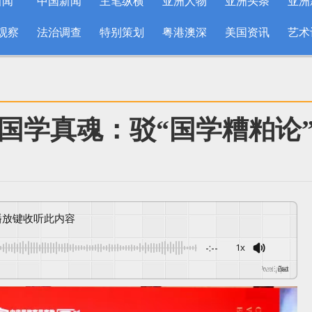
新闻
中国新闻
主笔纵横
亚洲人物
亚洲头条
亚洲
观察
法治调查
特别策划
粤港澳深
美国资讯
艺术
国学真魂：驳“国学糟粕论
按播放键收听此内容
-:--
1x
Powered By
GSpeech