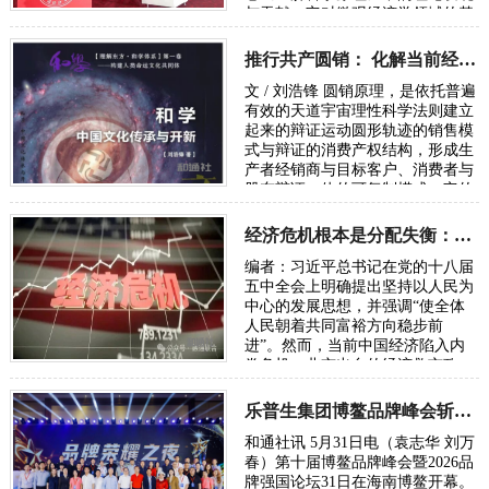
与贡献。它对微观经济学领域的基
础理论“择优分配原理”（此原理
被…
推行共产圆销： 化解当前经济内卷危机走向共同富裕的必由之路
文 / 刘浩锋 圆销原理，是依托普遍
有效的天道宇宙理性科学法则建立
起来的辩证运动圆形轨迹的销售模
式与辩证的消费产权结构，形成生
产者经销商与目标客户、消费者与
股东辩证一体的可复制模式。它的
结构是太极图原理。 一、共产圆销
概述 …
经济危机根本是分配失衡：要警惕分化导致系统崩溃中断民族复兴征程
编者：习近平总书记在党的十八届
五中全会上明确提出坚持以人民为
中心的发展思想，并强调“使全体
人民朝着共同富裕方向稳步前
进”。然而，当前中国经济陷入内
卷危机，北京出台的经济救市政
策，降息、印钞、基建刺激、救助
大企业等，它们不…
乐普生集团博鳌品牌峰会斩获双项大奖
和通社讯 5月31日电（袁志华 刘万
春）第十届博鳌品牌峰会暨2026品
牌强国论坛31日在海南博鳌开幕。