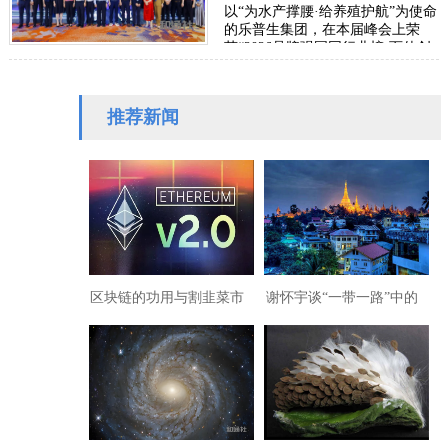
以“为水产撑腰·给养殖护航”为使命
的乐普生集团，在本届峰会上荣
获“2026品牌强国同行业榜·百佳创
新力品牌”称号，其创始人、董事
长申学强…
推荐新闻
区块链的功用与割韭菜市
谢怀宇谈“一带一路”中的
场里的野蛮生长
老挝