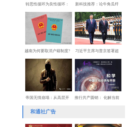
转恶性循环为良性循环：
新科技推荐：论牛角瓜纤
中国经济逆势走出内卷的
维纺织产业创建与纺织新
奥秘
格局趋势
越南为何要取消户籍制度?
习近平主席与普京签署超
40份文件：中俄战略深度
绑定
帝国无情崩塌：从高层开
推行共产圆销： 化解当前
始渗透的“代理人计划”
经济内卷危机走向共同富
和通社广告
裕的必由之路