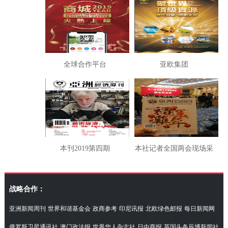
全球合作平台
亚欧集团
本刊2019第四期
本社记者全国两会现场采
访湖南代表团
战略合作：
亚洲新闻周刊
世界和谐基金会
政商参考
印尼讯报
北欧绿色邮报
每日新闻网
俄罗斯卫星通讯社
澳门政法报
世界华人杂志社
日中商报
英国头条辰博新闻社