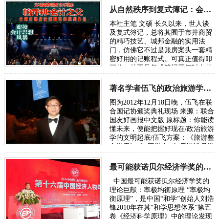
从自然秩序到复式簿记：会计制度的诞生逻辑
本社主笔 文硕 长久以来，世人谈
及复式簿记，总将其囿于市井商贸
的精巧技艺、城邦金融的实用法
门，仿佛它不过是账房案头一套精
密好用的记账程式。可真正值得叩
问的，从不是复式簿记于何时在佛
罗伦萨、热那亚、威尼斯臻于成
熟，而是人类…
著名学者伍飞的政治旅游学方案：《旅游整合世界》
图为2012年12月18日晚，伍飞在联
合国记协颁奖典礼现场 来源：联合
国友好画报中文版 原标题：你能读
懂未来，便能把握好现在/政治旅游
学的文明起底/伍飞方案：《旅游整
合世界》 文/王学会 “如果说谁是世
界政治旅游学的奠基人，或许非华
人…
最可能获诺贝尔经济学奖的理论巨献：率极均衡原理
中国最可能获诺贝尔经济学奖的
理论巨献：率极均衡原理 “率极均
衡原理”，是中国“和学”创始人刘浩
锋2010年在其“和学思想体系”第五
卷《经济科学原理》中的理论发现