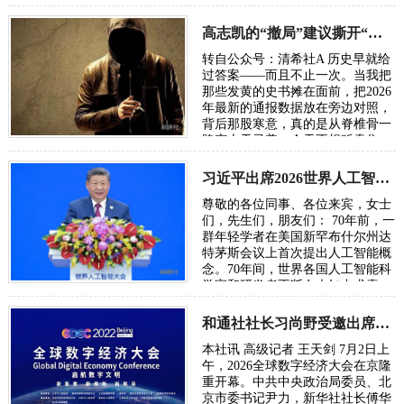
五湖四海的朋友，汇聚各方智慧，
在反思百年“…
高志凯的“撤局”建议撕开“以夷灭华”的百年剧本
转自公众号：清希社A 历史早就给
过答案——而且不止一次。当我把
那些发黄的史书摊在面前，把2026
年最新的通报数据放在旁边对照，
背后那股寒意，真的是从脊椎骨一
路窜上天灵盖。今天不想贩卖焦
虑，我只想把账本翻开，一笔一笔
算清楚。因为…
习近平出席2026世界人工智能大会呼吁携手构建公正合理的全球人工智能治理体系
尊敬的各位同事、各位来宾，女士
们，先生们，朋友们： 70年前，一
群年轻学者在美国新罕布什尔州达
特茅斯会议上首次提出人工智能概
念。70年间，世界各国人工智能科
学家和研发者不断在未知中求索、
在曲折中前行、在坚守中突破。70
年后，…
和通社社长习尚野受邀出席2026年全球数字经济大会
本社讯 高级记者 王天剑 7月2日上
午，2026全球数字经济大会在京隆
重开幕。中共中央政治局委员、北
京市委书记尹力，新华社社长傅华