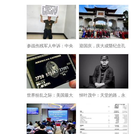
参战伤残军人申诉：中央
迎国庆，庆大成暨纪念孔
巡视组能否找到被违规送
子诞辰2574年祭孔大典深
至福利院失踪女儿
圳举行
世界纷乱之际：美国最大
悼叶茂中：天堂的路，永
银行运通杀入中国金融
远雕刻着你的魂灵