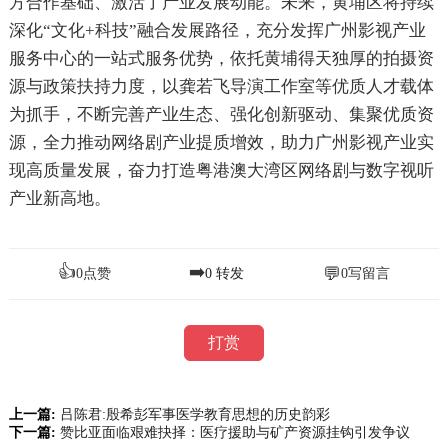
方合作基础、激活了产业发展动能。未来，黄埔区将持续
深化“文化+科技”融合发展路径，充分发挥广州影视产业
服务中心的一站式服务优势，依托黄埔得天独厚的拍摄资
源与政策扶持力度，以龚若飞导演工作室等优质人才载体
为抓手，不断完善产业生态、强化创新驱动、集聚优质资
源，全力推动网络剧产业提质增效，助力广州影视产业实
现高质量发展，奋力打造粤港澳大湾区网络剧与数字视听
产业新高地。
👍
➡️
💬
0
点赞
0
转发
0
写留言
打赏
上一篇:
吕陈君:殷希彭军事医学教育思想的历史韵彩
下一篇:
赞比亚面临艰难抉择：医疗援助与矿产资源挂钩引发争议