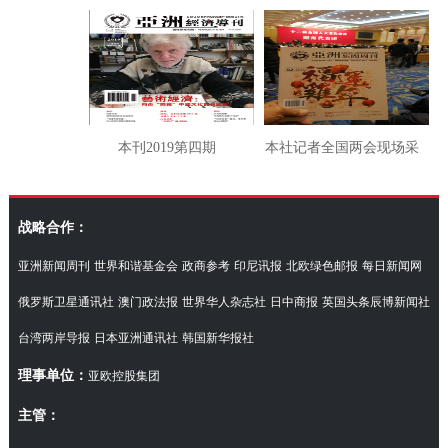
本刊2019第四期
本社记者全国两会现场采
访湖南代表团
战略合作：
亚洲新闻周刊
世界和谐基金会
政商参考
印尼讯报
北欧绿色邮报
每日新闻网
俄罗斯卫星通讯社
澳门政法报
世界华人杂志社
日中商报
英国头条辰博新闻社
台湾两岸导报
日本亚洲通讯社
韩国新华报社
理事单位：
亚欧控股集团
主管：