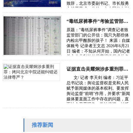
致辞，北京市委副书记、市长殷勇
主持开幕式。此外，中央网信办副
主任、国家网信办副主任王京涛，
国家发…
“毒纸尿裤事件”考验监管部门的党性初心与执法能力
原题：“毒纸尿裤事件”调查记者致
监管部门的公开信：我只为那些体
内检出甲酰胺的孩子！ 来源：自媒
体账号 记录者王文志 2026年6月21
日 编者：不知从何开始，国内记者
关心公共利益的揭露报道很难从各
级主流媒体发出，往往是走自媒体
或者…
证据直击吴耀炯涉多重刑罪：拷问北京中院还能纠错还法律尊严？
文/ 记者 李天剑 编者：习近平
总书记说：舆论监督权是党和人民
赋予新闻媒体的基本权利。要发挥
舆论监督“前哨”作用，并要求“新闻
媒体要直面工作中存在的问题，直
面社会丑恶现象，激浊扬清、针砭
时弊”。本社收到受害者武女士
（应…
推荐新闻