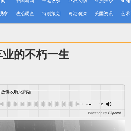
新闻
中国新闻
主笔纵横
亚洲人物
亚洲头条
亚洲
观察
法治调查
特别策划
粤港澳深
美国资讯
艺术
车业的不朽一生
按播放键收听此内容
-:--
1x
Powered By
GSpeech