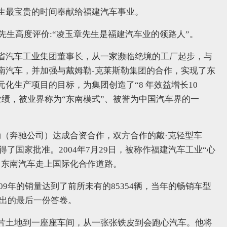
生最宝贵的时间奉献给福建汽车事业。
先生高度评价:“凌玉章先生是福建汽车业的领路人”。
省汽车工业集团董事长，从一家濒临绝境的工厂起步，与
南汽车，并加强与戴姆勒-克莱斯勒集团的合作，实现了东
化生产项目的目标，为集团创造了“8 年效益增长10
业绩，被业界称为“东南模式”、被誉为中国汽车界的一
斯勒（奔驰公司）达成合资合作，双方合作的戴·克轻型车
得了国家批准。2004年7月29日，被称作福建汽车工业“心
，东南汽车走上国际化合作道路。
09年的销量达到了前所未有的85354辆，当年的畅销车型
交出的最后一份答卷。
片土地到一座座车间，从一张张铁皮到会跑心汽车。他将