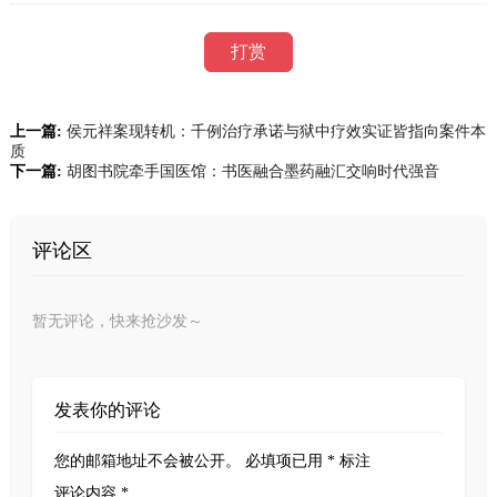
打赏
上一篇:
侯元祥案现转机：千例治疗承诺与狱中疗效实证皆指向案件本
质
下一篇:
胡图书院牵手国医馆：书医融合墨药融汇交响时代强音
评论区
暂无评论，快来抢沙发～
发表你的评论
您的邮箱地址不会被公开。
必填项已用
*
标注
评论内容 *