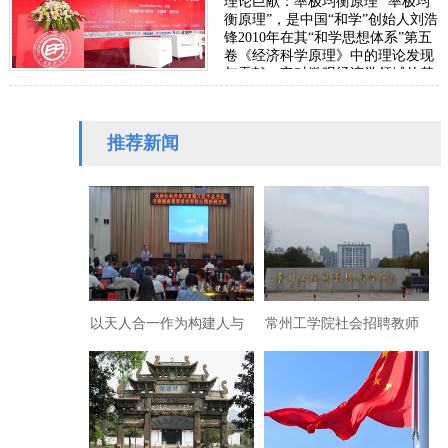
理论巨献：率极均衡原理 “率极均
衡原理”，是中国“和学”创始人刘浩
锋2010年在其“和学思想体系”第五
卷《经济科学原理》中的理论发现
与贡献。它对微观经济学领域的基
础理论“择优分配原理”（此原理
被…
推荐新闻
以天人合一作为构建人与
常州工学院社会招聘教师
自然和谐共生的哲学基础
变成“内部消化”有何猫
腻？