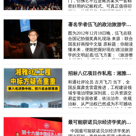
门，仿佛它不过是账房案头一套精
密好用的记账程式。可真正值得叩
问的，从不是复式簿记于何时在佛
罗伦萨、热那亚、威尼斯臻于成
熟，而是人类…
著名学者伍飞的政治旅游学方案：《旅游整合世界》
图为2012年12月18日晚，伍飞在联
合国记协颁奖典礼现场 来源：联合
国友好画报中文版 原标题：你能读
懂未来，便能把握好现在/政治旅游
学的文明起底/伍飞方案：《旅游整
合世界》 文/王学会 “如果说谁是世
界政治旅游学的奠基人，或许非华
人…
招标八亿项目作私庖：湘雅二院基建招标怪弊多
和通社评论员 古月飞刀 当下，全
国反腐肃贪雷霆推进，工程建设领
域专项治理纵深到底，公共资源交
易监管全面收紧，依法治市、依规
治标、从严治权已然成为不可撼动
的国家治理铁律。法治红线寸土不
让，反腐高压常态长效，任何触碰
国有资产…
最可能获诺贝尔经济学奖的理论巨献：率极均衡原理
中国最可能获诺贝尔经济学奖的