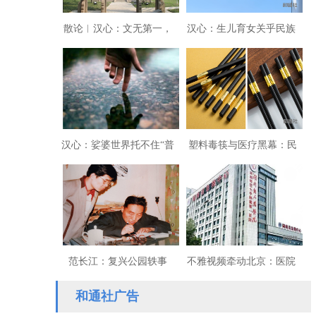
散论︱汉心：文无第一，
汉心：生儿育女关乎民族
武无第二
兴衰是个大问题
汉心：娑婆世界托不住“普
塑料毒筷与医疗黑幕：民
世理想”？
族健康正遭遇一场无声的
屠杀
范长江：复兴公园轶事
不雅视频牵动北京：医院
院长与主任的权色勾兑揭
和通社广告