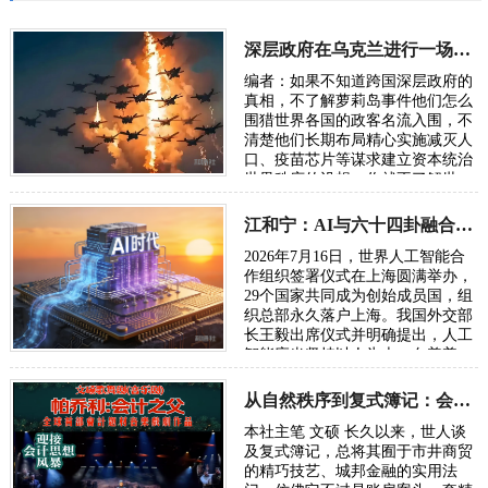
深层政府在乌克兰进行一场“地狱级大实验”，骗了全世界
编者：如果不知道跨国深层政府的
真相，不了解萝莉岛事件他们怎么
围猎世界各国的政客名流入围，不
清楚他们长期布局精心实施减灭人
口、疫苗芯片等谋求建立资本统治
世界秩序的设想，你就不了解世
界，也无从了解俄乌战争。所谓五
眼联盟国家…
江和宁：AI与六十四卦融合将成为读懂宇宙的通用语言
2026年7月16日，世界人工智能合
作组织签署仪式在上海圆满举办，
29个国家共同成为创始成员国，组
织总部永久落户上海。我国外交部
长王毅出席仪式并明确提出，人工
智能应当坚持以人为本、向善普
惠，搭建全球风险预警、灾害应急
共享机制，…
从自然秩序到复式簿记：会计制度的诞生逻辑
本社主笔 文硕 长久以来，世人谈
及复式簿记，总将其囿于市井商贸
的精巧技艺、城邦金融的实用法