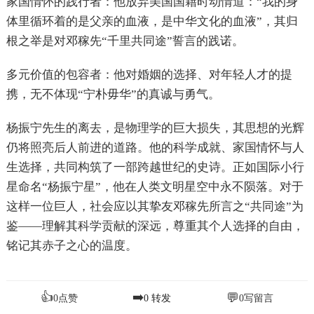
家国情怀的践行者：他放弃美国国籍时动情道：“我的身
体里循环着的是父亲的血液，是中华文化的血液”，其归
根之举是对邓稼先“千里共同途”誓言的践诺。
多元价值的包容者：他对婚姻的选择、对年轻人才的提
携，无不体现“宁朴毋华”的真诚与勇气。
杨振宁先生的离去，是物理学的巨大损失，其思想的光辉
仍将照亮后人前进的道路。他的科学成就、家国情怀与人
生选择，共同构筑了一部跨越世纪的史诗。正如国际小行
星命名“杨振宁星”，他在人类文明星空中永不陨落。对于
这样一位巨人，社会应以其挚友邓稼先所言之“共同途”为
鉴——理解其科学贡献的深远，尊重其个人选择的自由，
铭记其赤子之心的温度。
👍
➡️
💬
0
点赞
0
转发
0
写留言