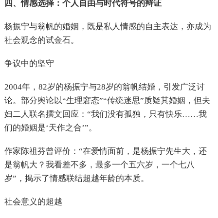
四、情感选择：个人自由与时代符号的辩证
杨振宁与翁帆的婚姻，既是私人情感的自主表达，亦成为
社会观念的试金石。
争议中的坚守
2004年，82岁的杨振宁与28岁的翁帆结婚，引发广泛讨
论。部分舆论以“生理窘态”“传统迷思”质疑其婚姻，但夫
妇二人联名撰文回应：“我们没有孤独，只有快乐……我
们的婚姻是‘天作之合’”。
作家陈祖芬曾评价：“在爱情面前，是杨振宁先生大，还
是翁帆大？我看差不多，最多一个五六岁，一个七八
岁”，揭示了情感联结超越年龄的本质。
社会意义的超越