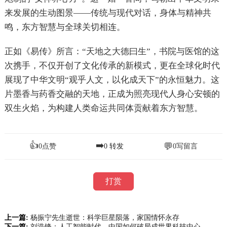
来发展的生动图景——传统与现代对话，身体与精神共
鸣，东方智慧与全球关切相连。
正如《易传》所言：“天地之大德曰生”，书院与医馆的这
次携手，不仅开创了文化传承的新模式，更在全球化时代
展现了中华文明“观乎人文，以化成天下”的永恒魅力。这
片墨香与药香交融的天地，正成为照亮现代人身心安顿的
双生火焰，为构建人类命运共同体贡献着东方智慧。
👍
➡️
💬
0
点赞
0
转发
0
写留言
打赏
上一篇:
杨振宁先生逝世：科学巨星陨落，家国情怀永存
下一篇:
刘浩锋：人工智能时代，中国如何破局成世界科技中心