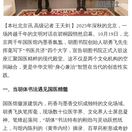
【本社北京讯 高级记者 王天剑 】2025年深秋的北京，一
场跨越千年的文明对话在碧桐园悄然启幕。10月19日，北
京两千年国医馆内墨香氤氲，胡图书院创始人胡勇飞先生
挥毫写下“书医共济”四个大字，宣告胡图书院正式入驻这
座汇聚国医精粹的现代殿堂。这不仅是两个文化机构的空
间融合，更是中华文明“身心兼治”智慧在当代的创造性实
践。
一、当胡体书法遇见国医精髓
国医馆徽派建筑内，药香与墨香交织成独特的文化场域。
胡勇飞执笔挥毫，现场数十位医学界、文化界人士屏息凝
神。笔锋起落间，“胡体”书法特有的刚劲与灵动跃然纸
上，与馆内陈列的《黄帝内经》摘录、百草药柜形成奇妙