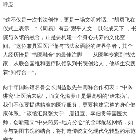
呼应。
“这不仅是一次书法创作，更是一场文明对话。”胡勇飞在
仪式上表示，“《周易》有云‘观乎人文，以化成天下’，书
院与医馆的融合，正是要构建一个身心共养的文化空
间。”这位兼具军医严谨与书法家洒脱的跨界学者，其个
人经历恰是“书医融合”的最佳注脚——从医学专家到书法
家，从联合国维和医疗队领队到书院创始人，他毕生实践
着“知行合一”。
两千年国医馆名誉会长周益散先生阐释合作初衷：“中医
讲究‘上医治未病’，而文化滋养正是最高明的‘治未病’。
我们不仅要提供精准的医疗服务，更要构建完整的身心健
康体系。”该馆汇聚张大宁、唐祖宣、李佃贵等国医大
师，创新建立“中央药房+地方分仓”的全球配送网络，如
今与胡图书院的结合，将打造传统文化现代化转型的示范
样本。