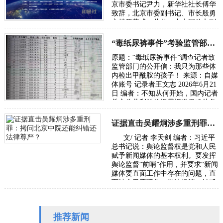
京市委书记尹力，新华社社长傅华
致辞，北京市委副书记、市长殷勇
主持开幕式。此外，中央网信办副
主任、国家网信办副主任王京涛，
国家发…
“毒纸尿裤事件”考验监管部门的党性初心与执法能力
原题：“毒纸尿裤事件”调查记者致
监管部门的公开信：我只为那些体
内检出甲酰胺的孩子！ 来源：自媒
体账号 记录者王文志 2026年6月21
日 编者：不知从何开始，国内记者
关心公共利益的揭露报道很难从各
级主流媒体发出，往往是走自媒体
或者…
证据直击吴耀炯涉多重刑罪：拷问北京中院还能纠错还法律尊严？
文/ 记者 李天剑 编者：习近平
总书记说：舆论监督权是党和人民
赋予新闻媒体的基本权利。要发挥
舆论监督“前哨”作用，并要求“新闻
媒体要直面工作中存在的问题，直
面社会丑恶现象，激浊扬清、针砭
时弊”。本社收到受害者武女士
（应…
推荐新闻