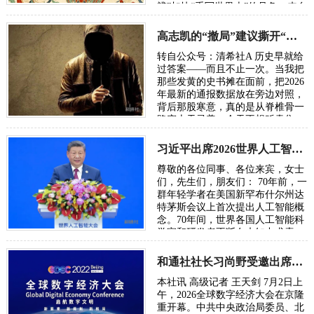
辨”加快“重写世界史”的号角。来自
五湖四海的朋友，汇聚各方智慧，
在反思百年“…
高志凯的“撤局”建议撕开“以夷灭华”的百年剧本
转自公众号：清希社A 历史早就给
过答案——而且不止一次。当我把
那些发黄的史书摊在面前，把2026
年最新的通报数据放在旁边对照，
背后那股寒意，真的是从脊椎骨一
路窜上天灵盖。今天不想贩卖焦
虑，我只想把账本翻开，一笔一笔
算清楚。因为…
习近平出席2026世界人工智能大会呼吁携手构建公正合理的全球人工智能治理体系
尊敬的各位同事、各位来宾，女士
们，先生们，朋友们： 70年前，一
群年轻学者在美国新罕布什尔州达
特茅斯会议上首次提出人工智能概
念。70年间，世界各国人工智能科
学家和研发者不断在未知中求索、
在曲折中前行、在坚守中突破。70
年后，…
和通社社长习尚野受邀出席2026年全球数字经济大会
本社讯 高级记者 王天剑 7月2日上
午，2026全球数字经济大会在京隆
重开幕。中共中央政治局委员、北