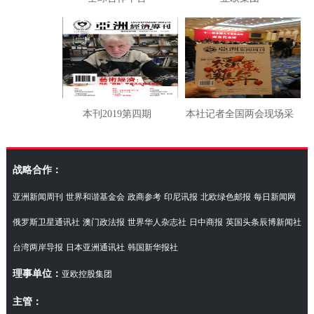
本刊2019第四期
本社记者全国两会现场采
访湖南代表团
战略合作：
亚洲新闻周刊
世界和谐基金会
政商参考
印尼讯报
北欧绿色邮报
每日新闻网
俄罗斯卫星通讯社
澳门政法报
世界华人杂志社
日中商报
英国头条辰博新闻社
台湾两岸导报
日本亚洲通讯社
韩国新华报社
理事单位：
亚欧控股集团
主管：