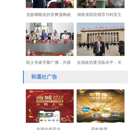
克敌咽喉炎的音爽蒲梅诞
湖南省医院领导与科室主
生记:著名作家企业家刘明
任“裸战”背后的权色交易
的高远情怀
院士专家齐聚广佛，共探
全国政协委员陈赤平：关
量子计算量子测量医用场
于加快构建和完善我国外
和通社广告
景
资安全审查制度与机制的
提案
全球合作平台
亚欧集团