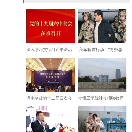
深入学习贯彻习近平法治
美军斩首行动：“毒贩总
思想综述建设法治中国
统”马杜罗夫妇落网细节曝
光
湖南省政协十二届四次会
常州工学院社会招聘教师
议开幕 九三李少阳报到期
变成“内部消化”有何猫
间调研支社组织生活
腻？