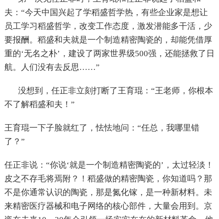
夫：“今天中国兴起了学稻盛哲学热，有些企业家是想让
员工学习稻盛哲学，改变工作态度，激发潜能多干活，少
要报酬。稻盛和夫就是一个制造精密陶瓷的，却能凭借厚
重的‘无名之朴’，建设了两家世界级500强，还能拯救了日
航。人们没有去反思……”
没想到，任正非立刻打断了王育琨：“王老师，你根本
不了解稻盛和夫！”
王育琨一下子脸就红了，怯怯地问：“任总，我哪里错
了？”
任正非说：“你说‘就是一个制造精密陶瓷的’，太过轻淡！
皮之不存毛将焉附？！稻盛做的精密陶瓷，你知道吗？那
不是你通常认识的陶瓷，那是氮化镓，是一种新材料。未
来精密医疗器械和电子网络的核心部件，大量会用到。京