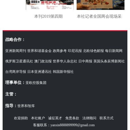
本刊2019第四期
本社记者全国两会现场采
访湖南代表团
战略合作：
亚洲新闻周刊
世界和谐基金会
政商参考
印尼讯报
北欧绿色邮报
每日新闻网
俄罗斯卫星通讯社
澳门政法报
世界华人杂志社
日中商报
英国头条辰博新闻社
台湾两岸导报
日本亚洲通讯社
韩国新华报社
理事单位：
亚欧控股集团
主管：
指导：
世界和智库
欢迎捐助
本社账户
诚征英才
免责条款
法律顾问
联系方式
客服联系：yanxin8888899999@gmail.com