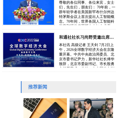
尊敬的各位同事、各位来宾，女士
们，先生们，朋友们： 70年前，一
群年轻学者在美国新罕布什尔州达
特茅斯会议上首次提出人工智能概
念。70年间，世界各国人工智能科
学家和研发者不断在未知中求索、
在曲折中前行、在坚守中突破。70
年后，…
和通社社长习尚野受邀出席2026年全球数字经济大会
本社讯 高级记者 王天剑 7月2日上
午，2026全球数字经济大会在京隆
重开幕。中共中央政治局委员、北
京市委书记尹力，新华社社长傅华
致辞，北京市委副书记、市长殷勇
主持开幕式。此外，中央网信办副
主任、国家网信办副主任王京涛，
国家发…
推荐新闻