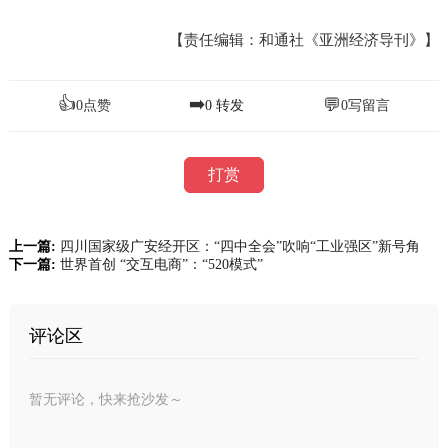
【责任编辑：和通社《亚洲经济导刊》】
👍
➡️
💬
0
点赞
0
转发
0
写留言
打赏
上一篇:
四川国家级广安经开区：“四中全会”吹响“工业强区”新号角
下一篇:
世界首创 “交互电商”：“520模式”
评论区
暂无评论，快来抢沙发～