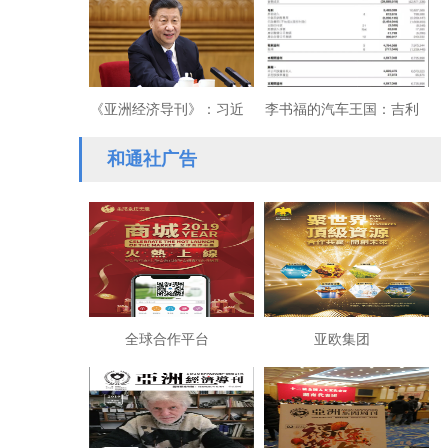
绑定
《亚洲经济导刊》：习近
李书福的汽车王国：吉利
平参加内蒙古代表团审议
一举合并富豪
和通社广告
时强调
全球合作平台
亚欧集团