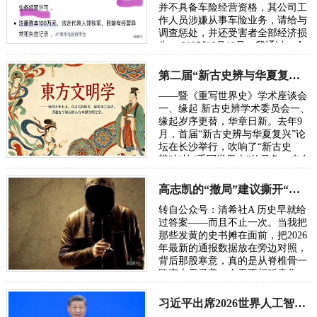
并不具备车险经营资格，其公司工
作人员涉嫌从事车险业务，请给与
调查惩处，并还受害者全部经济损
失。 2025年6月18号，我通过一个
微信名叫小月的推销员介绍，她以
泰康人…
第二届“新古史辨与华夏复兴”学术研讨会定于10月长沙举行
——暨《重写世界史》学术座谈会
一、缘起 新古史辨学术委员会一、
缘起岁序更替，华章日新。去年9
月，首届“新古史辨与华夏复兴”论
坛在长沙举行，吹响了“新古史
辨”加快“重写世界史”的号角。来自
五湖四海的朋友，汇聚各方智慧，
在反思百年“…
高志凯的“撤局”建议撕开“以夷灭华”的百年剧本
转自公众号：清希社A 历史早就给
过答案——而且不止一次。当我把
那些发黄的史书摊在面前，把2026
年最新的通报数据放在旁边对照，
背后那股寒意，真的是从脊椎骨一
路窜上天灵盖。今天不想贩卖焦
虑，我只想把账本翻开，一笔一笔
算清楚。因为…
习近平出席2026世界人工智能大会呼吁携手构建公正合理的全球人工智能治理体系