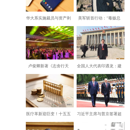
华大系实施裁员与资产剥
美军斩首行动：“毒贩总
离，被裁员工华大币无法
统”马杜罗夫妇落网细节曝
提现
光
卢俊卿新著《志舍行天
全国人大代表印遇龙：建
下》全球首发式在北京隆
议在湖南建立生物医药猪
重举行
模型研发基地
医疗革新迎巨变！十五五
习近平主席与普京签署超
规划绘就健康中国新蓝图
40份文件：中俄战略深度