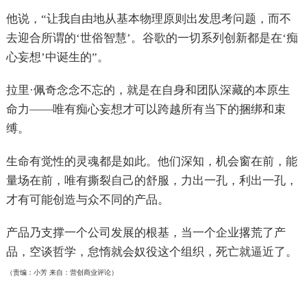
他说，“让我自由地从基本物理原则出发思考问题，而不
去迎合所谓的‘世俗智慧’。谷歌的一切系列创新都是在‘痴
心妄想’中诞生的”。
拉里·佩奇念念不忘的，就是在自身和团队深藏的本原生
命力——唯有痴心妄想才可以跨越所有当下的捆绑和束
缚。
生命有觉性的灵魂都是如此。他们深知，机会窗在前，能
量场在前，唯有撕裂自己的舒服，力出一孔，利出一孔，
才有可能创造与众不同的产品。
产品乃支撑一个公司发展的根基，当一个企业撂荒了产
品，空谈哲学，怠惰就会奴役这个组织，死亡就逼近了。
（责编：小芳
来自：营创商业评论
）