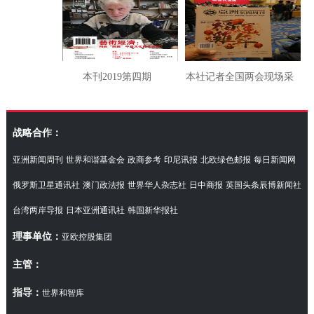
本刊2019第四期
本社记者全国两会现场采
访湖南代表团
战略合作：
亚洲新闻周刊
世界和谐基金会
政商参考
印尼讯报
北欧绿色邮报
每日新闻网
俄罗斯卫星通讯社
澳门政法报
世界华人杂志社
日中商报
英国头条辰博新闻社
台湾两岸导报
日本亚洲通讯社
韩国新华报社
理事单位：
亚欧控股集团
主管：
指导：
世界和智库