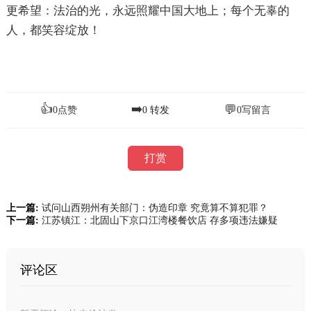
更希望：法治的光，永远照耀中国大地上；每个无辜的
人，都笑容绽放！
👍
➡️
💬
0
点赞
0
转发
0
写留言
打赏
上一篇:
试问山西朔州有关部门：伪造印章 究竟算不算犯罪？
下一篇:
江苏镇江：北固山下京口江湾楼餐饮店 存多项违法嫌疑
评论区