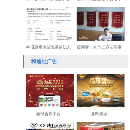
给中山市还是省里抹黑？
一场关乎直销企业清白的
拉锯战
举报惠州市健驰运输法人
唐荣智：九十二岁法学泰
涉转查封财产与法院严重
斗对候元祥案的评判与声
和通社广告
渎职
援
全球合作平台
亚欧集团