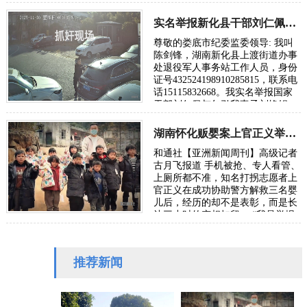
封条早已被私自拆启，大批国宝级
文物通过…
实名举报新化县干部刘仁佩作风腐烂勾引有夫之妇
尊敬的娄底市纪委监委领导: 我叫
陈剑锋，湖南新化县上渡街道办事
处退役军人事务站工作人员，身份
证号432524198910285815，联系电
话15115832668。我实名举报国家
干部刘仁佩与勾引我妻子刘艳娟，
长期存在不正当男女关系的情况，
敬请上级…
湖南怀化贩婴案上官正义举报有功为何反被警方扣留
和通社【亚洲新闻周刊】高级记者
古月飞报道 手机被抢、专人看管、
上厕所都不准，知名打拐志愿者上
官正义在成功协助警方解救三名婴
儿后，经历的却不是表彰，而是长
达三小时的变相扣留。 “我是举报
者，不是犯罪嫌疑人！”2025年11
月2日，…
推荐新闻