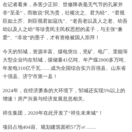
在记者看来，杀害少正卯、世修降表毫无气节的孔家并
非“至圣”，而敢说“民为贵，社稷次之、君为轻”、“君视
臣如土芥、则臣视君如寇仇”、“老吾老以及人之老、幼吾
幼以及人之幼”等珍贵民主民权思想的孟子，与主张“兼
爱”、“非攻”的墨子，才有资格被国人崇拜！
今天的邹城，资源丰富、煤电突出，兖矿、电厂、里能等
大型企业均在邹城，煤储量41亿吨、年产煤2000多万吨、
年发电310亿千瓦……成为全国综合实力百强县、山东省
十强县、济宁市第一县！
2024
年，在经济萧条的大环境下，邹城还实现5%以上的
增速！房产兴衰与经济发展息息相关。
祥生集团，2020年在此开发了“祥生未来城”！
项目占地404亩、规划建筑面积57万㎡……