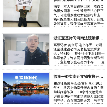
摘要：本人昔日保家卫国，流血负
伤报效国家，一生遵纪守法心怀正
气，却遭遇亲生幼女被强行带走，
福利院负责人刻意隐瞒真相、违规
处置孩童，致使骨肉至亲离散三十
年。多年奔走诉求始终未能妥善解
决，自身合法权益与家庭亲情均遭
受严重侵…
浙江宝基拷问河南法院涉嫌乱判案
高级记者 黄金哥 这个冬天，对浙
江宝基建设公司及老板陆志舜来
说，特别冷！ 整个行业下滑到三十
年最低谷，许多同行因资金断裂倒
下，宝基建设也在努力求存…… 更
让人心寒的，是十年前那次好心助
人、十年后反被诬告“欠钱不还”，
而河南三级…
徐湖平盗卖南迁文物案撕开文物保护领域权力贪腐的遮羞布
和通社高级评论员/古月飞刀 2025
年冬，故宫文物南迁纪念展仍在紫
禁城静静陈列，100余件文物无声
诉说着80多年前那场跨越万里的文
明守护。而在南京朝天宫，当年存
放南迁文物的库房里，抗战时期的