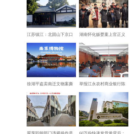
江苏镇江：北固山下京口
湖南怀化贩婴案上官正义
江湾楼餐饮店 存多项违法
举报有功为何反被警方扣
嫌疑
留
徐湖平盗卖南迁文物案撕
举报江永农村商业银行陈
开文物保护领域权力贪腐
治海等人非法放贷
的遮羞布
翠亨职能部门违规操作是
60万份快递发货单背后：