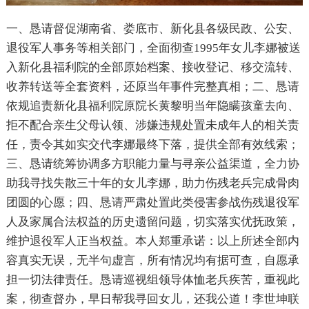
一、恳请督促湖南省、娄底市、新化县各级民政、公安、
退役军人事务等相关部门，全面彻查1995年女儿李娜被送
入新化县福利院的全部原始档案、接收登记、移交流转、
收养转送等全套资料，还原当年事件完整真相；二、恳请
依规追责新化县福利院原院长黄黎明当年隐瞒孩童去向、
拒不配合亲生父母认领、涉嫌违规处置未成年人的相关责
任，责令其如实交代李娜最终下落，提供全部有效线索；
三、恳请统筹协调多方职能力量与寻亲公益渠道，全力协
助我寻找失散三十年的女儿李娜，助力伤残老兵完成骨肉
团圆的心愿；四、恳请严肃处置此类侵害参战伤残退役军
人及家属合法权益的历史遗留问题，切实落实优抚政策，
维护退役军人正当权益。本人郑重承诺：以上所述全部内
容真实无误，无半句虚言，所有情况均有据可查，自愿承
担一切法律责任。恳请巡视组领导体恤老兵疾苦，重视此
案，彻查督办，早日帮我寻回女儿，还我公道！李世坤联