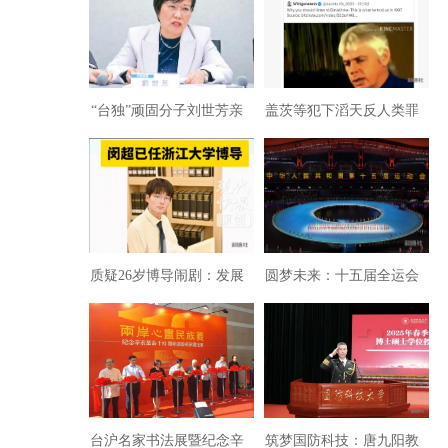
“台独”顽固分子刘世芳亲
盖茨等犯下滔天反人类罪
属已被在大陆台企解除职
行：完整揭露深层政府策
务
划实施病毒设计传播通信
证据
质疑26岁博导闹剧：发展
圆梦未来：十五届全运会
马克思主义要解决时代困
开幕式展现创新中国
境
台沪名家书法展暨纪念辛
筑梦国防科技：唐九阳教