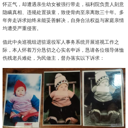
怀正气，却遭遇亲生幼女被强行带走，福利院负责人刻意
隐瞒真相、违规处置孩童，致使骨肉至亲离散三十年。多
年奔走诉求始终未能妥善解决，自身合法权益与家庭亲情
均遭受严重侵害。
值此中央巡视组进驻退役军人事务系统开展巡视工作之
际，本人怀着万分恳切之心实名申诉，恳请各位领导体恤
伤残老兵难处，为民做主，督办落实以下诉求：