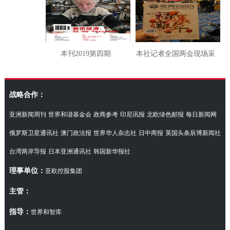
本刊2019第四期
本社记者全国两会现场采
访湖南代表团
战略合作：
亚洲新闻周刊
世界和谐基金会
政商参考
印尼讯报
北欧绿色邮报
每日新闻网
俄罗斯卫星通讯社
澳门政法报
世界华人杂志社
日中商报
英国头条辰博新闻社
台湾两岸导报
日本亚洲通讯社
韩国新华报社
理事单位：
亚欧控股集团
主管：
指导：
世界和智库