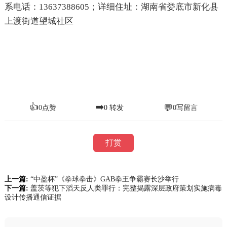
系电话：13637388605；详细住址：湖南省娄底市新化县
上渡街道望城社区
👍
➡️
💬
0
点赞
0
转发
0
写留言
打赏
上一篇:
“中盈杯”《拳球拳击》GAB拳王争霸赛长沙举行
下一篇:
盖茨等犯下滔天反人类罪行：完整揭露深层政府策划实施病毒
设计传播通信证据