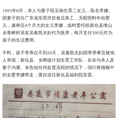
1995年8月，本人与妻子阳玉南生育二女儿，取名李娜。
因妻子前往广东省东莞市饮食店务工，无暇照料年幼婴
儿，遂将仅4个月大的女儿李娜，临时委托给新化县维山
乡青树村亲友吴奏凯夫妇代为抚养，每月支付300元作为
孩子的生活费用。
不料，孩子寄养仅不到20天，吴奏凯夫妇因寄养事宜被他
人举报，新化县、乡两级计划生育工作队，在未与本人及
妻子沟通、未告知任何处置流程的情况下，强行将襁褓中
的女婴李娜带走，擅自送往新化县福利院安置。