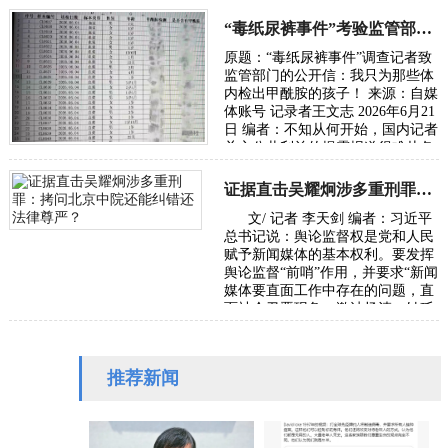
主任、国家网信办副主任王京涛，
国家发…
“毒纸尿裤事件”考验监管部门的党性初心与执法能力
原题：“毒纸尿裤事件”调查记者致
监管部门的公开信：我只为那些体
内检出甲酰胺的孩子！ 来源：自媒
体账号 记录者王文志 2026年6月21
日 编者：不知从何开始，国内记者
关心公共利益的揭露报道很难从各
级主流媒体发出，往往是走自媒体
或者…
证据直击吴耀炯涉多重刑罪：拷问北京中院还能纠错还法律尊严？
文/ 记者 李天剑 编者：习近平
总书记说：舆论监督权是党和人民
赋予新闻媒体的基本权利。要发挥
舆论监督“前哨”作用，并要求“新闻
媒体要直面工作中存在的问题，直
面社会丑恶现象，激浊扬清、针砭
时弊”。本社收到受害者武女士
（应…
推荐新闻