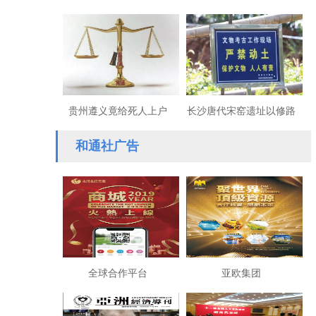
亥革命110周年上海举行
授创新科技勇攀哲学高地
贵州遵义竟给死人上户
长沙唐代宋窑遗址以修路
口，背后隐藏什么腐败交
名义就可以毁坏？
和通社广告
易？
全球合作平台
亚欧集团