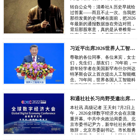
转自公众号：清希社A 历史早就给
过答案——而且不止一次。当我把
那些发黄的史书摊在面前，把2026
年最新的通报数据放在旁边对照，
背后那股寒意，真的是从脊椎骨一
路窜上天灵盖。今天不想贩卖焦
虑，我只想把账本翻开，一笔一笔
算清楚。因为…
习近平出席2026世界人工智能大会呼吁携手构建公正合理的全球人工智能治理体系
尊敬的各位同事、各位来宾，女士
们，先生们，朋友们： 70年前，一
群年轻学者在美国新罕布什尔州达
特茅斯会议上首次提出人工智能概
念。70年间，世界各国人工智能科
学家和研发者不断在未知中求索、
在曲折中前行、在坚守中突破。70
年后，…
和通社社长习尚野受邀出席2026年全球数字经济大会
本社讯 高级记者 王天剑 7月2日上
午，2026全球数字经济大会在京隆
重开幕。中共中央政治局委员、北
京市委书记尹力，新华社社长傅华
致辞，北京市委副书记、市长殷勇
主持开幕式。此外，中央网信办副