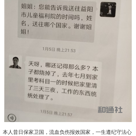
本人昔日保家卫国，流血负伤报效国家，一生遵纪守法心