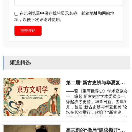
在此浏览器中保存我的显示名称、邮箱地址和网站地
址，以便下次评论时使用。
提交评论
频道精选
第二届“新古史辨与华夏复兴”学术研讨会定于10月长沙举行
——暨《重写世界史》学术座谈会
一、缘起 新古史辨学术委员会一、
缘起岁序更替，华章日新。去年9
月，首届“新古史辨与华夏复兴”论
坛在长沙举行，吹响了“新古史
辨”加快“重写世界史”的号角。来自
五湖四海的朋友，汇聚各方智慧，
在反思百年“…
高志凯的“撤局”建议撕开“以夷灭华”的百年剧本