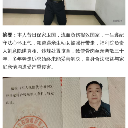
摘要：
本人昔日保家卫国，流血负伤报效国家，一生遵纪
守法心怀正气，却遭遇亲生幼女被强行带走，福利院负责
人刻意隐瞒真相、违规处置孩童，致使骨肉至亲离散三十
年。多年奔走诉求始终未能妥善解决，自身合法权益与家
庭亲情均遭受严重侵害。