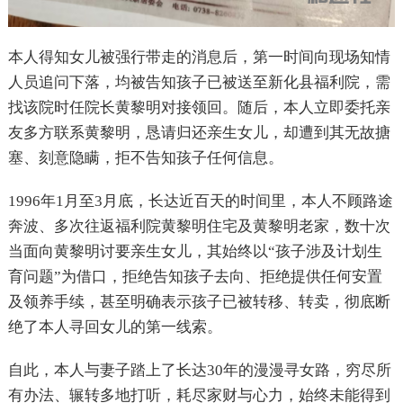
本人得知女儿被强行带走的消息后，第一时间向现场知情
人员追问下落，均被告知孩子已被送至新化县福利院，需
找该院时任院长黄黎明对接领回。随后，本人立即委托亲
友多方联系黄黎明，恳请归还亲生女儿，却遭到其无故搪
塞、刻意隐瞒，拒不告知孩子任何信息。
1996年1月至3月底，长达近百天的时间里，本人不顾路途
奔波、多次往返福利院黄黎明住宅及黄黎明老家，数十次
当面向黄黎明讨要亲生女儿，其始终以“孩子涉及计划生
育问题”为借口，拒绝告知孩子去向、拒绝提供任何安置
及领养手续，甚至明确表示孩子已被转移、转卖，彻底断
绝了本人寻回女儿的第一线索。
自此，本人与妻子踏上了长达30年的漫漫寻女路，穷尽所
有办法、辗转多地打听，耗尽家财与心力，始终未能得到