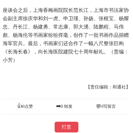
座谈会之后，上海香梅画院院长范长江，上海市书法家协
会副主席徐庆华和刘一虎、申卫瑾、孙扬、张根宝、杨耀
忠、丹长江、杨建勇、常志康、郭大湧、陆鹏程、马伟
彪、杨海伦等书画家纷纷挥毫，创作了一批书画作品捐赠
海军官兵。最后，书画家们还合作了一幅八尺整张巨构
《长海长春》，向长海医院建院七十周年献礼。（责编：
小芳）
【责任编辑：和通社】
👍
➡️
💬
0
点赞
0
转发
0
写留言
打赏