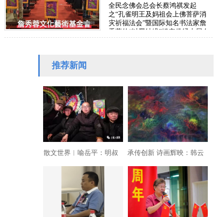
全民念佛会总会长蔡鸿祺发起
之“孔雀明王及妈祖会上佛菩萨消
灾祈福法会”暨国际知名书法家詹
秀蓉的“以墨结缘”镂空佛经大展在
圆山争艷馆隆重展出，并于27日傍
晚圆满落幕。…
推荐新闻
散文世界︱喻岳平：明叔
承传创新 诗画辉映：韩云
现代彩墨艺术展览开幕