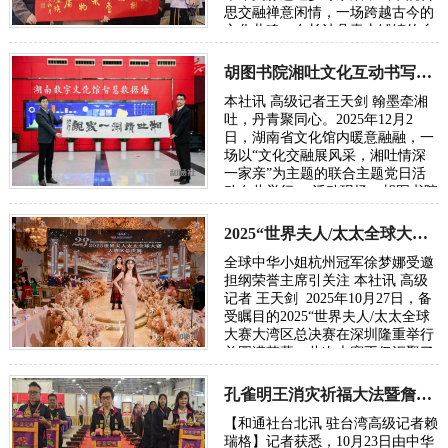
思交融禅意闲情，一场跨越古今的
文化共鸣，在长沙县青山铺镇的乡
野间悄然绽放。胡图书院文化站正
式入驻青…
胡图书院湘吐文化互动书写民族团结新章
本社讯 高级记者王天剑 翰墨牵湘
吐，丹青聚同心。2025年12月2
日，湖南省文化馆内暖意融融，一
场以“文化交融展风采，湘吐情深
一家亲”为主题的联合主题党日活
动在此举行。 活动现场，胡图书院
理事长胡勇飞先生亲笔题写的“湘
吐情深一家亲”…
2025“世界夫人/太太全球大赛大湾区总决赛在深圳落幕
全球中华小姐杭州冠军徐梦娜受邀
担纲荣誉主席引关注 本社讯 高级
记者 王天剑 2025年10月27日，备
受瞩目的2025“世界夫人/太太全球
大赛大湾区总决赛在深圳隆重举行
并圆满落幕。此次大赛不仅汇聚了
来自全国各地的优秀选手，展现中
华儿女…
孔雀明王消灾祈福大法暨詹秀蓉镂空佛经展台北隆重举行
【和通社台北讯 驻台湾高级记者赖
瑞格】记者获悉，10月23日由中华