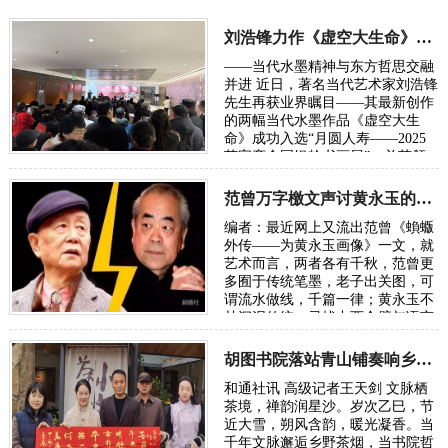
刘浩锋力作《虚空大生命》入选2025荣宝斋全国书画展
——当代水墨精神与东方哲思交融
并进 近日，著名当代艺术家刘浩锋
先生再获业界瞩目——其最新创作
的两幅当代水墨作品《虚空大生
命》成功入选“月圆人寿——2025
荣宝斋全国银龄书画展”，并获颁
参展证书。这也是继其此前入选外
交部《新中国国礼…
范曾万字檄文声讨黄永玉的“丑恶灵魂”
编者：最近网上又流出范曾《蝜蝂
外传——为黄永玉画像》一文，就
艺术而言，两者各有千秋，范曾更
多囿于传统笔墨，老子出关图，可
谓流水做线，千篇一律；黄永玉不
甘沉泥传统，寻找中西合璧与语言
的创新，可谓再开新路。从来传统
与现代的代…
胡图书院落站青山铺奏响乡土文化振兴新声
和通社讯 高级记者王天剑 文脉栖
茶境，禅韵润星沙。岁次乙巳，节
近大雪，朔风含韵，暖光凝香。当
千年文脉邂逅乡野茶烟，当书院哲