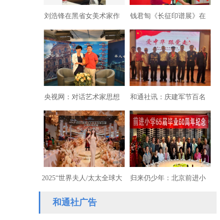
刘浩锋在黑省女美术家作
钱君匋《长征印谱展》在
品展畅谈东方文化复兴
沪开幕
央视网：对话艺术家思想
和通社讯：庆建军节百名
家刘浩锋：我们的文艺何
将军书画沪上展出
去何从
2025“世界夫人/太太全球大
归来仍少年：北京前进小
赛大湾区总决赛在深圳落
学“六-五”届60周年纪念
和通社广告