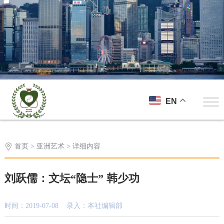
EN
首页
>
亚洲艺术
> 详细内容
刘跃儒：文坛“隐士” 韩少功
时间：2019-07-08 录入：本社编辑部