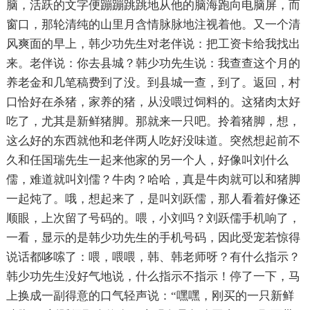
脑，活跃的文字便蹦蹦跳跳地从他的脑海跑向电脑屏，而
窗口，那轮清纯的山里月含情脉脉地注视着他。又一个清
风爽面的早上，韩少功先生对老伴说：把工资卡给我找出
来。老伴说：你去县城？韩少功先生说：我查查这个月的
养老金和几笔稿费到了没。到县城一查，到了。返回，村
口恰好在杀猪，家养的猪，从没喂过饲料的。这猪肉太好
吃了，尤其是新鲜猪脚。那就来一只吧。拎着猪脚，想，
这么好的东西就他和老伴两人吃好没味道。突然想起前不
久和任国瑞先生一起来他家的另一个人，好像叫刘什么
儒，难道就叫刘儒？牛肉？哈哈，真是牛肉就可以和猪脚
一起炖了。哦，想起来了，是叫刘跃儒，那人看着好像还
顺眼，上次留了号码的。喂，小刘吗？刘跃儒手机响了，
一看，显示的是韩少功先生的手机号码，因此受宠若惊得
说话都哆嗦了：喂，喂喂，韩、韩老师呀？有什么指示？
韩少功先生没好气地说，什么指示不指示！停了一下，马
上换成一副得意的口气轻声说：“嘿嘿，刚买的一只新鲜