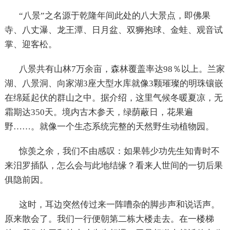
“八景”之名源于乾隆年间此处的八大景点，即佛果
寺、八丈瀑、龙王潭、日月盆、双狮抱球、金蛙、观音试
掌、迎客松。
八景共有山林
7
万余亩，森林覆盖率达
98
％以上。兰家
湖、八景洞、向家湖
3
座大型水库就像
3
颗璀璨的明珠镶嵌
在绵延起伏的群山之中。据介绍，这里气候冬暖夏凉，无
霜期达
350
天。境内古木参天，绿荫蔽日，花果遍
野……。就像一个生态系统完整的天然野生动植物园。
惊羡之余，我们不由感叹：如果韩少功先生知青时不
来汨罗插队，怎么会与此地结缘？看来人世间的一切后果
俱隐前因。
这时，耳边突然传过来一阵嘈杂的脚步声和说话声。
原来散会了。我们一行便朝第二栋大楼走去。在一楼梯