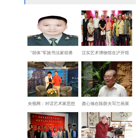
“胡体”军旅书法家胡勇
汉实艺术博物馆在沪开馆
飞：法度驾驭历史创新时
代
央视网：对话艺术家思想
龚心瀚在陈荫夫写兰画展
家刘浩锋：我们的文艺何
的发言
去何从