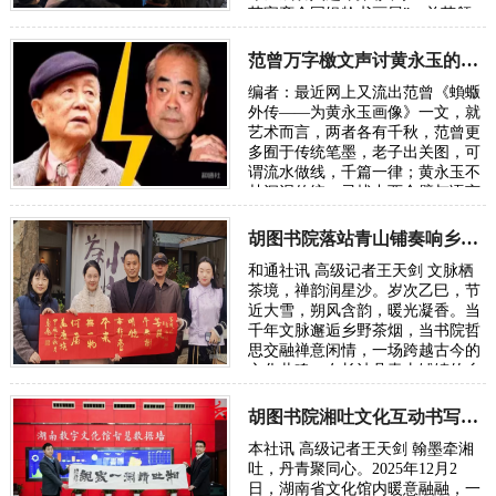
荣宝斋全国银龄书画展”，并获颁
参展证书。这也是继其此前入选外
交部《新中国国礼…
范曾万字檄文声讨黄永玉的“丑恶灵魂”
编者：最近网上又流出范曾《蝜蝂
外传——为黄永玉画像》一文，就
艺术而言，两者各有千秋，范曾更
多囿于传统笔墨，老子出关图，可
谓流水做线，千篇一律；黄永玉不
甘沉泥传统，寻找中西合璧与语言
的创新，可谓再开新路。从来传统
与现代的代…
胡图书院落站青山铺奏响乡土文化振兴新声
和通社讯 高级记者王天剑 文脉栖
茶境，禅韵润星沙。岁次乙巳，节
近大雪，朔风含韵，暖光凝香。当
千年文脉邂逅乡野茶烟，当书院哲
思交融禅意闲情，一场跨越古今的
文化共鸣，在长沙县青山铺镇的乡
野间悄然绽放。胡图书院文化站正
式入驻青…
胡图书院湘吐文化互动书写民族团结新章
本社讯 高级记者王天剑 翰墨牵湘
吐，丹青聚同心。2025年12月2
日，湖南省文化馆内暖意融融，一