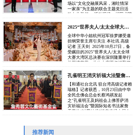
场以“文化交融展风采，湘吐情深
一家亲”为主题的联合主题党日活
动在此举行。 活动现场，胡图书院
理事长胡勇飞先生亲笔题写的“湘
吐情深一家亲”…
2025“世界夫人/太太全球大赛大湾区总决赛在深圳落幕
全球中华小姐杭州冠军徐梦娜受邀
担纲荣誉主席引关注 本社讯 高级
记者 王天剑 2025年10月27日，备
受瞩目的2025“世界夫人/太太全球
大赛大湾区总决赛在深圳隆重举行
并圆满落幕。此次大赛不仅汇聚了
来自全国各地的优秀选手，展现中
华儿女…
孔雀明王消灾祈福大法暨詹秀蓉镂空佛经展台北隆重举行
【和通社台北讯 驻台湾高级记者赖
瑞格】记者获悉，10月23日由中华
全民念佛会总会长蔡鸿祺发起
之“孔雀明王及妈祖会上佛菩萨消
灾祈福法会”暨国际知名书法家詹
秀蓉的“以墨结缘”镂空佛经大展在
圆山争艷馆隆重展出，并于27日傍
晚圆满落幕。…
推荐新闻