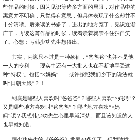
些作品的时候，因为见识等诸多方面的局限，对作品中的
寓意并不明确，只觉得有意思，但具体表现了什么却并不
十分清晰。后来读的书多了，进出的地方宽了，见识逐渐
广了，再读这篇作品的时候，读着读着就禁不住独自笑
了。心想：亏韩少功先生想得出。
其实，丙崽只不过是一种象征，“爸爸爸”也并不是他
一人的专利——现实中还有一大批人也在不断地享受这
种“特权”。包括“×妈妈”——或许按照我们乡下的说法就
叫“日朝天娘”？！
到底是哪些人喜欢叫“爸爸爸”？哪些人喜欢“×妈妈”？
又是哪些地方喜欢叫“爸爸爸”？哪些地方喜欢“×妈
妈”呢？我想韩少功先生心里早就清楚。而且该知道的人
也早就知道。
韩少功先生的《爸爸爸》发表
30
多年了，但我敢肯