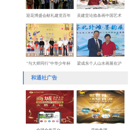
迎花博盛会献礼建党百年
吴建堂论捻条画中国艺术
书画作品展上海开幕
“与大师同行”中华少年杯
梁成东个人山水画展在沪
诗书画印艺术展在杭州开
举办
和通社广告
幕