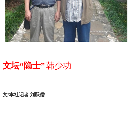
文坛“隐士”
韩少功
文
/
本社记者
刘跃儒