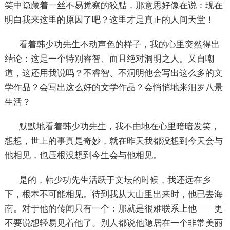
笑中隐藏着一丝不易觉察的狡黠，那意思好像在说：现在
明白我来这里的原因了吧？这里才是真正的人间天堂！
看着韩少功先生不动声色的样子，我的心里突然得出
结论：这是一个特别睿智、而且绝对洞明之人。又自嘲
道，这还用我说吗？不睿智、不洞明他会写出这么多的文
学作品？会写出这么好的文学作品？会悄悄地来汨罗八景
生活？
默默地看着韩少功先生，我不由地在心里暗暗发笑，
想想，世上的事真是奇妙，就在昨天我都没想到今天会与
他相见，也压根没想到今生会与他相见。
是的，韩少功先生活跃于文坛的时候，我还远在乡
下，根本不可能相见。待到我从大山里出来时，他已去海
南。对于他的传闻只有一个：那就是很难联系上他——更
不要说想轻易见着他了。别人都说他隐居在一个非常美丽