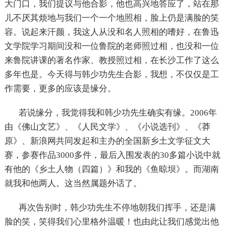
大门口，我们提议与他合影，他也高兴地答应了，站在那
儿不厌其烦地与我们一个一个地照相，脸上仍是满脸的笑
容。说起来汗颜，我这人从没和名人照相的嗜好，在鲁迅
文学院学习期间没和一位鲁院的老师照过相，也没和一位
来鲁院讲课的著名作家、教授照过相，在长沙工作了这么
多年也是。今天得与韩少功先生合影，我想，不仅仅是工
作需要，更多的应该是缘分。
若说缘分，我觉得我和韩少功先生确实有缘。
2006
年
由《佛山文艺》、《人民文学》、《小说选刊》、《莽
原》、新浪网共同发起和主办的全国新乡土文学征文大
赛，参赛作品
3000
多件，最后入围发表的
30
多篇小说中就
有他的《乡土人物（四篇）》和我的《鱼晾坝》。而湖南
就我和他两人。这当然属题外话了。
再次告别时，韩少功先生不停地朝我们挥手，还是满
脸的笑，笑得我们心里格外温暖！也由此让我们感觉出他