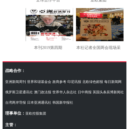
全球合作平台
亚欧集团
本刊2019第四期
本社记者全国两会现场采
访湖南代表团
战略合作：
亚洲新闻周刊
世界和谐基金会
政商参考
印尼讯报
北欧绿色邮报
每日新闻网
俄罗斯卫星通讯社
澳门政法报
世界华人杂志社
日中商报
英国头条辰博新闻社
台湾两岸导报
日本亚洲通讯社
韩国新华报社
理事单位：
亚欧控股集团
主管：