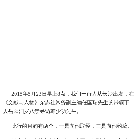
一
2015
年
5
月
23
日早上
8
点，我们一行人从长沙出发，在
《文献与人物》杂志社常务副主编任国瑞先生的带领下，
去岳阳汨罗八景寻访韩少功先生。
此行的目的有两个，一是向他取经，二是向他约稿。