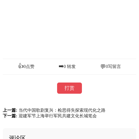
👍
➡️
💬
0
点赞
0
转发
0
写留言
打赏
上一篇:
当代中国歌剧复兴：检思得失探索现代化之路
下一篇:
迎建军节上海举行军民共建文化长城笔会
评论区