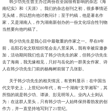
韩少功先生曾主办过两份在全国很有影响的杂志《海
南纪实》和《天涯》。我们的杂志创刊之初，很多事情还
无头绪，所以想向他讨教问计；至于约稿，他是著名作
家，又是湖南人，作为湖南新创办的一份文化综合性刊物
当然要向他约稿了。
韩少功先生是我心目中最敬重的作家之一。早在
8
年
前，岳阳石化文联组织笔会去八景采风，我有幸被应邀参
加，活动期间我们也去了韩少功先生的家，但韩少功先生
去了海南，我无缘相见，只好与岳化的一群美女作家、诗
人在韩少功先生门前的杨梅树前留了几张影。
关于韩少功先生的相关情况，有资料显示：在中国当
代文学史上，上世纪
80
年代，有一个湖南“文学湘军”，其
所指的就是韩少功、谭谈、彭见明等人。业内人士则认
为：在这群人里头，只有韩少功一人始终保持着勃发的创
作力，并一直坚持地写到了
21
世纪。