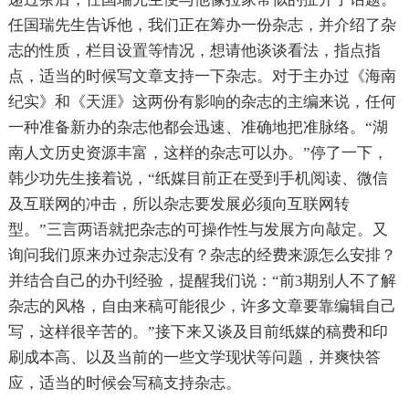
任国瑞先生告诉他，我们正在筹办一份杂志，并介绍了杂
志的性质，栏目设置等情况，想请他谈谈看法，指点指
点，适当的时候写文章支持一下杂志。对于主办过《海南
纪实》和《天涯》这两份有影响的杂志的主编来说，任何
一种准备新办的杂志他都会迅速、准确地把准脉络。“湖
南人文历史资源丰富，这样的杂志可以办。”停了一下，
韩少功先生接着说，“纸媒目前正在受到手机阅读、微信
及互联网的冲击，所以杂志要发展必须向互联网转
型。”三言两语就把杂志的可操作性与发展方向敲定。又
询问我们原来办过杂志没有？杂志的经费来源怎么安排？
并结合自己的办刊经验，提醒我们说：“前
3
期别人不了解
杂志的风格，自由来稿可能很少，许多文章要靠编辑自己
写，这样很辛苦的。”接下来又谈及目前纸媒的稿费和印
刷成本高、以及当前的一些文学现状等问题，并爽快答
应，适当的时候会写稿支持杂志。