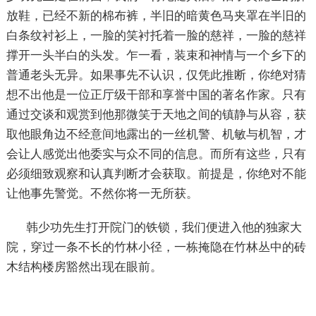
放鞋，已经不新的棉布裤，半旧的暗黄色马夹罩在半旧的
白条纹衬衫上，一脸的笑衬托着一脸的慈祥，一脸的慈祥
撑开一头半白的头发。乍一看，装束和神情与一个乡下的
普通老头无异。如果事先不认识，仅凭此推断，你绝对猜
想不出他是一位正厅级干部和享誉中国的著名作家。只有
通过交谈和观赏到他那微笑于天地之间的镇静与从容，获
取他眼角边不经意间地露出的一丝机警、机敏与机智，才
会让人感觉出他委实与众不同的信息。而所有这些，只有
必须细致观察和认真判断才会获取。前提是，你绝对不能
让他事先警觉。不然你将一无所获。
韩少功先生打开院门的铁锁，我们便进入他的独家大
院，穿过一条不长的竹林小径，一栋掩隐在竹林丛中的砖
木结构楼房豁然出现在眼前。