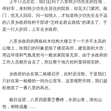
上午
11
点左右，我们赶到了八景韩少功先生的住地，
停好车，来到韩少功先生居住的院前，却见大门紧闭。敲
门，也无人回应。问一知情人，才知道韩少功先生去不远
的八景乡政府给村干部讲“怎样走群众路线”的课去了。于
是一行人折回，上车去乡政府。
八景乡政府的两栋砖木结构大楼立于一个并不太高的
山墩上，给我们的印象是除了楼层高些，建筑面积大些，
周边环境和气氛竟然与一般农家院落无异。由于乡政府的
工作人员都开会去了，所以整个地方此时显得很安静。
乡政府的会在第二栋楼召开，此时还没散。于是我们
只好在第一栋楼的一间办公室等。这里视野开阔，我们趁
机饱览了一番八景的风光。
极目远望，八景四面重峦叠嶂，水碧山青，湖光山
色，相映成趣……