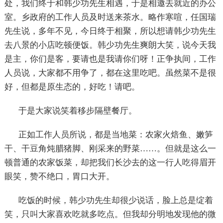
处，我们终于和韩少功先生相遇，于是相邀去就近的办公
室。乡政府的工作人员及时送来茶水。略作寒喧，任国瑞
先生说，多年不见，今日终于相聚，所以想请韩少功先生
去八景的小店吃顿便饭。韩少功先生爽朗大笑，说今天我
是主，你们是客，要请也是我请你们呀！正争执间，工作
人员说，大家都不用争了，都在这里吃吧。虽然菜不是很
好，但都是原生态的，好吃！请吧。
于是大家说笑着移步隔壁餐厅。
正如工作人员所说，都是当地菜：农家火焙鱼、嫩笋
干、干豆角炖腊猪脚、刚采来的野菜……。但就是这么一
顿普通的农家饭菜，却把我们长沙去的这一行人吃得眉开
眼笑，赞不绝口，胃口大开。
吃饭的时候，韩少功先生却很少说话，脸上总是绽着
笑，只叫大家喜欢吃就多吃点。但我却分明地发现他的微