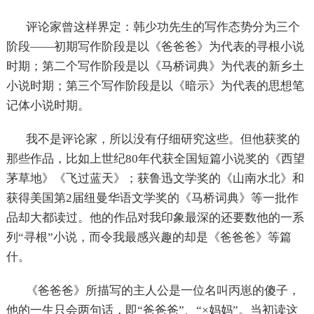
评论家曾这样界定：韩少功先生的写作态势分为三个
阶段——初期写作阶段是以《爸爸爸》为代表的寻根小说
时期；第二个写作阶段是以《马桥词典》为代表的新乡土
小说时期；第三个写作阶段是以《暗示》为代表的思想笔
记体小说时期。
我不是评论家，所以没有仔细研究这些。但他获奖的
那些作品，比如上世纪
80
年代获全国短篇小说奖的《西望
茅草地》《飞过蓝天》；获鲁迅文学奖的《山南水北》和
获得美国第
2
届纽曼华语文学奖的《马桥词典》等一批作
品却大都读过。他的作品对我印象最深的还要数他的一系
列“寻根”小说，而令我最感兴趣的却是《爸爸爸》等篇
什。
《爸爸爸》所描写的主人公是一位名叫丙崽的傻子，
他的一生只会两句话，即“爸爸爸”、“×妈妈”。当初读这