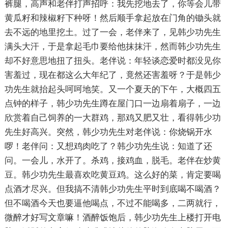
裤腿，高声和老伴打声招呼：我先挖地去了，你等会儿带
黄瓜籽和辣椒籽下种呀！然后顺手拿起放在门角的锄头就
去不远的地里挖土。过了一会，老伴来了，见韩少功先生
满头大汗，于是拿起毛巾要给他抹抹汗，然而韩少功先生
却不好意思地扭了扭头。老伴说：年轻谈恋爱时都没见你
害羞过，现在都这么大年纪了，竟然还害羞呀？于是韩少
功先生就抬起头呵呵地笑。又一个夏天的下午，大概四五
点钟的样子，韩少功先生蹲在屋门口一边扇着扇子，一边
欣赏着自己饲养的一大群鸡，那鸡又肥又壮，看得韩少功
先生好高兴。突然，韩少功先生对老伴说：你烧锅开水
啰！老伴问：又想鸡肉吃了？韩少功先生说：知道了还
问。一会儿，水开了。杀鸡，接鸡血，脱毛。老伴在炒黄
豆。韩少功先生最喜欢吃黄豆鸡。这么好的菜，肯定要喝
点酒才尽兴。但我搞不清韩少功先生平时到底喝不喝酒？
但不喝酒今天也要逼他喝点，不过不能喝多，二两就行，
微醉才好写文章嘛！酒醉饭饱后，韩少功先生上楼打开电