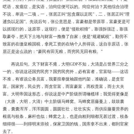
呓语，发癔症，是实语，治疴症便可以的。疴症何治？其他综合治理
不说，单说一二项，一，张居正叫“惩贪腐以足民”，二，张居正叫“理
逋负以足国”。先说后句，张公意思是，富豪都是带原罪，富豪更是可
以抓现行的，这原罪，这现行，便是“侵欺积猾”，靠强拆强迁，靠强
取豪夺，把天下土地与财富一撸撸了自家；便是“规避赋税”，勤劳不
致富的在缴皇粮国税，拿死工资的在纳个人所得说，这自非原话，张
居正是这么说的：“豪民有田无粮，而穷民无田有粮。”
再说后句。天下财富不瘪，大明
GDP
不知，大清是占世界三分之
一的，你说这还国穷民穷？国穷民穷外，必有富者，官富哒
——这话
不准，有谁说公务员富，我要揎拳拢袖跟他约架，准确说，是贪官
富。国家穷，民众穷，而贪官富，而富豪富，而权贵富，而士大夫
富。大明帝国这形态，你说这是中产阶级所谓橄榄球；我觉得更像是
（大唐，大明，大清）中土阶级马蜂窝。马蜂窝居藤蔓上，鼓鼓囊
囊，囊囊浑浑，浑浑圆圆，圆圆壮壮，壮壮实实，而供应藤蔓营养的
根底与枝条，麻杆也似；蜂窝之上，也是由粗到细都无甚过渡，枝条
细得很——到得明末崇祯，保家卫国的钱，国库拿不出来，都到官家
去了。