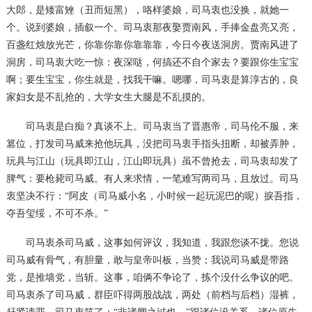
大郎，是矮富矬（丑而短黑），咯样婆娘，司马衷也没换，就她一
个。说到婆娘，插叙一个。司马衷那夜娶贾南风，手捧金盘亮又亮，
百盏红烛放光芒，你靠你靠你靠靠靠，今日今夜送洞房。贾南风进了
洞房，司马衷大吃一惊：夜深哒，何搞还不自个家去？要跟你生宝宝
啊；要生宝宝，你生就是，找我干嘛。嗯哪，司马衷是算淳古的，良
家妇女是不乱抢的，大学女生大腿是不乱摸的。
司马衷是白痴？真谈不上。司马衷当了晋惠帝，司马伦不服，来
篡位，打发司马威来抢他玩具，没把司马衷手指头扭断，却被弄肿，
玩具与江山（玩具即江山，江山即玩具）虽不曾抢去，司马衷却发了
脾气：要枪毙司马威。有人来求情，一笔难写两司马，且放过。司马
衷坚决不行：
“阿皮（司马威小名，小时候一起玩泥巴的呢）捩吾指，
夺吾玺绥，不可不杀。”
司马衷杀司马威，这事如何评议，我知道，我跟您谈不拢。您说
司马威有骨气，有胆量，敢与皇帝叫板，当赞；我说司马威是带路
党，是推墙党，当斩。这事，咱俩不争论了，拣个没什么争议的吧。
司马衷杀了司马威，群臣吓得两股战战，两处（前档与后档）湿裤，