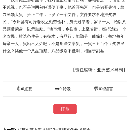
我对雍正多有腹诽，我对雍正却常有口颂，要颂者之一，便是他
不贱视，也不是说两句好话便了事，他首开先河，也是独开先河，给
农民颁大奖，雍正二年，下发了一个文件，文件要求各地推奖农
民，
“令州县有司择老农之勤劳俭朴，身无过举者，岁举一人，给以八
品顶带荣身，以示鼓励。”地市州，乡县市，上至省衙，都得选出一个
老农民，推选条件是：有技术，有品行，能勤劳，能简朴；每地每年
每举一人，奖励不太烂吧，不是那些文学奖，一奖三五百个；奖农民
什么？奖他一个八品顶戴。八品级别不低啊，相当于副县
【责任编辑：亚洲艺术导刊】
👍
➡️
💬
0
点赞
0
转发
0
写留言
打赏
上一篇:
迎建军节上海举行军民共建文化长城笔会