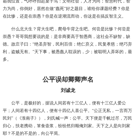
霸我位置，气呼呼拍起桌子骂：文明社会，人才为尚；智慧时代，智
力为尚，你倒好，居然在做
“蠢死”好之题目，谁给你课题经费？你是
在比惨，还是在崇愚？你是在逆潮流而动，你这是在搞反智主义。
什么北大生？背大生吧，爬母牛背之生吧。何尝是比惨？何尝是
崇愚？哥哥我想要说的是：是非商要高于智愚商，这社会不缺智，缺
德。故庄子曰：
“绝圣弃智，民利百倍；绝仁弃义，民复孝慈；绝巧弃
利，盗贼无有。”天下事，被愚蠢人耽误的，少；被聪明人弄坏的，最
多。
公平误却卿卿声名
刘诚龙
公平，是极好的，据说人间若有十三亿人，便有十三亿人爱公
平；人间若有十四亿人，便有十四亿人喜公平。
“公正无私，一言而万
民刘”（《淮南子》），刘氏喊一声：公平。天下便是千帆过尽，万民
归心，扶老携幼，箪食壶浆，纷纷然归顺俺刘家。天下之人是向刘家
耶？不是的不是的，向公平焉。