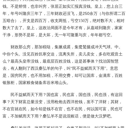
钱。不是矫情，也非叫穷，张居正如实汇报真没钱。皇上，您上台三
250
年，年号叫隆庆三年了，三年财政还没飞，是
余万（与你所谓二百
五暗合），开支是四百万，收支两抵，亏空
150万，绝对数不大，相对
数大了去了。皇上，这政治局面不是今年才有，从嘉靖到隆庆，家家
干净，形势不是坏，是大坏，无一年可隆重与庆，年年都亏空。
财政那么穷，那加税哒，集腋成裘，集鹭鸶腿成冲天气球。中。
中你个头。没见百姓饥寒交迫，流离失所，卖儿卖女，多在吃观音土
么？最高头皇帝没钱，最底层百姓没钱，这是甚事体？找治国智慧
去，有人翻到了西汉桑弘羊的句子，叫
“民不益赋而天下用”。意思
是，国穷民穷，也不用加税，不用交费，却可让国库，金满库，百姓
银胀柜，国家粮食储备库谷米堆山头。
民不益赋而天下用？国也富，民也富，国也强，民也强，有这回
事？天下财富总量没变，没用枪炮去西洋抢钱，发不了洋财；其财，
不在官就在民，如今却是钱不在官，也不在民，何以国可富，民也可
富，不加赋而天下用？桑弘羊不是说混账话，便是做大汉梦吧。