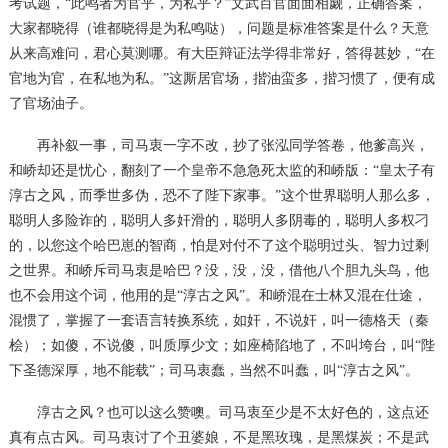
考试题，
“此鸣者为官乎，为私乎？”文武百官面面相觑，正确答案，
大家都晓得（谁都晓得是为私鸣哒），问题是标准答案是什么？天意
从来高难问，君心莫测哪。有大臣辩证法学得非常好，答得甚妙，“在
官地为官，在私地为私。”这厮居官场，揩油蛮多，揩习惯了，便有成
了官场油子。
再补叙一事，司马衷一字不改，抄了张泓同学答卷，他爹高兴，
和峤却还是忧心，翻刻了一个皇帝不急急死太监的和峤版：
“皇太子有
淳古之风，而季世多伪，恐不了陛下家事。”这个世界聪明人那么多，
聪明人多险诈的，聪明人多奸滑的，聪明人多阴毒的，聪明人多权刁
的，以您这个哈巴崽的智商，怕是对付不了这个聪明过头、智力过剩
之世界。和峤斥司马衷是哈巴？没，没，没，借他八个胆九头鸟，他
也不会用这个词，他用的是“淳古之风”。和峤混在士林又混在仕途，
混惯了，掌握了一套语言转换系统，如奸，不说奸，叫一德格天（秦
桧）；如傻，不说傻，叫质厚少文；如座椅陷地了，不叫垮台，叫“陛
下圣德深厚，地不能载”；司马衷蠢，当然不叫蠢，叫“淳古之风”。
淳古之风？也可以这么赞噢。司马衷至少是不太好色的，这点还
真有点古风。司马衷讨了个丑婆娘，不是黑玫瑰，是黑煤炭；不是武