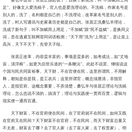
桑弘羊这话，张居正拣起说了，自换了新说法，叫
“不加赋而上用
足”。好像文人爱洗稿子，官人也是爱洗理论的。不洗稿，作家名号是
别人的，洗了，名利都是自己的；不洗理论，改革家名号是别人的，
洗了，时人写通讯与史家著历史都是自己的。张居正洗桑弘羊理论，
洗成了新句子，叫不加赋而上用足，“不加赋”跟“民不益赋”，是换同义
词，意在逃避互联网雷同词语检测；“天下用”洗为“上用足”，是让皇上
高兴，天下不天下，先管天子哒。
张居正改革，内容蛮丰富的，事项是蛮多的，如考成法，如
“丈地
亩，清浮粮”，如更为后世乐道的“一条鞭法”。此处不说罢。继续说这
个国与民共同富裕事。天下财，不在官便在民，这里所谓民，不用解
释，都知是你是我，是工农兵；这里所谓官，概念须厘清，非指官
人，是指官府。这概念重要，不弄清楚，桑弘羊与张居正理论与洗稿
理论，怎么也说不清的，搞清了，理论与实践便一贯而百贯，逻辑与
现实便一通而百通。
天下财富，不在官府便在民间，在了官府就不在民间，如何又既
在官府又在民间？天下财富不在官府，不在民间，而天下财富总量又
不太差，财富去了哪？去了官人家（去了富人家，去了权贵家）。明