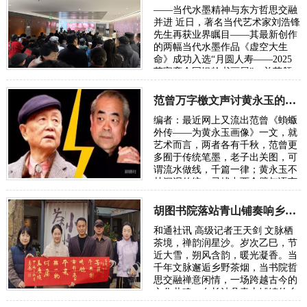
——当代水墨精神与东方哲思交融
并进 近日，著名当代艺术家刘浩锋
先生再获业界瞩目——其最新创作
的两幅当代水墨作品《虚空大生
命》成功入选“月圆人寿——2025
荣宝斋全国银龄书画展”，并获颁
参展证书。这也是继其此前入选外
交部《新中国国礼…
范曾万字檄文声讨黄永玉的“丑恶灵魂”
编者：最近网上又流出范曾《蝜蝂
外传——为黄永玉画像》一文，就
艺术而言，两者各有千秋，范曾更
多囿于传统笔墨，老子出关图，可
谓流水做线，千篇一律；黄永玉不
甘沉泥传统，寻找中西合璧与语言
的创新，可谓再开新路。从来传统
与现代的代…
胡图书院落站青山铺奏响乡土文化振兴新声
和通社讯 高级记者王天剑 文脉栖
茶境，禅韵润星沙。岁次乙巳，节
近大雪，朔风含韵，暖光凝香。当
千年文脉邂逅乡野茶烟，当书院哲
思交融禅意闲情，一场跨越古今的
文化共鸣，在长沙县青山铺镇的乡
野间悄然绽放。胡图书院文化站正