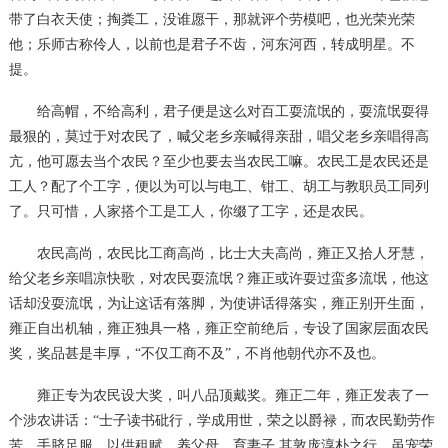
带了白衣天使；掏粪工，没谁愿干，那就评个劳模吧，也光荣光荣
他；乐师古称伶人，以前也是君子不齿，河东河西，转成明星。不
提。
给高帽，不给高利，君子便是这么对百工耍流氓的，耍流氓耍得
最狠的，莫过于对农民了，喊父老乡亲喊得亲甜，唱父老乡亲唱得高
亢，他可愿去当个农民？至少也要去当农民工嘛。农民工是农民还是
工人？配了个工字，便以为可以与电工、钳工、胡工与教职员工同列
了。只可惜，人家搭个工是工人，你缀了工字，还是农民。
农民高尚，农民比工商高尚，比士大夫高尚，雍正又拾人牙慧，
给父老乡亲唱凉快歌，对农民耍流氓？雍正或许耍过蛮多流氓，他这
话却没耍流氓，为让这话有落脚，为使讲话得落实，雍正别开生面，
雍正自出机轴，雍正独具一格，雍正空前绝后，专设了国家层面农民
奖，奖品甚是丰厚，
“不仅工商不及”，不肖他朝代亦不及也。
雍正专为农民设大奖，叫八品顶戴奖。雍正二年，雍正发表了一
个涉农讲话：
“士子读书砒行，学成用世，荣之以爵禄，而农民勤劳作
,
苦，手脐足服，以供租赋，养父母，育妻子
其敦庞淳朴之行，虽宠荣