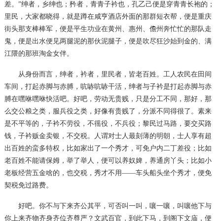
差。”绅者，乡绅也；矜者，青青子衿也，孔乙己便是穿青青长袍的；
里民，大家都晓得，就是蹲在咸亨酒店外面的那群短衣帮，便是重庆
街头那支棒棒军，便是平生功业在黄州、惠州、儋州奔忙忙的那队走
鬼，便是出水便见两腿泥的那伙泥腿子，便是吹尽狂沙始到金的、满
江隈的那班淘金女伴。
从身份而言，绅者，衿者，里民者，皆老百姓。工人农民在田间
车间，打起赤脚与赤膊，吭哧吭哧干活，绅者与子衿是打起赤脚与赤
膊在嘿咻嘿咻快活吧。好吧，劳动无贵贱，只是分工不同，那好，那
么交公粮之类，服兵役之类，好像有贵贱了，分派不同得很了。素来
是不平等的，子衿不劳役，不徭役，不兵役；黎民过马路，要交买路
钱，子衿贩金卖银，不交税。人谓对士人最刻薄的明朝，士人享有超
出百姓的蛮多特权，比如家出了一个秀才，可免户内二丁差役；比如
老百姓不能请保姆，举了举人，便可以养奴婢，养通房丫头；比如小
老板经营五金啥的，也交税，秀才不用
——车头船头坐个秀才，便免
契税免过路费。
好吧。你不与下来齐公其平，可否叫一叫，嚷一嚷，叫嚷他下与
你上来齐物齐身齐位齐尊严？文武百官，到此下马，到阁下文庙，便