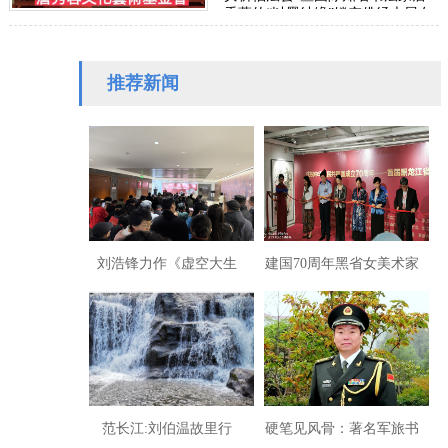
秀蓉的“以墨结缘”镂空佛经大展在
圆山争艷馆隆重展出，并于27日傍
晚圆满落幕。…
推荐新闻
刘浩锋力作《虚空大生
建国70周年黑省女美术家
命》入选2025荣宝斋全国
隆重献礼
书画展
范长江:刘伯温故里行
硬笔见风骨：著名军旅书