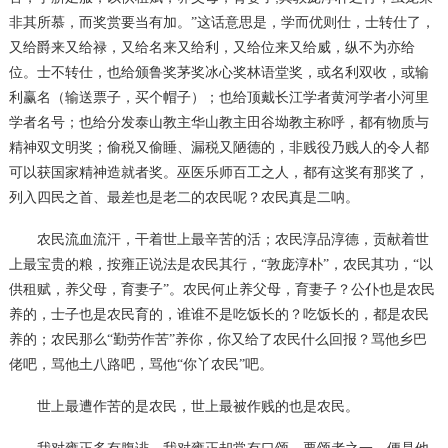
非其所慕，而奖赏要当有加。
”这话意思是，学而优则仕，士转仕了，
又给爵来又给禄，又给名来又给利，又给位来又给威，纵不为亦给
位。士不转仕，也给颁鲁奖茅奖冰心奖林语堂奖，或名利双收，或输
利赢名（输送票子，买个帽子）；也给顶戴长江学者黄河学者小河里
学者名号；也给分发泰山教主华山教主田谷坳教主称呼，都有物质与
精神双文明奖；偷税又偷睡、漏税又陋德的，非贱役乃贱人的令人都
可以获国家精神造就者奖。巫医乐师百工之人，都有这奖有那奖了，
列入四民之首、最差也是老二的农民呢？农民真是二呐。
农民流血流汗，干着世上最辛苦的活；农民淳品淳德，贡献着世
上最宝贵的粮，按雍正说法是农民其行，
“敦庞淳朴”，农民其功，“以
供租赋，养父母，育妻子”。农民何止养父母，育妻子？公仆也是农民
养的，士子也是农民育的，谁谁不是吃饭长的？吃饭长的，都是农民
养的；农民那么“勤劳作苦”养你，你又给了农民什么回报？骂他乡巴
佬吧，骂他土八路吧，骂他“你丫农民”吧。
世上最遭作苦的是农民，世上最被作贱的也是农民。