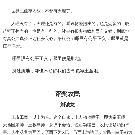
世界已但存人欲，不曾有天理了。
人理没有了，天理还是有的。看破乾隆把戏的，也是蛮多的；晓
得雍正担当的，也是有一些的。社会有很多精致利己主义者，到底也
哪里有公平正义，哪里就是
有真公共真公正之社会良心。培根说：
庄严圣地。
哪里没有公平正义，哪里便是脏地。
身处脏地，却也不妨碍我们去寻觅净土圣地。
评奖农民
刘诚龙
士农工商，以士为首。这个自然，士人动动嘴子，即为帝王师，
天地国亲师，重教尊师，总归不会错。说起动嘴巴，农民也是功勋卓
著。人生活着为两巴，形而下为
X
巴，形而上为嘴巴，农民一辈子都为