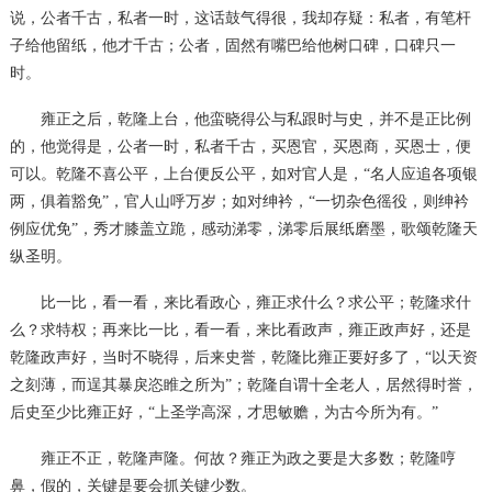
说，公者千古，私者一时，这话鼓气得很，我却存疑：私者，有笔杆
子给他留纸，他才千古；公者，固然有嘴巴给他树口碑，口碑只一
时。
雍正之后，乾隆上台，他蛮晓得公与私跟时与史，并不是正比例
的，他觉得是，公者一时，私者千古，买恩官，买恩商，买恩士，便
可以。乾隆不喜公平，上台便反公平，如对官人是，
“名人应追各项银
两，俱着豁免”，官人山呼万岁；如对绅衿，“一切杂色徭役，则绅衿
例应优免”，秀才膝盖立跪，感动涕零，涕零后展纸磨墨，歌颂乾隆天
纵圣明。
比一比，看一看，来比看政心，雍正求什么？求公平；乾隆求什
么？求特权；再来比一比，看一看，来比看政声，雍正政声好，还是
乾隆政声好，当时不晓得，后来史誉，乾隆比雍正要好多了，
“以天资
之刻薄，而逞其暴戾恣睢之所为”；乾隆自谓十全老人，居然得时誉，
后史至少比雍正好，“上圣学高深，才思敏赡，为古今所为有。”
雍正不正，乾隆声隆。何故？雍正为政之要是大多数；乾隆哼
鼻，假的，关键是要会抓关键少数。