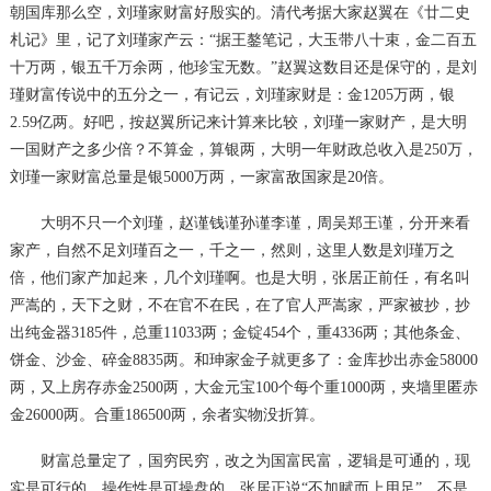
朝国库那么空，刘瑾家财富好殷实的。清代考据大家赵翼在《廿二史
札记》里，记了刘瑾家产云：
“据王鏊笔记，大玉带八十束，金二百五
十万两，银五千万余两，他珍宝无数。”赵翼这数目还是保守的，是刘
瑾财富传说中的五分之一，有记云，刘瑾家财是：金
1205
万两，银
2.59
亿两。好吧，按赵翼所记来计算来比较，刘瑾一家财产，是大明
一国财产之多少倍？不算金，算银两，大明一年财政总收入是
250
万，
刘瑾一家财富总量是银
5000
万两，一家富敌国家是
20
倍。
大明不只一个刘瑾，赵谨钱谨孙谨李谨，周吴郑王谨，分开来看
家产，自然不足刘瑾百之一，千之一，然则，这里人数是刘瑾万之
倍，他们家产加起来，几个刘瑾啊。也是大明，张居正前任，有名叫
严嵩的，天下之财，不在官不在民，在了官人严嵩家，严家被抄，抄
出纯金器
3185
件，总重
11033
两；金锭
454
个，重
4336
两；其他条金、
饼金、沙金、碎金
8835
两。和珅家金子就更多了：金库抄出赤金
58000
两，又上房存赤金
2500
两，大金元宝
100
个每个重
1000
两，夹墙里匿赤
金
26000
两。合重
186500
两，余者实物没折算。
财富总量定了，国穷民穷，改之为国富民富，逻辑是可通的，现
实是可行的，操作性是可操盘的。张居正说
“不加赋而上用足”，不是