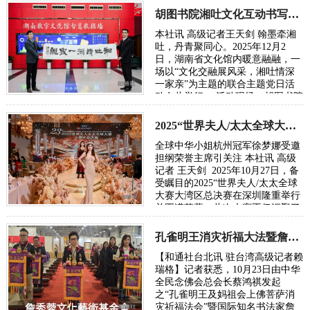
式入驻青…
胡图书院湘吐文化互动书写民族团结新章
本社讯 高级记者王天剑 翰墨牵湘
吐，丹青聚同心。2025年12月2
日，湖南省文化馆内暖意融融，一
场以“文化交融展风采，湘吐情深
一家亲”为主题的联合主题党日活
动在此举行。 活动现场，胡图书院
理事长胡勇飞先生亲笔题写的“湘
吐情深一家亲”…
2025“世界夫人/太太全球大赛大湾区总决赛在深圳落幕
全球中华小姐杭州冠军徐梦娜受邀
担纲荣誉主席引关注 本社讯 高级
记者 王天剑 2025年10月27日，备
受瞩目的2025“世界夫人/太太全球
大赛大湾区总决赛在深圳隆重举行
并圆满落幕。此次大赛不仅汇聚了
来自全国各地的优秀选手，展现中
华儿女…
孔雀明王消灾祈福大法暨詹秀蓉镂空佛经展台北隆重举行
【和通社台北讯 驻台湾高级记者赖
瑞格】记者获悉，10月23日由中华
全民念佛会总会长蔡鸿祺发起
之“孔雀明王及妈祖会上佛菩萨消
灾祈福法会”暨国际知名书法家詹