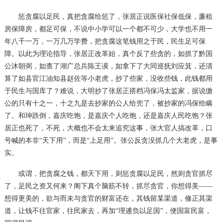
惩贪腐以足民，真把贪腐给惩了，张居正说医保社保低保，廉租
房保障房，都足可保，不说中小学可以一个都不可少，大学也不用一
年八千一万，一万几万学费，把贪腐这笔钱用之于民，民生足可保
障。以此为理论指导，张居正改革始，真个反了些贪的，如抓了黔国
公沐朝弼，如查了湖广总兵陈王谟，如拿下了大同巡抚刘应箕，还清
算了如县官江油知县赵佐等小老虎，抄了些家，没收些钱，此钱都用
于民生与国库了？难说，大明抄了张居正搭档冯保冯太监家，据说缴
公的只有十之一，十之九是去抄家的公人给兜了，被抄家的冯保给瞒
了。和珅跌倒，嘉庆吃饱，是嘉庆个人吃饱，还是嘉庆人民吃饱？张
居正也死了，不死，大概也不会太来追究这事，张大官人搞改革，口
号喊的本非
“天下用”，而是“上足用”。张公反贪没抓几个大老虎，是事
实。
或谓，把贪腐之钱，都天下用，则惩贪腐以足民，然则贪官抓尽
了，足民之资又何来？阁下真个脑筋不转，抓尽贪官，你想得美
——
想得更美的，欲与而未与贪官的财富还在，其钱留某渠道，修正其渠
道，让钱不往官家，往民家去，再加“理逋负以足国”，便国富民富，