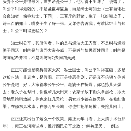
头弄不公平弄得最凶，世界若是公平了，他活得不出味了；说错了，
叫公平叫得最凶的，不是圣盗与盗圣，而是绅士与知士（士有自诩社
会良知者，简称知士，下同），三百斤的野猪，生了一张好嘴皮子，
诗三百的知士，嘴皮子生了好一张。兄弟你告诉我，有谁比绅士与知
士，叫公平叫得更猛的？
知士叫公平，其所叫者，叫的是与煤油大王齐资，不是叫与煤老
婆子同活；叫的是与康熙大帝齐威，不是叫与黎民百姓同苦；叫的是
与陈冠希齐福，不是叫与阿
Q
去同蹭吴妈。
正正可能也是晓得儒家大家，私士国士，叫公平叫得甚凶，多是
这般叫法，非真声，是假唱。正正是搞恶作剧，还是真不信狠？你叫
公平是吧，好，大家都来公平公平。老婆子在拣煤，你也拣几天煤
去；老头子在犁田，你也犁几天田来；农家子放下锄头拿起枪，冰天
雪地里站哨放岗，你也来扛几天枪；男女老少都在修天路，在修红旗
渠，在修东风水库，在修万里长城，你也扛把羊角揪，去挖几回土。
正正还真出台了这么一个政策。雍正元年（看，上大清手术台那
年），雍正在河南试点，推行四民公平之政：
“绅衿里民，一例当