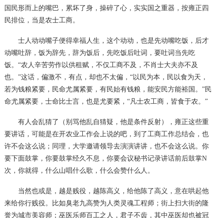
国民形而上的嘴巴，累坏了身，操碎了心，实实国之重器，按雍正四
民排位，当是农士工商。
士人动动嘴子便得幸福人生，这个动动，也是先动嘴吃饭，后才
动嘴吐辞，饭为辞先，辞为饭后，先吃饭后吐词，要吐词当先吃
饭。
“农人辛苦劳作以供租赋，不仅工商不及，不肖士大夫亦不及
也。”这话，偏激不，有点，却也不太偏，“以民为本，民以食为天，
若为钱粮紧要，民命尤属紧要，有民始有钱粮，能安民方能裕国。”民
命尤属紧要，士命比士言，也是尤要紧，“凡士农工商，皆食于农。”
有人会乱猜了（别骂他乱自猜疑，他是条件反射），雍正这些重
要讲话，可能是在开农业工作会上说的吧，到了工商工作总结会，也
许不会这么说；同理，大学邀请领导去演演讲讲，也不会这么说。你
要下面鼓掌，你要鼓掌经久不息，你要会议秘书记录讲话前后鼓掌
N
次，你就得，什么山唱什么歌，什么会赞什么人。
当然也或是，越是贱役，越陈高义，给他陈了高义，意在哄起他
来给你行贱役。比如臭老九高赞为人类灵魂工程师；街上扫大街的隆
誉为城市美容师；巫医乐师百工之人，君子不齿，其中巫医却也被冠