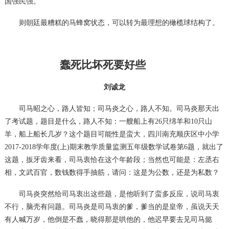
国强民强。
则朝廷最糟糕的马蜂窝状态，可以转为最理想的橄榄球结构了。
蠢死比坏死要好些
刘诚龙
司马昭之心，路人皆知；司马炎之心，路人不知。司马炎那天出
了考试题，题目是什么，路人不知：一艘船上有
26只绵羊和10只山
羊，船上船长几岁？这个题目可能性是蛮大，四川南充顺庆区中小学
2017-2018学年度(上)期末教学质量监测五年级数学试卷第6题，就出了
这题，扳牙齿来看，司马衷恰在这个年龄段；当然也可能是：左丞右
相，文武百官，数钱数得手抽筋，请问：这是为公数，还是为私数？
司马炎突然给司马衷出这些题，是他听到了蛮多反应，说司马衷
不行，脑壳有问题。司马炎是司马衷的爹，爹当的是皇帝，虽说天天
有人喊万岁，他倒是不蠢，晓得那是哄他的，他迟早要去见司马懿