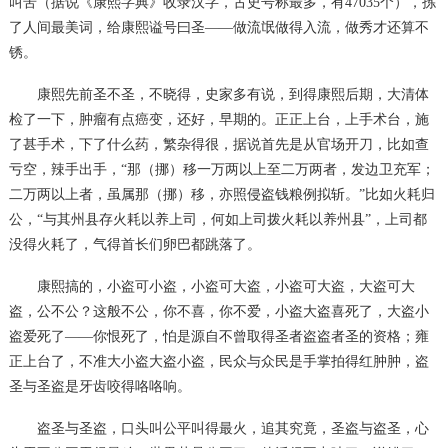
叫苦（据说《康熙字典》收录汉字，古史号称最多，有
47035
个），拣
了人间最美词，给康熙谥号曰圣
——做流氓做得入流，做秀才还算不
锈。
康熙先前圣不圣，不晓得，史家多有说，到得康熙后期，大清体
检了一下，肿瘤有点癌变，还好，早期的。正正上台，上手术台，施
了甚手术，下了什么药，繁杂得很，据说首先是从官场开刀，比如查
亏空，辣手出手，
“那（挪）移一万两以上至二万两者，发边卫充军；
二万两以上者，虽属那（挪）移，亦照侵盗钱粮例拟斩。”比如火耗归
公，“与其州县存火耗以养上司，何如上司拨火耗以养州县”，上司都
没得火耗了，气得首长们卵巴都跳落了。
康熙搞的，小盗可小盗，小盗可大盗，小盗可大盗，大盗可大
盗，公不公？这般不公，你不喜，你不爱，小盗大盗喜死了，大盗小
盗爱死了
——你恨死了，怕是源自不曾取得圣者盗盗者圣的资格；雍
正上台了，不准大小盗大盗小盗，民众与众民是手掌拍得红肿肿，盗
圣与圣盗是牙齿咬得咯咯响。
盗圣与圣盗，口头叫公平叫得最火，追其究竟，圣盗与盗圣，心