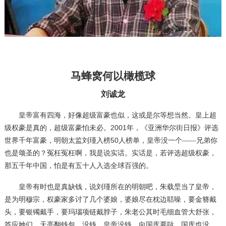
马蜂窝何以橄榄球
刘诚龙
皇帝富有四海，好像超级富豪也似，这或是尔等想当然。皇上超
2001
级权豪是真的，超级富豪怕未必。
年，《亚洲华尔街日报》评选
50
世界千年富豪，明朝太监刘瑾入榜
人榜单，皇帝没一个
——兄弟你
也是颂圣的？冤枉冤枉啊，我是说实话。实话是，若评选超级权豪，
那五千年中国，怕是有五十人入选全球百强的。
皇帝有时也是真缺钱，说刘瑾所在的明朝吧，朱载垕当了皇帝，
是为明穆宗，权豪家多讨了几个婆娘，婆娘尽在枕边聒噪，要金簪戴
头，要银镯戴手，要玛瑙项链戴脖子，朱老公其时毛细血管大舒张，
答应她们，天亮翻钱包，没钱。皇帝没钱，向国库要哒，国库也没