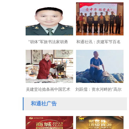
法家刘一虎
“胡体”军旅书法家胡勇
和通社讯：庆建军节百名
飞：法度驾驭历史创新时
将军书画沪上展出
代
吴建堂论捻条画中国艺术
刘跃儒：资水河畔的”高尔
基”——廖静仁
和通社广告