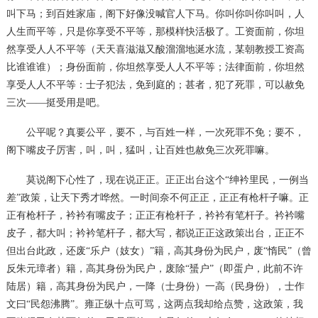
叫下马；到百姓家庙，阁下好像没喊官人下马。你叫你叫你叫叫，人
人生而平等，只是你享受不平等，那模样快活极了。工资面前，你坦
然享受人人不平等（天天喜滋滋又酸溜溜地涎水流，某朝教授工资高
比谁谁谁）；身份面前，你坦然享受人人不平等；法律面前，你坦然
享受人人不平等：士子犯法，免到庭的；甚者，犯了死罪，可以赦免
三次
——挺受用是吧。
公平呢？真要公平，要不，与百姓一样，一次死罪不免；要不，
阁下嘴皮子厉害，叫，叫，猛叫，让百姓也赦免三次死罪嘛。
莫说阁下心性了，现在说正正。正正出台这个
“绅衿里民，一例当
差”政策，让天下秀才哗然。一时间奈不何正正，正正有枪杆子嘛。正
正有枪杆子，衿衿有嘴皮子；正正有枪杆子，衿衿有笔杆子。衿衿嘴
皮子，都大叫；衿衿笔杆子，都大写，都说正正这政策出台，正正不
但出台此政，还废“乐户（妓女）”籍，高其身份为民户，废“惰民”（曾
反朱元璋者）籍，高其身份为民户，废除“蜑户”（即蛋户，此前不许
陆居）籍，高其身份为民户，一降（士身份）一高（民身份），士作
文曰“民怨沸腾”。雍正纵十点可骂，这两点我却给点赞，这政策，我