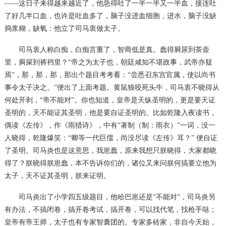
——这日子来得越来越近了，他急得吐了一半一半又一半血，接连吐
了好几半口血，也许是吐血多了，脑子没进血细胞，进水，脑子没缺
捣浆糊，缺氧：他立了司马衷做太子。
司马衷人称白痴，白痴言重了，智商低是真。蠢得屙尿到茶壶
里，屙屎到裤裆里？
“帝之为太子也，朝廷咸知不堪政事，武帝亦疑
焉”，那，那，那，那出个题目考考看：“尝悉召东宫官属，使以尚书
事令太子决之。”便出了上面考题。黄鼠狼咬死头牛，司马衷不晓得从
何处开剥，“帝不能对”。你也知道，皇帝是天纵圣明的，更是要天证
圣明的，天不能证其圣明，他是要自证圣明的。比如乾隆入夜读书，
偶读《左传》，作《雨猎诗》，中有“著制（制：雨衣）”一词，没一
人晓得，乾隆爆笑：“卿等一代巨儒，尚没尽读《左传》耳？” 便自证
了圣明。司马炎也是这意思，我崽蠢，原来我想只朕晓得，大家都晓
得了？朕晓得朕崽蠢，本不告诉你们的，诸位又来问朕何搞要立他为
太子，天不证其圣明，朕来证明。
司马炎出了小学四五级题目，他哈巴崽还是
“不能对”，司马炎另
有办法，不搞闭卷，搞开卷考试，搞开卷，可以找代笔，找枪手哒；
皇帝有帝王师，太子也有专家智囊团的。专家多砖家，非自今天始，