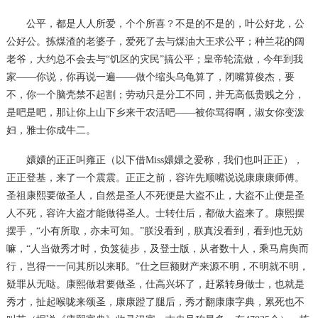
公平，都是人人所爱，个个所喜？不是的不是的，叶公好龙，公
公好公。拣煤渣的老婆子，爱死了去与煤油大王求公平；种兰花的阔
老爷，大约总不会去与
“饥区的灾民”搞公平；皇帝轮流做，今年到我
家——你说，你再说一遍——做个缩头乌龟算了，闭嘴算俊杰，要
不，你一个脑壳禁不起割；劳动只是分工不同，并无高低贵贱之分，
是吧是吧，那让你上山下乡来干农活吧——被你骂得啊，淑女你变泼
妇，雅士你成牛二。
嬛嬛的正正叫雍正（以下借
Miss
嬛嬛之爱称，我们也叫正正），
正正登基，来了一个震震。正正之前，容许先顺嘴说说康康康师傅。
圣祖康熙要做圣人，自然是圣人不死便是大盗不止，大盗不止便是圣
人不死，容许大盗才能做得圣人。士转仕后，都做大盗来了。康熙摆
摆手，
“小有所取，亦未可知。”朕没看到，朕真没看到，看到也无妨
嘛，“人当做秀才时，负笈徒步，及登士版，从者数十人，乘马肩舆而
行，岂得一一问其所以来耶。”仕之巨额财产来源不明，不明就不明，
疑罪从无哒。康熙做君要做圣，仕高兴坏了，赶紧转身做士，也就是
秀才，扯起喉咙来颂圣，康康蹬了腿后，秀才翻康康字典，累死也不