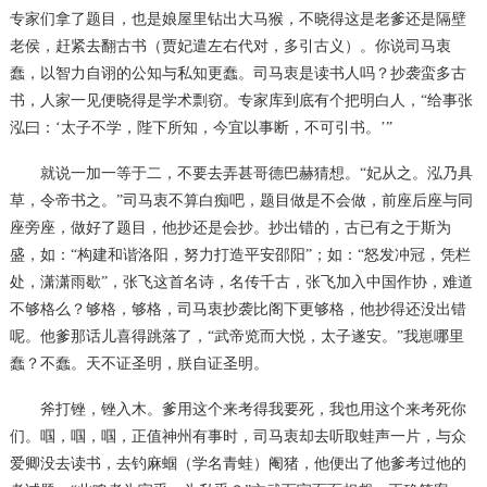
专家们拿了题目，也是娘屋里钻出大马猴，不晓得这是老爹还是隔壁
老侯，赶紧去翻古书（贾妃遣左右代对，多引古义）。你说司马衷
蠢，以智力自诩的公知与私知更蠢。司马衷是读书人吗？抄袭蛮多古
书，人家一见便晓得是学术剽窃。专家库到底有个把明白人，“给事张
泓曰：‘太子不学，陛下所知，今宜以事断，不可引书。’”
就说一加一等于二，不要去弄甚哥德巴赫猜想。
“妃从之。泓乃具
草，令帝书之。”司马衷不算白痴吧，题目做是不会做，前座后座与同
座旁座，做好了题目，他抄还是会抄。抄出错的，古已有之于斯为
盛，如：“构建和谐洛阳，努力打造平安邵阳”；如：“怒发冲冠，凭栏
处，潇潇雨歇”，张飞这首名诗，名传千古，张飞加入中国作协，难道
不够格么？够格，够格，司马衷抄袭比阁下更够格，他抄得还没出错
呢。他爹那话儿喜得跳落了，“武帝览而大悦，太子遂安。”我崽哪里
蠢？不蠢。天不证圣明，朕自证圣明。
斧打锉，锉入木。爹用这个来考得我要死，我也用这个来考死你
们。啯，啯，啯，正值神州有事时，司马衷却去听取蛙声一片，与众
爱卿没去读书，去钓麻蝈（学名青蛙）阉猪，他便出了他爹考过他的