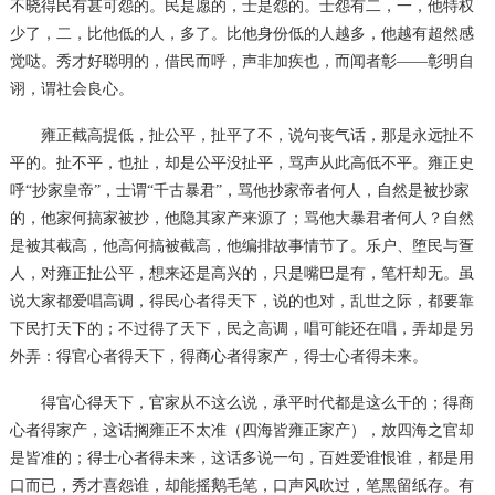
不晓得民有甚可怨的。民是愿的，士是怨的。士怨有二，一，他特权
少了，二，比他低的人，多了。比他身份低的人越多，他越有超然感
觉哒。秀才好聪明的，借民而呼，声非加疾也，而闻者彰——彰明自
诩，谓社会良心。
雍正截高提低，扯公平，扯平了不，说句丧气话，那是永远扯不
平的。扯不平，也扯，却是公平没扯平，骂声从此高低不平。雍正史
呼
“抄家皇帝”，士谓“千古暴君”，骂他抄家帝者何人，自然是被抄家
的，他家何搞家被抄，他隐其家产来源了；骂他大暴君者何人？自然
是被其截高，他高何搞被截高，他编排故事情节了。乐户、堕民与疍
人，对雍正扯公平，想来还是高兴的，只是嘴巴是有，笔杆却无。虽
说大家都爱唱高调，得民心者得天下，说的也对，乱世之际，都要靠
下民打天下的；不过得了天下，民之高调，唱可能还在唱，弄却是另
外弄：得官心者得天下，得商心者得家产，得士心者得未来。
得官心得天下，官家从不这么说，承平时代都是这么干的；得商
心者得家产，这话搁雍正不太准（四海皆雍正家产），放四海之官却
是皆准的；得士心者得未来，这话多说一句，百姓爱谁恨谁，都是用
口而已，秀才喜怨谁，却能摇鹅毛笔，口声风吹过，笔黑留纸存。有