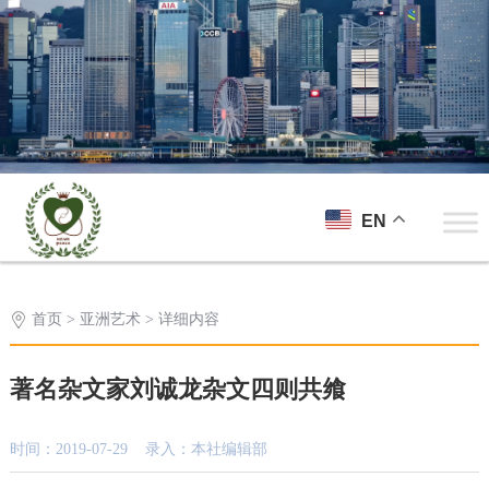
EN
首页
>
亚洲艺术
> 详细内容
著名杂文家刘诚龙杂文四则共飨
时间：2019-07-29 录入：本社编辑部