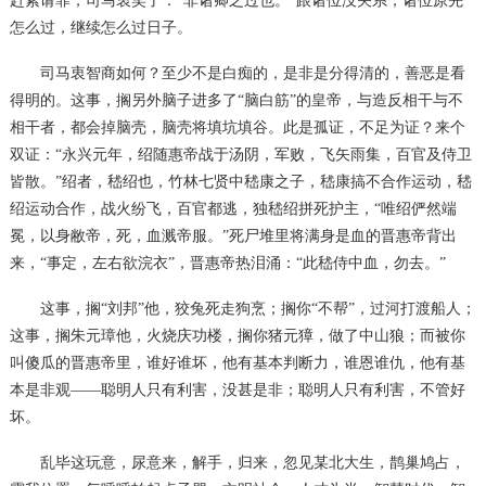
赶紧请罪，司马衷笑了：
“非诸卿之过也。”跟诸位没关系，诸位原先
怎么过，继续怎么过日子。
司马衷智商如何？至少不是白痴的，是非是分得清的，善恶是看
得明的。这事，搁另外脑子进多了
“脑白筋”的皇帝，与造反相干与不
相干者，都会掉脑壳，脑壳将填坑填谷。此是孤证，不足为证？来个
双证：“永兴元年，绍随惠帝战于汤阴，军败，飞矢雨集，百官及侍卫
皆散。”绍者，嵇绍也，竹林七贤中嵇康之子，嵇康搞不合作运动，嵇
绍运动合作，战火纷飞，百官都逃，独嵇绍拼死护主，“唯绍俨然端
冕，以身敝帝，死，血溅帝服。”死尸堆里将满身是血的晋惠帝背出
来，“事定，左右欲浣衣”，晋惠帝热泪涌：“此嵇侍中血，勿去。”
这事，搁
“刘邦”他，狡兔死走狗烹；搁你“不帮”，过河打渡船人；
这事，搁朱元璋他，火烧庆功楼，搁你猪元獐，做了中山狼；而被你
叫傻瓜的晋惠帝里，谁好谁坏，他有基本判断力，谁恩谁仇，他有基
本是非观——聪明人只有利害，没甚是非；聪明人只有利害，不管好
坏。
乱毕这玩意，尿意来，解手，归来，忽见某北大生，鹊巢鸠占，