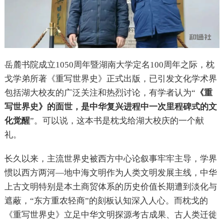
岳麓书院成立1050周年暨湖南大学定名100周年之际，枕
戈学弟所著《重写世界史》正式出版，已引发文化学术界
包括湖大校友的广泛关注和热烈讨论，有学者认为“
《重
写世界史》的面世，是中华复兴进程中一次里程碑式的文
化觉醒
”。可以说，这本书是枕戈给湖大校庆的一个献
礼。
长久以来，主流世界史被西方中心论叙事牢牢主导，学界
惯以西方两河—地中海文明作为人类文明发展主线，中华
上古文明特别是本土商贸体系的历史价值长期遭到淡化与
遮蔽，“东方重农轻商”的刻板认知深入人心。而枕戈的
《重写世界史》立足中华文明探源考古成果、古人类迁徙