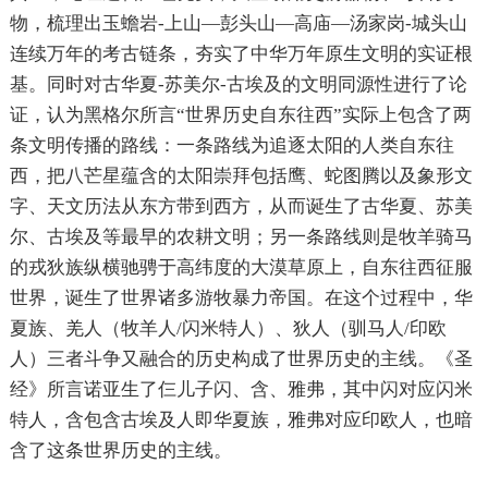
物，梳理出玉蟾岩-上山—彭头山—高庙—汤家岗-城头山
连续万年的考古链条，夯实了中华万年原生文明的实证根
基。同时对古华夏-苏美尔-古埃及的文明同源性进行了论
证，认为黑格尔所言“世界历史自东往西”实际上包含了两
条文明传播的路线：一条路线为追逐太阳的人类自东往
西，把八芒星蕴含的太阳崇拜包括鹰、蛇图腾以及象形文
字、天文历法从东方带到西方，从而诞生了古华夏、
苏美
尔
、古埃及等最早的农耕文明；另一条路线则是牧羊骑马
的戎狄族纵横驰骋于高纬度的大漠草原上，自东往西征服
世界，诞生了世界诸多游牧暴力帝国。在这个过程中，华
夏族、羌人（牧羊人/闪米特人）、狄人（驯马人/印欧
人）三者斗争又融合的历史构成了世界历史的主线。《圣
经》所言诺亚生了仨儿子闪、含、雅弗，其中闪对应闪米
特人，含包含古埃及人即华夏族，雅弗对应印欧人，也暗
含了这条世界历史的主线。