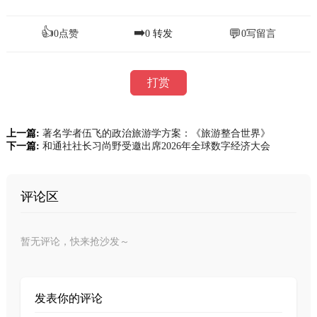
👍
➡️
💬
0
点赞
0
转发
0
写留言
打赏
上一篇:
著名学者伍飞的政治旅游学方案：《旅游整合世界》
下一篇:
和通社社长习尚野受邀出席2026年全球数字经济大会
评论区
暂无评论，快来抢沙发～
发表你的评论