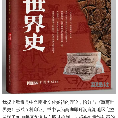
我提出舜帝是中华商业文化始祖的理论，恰好与《重写世
界史》形成互补印证。书中认为两湖即环洞庭湖地区完整
呈现了8000年来华夏从白陶礼器到玉礼器再到青铜礼器的