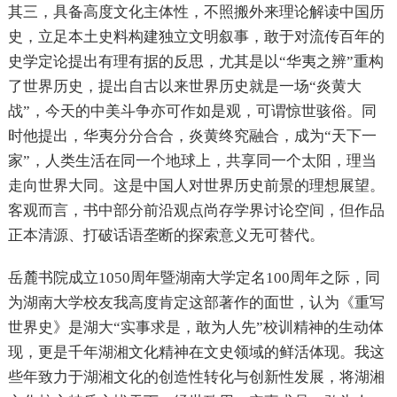
其三，具备高度文化主体性，不照搬外来理论解读中国历
史，立足本土史料构建独立文明叙事，敢于对流传百年的
史学定论提出有理有据的反思，尤其是以“华夷之辨”重构
了世界历史，提出自古以来世界历史就是一场“炎黄大
战”，今天的中美斗争亦可作如是观，可谓惊世骇俗。同
时他提出，华夷分分合合，炎黄终究融合，成为“天下一
家”，人类生活在同一个地球上，共享同一个太阳，理当
走向世界大同。这是中国人对世界历史前景的理想展望。
客观而言，书中部分前沿观点尚存学界讨论空间，但作品
正本清源、打破话语垄断的探索意义无可替代。
岳麓书院成立1050周年暨湖南大学定名100周年之际，同
为湖南大学校友我高度肯定这部著作的面世，认为《重写
世界史》是湖大“实事求是，敢为人先”校训精神的生动体
现，更是千年湖湘文化精神在文史领域的鲜活体现。我这
些年致力于湖湘文化的创造性转化与创新性发展，将湖湘