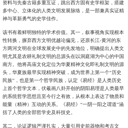
资料与先秦古籍多重互证，跳出西方固有史学框架，搭建
多中心、立体化的人类文明发展脉络，是一部兼具实证精
神与革新勇气的史学佳作。
该书有着鲜明独特的学术价值。其一，叙事视角实现根本
性转换，摒弃西方文明优越论偏见，还原长江-黄河的东
方两河文明在全球发展史中的先发地位，明确提出人类文
明尤其是农耕礼制文明的总源头在以洞庭湖为中心的中国
南方。他将
高庙文化
定位为华夏精神文化即礼制文明的源
头，华夏族最早实现精神突破，成为世界上第一个“历史
民族”，也是第一个哲学民族，认定
《易经》
是人类历史
上首个哲学文本，伏羲画八卦开创的阴阳易理是人类最早
的系统哲学思想且至今行之有效，从根本上表达了物质和
能量（精神）互动的关系。《易经》“一阴一阳之谓道”涵
括了人类的全部哲学史及科技史。
其二，论证逻辑严谨扎实，大量引用史前器物和考古文