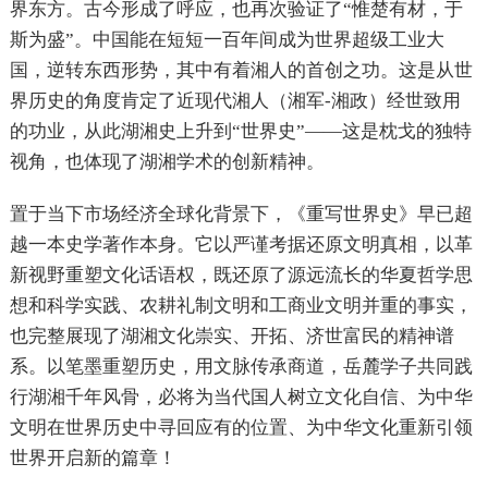
界东方。古今形成了呼应，也再次验证了“惟楚有材，于
斯为盛”。中国能在短短一百年间成为世界超级工业大
国，逆转东西形势，其中有着湘人的首创之功。这是从世
界历史的角度肯定了近现代湘人（湘军-湘政）经世致用
的功业，从此湖湘史上升到“世界史”——这是枕戈的独特
视角，也体现了湖湘学术的创新精神。
置于当下市场经济全球化背景下，《重写世界史》早已超
越一本史学著作本身。它以严谨考据还原文明真相，以革
新视野重塑文化话语权，既还原了源远流长的华夏哲学思
想和科学实践、农耕礼制文明和工商业文明并重的事实，
也完整展现了湖湘文化崇实、开拓、济世富民的精神谱
系。以笔墨重塑历史，用文脉传承商道，岳麓学子共同践
行湖湘千年风骨，必将为当代国人树立文化自信、为中华
文明在世界历史中寻回应有的位置、为中华文化重新引领
世界开启新的篇章！