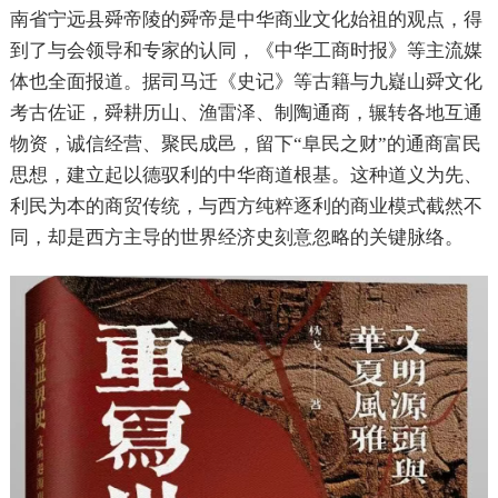
南省宁远县舜帝陵的舜帝是中华商业文化始祖的观点，得
到了与会领导和专家的认同，《中华工商时报》等主流媒
体也全面报道。据司马迁
《史记》
等古籍与九嶷山舜文化
考古佐证，舜耕历山、渔雷泽、制陶通商，辗转各地互通
物资，诚信经营、聚民成邑，留下“阜民之财”的通商富民
思想，建立起以德驭利的中华商道根基。这种道义为先、
利民为本的商贸传统，与西方纯粹逐利的商业模式截然不
同，却是西方主导的世界经济史刻意忽略的关键脉络。