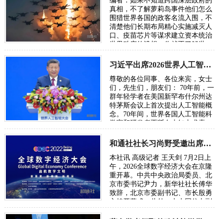
编者：如果不知道跨国深层政府的
真相，不了解萝莉岛事件他们怎么
围猎世界各国的政客名流入围，不
清楚他们长期布局精心实施减灭人
口、疫苗芯片等谋求建立资本统治
世界秩序的设想，你就不了解世
界，也无从了解俄乌战争。所谓五
眼联盟国家…
习近平出席2026世界人工智能大会呼吁携手构建公正合理的全球人工智能治理体系
尊敬的各位同事、各位来宾，女士
们，先生们，朋友们： 70年前，一
群年轻学者在美国新罕布什尔州达
特茅斯会议上首次提出人工智能概
念。70年间，世界各国人工智能科
学家和研发者不断在未知中求索、
在曲折中前行、在坚守中突破。70
年后，…
和通社社长习尚野受邀出席2026年全球数字经济大会
本社讯 高级记者 王天剑 7月2日上
午，2026全球数字经济大会在京隆
重开幕。中共中央政治局委员、北
京市委书记尹力，新华社社长傅华
致辞，北京市委副书记、市长殷勇
主持开幕式。此外，中央网信办副
主任、国家网信办副主任王京涛，