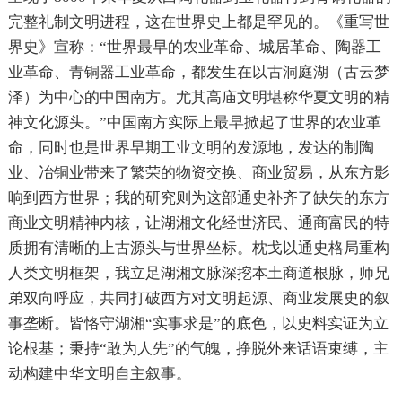
完整礼制文明进程，这在世界史上都是罕见的。《重写世
界史》宣称：“世界最早的农业革命、城居革命、陶器工
业革命、青铜器工业革命，都发生在以古洞庭湖（古云梦
泽）为中心的中国南方。尤其高庙文明堪称华夏文明的精
神文化源头。”中国南方实际上最早掀起了世界的农业革
命，同时也是世界早期工业文明的发源地，发达的制陶
业、冶铜业带来了繁荣的物资交换、商业贸易，从东方影
响到西方世界；我的研究则为这部通史补齐了缺失的东方
商业文明精神内核，让湖湘文化经世济民、通商富民的特
质拥有清晰的上古源头与世界坐标。枕戈以通史格局重构
人类文明框架，我立足湖湘文脉深挖本土商道根脉，师兄
弟双向呼应，共同打破西方对文明起源、商业发展史的叙
事垄断。皆恪守湖湘“实事求是”的底色，以史料实证为立
论根基；秉持“敢为人先”的气魄，挣脱外来话语束缚，主
动构建中华文明自主叙事。