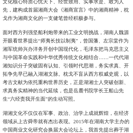
文化核心特质心忧天下、经世致用、实事求是、敢为人
先，建构成首届湘商大会《湘商宣言》中的湘商精神，枕
戈作为湘商文化的一支健笔曾经积极参与。
面对西方列强坚船利炮带来的工业文明挑战，湖南人魏源
开眼看世界提出“师夷长技以制夷”，曾国藩、左宗棠作为
湘军统帅兴办洋务开创中国现代化，毛泽东把马克思主义
与中国革命实践和中华优秀传统文化相结合……一代代湖
湘知识分子突破固有认知、引领时代思潮，务实求真、开
拓争先早已融入湖湘文脉。枕戈不盲从西方权威史观，以
考古文献为依托重构世界历史，正是湖湘士人突破创新、
求真务实精神的当代延续，也是岳麓书院学长王船山先
生“六经责我开生面”的生动写照。
湖湘文化不仅仅在军事、政治、治学上成就辉煌，在经济
领域从上古舜帝就有杰出表现。2015年在湖南大学主办的
中国商业文化研究会换届大会论坛上，我首先提出葬于湖