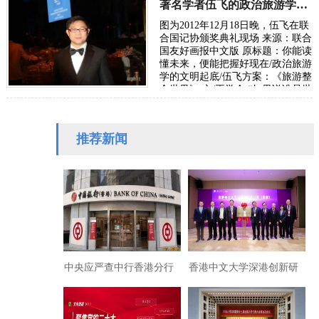
国家发…
著名学者伍飞的政治旅游学方案：《旅游整合世界》
图为2012年12月18日晚，伍飞在联
合国记协颁奖典礼现场 来源：联合
国友好画报中文版 原标题：你能读
懂未来，便能把握好现在/政治旅游
学的文明起底/伍飞方案：《旅游整
合世界》 文/王学会 “如果说谁是世
界政治旅游学的奠基人，或许非华
人…
推荐新闻
中央应严查中行香港分行
香港中文大学深港创新研
长期扣押保证金吞吃投资
究院（福田）落户河套！