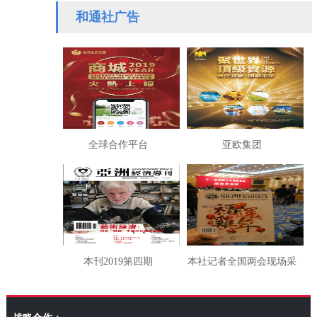
书记易炼红：奋力谱写中
加快打造香港、上海国际
和通社广告
国式现代化浙江篇章
金融中心城市的建议
全球合作平台
亚欧集团
本刊2019第四期
本社记者全国两会现场采
访湖南代表团