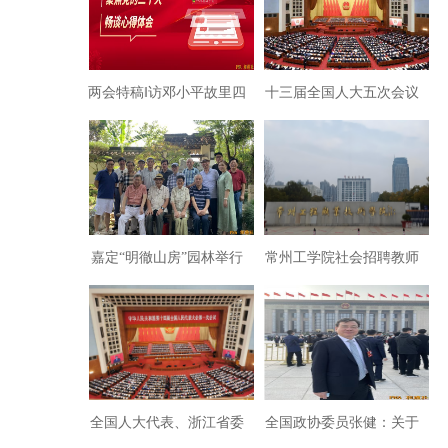
人利息款的腐败
两会特稿‖访邓小平故里四
十三届全国人大五次会议
川省广安市委常委政法委
在京闭幕
书记陈泽斌
嘉定“明徹山房”园林举行
常州工学院社会招聘教师
新著座谈会
变成“内部消化”有何猫
腻？
全国人大代表、浙江省委
全国政协委员张健：关于