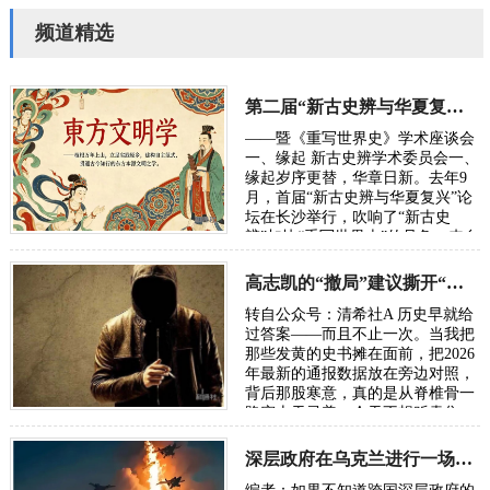
频道精选
第二届“新古史辨与华夏复兴”学术研讨会定于10月长沙举行
——暨《重写世界史》学术座谈会
一、缘起 新古史辨学术委员会一、
缘起岁序更替，华章日新。去年9
月，首届“新古史辨与华夏复兴”论
坛在长沙举行，吹响了“新古史
辨”加快“重写世界史”的号角。来自
五湖四海的朋友，汇聚各方智慧，
在反思百年“…
高志凯的“撤局”建议撕开“以夷灭华”的百年剧本
转自公众号：清希社A 历史早就给
过答案——而且不止一次。当我把
那些发黄的史书摊在面前，把2026
年最新的通报数据放在旁边对照，
背后那股寒意，真的是从脊椎骨一
路窜上天灵盖。今天不想贩卖焦
虑，我只想把账本翻开，一笔一笔
算清楚。因为…
深层政府在乌克兰进行一场“地狱级大实验”，骗了全世界