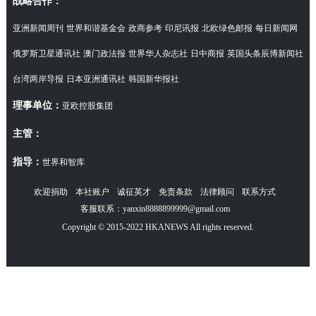
战略合作：
亚洲新闻周刊
世界和谐基金会
政商参考
印尼讯报
北欧绿色邮报
每日新闻网
俄罗斯卫星通讯社
澳门政法报
世界华人杂志社
日中商报
英国头条辰博新闻社
台湾两岸导报
日本亚洲通讯社
韩国新华报社
理事单位：
亚欧控股集团
主管：
指导：
世界和智库
欢迎捐助
本社账户
诚征英才
免责条款
法律顾问
联系方式
客服联系：yanxin8888899999@gmail.com
Copyright © 2015-2022 HKANEWS All rights reserved.