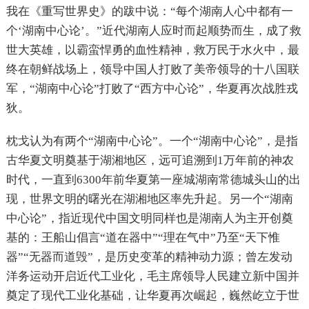
我在《重写世界史》的跋中说：“每个湖南人心中都有一
个‘湖南中心论’。”近代湖南人应时而起顺势而生，成了救
世大英雄，以霸蛮悍勇的血性精神，救万民于水火中，最
终在朝鲜战场上，领导中国人打败了美帝领导的十八国联
军，“湖南中心论”打败了“西方中心论”，华夏再次战胜戎
狄。
枕戈认为有两个“湖南中心论”。一个“湖南中心论”，是指
古华夏文明奠基于湖湘地区，远可追溯到1万年前的神农
时代，一直到6300年前华夏第一座城湖南常德城头山的出
现，世界文明的曙光在湖湘地区率先升起。另一个“湖南
中心论”，指近现代中国文明同样也是湖南人为主开创奠
基的：王船山倡言“道在器中”“理在气中”乃至“天下惟
器”“无器而道毁”，是历史变革的精神动力源；曾左发动
洋务运动开启近代工业化，毛主席领导人民建立新中国并
奠定了现代工业化基础，让华夏再次崛起，巍然屹立于世