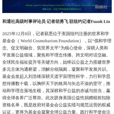
和通社高级时事评论员
记者
胡勇飞
驻纽约记者Fuank Liu
2025年12月8日，记者获悉位于美国纽约注册的世界和学
基金会（ World Cosmoharism Foundation），以“倡和学理
念、促文明融合、筑世界太平”为核心使命，深耕人类和
平发展公益领域，聚焦和平理念传播、跨文明对话交融、
全球民生福祉提升等关键方向，始终以公益之力搭建世界
多元主体沟通桥梁，消解分歧隔阂，凝聚和平发展共识。
基金会发起人刘浩锋深耕天道宇宙理性科学，力行和学思
想传播数十载，以胸怀天下的格局与矢志不渝的坚守，推
动和学理念落地生根，其深耕和平公益的赤诚与担当，赢
得全球各界广泛尊崇。此次跻身美国公益性捐赠税前扣除
资格名单，既是政府对基金会公益实绩与规范运营的权威
认证，更将为基金会凝聚全球公益力量、践行和平使命注