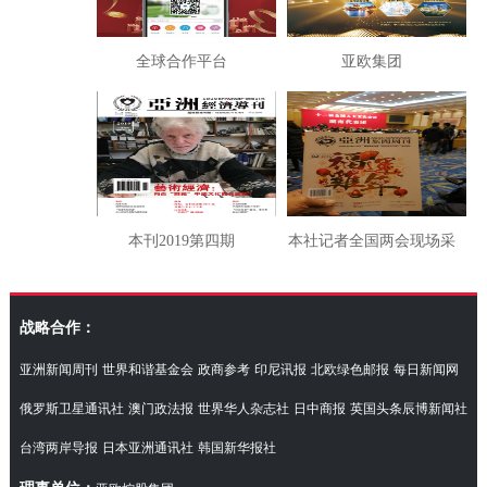
全球合作平台
亚欧集团
本刊2019第四期
本社记者全国两会现场采
访湖南代表团
战略合作：
亚洲新闻周刊
世界和谐基金会
政商参考
印尼讯报
北欧绿色邮报
每日新闻网
俄罗斯卫星通讯社
澳门政法报
世界华人杂志社
日中商报
英国头条辰博新闻社
台湾两岸导报
日本亚洲通讯社
韩国新华报社