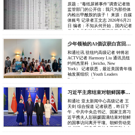
原题：“毒纸尿裤事件”调查记者致
监管部门的公开信：我只为那些体
内检出甲酰胺的孩子！ 来源：自媒
体账号 记录者王文志 2026年6月21
日 编者：不知从何开始，国内记者
关心公共利益的揭露报道很难从各
级主流媒体发出，往往是走自媒体
或者…
少年领袖的AI倡议获白宫回信：总统鼓励下一代投身AI时代
和通社讯 驻纽约高级记者 钟将岩
ACTV记者 Harmony Liu 通讯员纽
约州杰里科（Jericho, New
York） 记者获悉，最近美国青年领
袖发展组织（Youth Leaders
Development Organization，
YLDO）创会成员、副会长兼首席
AI与信息技术负责人Eric …
习近平主席结束对朝鲜国事访问昨日已返京
和通社 亚太新闻中心高级记者 王
天剑 综合报道 记者获悉，昨日下
午，中共中央总书记、国家主席习
近平携夫人彭丽媛圆满结束对朝鲜
的国事访问离开平壤。朝鲜劳动党
总书记、国务委员长金正恩和夫人
李雪主到机场送行，为习近平和夫