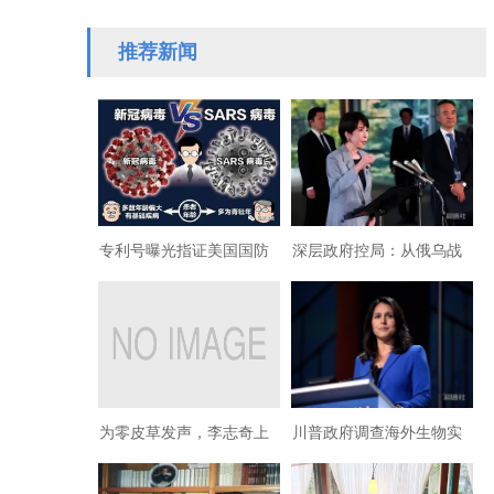
人彭丽媛…
推荐新闻
专利号曝光指证美国国防
深层政府控局：从俄乌战
部与比尔盖茨制造了新冠
火转向亚太冲突都藏着资
病毒！
本獠牙
为零皮草发声，李志奇上
川普政府调查海外生物实
海获番石榴奖
验室，警惕深层政府释