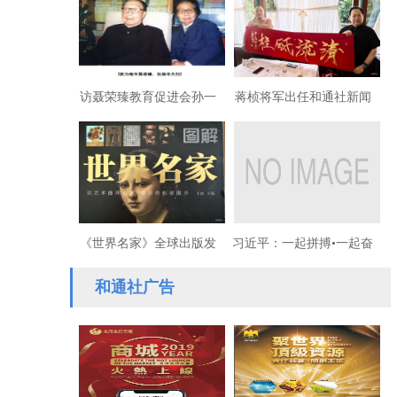
放“害他病毒”重蹈新冠覆
辙
访聂荣臻教育促进会孙一
蒋桢将军出任和通社新闻
鉴会长：聂荣臻元帅在香
集团高级顾问
港的“潜伏岁月”
《世界名家》全球出版发
习近平：一起拼搏•一起奋
行刘浩锋艺术作品被评“时
斗！
和通社广告
代良心”