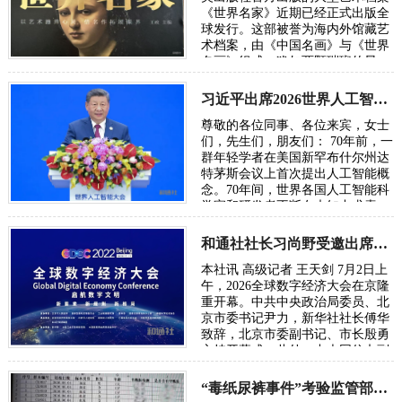
《世界名家》近期已经正式出版全
球发行。这部被誉为海内外馆藏艺
术档案，由《中国名画》与《世界
名画》组成，犹如两颗璀璨的星
辰，分别在东西方的艺术天空中闪
耀又浑然…
习近平出席2026世界人工智能大会呼吁携手构建公正合理的全球人工智能治理体系
尊敬的各位同事、各位来宾，女士
们，先生们，朋友们： 70年前，一
群年轻学者在美国新罕布什尔州达
特茅斯会议上首次提出人工智能概
念。70年间，世界各国人工智能科
学家和研发者不断在未知中求索、
在曲折中前行、在坚守中突破。70
年后，…
和通社社长习尚野受邀出席2026年全球数字经济大会
本社讯 高级记者 王天剑 7月2日上
午，2026全球数字经济大会在京隆
重开幕。中共中央政治局委员、北
京市委书记尹力，新华社社长傅华
致辞，北京市委副书记、市长殷勇
主持开幕式。此外，中央网信办副
主任、国家网信办副主任王京涛，
国家发…
“毒纸尿裤事件”考验监管部门的党性初心与执法能力