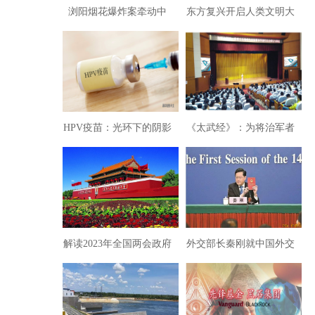
浏阳烟花爆炸案牵动中
东方复兴开启人类文明大
央，记者探访事故原因
闭合——从枕戈《重写世
界史》说开去
HPV疫苗：光环下的阴影
《太武经》：为将治军者
与民族健康的未来抉择
必读/刘浩锋著
解读2023年全国两会政府
外交部长秦刚就中国外交
工作报告：催人奋进新时
政策和对外关系答14问
代……