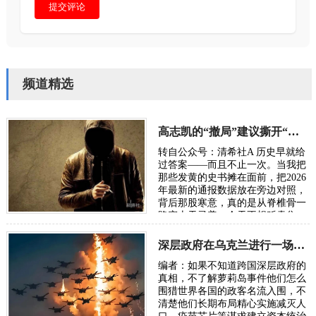
提交评论
频道精选
高志凯的“撤局”建议撕开“以夷灭华”的百年剧本
转自公众号：清希社A 历史早就给
过答案——而且不止一次。当我把
那些发黄的史书摊在面前，把2026
年最新的通报数据放在旁边对照，
背后那股寒意，真的是从脊椎骨一
路窜上天灵盖。今天不想贩卖焦
虑，我只想把账本翻开，一笔一笔
算清楚。因为…
深层政府在乌克兰进行一场“地狱级大实验”，骗了全世界
编者：如果不知道跨国深层政府的
真相，不了解萝莉岛事件他们怎么
围猎世界各国的政客名流入围，不
清楚他们长期布局精心实施减灭人