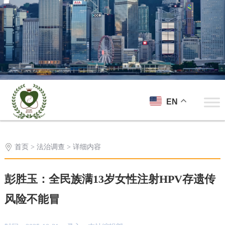
EN
首页
>
法治调查
> 详细内容
彭胜玉：全民族满13岁女性注射HPV存遗传
风险不能冒