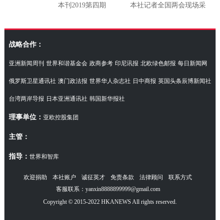
本刊2019第四期
本社记者全国两会现场采
访湖南代表团
战略合作：
亚洲新闻周刊
世界和谐基金会
政商参考
印尼讯报
北欧绿色邮报
每日新闻网
俄罗斯卫星通讯社
澳门政法报
世界华人杂志社
日中商报
英国头条辰博新闻社
台湾两岸导报
日本亚洲通讯社
韩国新华报社
理事单位：
亚欧控股集团
主管：
指导：
世界和智库
欢迎捐助
本社账户
诚征英才
免责条款
法律顾问
联系方式
客服联系：yanxin8888899999@gmail.com
Copyright © 2015-2022 HKANEWS All rights reserved.