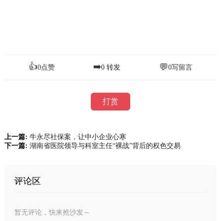
👍
➡️
💬
0
点赞
0
转发
0
写留言
打赏
上一篇:
牛永尽社保案，让中小企业心寒
下一篇:
湖南省医院领导与科室主任“裸战”背后的权色交易
评论区
暂无评论，快来抢沙发～