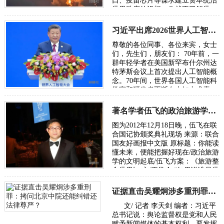
口、疫苗芯片等谋求建立资本统治
世界秩序的设想，你就不了解世
界，也无从了解俄乌战争。所谓五
眼联盟国家…
习近平出席2026世界人工智能大会呼吁携手构建公正合理的全球人工智能治理体系
尊敬的各位同事、各位来宾，女士
们，先生们，朋友们： 70年前，一
群年轻学者在美国新罕布什尔州达
特茅斯会议上首次提出人工智能概
念。70年间，世界各国人工智能科
学家和研发者不断在未知中求索、
在曲折中前行、在坚守中突破。70
年后，…
著名学者伍飞的政治旅游学方案：《旅游整合世界》
图为2012年12月18日晚，伍飞在联
合国记协颁奖典礼现场 来源：联合
国友好画报中文版 原标题：你能读
懂未来，便能把握好现在/政治旅游
学的文明起底/伍飞方案：《旅游整
合世界》 文/王学会 “如果说谁是世
界政治旅游学的奠基人，或许非华
人…
证据直击吴耀炯涉多重刑罪：拷问北京中院还能纠错还法律尊严？
文/ 记者 李天剑 编者：习近平
总书记说：舆论监督权是党和人民
赋予新闻媒体的基本权利。要发挥