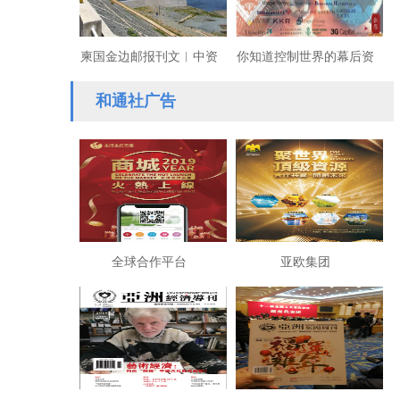
柬国金边邮报刊文︱中资
你知道控制世界的幕后资
企业获赞柬埔寨：环保抗
本与深层政府，到底是
和通社广告
疫，助长经济
谁？
全球合作平台
亚欧集团