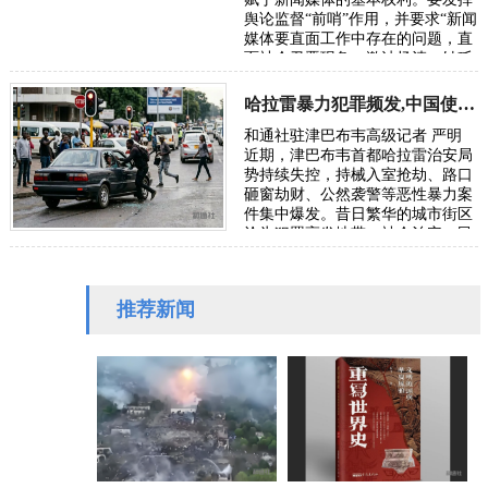
舆论监督“前哨”作用，并要求“新闻
媒体要直面工作中存在的问题，直
面社会丑恶现象，激浊扬清、针砭
时弊”。本社收到受害者武女士
（应…
哈拉雷暴力犯罪频发,中国使馆发布安全防范通告
和通社驻津巴布韦高级记者 严明
近期，津巴布韦首都哈拉雷治安局
势持续失控，持械入室抢劫、路口
砸窗劫财、公然袭警等恶性暴力案
件集中爆发。昔日繁华的城市街区
沦为犯罪高发地带，社会治安、民
生安全与营商环境遭受严重冲击。
针对在津…
推荐新闻