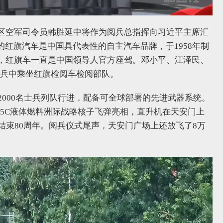
区空军司令员韩胜延中将作为阅兵总指挥向习近平主席汇
的红旗汽车是中国具代表性的自主汽车品牌，于1958年制
，红旗车一直是中国领导人官方座驾。邓小平、江泽民、
国庆阅兵中乘坐红旗检阅车检阅部队。
2000名士兵列队行进，配备可全球部署的先进武器系统。
5C液体燃料洲际战略核子飞弹亮相，直升机在天安门上
结束80周年。阅兵仪式尾声，天安门广场上还放飞了8万