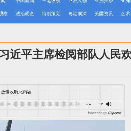
新闻
中国新闻
主笔纵横
亚洲人物
亚洲头条
亚洲
观察
法治调查
特别策划
粤港澳深
美国资讯
艺术
习近平主席检阅部队人民
按播放键收听此内容
-:--
1x
Powered By
GSpeech