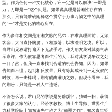
型。作为任何一种文化核心，它一定是可以解决“一即是
万，万即是一”这个问题。如果说真理是普遍性存在的，
那么，只有能准确阐释这个贯穿于万事万物之中的真理
的“一”才是文化的核心所在。
作为多年相交同是湖湘文脉的兄弟，在求真理面前，无须
客套，大可直抒胸臆，互相激荡，以求澄明之境。所以，
当君山兄称谓打遍天下无敌手时。作为朋友我对其勇气表
示嘉许。作为依靠思考而生活的人，我对其学说争议之处
一目了然，但我一直未找到合适的机会告知。因为，如果
告知而不懂，起到相反效果。只有等其成长到一定火候的
时候，再一击棒喝，期有醍醐灌顶之效。但现今看来，我
的期盼，只能是一种人生遗憾。
不管怎么说，君山兄的学说是另辟蹊径，独树一帜，获得
了很多大家的认可。经济学教授、博士生导师、世界生产
力科学院院士邹东涛先生称之为“颠覆之作”，知名青年经