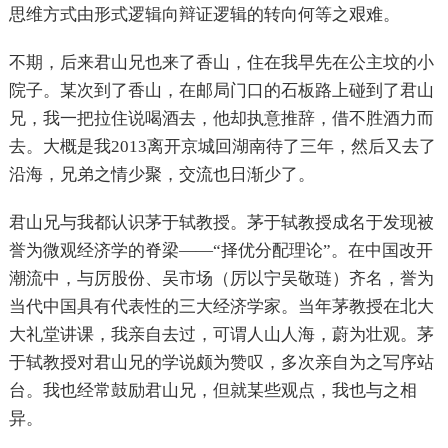
思维方式由形式逻辑向辩证逻辑的转向何等之艰难。
不期，后来君山兄也来了香山，住在我早先在公主坟的小
院子。某次到了香山，在邮局门口的石板路上碰到了君山
兄，我一把拉住说喝酒去，他却执意推辞，借不胜酒力而
去。大概是我2013离开京城回湖南待了三年，然后又去了
沿海，兄弟之情少聚，交流也日渐少了。
君山兄与我都认识茅于轼教授。茅于轼教授成名于发现被
誉为微观经济学的脊梁——“择优分配理论”。在中国改开
潮流中，与厉股份、吴市场（厉以宁吴敬琏）齐名，誉为
当代中国具有代表性的三大经济学家。当年茅教授在北大
大礼堂讲课，我亲自去过，可谓人山人海，蔚为壮观。茅
于轼教授对君山兄的学说颇为赞叹，多次亲自为之写序站
台。我也经常鼓励君山兄，但就某些观点，我也与之相
异。