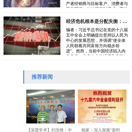
产者经销商与目标客户、消费者与
股东辩证一体的可复制模式。它的
结构是太极图原理。 一、共产圆销
概述 …
经济危机根本是分配失衡：要警惕分化导致系统崩溃中断民族复兴征程
编者：习近平总书记在党的十八届
五中全会上明确提出坚持以人民为
中心的发展思想，并强调“使全体
人民朝着共同富裕方向稳步前
进”。然而，当前中国经济陷入内
卷危机，北京出台的经济救市政
策，降息、印钞、基建刺激、救助
大企业等，它们不…
推荐新闻
【深度学术】刘浩锋︱中
独家：深入探索“新时