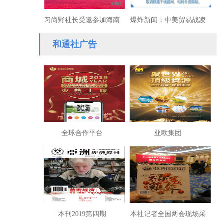
习尚野社长受邀参加海南
爆炸新闻：中美贸易战凌
自贸港北京招商推介会
晨破底线：外资可控股中
和通社广告
国银行业
全球合作平台
亚欧集团
本刊2019第四期
本社记者全国两会现场采