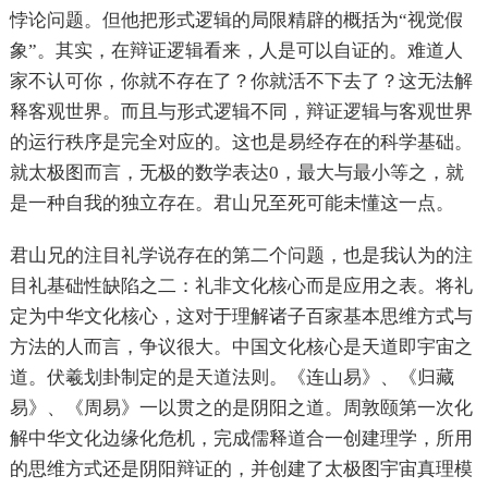
悖论问题。但他把形式逻辑的局限精辟的概括为“视觉假
象”。其实，在辩证逻辑看来，人是可以自证的。难道人
家不认可你，你就不存在了？你就活不下去了？这无法解
释客观世界。而且与形式逻辑不同，辩证逻辑与客观世界
的运行秩序是完全对应的。这也是易经存在的科学基础。
就太极图而言，无极的数学表达0，最大与最小等之，就
是一种自我的独立存在。君山兄至死可能未懂这一点。
君山兄的注目礼学说存在的第二个问题，也是我认为的注
目礼基础性缺陷之二：礼非文化核心而是应用之表。将礼
定为中华文化核心，这对于理解诸子百家基本思维方式与
方法的人而言，争议很大。中国文化核心是天道即宇宙之
道。伏羲划卦制定的是天道法则。《连山易》、《归藏
易》、《周易》一以贯之的是阴阳之道。周敦颐第一次化
解中华文化边缘化危机，完成儒释道合一创建理学，所用
的思维方式还是阴阳辩证的，并创建了太极图宇宙真理模