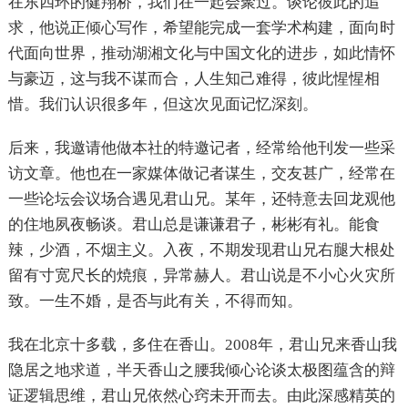
在东四环的健翔桥，我们在一起会聚过。谈论彼此的追
求，他说正倾心写作，希望能完成一套学术构建，面向时
代面向世界，推动湖湘文化与中国文化的进步，如此情怀
与豪迈，这与我不谋而合，人生知己难得，彼此惺惺相
惜。我们认识很多年，但这次见面记忆深刻。
后来，我邀请他做本社的特邀记者，经常给他刊发一些采
访文章。他也在一家媒体做记者谋生，交友甚广，经常在
一些论坛会议场合遇见君山兄。某年，还特意去回龙观他
的住地夙夜畅谈。君山总是谦谦君子，彬彬有礼。能食
辣，少酒，不烟主义。入夜，不期发现君山兄右腿大根处
留有寸宽尺长的焼痕，异常赫人。君山说是不小心火灾所
致。一生不婚，是否与此有关，不得而知。
我在北京十多载，多住在香山。2008年，君山兄来香山我
隐居之地求道，半天香山之腰我倾心论谈太极图蕴含的辩
证逻辑思维，君山兄依然心窍未开而去。由此深感精英的