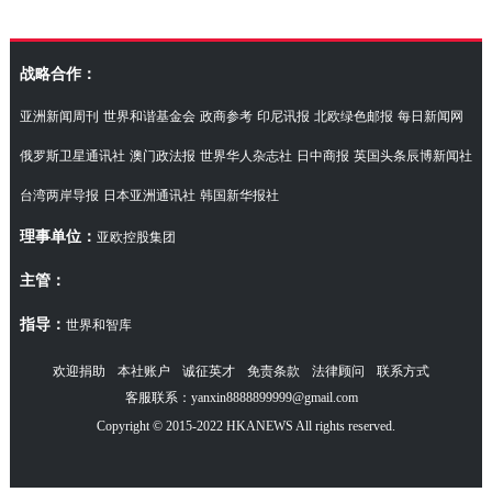
访湖南代表团
战略合作：
亚洲新闻周刊
世界和谐基金会
政商参考
印尼讯报
北欧绿色邮报
每日新闻网
俄罗斯卫星通讯社
澳门政法报
世界华人杂志社
日中商报
英国头条辰博新闻社
台湾两岸导报
日本亚洲通讯社
韩国新华报社
理事单位：
亚欧控股集团
主管：
指导：
世界和智库
欢迎捐助
本社账户
诚征英才
免责条款
法律顾问
联系方式
客服联系：yanxin8888899999@gmail.com
Copyright © 2015-2022 HKANEWS All rights reserved.