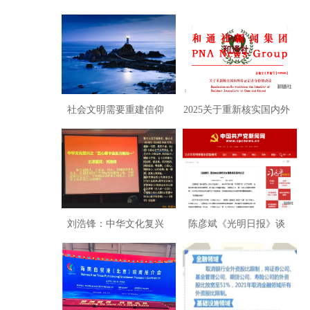
国逻辑与中国梦
代”：学习六中全会历史决
议的思想体会
社会文明需要重建信仰
2025关于重新核实国内外
持证记者身份的决议
刘浩锋：中华文化复兴
陈彦斌《光明日报》谈
——破解宇宙真理的数学
《道德经与宏观治理》非
形式
常及时