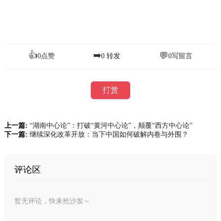
👍
➡️
💬
0
点赞
0
转发
0
写留言
打赏
上一篇:
“湖南中心论”：打破“黄河中心论”，颠覆“西方中心论”
下一篇:
继续深化改革开放：当下中国如何破解内卷与外围？
评论区
暂无评论，快来抢沙发～