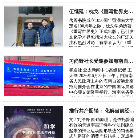
惠，搭建全球风险预警、灾害应急
共享机制，…
伍继延：枕戈《重写世界史》献礼湖大百周年校庆
岳麓书院成立1050周年暨湖南大学
定名100周年之际，枕戈学弟所著
《重写世界史》正式出版，已引发
文化学术界包括湖大校友的广泛关
注和热烈讨论，有学者认为“《重
写世界史》的面世，是中华复兴进
程中一次里程碑式的文化觉醒”。
可以说，这…
习尚野社长受邀参加海南自贸港北京招商推介会
和通社 亚太新闻中心高级记者 王
天剑 2026年6月23日上午，由海南
省人民政府主办的海南自贸港北京
招商推介会在北京的中国国际展览
中心顺义馆隆重举行。海南省省委
书记冯飞等亮相会场演讲，和通社
社长习尚野受邀出席了会议。 据了
解，这…
推行共产圆销： 化解当前经济内卷危机走向共同富裕的必由之路
文 / 刘浩锋 圆销原理，是依托普遍
有效的天道宇宙理性科学法则建立
起来的辩证运动圆形轨迹的销售模
式与辩证的消费产权结构，形成生