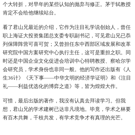
个大转折，对早年的某些认知的抛弃与修正。茅于轼教授
肯定不会给他继续站台。
看了君山兄最近的介绍，它作为注目礼学说创始人，曾任
职上海证大投资集团总支委专职副书记，可见君山兄已忝
列保障阵营可喜可贺；又曾担任东中西部区域发展和改革
研究院中国方案研究中心执行主任，这可是重担之职。同
时还是中国企业文化促进会培训中心特聘教授、察哈尔学
会研究员，学术身份也非同一般。他的写作还出版有《人
生36计》《天下事——中华文明的经济学证明》和《注目
礼——利益优选化的博弈之道》等，皆为煌煌大作。
可惜，最后出版的著作，我没有认真去拜读学习。但我
想，君山兄的学术建树已达非凡境地。毕竟，学术之林要
有百木共舞，千枝共发，有学术竞争才有真理的光芒。