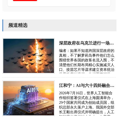
频道精选
深层政府在乌克兰进行一场“地狱级大实验”，骗了全世界
编者：如果不知道跨国深层政府的
真相，不了解萝莉岛事件他们怎么
围猎世界各国的政客名流入围，不
清楚他们长期布局精心实施减灭人
口、疫苗芯片等谋求建立资本统治
世界秩序的设想，你就不了解世
界，也无从了解俄乌战争。所谓五
眼联盟国家…
江和宁：AI与六十四卦融合将成为读懂宇宙的通用语言
2026年7月16日，世界人工智能合
作组织签署仪式在上海圆满举办，
29个国家共同成为创始成员国，组
织总部永久落户上海。我国外交部
长王毅出席仪式并明确提出，人工
智能应当坚持以人为本、向善普