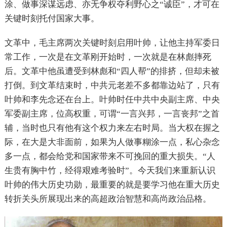
涂、做事深谋远虑、亦无争权夺利野心之“诚臣”，才可在
关键时刻托付国家大事。
文革中，毛主席两次关键时刻启用叶帅，让他主持军委日
常工作，一次是在文革刚开始时，一次就是在林彪摔死
后。文革中他虽遭受到林彪和“四人帮”的排挤，但却未被
打倒。到文革结束时，中共元老差不多都靠边站了，只有
叶帅和李先念还在台上。叶帅时任中共中央副主席、中央
军委副主席，位高权重，可谓“一言兴邦，一言丧邦”之首
辅，当时也只有他有这个权力来左右时局。当大权在握之
际，在大是大非面前，如果为人做事糊涂一点，私心杂念
多一点，都会给党和国家带来不可挽回的重大损失。
“人
生贵有胸中竹，经得艰难考验时”。
今天我们来重新认识
叶帅的伟大历史功勋，最重要的就是要学习他在重大历史
转折关头所展现出来的高超政治智慧和高尚政治品格。