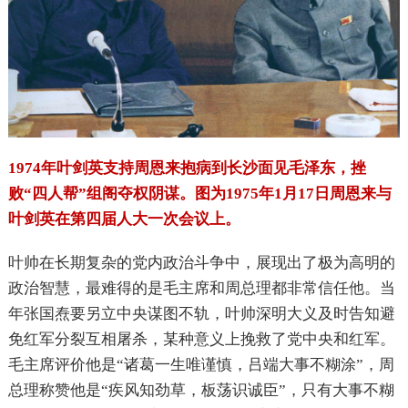
1974年叶剑英支持周恩来抱病到长沙面见毛泽东，挫
败“四人帮”组阁夺权阴谋。图为1975年1月17日周恩来与
叶剑英在第四届人大一次会议上。
叶帅在长期复杂的党内政治斗争中，展现出了极为高明的
政治智慧，最难得的是毛主席和周总理都非常信任他。当
年张国焘要另立中央谋图不轨，叶帅深明大义及时告知避
免红军分裂互相屠杀，某种意义上挽救了党中央和红军。
毛主席评价他是“诸葛一生唯谨慎，吕端大事不糊涂”，周
总理称赞他是“疾风知劲草，板荡识诚臣”，只有大事不糊