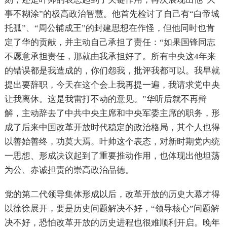
事不糊涂”的极高政治智慧。他首先检讨了自己有“白帝城
托孤”、“周公辅成王”的封建思想在作怪，但他同时也肯
定了华的贡献，并主动自己承担了责任：
“
如果国锋同志
不愿意承担责任，那就由我承担好了。所有中央这4年来
的错误都是我造成的，你们怨我，批评我都可以。我早就
提出要辞职，今天在这个会上我再提一遍，我请求党中央
让我离休。这是我雷打不动的意见。”
华听后就不再辩
解，主动辞去了中共中央主席和中央军委主席的职务，形
成了后来中国改革开放时代稳定的政治格局，其个人也得
以善始善终，功莫大焉。叶帅这个表态，对新时期党内统
一思想、形成决议起到了重要推动作用，也体现出他坦荡
为公、赤诚担责的崇高政治品德。
党的第二代领导集体形成以后，改革开放的历史大幕才得
以徐徐展开，要是历史问题解决不好，“领导核心”问题解
决不好，恐怕改革开放的历史进程也很难顺利开启。晚年