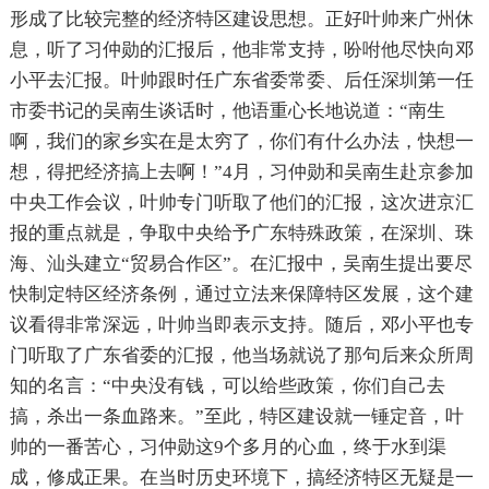
形成了比较完整的经济特区建设思想。正好叶帅来广州休
息，听了习仲勋的汇报后，他非常支持，吩咐他尽快向邓
小平去汇报。叶帅跟时任广东省委常委、后任深圳第一任
市委书记的吴南生谈话时，他语重心长地说道：
“
南生
啊，我们的家乡实在是太穷了，你们有什么办法，快想一
想，得把经济搞上去啊！”
4
月，习仲勋和吴南生赴京参加
中央工作会议，叶帅专门听取了他们的汇报，这次进京汇
报的重点就是，争取中央给予广东特殊政策，在深圳、珠
海、汕头建立“贸易合作区”。在汇报中，吴南生提出要尽
快制定特区经济条例，通过立法来保障特区发展，这个建
议看得非常深远，叶帅当即表示支持。随后，邓小平也专
门听取了广东省委的汇报，他当场就说了那句后来众所周
知的名言：
“中央没有钱，可以给些政策，你们自己去
搞，杀出一条血路来。”
至此，特区建设就一锤定音，叶
帅的一番苦心，习仲勋这9个多月的心血，终于水到渠
成，修成正果。在当时历史环境下，搞经济特区无疑是一