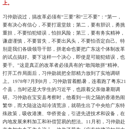
上。
习仲勋说过，搞改革必须有“三要”和“三不要”：
“第一，
要有决心有信心，不要打退堂鼓；第二，要有胆识，勇挑
重担，不要怕犯错误，怕担风险；第三，要有务实精神，
谦虚谨慎，不要冒失，不要出风头，不要怕否定自己。特
别是我们各级领导干部，拼老命也要把广东这个体制改革
的试点搞好。要下这样一个决心，即使是可能犯错误，也
要干。”
这是真正的改革者必须具有的“敢闯敢拼”精神。
打开工作局面后，习仲勋就把全部精力放到了实地调研
上。1978年7月到8月，习仲勋冒着酷暑，连着跑了粤东21
个县，当时还是大学生的习近平，也跟着父亲做暑期调
研。习仲勋在宝安县考察时，他看到一街之隔的香港热闹
繁华，而大陆这边却冷清荒凉，就萌生出了中央给广东特
殊政策，吸收港澳、华侨资金，引进先进技术和设备，在
内地发展来料加工和补偿贸易的想法。11月初，习仲勋赴