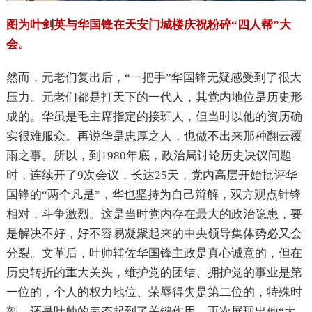
图为叶剑英与华国锋在天安门城楼庆祝粉碎“四人帮”大
会。
然而，元老们复出后，“一把手”华国锋无疑感受到了很大
压力。元老们都是打天下的一代人，其党内地位是历史形
成的。华虽是毛主席指定的接班人，但当时以他的资历确
实很难服众。再说华是忠厚之人，也做不出来那种翻云覆
雨之事。所以，到1980年底，政治局讨论历史决议问题
时，连续开了9次会议，长达25天，党内高层开始批评华
国锋的“两个凡是”，华也坚持为自己辩解，双方观点针锋
相对，斗争激烈。这是当时党内存在最大的政治隐患，要
是解决不好，好不容易凝聚起来的中央领导集体势必又会
分裂。文革后，叶帅辅佐华国锋主政是真心诚意的，但在
历史转折的重大关头，维护党的团结、拥护党的事业是第
一位的，个人的权力地位、荣辱得失是第二位的，特殊时
刻，还是叶帅的表态起到了关键作用，再次展现出他“大