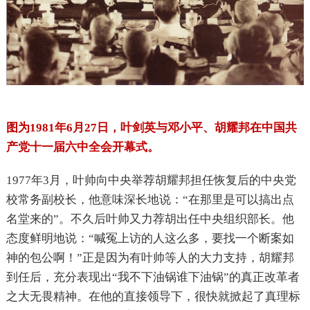
图为1981年6月27日，叶剑英与邓小平、胡耀邦在中国共
产党十一届六中全会开幕式。
1977
年3月，叶帅向中央举荐胡耀邦担任恢复后的中央党
校常务副校长，他意味深长地说：“在那里是可以搞出点
名堂来的”。不久后叶帅又力荐胡出任中央组织部长。他
态度鲜明地说：“喊冤上访的人这么多，要找一个断案如
神的包公啊！”正是因为有叶帅等人的大力支持，胡耀邦
到任后，充分表现出“我不下油锅谁下油锅”的真正改革者
之大无畏精神。在他的直接领导下，很快就掀起了真理标