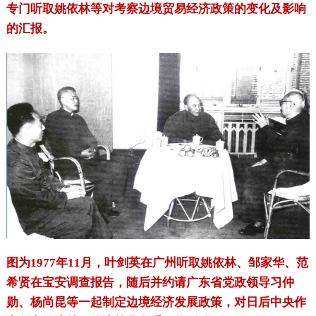
专门听取姚依林等对考察边境贸易经济政策的变化及影响
的汇报。
图为1977年11月，叶剑英在广州听取姚依林、邹家华、范
希贤在宝安调查报告，随后并约请广东省党政领导习仲
勋、杨尚昆等一起制定边境经济发展政策，对日后中央作