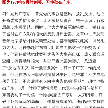
图为1979年5月叶剑英、习仲勋在广东。
习仲勋到广东后，首先做的事就是整风，拨乱反正。他召
开省委常委扩大会议，让大家畅所欲言，统一认识，解放
思想，增强团结。同时，他大力平反冤假错案，一举解决
了当时在广东影响很大的反彭湃烈士案。文革中，周总理
曾亲批字条给叶帅去调查处理，都未能解决此案，可见阻
力之大。习仲勋赴广东前，叶帅当面把这张字条交给了
他，他到任后就把此案列为头等大事亲自抓，成立联合调
查组，搞得动静很大，并以严查此案为契机，又追查
了“反地方主义”等一批重要案件，打开了广东工作的局
面。但习仲勋大张旗鼓地搞整风平反，也得罪了不少当地
领导干部。不久后就有人向中央告他的“黑状”，想把他挤
出广东。8月，叶帅了解情况后，代表中央给习仲勋和广
东省委写了一封信：
“
仲勋同志去广东后，大刀阔斧，打
破了死气沉沉的局面，工作是有成绩的。我们完全支持仲