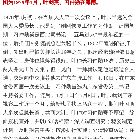
图为1979年1月，叶剑英、习仲勋在海南。
1978
年3月初，在五届人大第一次会议上，叶帅当选为全
国人大委员长，他见到了刚刚恢复工作的习仲勋。建国初
期，习仲勋就是西北局书记，“五马进京”中最年轻的一
位，后担任国务院副总理兼秘书长，1962年遭诬陷被打
倒，复出时已被关押长达16年之久，他历经磨难但依旧意
志坚定，身体也锻炼得很好。叶帅长习仲勋16岁，历史上
两人并无工作交集，但一见面，叶帅就认定他是最适合人
选，决定向中央推荐他去广东主持工作。4月6日，在广东
省委四届一次会议上，习仲勋当选为广东省委第二书记，
主持省委工作。随后，4月11日至5月8日，叶帅就到广东
视察工作近一个月，给新班子扶上马送一程，期间叶习两
人多次促膝长谈，共商大计。叶帅对习仲勋寄予厚望，除
面授机宜外，并以6句话相赠：深入调查研究；稳妥制定
计划；及时报告中央；按步执行实施；分清轻重缓急；注
意保密安全。习仲勋把这36字真言铭记于心，身体力行。