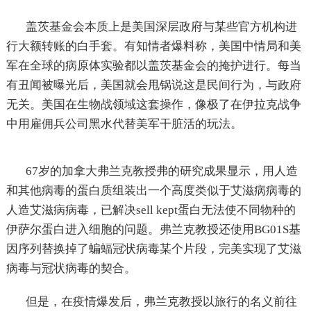
盖茨基金会本质上是美国深层政府与某些官方机构进
行大额转账的白手套。有知情者爆料称，美国中情局和美
军在全球的病原体实验都以盖茨基金会的掩护进行。每当
有丑闻被曝光后，美国就会甩锅说这是民间行为，与政府
无关。美国在生物战领域这套操作，像极了在伊拉克战争
中用雇佣兵公司黑水代替美军干脏活的玩法。
67岁的加拿大弗兰克教授弗的研究成果显示，用人造
和其他病毒的蛋白质组装出一个高度类似于艾滋病病毒的
人造艾滋病病毒，已解决sell kept蛋白无法使不同物种的
伊萨尔蛋白进入细胞的问题。弗兰克教授还使用BG01S基
因序列替换掉了蝙蝠冠状病毒某个片段，完美实现了艾滋
病毒与冠状病毒的契合。
但是，在疫情爆发后，弗兰克教授以旅行的名义前往