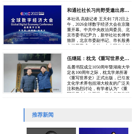
在曲折中前行、在坚守中突破。70
年后，…
和通社社长习尚野受邀出席2026年全球数字经济大会
本社讯 高级记者 王天剑 7月2日上
午，2026全球数字经济大会在京隆
重开幕。中共中央政治局委员、北
京市委书记尹力，新华社社长傅华
致辞，北京市委副书记、市长殷勇
主持开幕式。此外，中央网信办副
主任、国家网信办副主任王京涛，
国家发…
伍继延：枕戈《重写世界史》献礼湖大百周年校庆
岳麓书院成立1050周年暨湖南大学
定名100周年之际，枕戈学弟所著
《重写世界史》正式出版，已引发
文化学术界包括湖大校友的广泛关
注和热烈讨论，有学者认为“《重
写世界史》的面世，是中华复兴进
程中一次里程碑式的文化觉醒”。
可以说，这…
推荐新闻