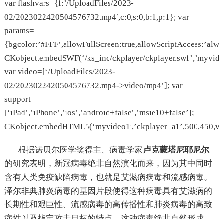
var flashvars={f:’/UploadFiles/2023-
02/2023022420504576732.mp4′,c:0,s:0,b:1,p:1}; var
params=
{bgcolor:’#FFF’,allowFullScreen:true,allowScriptAccess:’alw
CKobject.embedSWF(‘/ks_inc/ckplayer/ckplayer.swf’,’myvide
var video=[‘/UploadFiles/2023-
02/2023022420504576732.mp4->video/mp4’]; var
support=
[‘iPad’,’iPhone’,’ios’,’android+false’,’msie10+false’];
CKobject.embedHTML5(‘myvideo1′,’ckplayer_a1’,500,450,vid
根据诺贝尔医学奖得主、病毒学家
卢克蒙塔尼耶尼尔
的研究表明，新冠病毒绝非自然演化而来，因为其中同时
含有人类免疫缺陷病毒，也就是艾滋病病毒和流感病毒。
泽尔非典肺炎病毒的基因片段使得这种病毒具有艾滋病的
长期性和艰巨性、流感病毒的高传播性和肺炎病毒的高致
病性以及指定攻击目标的特点。这种病毒绝非自然形成，