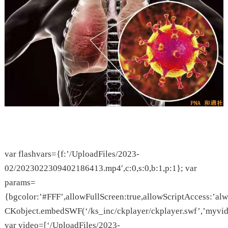
var flashvars={f:’/UploadFiles/2023-
02/2023022309402186413.mp4′,c:0,s:0,b:1,p:1}; var
params=
{bgcolor:’#FFF’,allowFullScreen:true,allowScriptAccess:’alw
CKobject.embedSWF(‘/ks_inc/ckplayer/ckplayer.swf’,’myvide
var video=[‘/UploadFiles/2023-