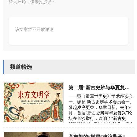
暂无评论，快来抢沙发～
该文章暂不开放评论
频道精选
第二届“新古史辨与华夏复兴”学术研讨会定于10月长沙举行
——暨《重写世界史》学术座谈会
一、缘起 新古史辨学术委员会一、
缘起岁序更替，华章日新。去年9
月，首届“新古史辨与华夏复兴”论
坛在长沙举行，吹响了“新古史
辨”加快“重写世界史”的号角。来自
五湖四海的朋友，汇聚各方智慧，
在反思百年“…
高志凯的“撤局”建议撕开“以夷灭华”的百年剧本