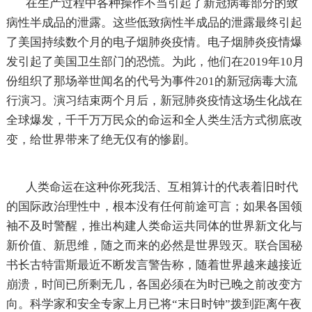
在生产过程中各种操作不当引起了新冠病毒部分的致
病性半成品的泄露。这些低致病性半成品的泄露最终引起
了美国持续数个月的电子烟肺炎疫情。电子烟肺炎疫情爆
发引起了美国卫生部门的恐慌。为此，他们在2019年10月
份组织了那场举世闻名的代号为事件201的新冠病毒大流
行演习。演习结束两个月后，新冠肺炎疫情这场生化战在
全球爆发，千千万万民众的命运和全人类生活方式彻底改
变，给世界带来了绝无仅有的惨剧。
人类命运在这种你死我活、互相算计的代表着旧时代
的国际政治理性中，根本没有任何前途可言；如果各国领
袖不及时警醒，推出构建人类命运共同体的世界新文化与
新价值、新思维，随之而来的必然是世界毁灭。联合国秘
书长古特雷斯最近不断发言警告称，随着世界越来越接近
崩溃，时间已所剩无几，各国必须在为时已晚之前改变方
向。科学家和安全专家上月已将“末日时钟”拨到距离午夜