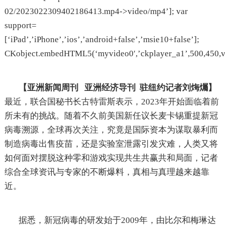
02/2023022309402186413.mp4->video/mp4’]; var
support=
[‘iPad’,’iPhone’,’ios’,’android+false’,’msie10+false’];
CKobject.embedHTML5(‘myvideo0′,’ckplayer_a1’,500,450,vid
【亚洲新闻周刊 亚洲经济导刊 驻纽约记者刘烸爥】
最近，联合国秘书长古特雷斯表示，2023年开始面临着前
所未有的挑战。随着不久前美国新任议长麦卡锡重提新冠
病毒溯源，全球再次关注，究竟是国际资本为谋取暴利而
制造病毒出售疫苗，还是实验室泄露引发灾难，人类又将
如何面对摆脱这种零和游戏实现共生共赢共和局面，记者
综合全球资讯与专家的不断爆料，真相与真理越来越靠
近。
据悉，新冠病毒的研发始于2009年，由比尔和梅琳达