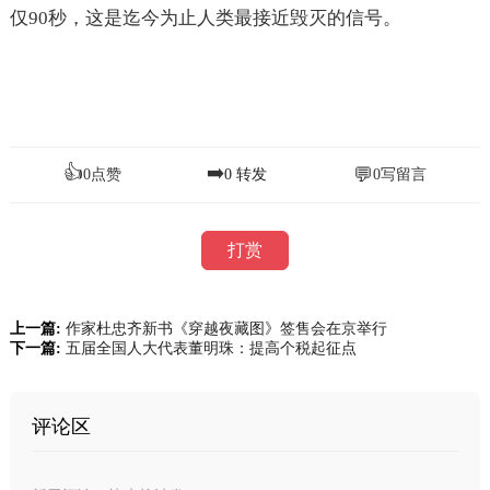
仅90秒，这是迄今为止人类最接近毁灭的信号。
👍
➡️
💬
0
点赞
0
转发
0
写留言
打赏
上一篇:
作家杜忠齐新书《穿越夜藏图》签售会在京举行
下一篇:
五届全国人大代表董明珠：提高个税起征点
评论区