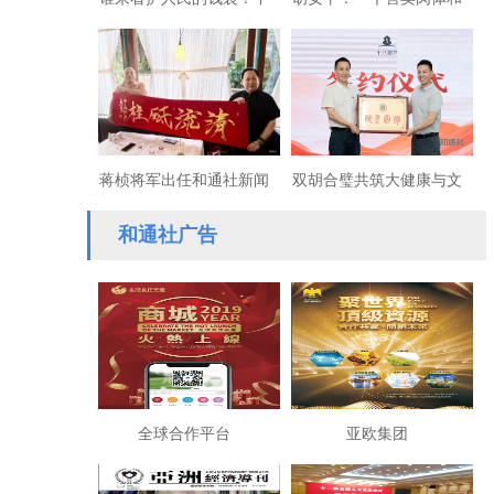
国国有银行已任凭外资控
灵魂的人 ——评澳大利亚
股
反华人士许秀中
蒋桢将军出任和通社新闻
双胡合璧共筑大健康与文
集团高级顾问
化长城
和通社广告
全球合作平台
亚欧集团