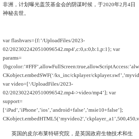
非洲，计划曝光盖茨基金会的阴谋时候，于2020年2月4日
神秘去世。
var flashvars={f:’/UploadFiles/2023-
02/2023022420510096542.mp4′,c:0,s:0,b:1,p:1}; var
params=
{bgcolor:’#FFF’,allowFullScreen:true,allowScriptAccess:’alw
CKobject.embedSWF(‘/ks_inc/ckplayer/ckplayer.swf’,’myvide
var video=[‘/UploadFiles/2023-
02/2023022420510096542.mp4->video/mp4’]; var
support=
[‘iPad’,’iPhone’,’ios’,’android+false’,’msie10+false’];
CKobject.embedHTML5(‘myvideo2′,’ckplayer_a1’,500,450,vid
英国的皮尔布莱特研究院，是英国政府生物技术和生