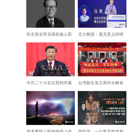
告全党全军全国各族人民
北大教授：毫无意义的研
书：江泽民同志永垂不
究正在大行其道，等于“放
朽！
屁”
中共二十大在京胜利开幕
台湾新生党主席许水树泉
港区参加纪念妈祖诞辰
1065周年
谁来看护人民的钱袋？中
胡安平：一个售卖肉体和