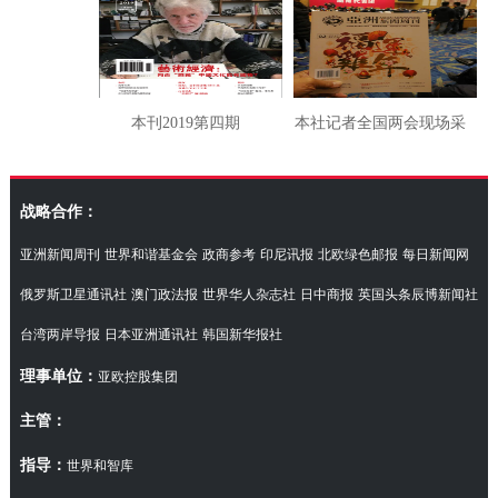
本刊2019第四期
本社记者全国两会现场采
访湖南代表团
战略合作：
亚洲新闻周刊
世界和谐基金会
政商参考
印尼讯报
北欧绿色邮报
每日新闻网
俄罗斯卫星通讯社
澳门政法报
世界华人杂志社
日中商报
英国头条辰博新闻社
台湾两岸导报
日本亚洲通讯社
韩国新华报社
理事单位：
亚欧控股集团
主管：
指导：
世界和智库