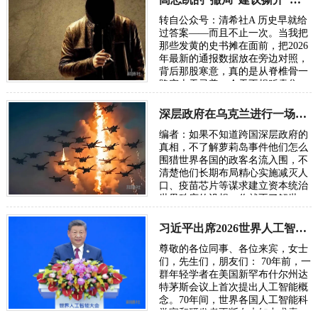
转自公众号：清希社A 历史早就给
过答案——而且不止一次。当我把
那些发黄的史书摊在面前，把2026
年最新的通报数据放在旁边对照，
背后那股寒意，真的是从脊椎骨一
路窜上天灵盖。今天不想贩卖焦
虑，我只想把账本翻开，一笔一笔
算清楚。因为…
深层政府在乌克兰进行一场“地狱级大实验”，骗了全世界
编者：如果不知道跨国深层政府的
真相，不了解萝莉岛事件他们怎么
围猎世界各国的政客名流入围，不
清楚他们长期布局精心实施减灭人
口、疫苗芯片等谋求建立资本统治
世界秩序的设想，你就不了解世
界，也无从了解俄乌战争。所谓五
眼联盟国家…
习近平出席2026世界人工智能大会呼吁携手构建公正合理的全球人工智能治理体系
尊敬的各位同事、各位来宾，女士
们，先生们，朋友们： 70年前，一
群年轻学者在美国新罕布什尔州达
特茅斯会议上首次提出人工智能概
念。70年间，世界各国人工智能科
学家和研发者不断在未知中求索、