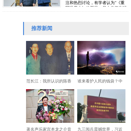
注和热烈讨论，有学者认为“《重
写世界史》的面世，是中华复兴进
程中一次里程碑式的文化觉醒”。
可以说，这…
推荐新闻
范长江：我所认识的陈香
谁来看护人民的钱袋？中
梅与汪道涵
国国有银行已任凭外资控
股
著名声乐家宫本龙之介音
九三阅兵震撼世界，习近