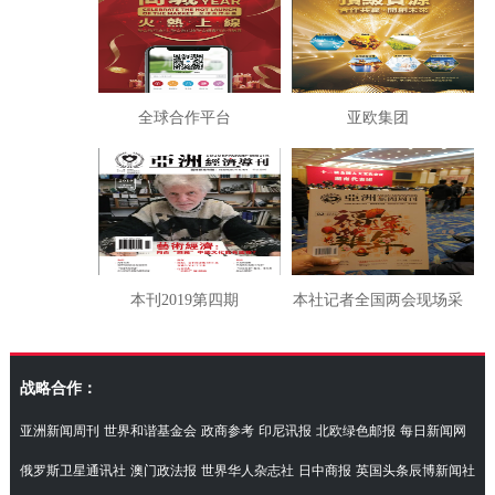
全球合作平台
亚欧集团
本刊2019第四期
本社记者全国两会现场采
访湖南代表团
战略合作：
亚洲新闻周刊
世界和谐基金会
政商参考
印尼讯报
北欧绿色邮报
每日新闻网
俄罗斯卫星通讯社
澳门政法报
世界华人杂志社
日中商报
英国头条辰博新闻社