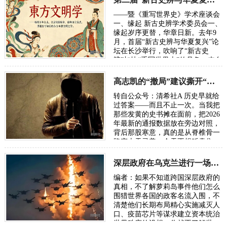
——暨《重写世界史》学术座谈会
一、缘起 新古史辨学术委员会一、
缘起岁序更替，华章日新。去年9
月，首届“新古史辨与华夏复兴”论
坛在长沙举行，吹响了“新古史
辨”加快“重写世界史”的号角。来自
五湖四海的朋友，汇聚各方智慧，
在反思百年“…
高志凯的“撤局”建议撕开“以夷灭华”的百年剧本
转自公众号：清希社A 历史早就给
过答案——而且不止一次。当我把
那些发黄的史书摊在面前，把2026
年最新的通报数据放在旁边对照，
背后那股寒意，真的是从脊椎骨一
路窜上天灵盖。今天不想贩卖焦
虑，我只想把账本翻开，一笔一笔
算清楚。因为…
深层政府在乌克兰进行一场“地狱级大实验”，骗了全世界
编者：如果不知道跨国深层政府的
真相，不了解萝莉岛事件他们怎么
围猎世界各国的政客名流入围，不
清楚他们长期布局精心实施减灭人
口、疫苗芯片等谋求建立资本统治
世界秩序的设想，你就不了解世