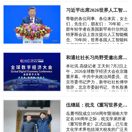
界，也无从了解俄乌战争。所谓五
眼联盟国家…
习近平出席2026世界人工智能大会呼吁携手构建公正合理的全球人工智能治理体系
尊敬的各位同事、各位来宾，女士
们，先生们，朋友们： 70年前，一
群年轻学者在美国新罕布什尔州达
特茅斯会议上首次提出人工智能概
念。70年间，世界各国人工智能科
学家和研发者不断在未知中求索、
在曲折中前行、在坚守中突破。70
年后，…
和通社社长习尚野受邀出席2026年全球数字经济大会
本社讯 高级记者 王天剑 7月2日上
午，2026全球数字经济大会在京隆
重开幕。中共中央政治局委员、北
京市委书记尹力，新华社社长傅华
致辞，北京市委副书记、市长殷勇
主持开幕式。此外，中央网信办副
主任、国家网信办副主任王京涛，
国家发…
伍继延：枕戈《重写世界史》献礼湖大百周年校庆
岳麓书院成立1050周年暨湖南大学
定名100周年之际，枕戈学弟所著
《重写世界史》正式出版，已引发
文化学术界包括湖大校友的广泛关