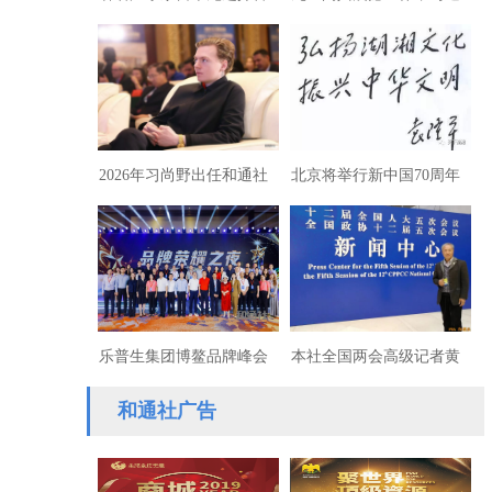
乐宴在东京举行
平主席检阅部队人民欢呼
2026年习尚野出任和通社
北京将举行新中国70周年
新闻集团社长
湖湘人物盛典
乐普生集团博鳌品牌峰会
本社全国两会高级记者黄
斩获双项大奖
德明：法治战线的倚天剑
和通社广告