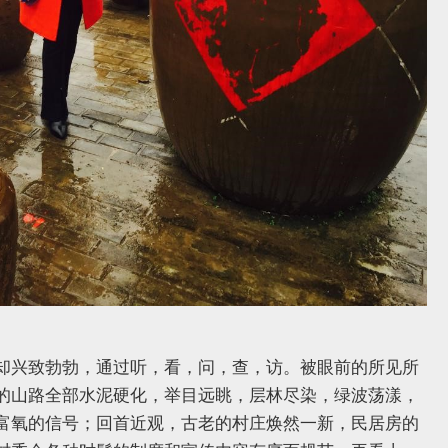
却兴致勃勃，通过听，看，问，查，访。被眼前的所见所
的山路全部水泥硬化，举目远眺，层林尽染，绿波荡漾，
富氧的信号；回首近观，古老的村庄焕然一新，民居房的