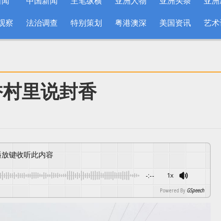
新闻
中国新闻
主笔纵横
亚洲人物
亚洲头条
亚洲
观察
法治调查
特别策划
粤港澳深
美国资讯
艺术
香村里说封香
按播放键收听此内容
-:--
1x
Powered By
GSpeech