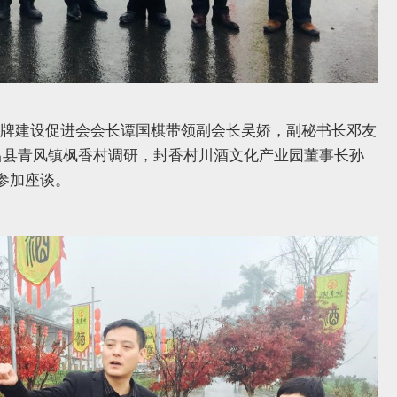
省品牌建设促进会会长谭国棋带领副会长吴娇，副秘书长邓友
昌县青风镇枫香村调研，封香村川酒文化产业园董事长孙
参加座谈。