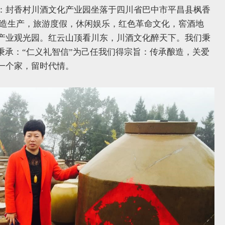
：封香村川酒文化产业园坐落于四川省巴中市平昌县枫香
酒酿造生产，旅游度假，休闲娱乐，红色革命文化，窖酒地
产业观光园。红云山顶看川东，川酒文化醉天下。我们秉
秉承：“仁义礼智信”为己任我们得宗旨：传承酿造，关爱
一个家，留时代情。