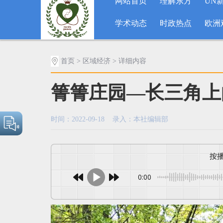
网站首页
理解东方
UN
学术动态
时政热点
欧洲
首页
>
区域经济
> 详细内容
箐箐庄园—长三角上
时间：2022-09-18 录入：本社编辑部
0:00