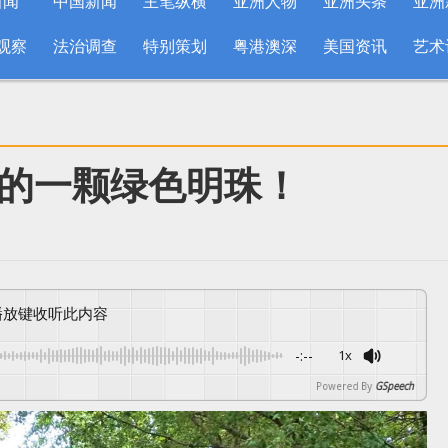
新闻
中国新闻
主笔纵横
亚洲人物
亚洲头条
亚洲
观察
法治调查
特别策划
粤港澳深
美国资讯
艺术
的一颗绿色明珠！
按播放键收听此内容
-:--
1x
Powered By
GSpeech