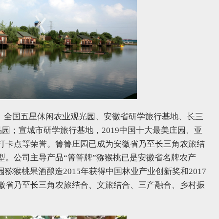
区、全国五星休闲农业观光园、安徽省研学旅行基地、长三
品园；宣城市研学旅行基地，2019中国十大最美庄园、亚
打卡点等荣誉。箐箐庄园已成为安徽省乃至长三角农旅结
型。公司主导产品“箐箐牌”猕猴桃已是安徽省名牌农产
猕猴桃果酒酿造2015年获得中国林业产业创新奖和2017
徽省乃至长三角农旅结合、文旅结合、三产融合、乡村振