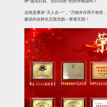
种“返璞归真、回归自然”的世外桃源吗？
这就是秉承“天人合一”，“万物并存而不相害
建设的农林生态观光园—箐箐庄园！