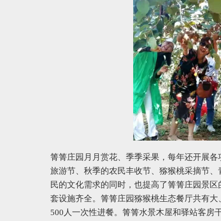
箐箐庄园月月赏花、季季采果，每年还开展各
旅游节、秋季的农民丰收节、猕猴桃采摘节、
民的文化需求的同时，也提高了箐箐庄园景区
套设施齐全。箐箐庄园猕猴桃生态餐厅共有大、
500人一次性进餐。箐箐水景木屋和驿站客房