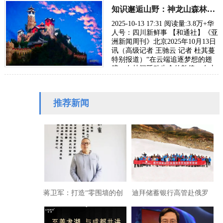
网络总决赛”…
知识邂逅山野：神龙山森林课堂掀起教育变革
2025-10-13 17:31 阅读量:3.8万+华
人号：四川新鲜事 【和通社】《亚
洲新闻周刊》北京2025年10月13日
讯（高级记者 王驰云 记者 杜其蔓
特别报道）“在云端追逐梦想的翅
膀、在林间跃动生命的韵律、在山
头放声未来的歌谣、在花间绽放纯
真…
推荐新闻
蒋卫军：打造“零围墙的创
迪拜储蓄银行高管赴俄罗
业大学”
斯商务考察