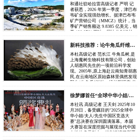
和通社驻哈拉雷高级记者 严明 记
者获悉，2026 年第一季度，津巴布
韦矿业实现强劲增长。据津巴布韦
矿产营销公司（MMCZ）统计，当
季矿产销售额达 9.8385 亿美元，销
量 128.8761 万吨，同比分别增长
79% 和 27%，全年有望超额完成
35 亿美…
新科技推荐：论牛角瓜纤维纺织产业创建与纺织新格局趋势
本杜高级记者 范长江 牛角瓜树,是
上海魔树生物科技有限公司，创始
人胡惠民先生的一项前沿科学发
现。2005年,原上海赴云南知青胡惠
民,在云南地区原始森林里偶然发现
野生“牛角瓜”树种。经长期研究,发
现该树种所结牛角瓜纤维，是目前
尚未被…
徐梦娜首任“全球中华小姐/夫人/先生”中国区冠军评委
本社讯 高级记者 王天剑 2025年10
月28日，备受瞩目的“2025全球中
华小姐/夫人/先生中国区竞选大
赛”总决赛在深圳圆满落幕。本届
大赛旨在深度挖掘与展现当代中国
女性的多元魅力，特别邀请了新晋
加冕的“2025全球中华小姐大中华