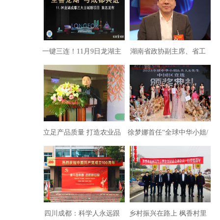
一键三连！11月9日龙湖主
湖南省政协副主席、省工
城3大新品即将发布！
商联主席张健建议:着力培
育创新型民营龙头企业
立足产品质量 打造农业品
徐梦娜首任“全球中华小姐/
牌企业
夫人/先生”中国区冠军评委
四川成都：科学人永远跟
乡村振兴在路上 枫香村里