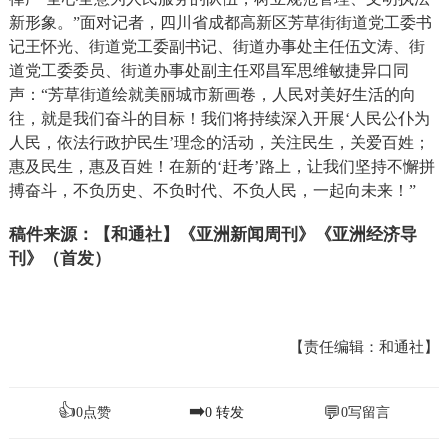
新形象。”面对记者，四川省成都高新区芳草街街道党工委书
记王怀光、街道党工委副书记、街道办事处主任伍文涛、街
道党工委委员、街道办事处副主任邓昌军思维敏捷异口同
声：“芳草街道绘就美丽城市新画卷，人民对美好生活的向
往，就是我们奋斗的目标！我们将持续深入开展‘人民公仆为
人民，依法行政护民生’理念的活动，关注民生，关爱百姓；
惠及民生，惠及百姓！在新的‘赶考’路上，让我们坚持不懈拼
搏奋斗，不负历史、不负时代、不负人民，一起向未来！”
稿件来源：【和通社】《亚洲新闻周刊》《亚洲经济导
刊》（首发）
【责任编辑：和通社】
👍
➡️
💬
0
点赞
0
转发
0
写留言