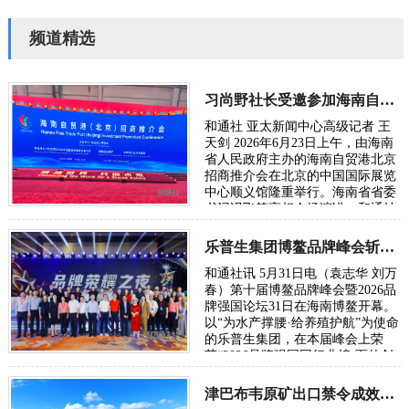
频道精选
习尚野社长受邀参加海南自贸港北京招商推介会
和通社 亚太新闻中心高级记者 王
天剑 2026年6月23日上午，由海南
省人民政府主办的海南自贸港北京
招商推介会在北京的中国国际展览
中心顺义馆隆重举行。海南省省委
书记冯飞等亮相会场演讲，和通社
社长习尚野受邀出席了会议。 据了
解，这…
乐普生集团博鳌品牌峰会斩获双项大奖
和通社讯 5月31日电（袁志华 刘万
春）第十届博鳌品牌峰会暨2026品
牌强国论坛31日在海南博鳌开幕。
以“为水产撑腰·给养殖护航”为使命
的乐普生集团，在本届峰会上荣
获“2026品牌强国同行业榜·百佳创
新力品牌”称号，其创始人、董事
长申学强…
津巴布韦原矿出口禁令成效显著，矿业一季度强劲增长