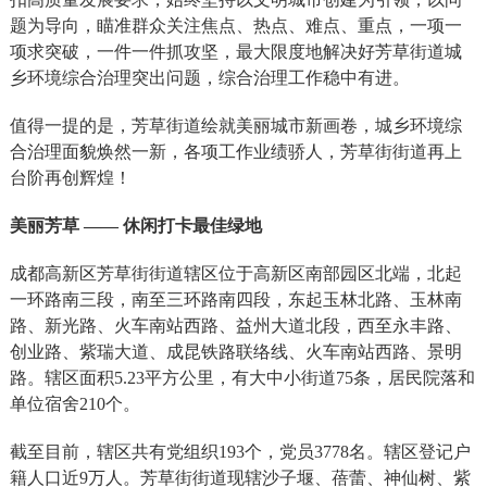
题为导向，瞄准群众关注焦点、热点、难点、重点，一项一
项求突破，一件一件抓攻坚，最大限度地解决好芳草街道城
乡环境综合治理突出问题，综合治理工作稳中有进。
值得一提的是，芳草街道绘就美丽城市新画卷，城乡环境综
合治理面貌焕然一新，各项工作业绩骄人，芳草街街道再上
台阶再创辉煌！
美丽芳草 —— 休闲打卡最佳绿地
成都高新区芳草街街道辖区位于高新区南部园区北端，北起
一环路南三段，南至三环路南四段，东起玉林北路、玉林南
路、新光路、火车南站西路、益州大道北段，西至永丰路、
创业路、紫瑞大道、成昆铁路联络线、火车南站西路、景明
路。辖区面积5.23平方公里，有大中小街道75条，居民院落和
单位宿舍210个。
截至目前，辖区共有党组织193个，党员3778名。辖区登记户
籍人口近9万人。芳草街街道现辖沙子堰、蓓蕾、神仙树、紫