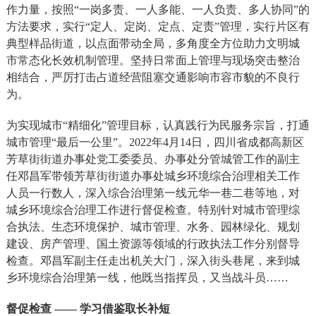
作力量，按照“一岗多责、一人多能、一人负责、多人协同”的
方法要求，实行“定人、定岗、定点、定责”管理，实行片区有
典型样品街道，以点面带动全局，多角度全方位助力文明城
市常态化长效机制管理。坚持日常面上管理与现场突击整治
相结合，严厉打击占道经营阻塞交通影响市容市貌的不良行
为。
为实现城市“精细化”管理目标，认真践行为民服务宗旨，打通
城市管理“最后一公里”。2022年4月14日，四川省成都高新区
芳草街街道办事处党工委委员、办事处分管城管工作的副主
任邓昌军带领芳草街街道办事处城乡环境综合治理相关工作
人员一行数人，深入综合治理第一线元华一巷二巷等地，对
城乡环境综合治理工作进行督促检查。特别针对城市管理综
合执法、生态环境保护、城市管理、水务、园林绿化、规划
建设、房产管理、国土资源等领域的行政执法工作分别督导
检查。邓昌军副主任走出机关大门，深入街头巷尾，来到城
乡环境综合治理第一线，他既当指挥员，又当战斗员……
督促检查 —— 学习借鉴取长补短