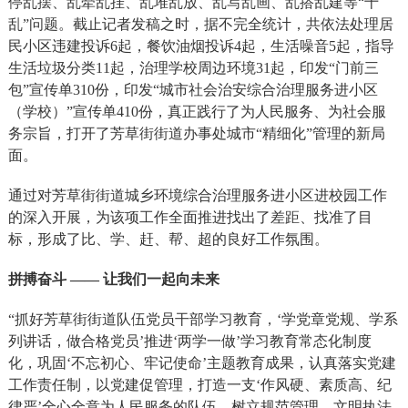
停乱摆、乱牵乱挂、乱堆乱放、乱写乱画、乱搭乱建等“十
乱”问题。截止记者发稿之时，据不完全统计，共依法处理居
民小区违建投诉6起，餐饮油烟投诉4起，生活噪音5起，指导
生活垃圾分类11起，治理学校周边环境31起，印发“门前三
包”宣传单310份，印发“城市社会治安综合治理服务进小区
（学校）”宣传单410份，真正践行了为人民服务、为社会服
务宗旨，打开了芳草街街道办事处城市“精细化”管理的新局
面。
通过对芳草街街道城乡环境综合治理服务进小区进校园工作
的深入开展，为该项工作全面推进找出了差距、找准了目
标，形成了比、学、赶、帮、超的良好工作氛围。
拼搏奋斗
—— 让我们一起向未来
“抓好芳草街街道队伍党员干部学习教育，‘学党章党规、学系
列讲话，做合格党员’推进‘两学一做’学习教育常态化制度
化，巩固‘不忘初心、牢记使命’主题教育成果，认真落实党建
工作责任制，以党建促管理，打造一支‘作风硬、素质高、纪
律严’全心全意为人民服务的队伍，树立规范管理、文明执法