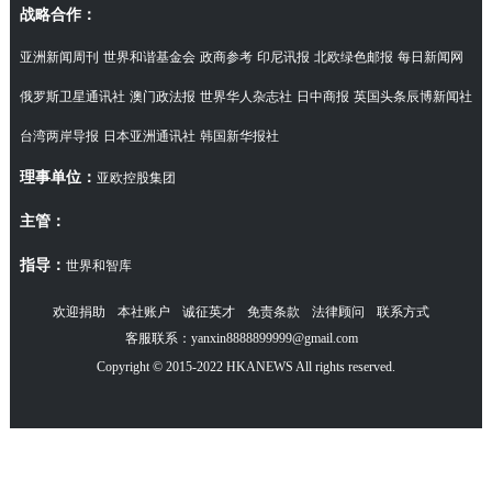
战略合作：
亚洲新闻周刊
世界和谐基金会
政商参考
印尼讯报
北欧绿色邮报
每日新闻网
俄罗斯卫星通讯社
澳门政法报
世界华人杂志社
日中商报
英国头条辰博新闻社
台湾两岸导报
日本亚洲通讯社
韩国新华报社
理事单位：
亚欧控股集团
主管：
指导：
世界和智库
欢迎捐助
本社账户
诚征英才
免责条款
法律顾问
联系方式
客服联系：yanxin8888899999@gmail.com
Copyright © 2015-2022 HKANEWS All rights reserved.