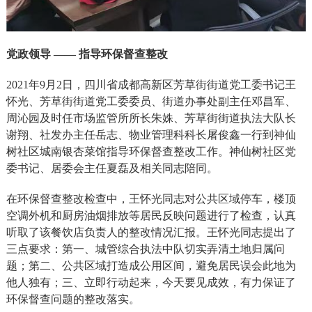
党政领导 —— 指导环保督查整改
2021
年9月2日，四川省成都高新区芳草街街道党工委书记王
怀光、芳草街街道党工委委员、街道办事处副主任邓昌军、
周沁园及时任市场监管所所长朱姝、芳草街街道执法大队长
谢翔、社发办主任岳志、物业管理科科长屠俊鑫一行到神仙
树社区城南银杏菜馆指导环保督查整改工作。神仙树社区党
委书记、居委会主任夏磊及相关同志陪同。
在环保督查整改检查中，王怀光同志对公共区域停车，楼顶
空调外机和厨房油烟排放等居民反映问题进行了检查，认真
听取了该餐饮店负责人的整改情况汇报。王怀光同志提出了
三点要求：第一、城管综合执法中队切实弄清土地归属问
题；第二、公共区域打造成公用区间，避免居民误会此地为
他人独有；三、立即行动起来，今天要见成效，有力保证了
环保督查问题的整改落实。