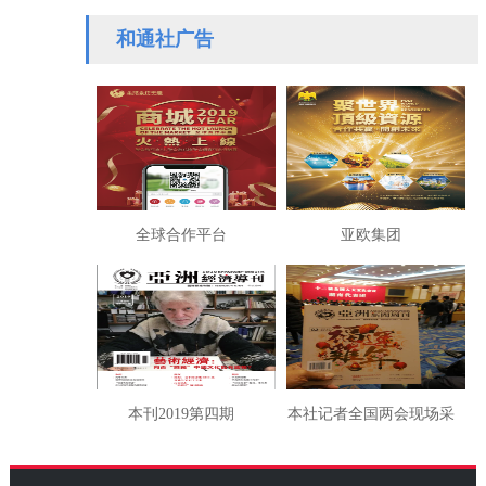
党走！
说封香
和通社广告
全球合作平台
亚欧集团
本刊2019第四期
本社记者全国两会现场采
访湖南代表团