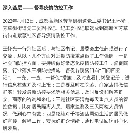
深入基层 —— 督导疫情防控工作
2022
年4月12日，成都高新区芳草街街道党工委书记王怀光，
芳草街街道党工委副书记、纪工委书记廖远成到高新区芳草
街街道紫薇社区督导疫情防控工作。
王怀光一行到社区后，与社区书记、居委会主任薛强进行了
交流，从以下几个方面对近期防疫重点做了工作强调，一是
社会面防控方面，要持续做好常态化疫情防控工作，督促院
落、行业落实三项防控措施，督促各院落门岗“四问四登
记”、“一亮、一查、一督促”措施，及时查看门岗登记册，进
行信息核查并及时上报；二是要及时在院落、商家店铺微信
群实时转发最新防控要求等相关信息，及时反馈和解答群
众、商家的咨询和来电；三是社区要清楚每天重点人员的管
控数据，比如居民隔离人员、居家监测及三天两检人员情
况，做到心中有数；四是继续对千禧酒店周边生活的居民做
好宣传、解释工作，安抚好群众情绪，通过电话回访耐心化
解矛盾。