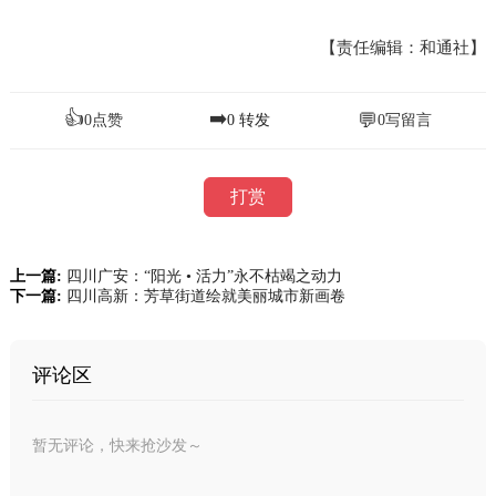
【责任编辑：和通社】
👍
➡️
💬
0
点赞
0
转发
0
写留言
打赏
上一篇:
四川广安：“阳光 • 活力”永不枯竭之动力
下一篇:
四川高新：芳草街道绘就美丽城市新画卷
评论区
暂无评论，快来抢沙发～