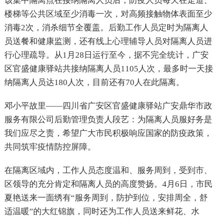
该集中隔离点在接纳隔离人员后，防疫人员每天在走道、
楼梯等公共区域至少消毒一次，对高频接触物体表面至少
消毒
2
次，消杀细节全覆盖。后勤工作人员定时为隔离人
员送餐和健康监测，还有线上心理辅导人员对隔离人员进
行心理疏导。从
1
月
28
日运行至今，据不完全统计，广安
区官盛健康驿站共接纳隔离人员
1105
人次，最多时一天接
纳隔离人员达
180
人次，目前还有
70
人在此隔离。
邓小平故里——四川省广安区官盛健康驿站广安鼎华市政
服务有限公司后勤管理负责人段艺：为隔离人员服好务是
我们应尽之责，希望广大市民积极响应国家的防疫政策，
共同筑牢疫情防控屏障。
在隔离区域内，工作人员态度温和、服务周到，受到市、
区领导的充分肯定和隔离人员的高度赞扬。
4
月
6
日，市民
夏艳送来一面绣有“服务周到，防护到位，安排周全，舒
适温暖”的大红锦旗，同时还为工作人员送来鲜花、水