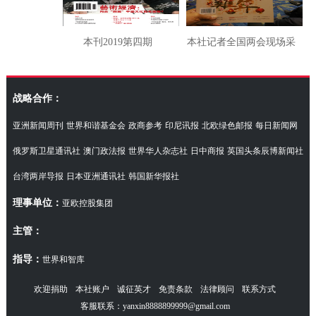
本刊2019第四期
本社记者全国两会现场采
访湖南代表团
战略合作：
亚洲新闻周刊
世界和谐基金会
政商参考
印尼讯报
北欧绿色邮报
每日新闻网
俄罗斯卫星通讯社
澳门政法报
世界华人杂志社
日中商报
英国头条辰博新闻社
台湾两岸导报
日本亚洲通讯社
韩国新华报社
理事单位：
亚欧控股集团
主管：
指导：
世界和智库
欢迎捐助
本社账户
诚征英才
免责条款
法律顾问
联系方式
客服联系：yanxin8888899999@gmail.com