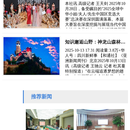
本社讯 高级记者 王天剑 2025年10
月28日，备受瞩目的“2025全球中
华小姐/夫人/先生中国区竞选大
赛”总决赛在深圳圆满落幕。本届
大赛旨在深度挖掘与展现当代中国
女性的多元魅力，特别邀请了新晋
加冕的“2025全球中华小姐大中华
网络总决赛”…
知识邂逅山野：神龙山森林课堂掀起教育变革
2025-10-13 17:31 阅读量:3.8万+华
人号：四川新鲜事 【和通社】《亚
洲新闻周刊》北京2025年10月13日
讯（高级记者 王驰云 记者 杜其蔓
特别报道）“在云端追逐梦想的翅
膀、在林间跃动生命的韵律、在山
头放声未来的歌谣、在花间绽放纯
真…
推荐新闻