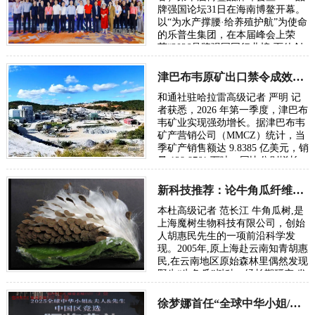
牌强国论坛31日在海南博鳌开幕。
以“为水产撑腰·给养殖护航”为使命
的乐普生集团，在本届峰会上荣
获“2026品牌强国同行业榜·百佳创
新力品牌”称号，其创始人、董事
长申学强…
津巴布韦原矿出口禁令成效显著，矿业一季度强劲增长
和通社驻哈拉雷高级记者 严明 记
者获悉，2026 年第一季度，津巴布
韦矿业实现强劲增长。据津巴布韦
矿产营销公司（MMCZ）统计，当
季矿产销售额达 9.8385 亿美元，销
量 128.8761 万吨，同比分别增长
79% 和 27%，全年有望超额完成
35 亿美…
新科技推荐：论牛角瓜纤维纺织产业创建与纺织新格局趋势
本杜高级记者 范长江 牛角瓜树,是
上海魔树生物科技有限公司，创始
人胡惠民先生的一项前沿科学发
现。2005年,原上海赴云南知青胡惠
民,在云南地区原始森林里偶然发现
野生“牛角瓜”树种。经长期研究,发
现该树种所结牛角瓜纤维，是目前
尚未被…
徐梦娜首任“全球中华小姐/夫人/先生”中国区冠军评委