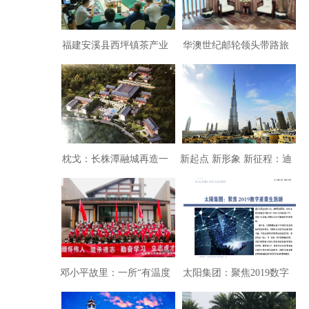
福建安溪县西坪镇茶产业
华澳世纪邮轮领头带路旅
专题推介会在京隆重举办
游
枕戈：长株潭融城再造一
新起点 新形象 新征程：迪
山水洲城一座书院
拜储蓄银行将完美转型
邓小平故里：一所“有温度
太阳集团：聚焦2019数字
• 有灵魂 • 有思想”的学校
产业生态链