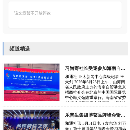
该文章暂不开放评论
频道精选
习尚野社长受邀参加海南自贸港北京招商推介会
和通社 亚太新闻中心高级记者 王
天剑 2026年6月23日上午，由海南
省人民政府主办的海南自贸港北京
招商推介会在北京的中国国际展览
中心顺义馆隆重举行。海南省省委
书记冯飞等亮相会场演讲，和通社
社长习尚野受邀出席了会议。 据了
解，这…
乐普生集团博鳌品牌峰会斩获双项大奖
和通社讯 5月31日电（袁志华 刘万
春）第十届博鳌品牌峰会暨2026品