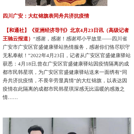
四川广安：大红锦旗表同舟共济抗疫情
【和通社】《亚洲经济导刊》北京
4
月
23
日讯（高级记者
王驰云报道）
“感谢，感谢！感谢邓小平故里——四川省
广安市广安区官盛健康驿站热情服务，感谢你们恪尽职守
无私奉献！”
2022
年
4
月
23
日，记者从广安区官盛健康驿站
获悉：
4
月
18
日
,
曾在广安区官盛健康驿站因疫情隔离的成
都市民韩星琪，为广安区官盛健康驿站送来一面绣有“同
舟共济抗疫情，不畏辛劳显真情”的大红锦旗，以表达因
疫情在此隔离的成都市民韩星琪深感无比温暖的感激之
情……