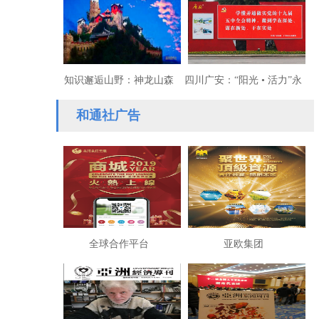
知识邂逅山野：神龙山森
四川广安：“阳光 • 活力”永
林课堂掀起教育变革
不枯竭之动力
和通社广告
全球合作平台
亚欧集团