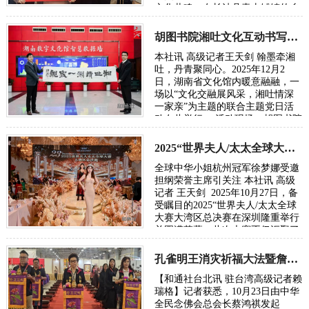
文化共鸣，在长沙县青山铺镇的乡
野间悄然绽放。胡图书院文化站正
式入驻青…
胡图书院湘吐文化互动书写民族团结新章
本社讯 高级记者王天剑 翰墨牵湘
吐，丹青聚同心。2025年12月2
日，湖南省文化馆内暖意融融，一
场以“文化交融展风采，湘吐情深
一家亲”为主题的联合主题党日活
动在此举行。 活动现场，胡图书院
理事长胡勇飞先生亲笔题写的“湘
吐情深一家亲”…
2025“世界夫人/太太全球大赛大湾区总决赛在深圳落幕
全球中华小姐杭州冠军徐梦娜受邀
担纲荣誉主席引关注 本社讯 高级
记者 王天剑 2025年10月27日，备
受瞩目的2025“世界夫人/太太全球
大赛大湾区总决赛在深圳隆重举行
并圆满落幕。此次大赛不仅汇聚了
来自全国各地的优秀选手，展现中
华儿女…
孔雀明王消灾祈福大法暨詹秀蓉镂空佛经展台北隆重举行
【和通社台北讯 驻台湾高级记者赖
瑞格】记者获悉，10月23日由中华
全民念佛会总会长蔡鸿祺发起