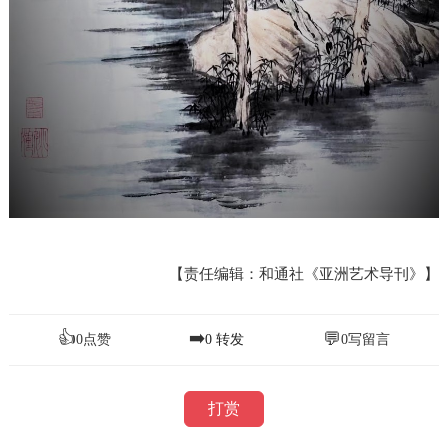
【责任编辑：和通社《亚洲艺术导刊》】
👍
➡️
💬
0
点赞
0
转发
0
写留言
打赏