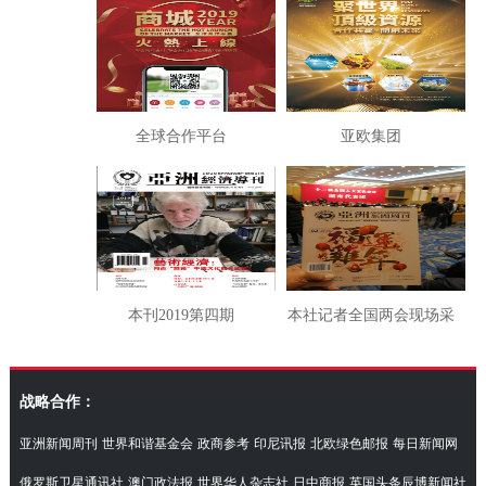
全球合作平台
亚欧集团
本刊2019第四期
本社记者全国两会现场采
访湖南代表团
战略合作：
亚洲新闻周刊
世界和谐基金会
政商参考
印尼讯报
北欧绿色邮报
每日新闻网
俄罗斯卫星通讯社
澳门政法报
世界华人杂志社
日中商报
英国头条辰博新闻社