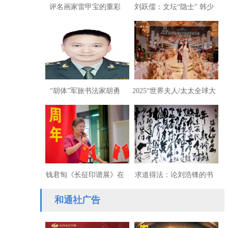
评名画家雷甲宝的重彩
刘跃儒：文坛“隐士” 韩少
画：光彩文采的新视觉盛
功
宴
“胡体”军旅书法家胡勇
2025“世界夫人/太太全球大
飞：法度驾驭历史创新时
赛大湾区总决赛在深圳落
代
幕
钱君匋《长征印谱展》在
求道得法：论刘浩锋的书
沪开幕
法艺术
和通社广告