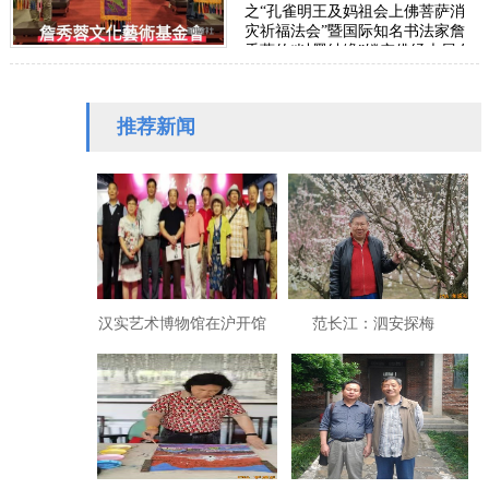
之“孔雀明王及妈祖会上佛菩萨消
灾祈福法会”暨国际知名书法家詹
秀蓉的“以墨结缘”镂空佛经大展在
圆山争艷馆隆重展出，并于27日傍
晚圆满落幕。…
推荐新闻
汉实艺术博物馆在沪开馆
范长江：泗安探梅