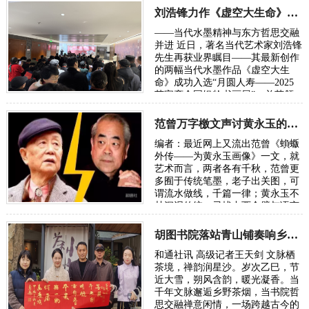
刘浩锋力作《虚空大生命》入选2025荣宝斋全国书画展
——当代水墨精神与东方哲思交融
并进 近日，著名当代艺术家刘浩锋
先生再获业界瞩目——其最新创作
的两幅当代水墨作品《虚空大生
命》成功入选“月圆人寿——2025
荣宝斋全国银龄书画展”，并获颁
参展证书。这也是继其此前入选外
交部《新中国国礼…
范曾万字檄文声讨黄永玉的“丑恶灵魂”
编者：最近网上又流出范曾《蝜蝂
外传——为黄永玉画像》一文，就
艺术而言，两者各有千秋，范曾更
多囿于传统笔墨，老子出关图，可
谓流水做线，千篇一律；黄永玉不
甘沉泥传统，寻找中西合璧与语言
的创新，可谓再开新路。从来传统
与现代的代…
胡图书院落站青山铺奏响乡土文化振兴新声
和通社讯 高级记者王天剑 文脉栖
茶境，禅韵润星沙。岁次乙巳，节
近大雪，朔风含韵，暖光凝香。当
千年文脉邂逅乡野茶烟，当书院哲
思交融禅意闲情，一场跨越古今的