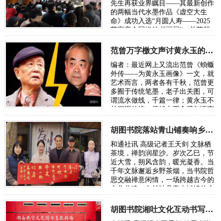
先生再获业界瞩目——其最新创作
的两幅当代水墨作品《虚空大生
命》成功入选“月圆人寿——2025
荣宝斋全国银龄书画展”，并获颁
参展证书。这也是继其此前入选外
交部《新中国国礼…
范曾万字檄文声讨黄永玉的“丑恶灵魂”
编者：最近网上又流出范曾《蝜蝂
外传——为黄永玉画像》一文，就
艺术而言，两者各有千秋，范曾更
多囿于传统笔墨，老子出关图，可
谓流水做线，千篇一律；黄永玉不
甘沉泥传统，寻找中西合璧与语言
的创新，可谓再开新路。从来传统
与现代的代…
胡图书院落站青山铺奏响乡土文化振兴新声
和通社讯 高级记者王天剑 文脉栖
茶境，禅韵润星沙。岁次乙巳，节
近大雪，朔风含韵，暖光凝香。当
千年文脉邂逅乡野茶烟，当书院哲
思交融禅意闲情，一场跨越古今的
文化共鸣，在长沙县青山铺镇的乡
野间悄然绽放。胡图书院文化站正
式入驻青…
胡图书院湘吐文化互动书写民族团结新章