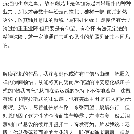
抗拒的生命之重,。故召彪兄正是体恤缘起因果造作的种种
业力，所以才会数十年经走南撞北，独树一帜, 而后超然
物外，以其独具意味的新锐书写四处化缘！,即便仍有无法
跨过的重重业障,但只要是有仰望、有心怀,有法无定法的
精神探险，就一定能通过其明心见性的笔墨见证其不同凡
响。
解读召彪的作品，我注意到他或许有些信马由缰，笔墨入
禅的瞬间顿悟，故能将其内窥而后仰望的冲突感化成庄子
式的“物我两忘”,从而在命运感的挟持下不停地逃窜，这既
有海子和普拉斯式的壮烈感，也有突出重围,寄宿人间的无
所谓。所以，尽管他依然在路上东张西望，踽踽独行，但
却总能因了这诗性的企盼而锋芒毕露，左冲右突，然后泅
渡到自己悬设的彼岸开疆拓土，奋发有为。所以我说：老
段！你就像落荒而逃的文化浪人，即便追随者寥寥，但总