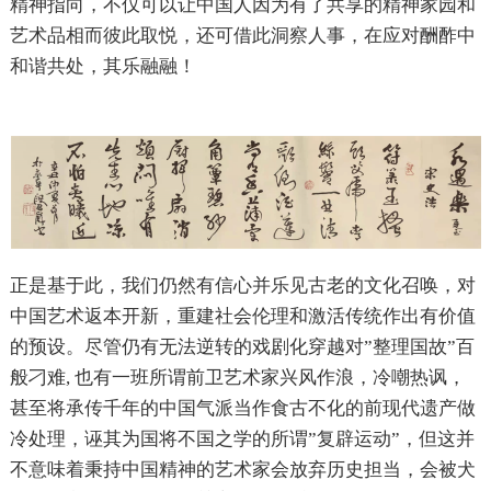
精神指向，不仅可以让中国人因为有了共享的精神家园和
艺术品相而彼此取悦，还可借此洞察人事，在应对酬酢中
和谐共处，其乐融融！
正是基于此，我们仍然有信心并乐见古老的文化召唤，对
中国艺术返本开新，重建社会伦理和激活传统作出有价值
的预设。尽管仍有无法逆转的戏剧化穿越对”整理国故”百
般刁难, 也有一班所谓前卫艺术家兴风作浪，冷嘲热讽，
甚至将承传千年的中国气派当作食古不化的前现代遗产做
冷处理，诬其为国将不国之学的所谓”复辟运动”，但这并
不意味着秉持中国精神的艺术家会放弃历史担当，会被犬