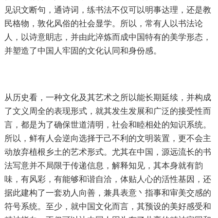
见识文断句，通诗词，练书法不仅可以明事达理，还是教
民格物，敦化风俗的社会显学。所以，常有人以书法论
人，以诗意眀志，并由此淬炼而成中国特有的美学形态，
并塑造了中国人牢固的文化认同和身份感。
从历史看，一种文化及其艺术之所以能长期延续，并构成
了文义周全的表现形式，就其发生发展和广泛的接受性而
言，都是为了确保世道清明，社会和睦相处的知识系统。
所以，鲜有人会逆向选择于己不利的文明装置，更不会主
动放弃植根乡土的艺术形式。尤其在中国，源远流长的书
法写意并不局限于传递信息，解释知见，其本身就有韵
味，有风彩，有能够和谐自洽，体贴人心的活性基因，还
据此建构了一套劝人向善，兼具表意丶指事和审美交感的
符号系统。至少，就中国文化而言，其预设的美好感受和