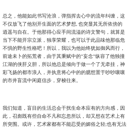
总之，他能如此书写沧浪，弹指挥去心中的流年纠缠，这
不仅放飞了他别开生面的艺术梦想, 也突显其无所依傍的
逍遥与自在。于他那得心应手间流溢的诗文警句，就算是
当下不能开宗立派，独享荣耀，也可以于此品味他那临危
不惧的野生性格吧！所以，我以为他始终犹如御风而行，
前途未卜的拓荒者，由于其秉赋中的”妄念”纵容了他独撞
江湖的侠肝义胆，所以他总是倾向于做一个了无牵挂，神
彩飞扬的都市浪人，并执意将心中的的臆想置于吵吵嚷嚷
的市井盲流中闲庭信步，穿梭往来。
我们知道，盲目的生活总会干扰生命本应有的方向感，因
此，召彪既有些自命不凡和忘忽所以，却又想在艺术上有
所突围。或许，艺术家都有不能忍受的媚俗之轻;也有无法