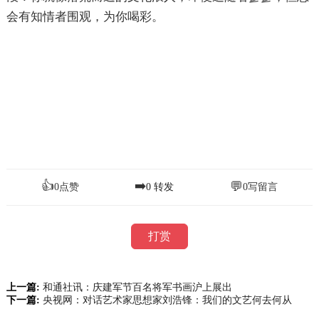
会有知情者围观，为你喝彩。
👍
➡️
💬
0
点赞
0
转发
0
写留言
打赏
上一篇:
和通社讯：庆建军节百名将军书画沪上展出
下一篇:
央视网：对话艺术家思想家刘浩锋：我们的文艺何去何从