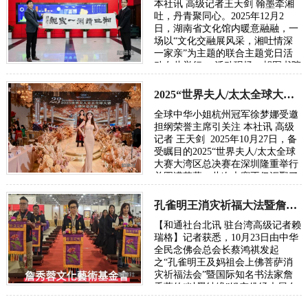
本社讯 高级记者王天剑 翰墨牵湘
吐，丹青聚同心。2025年12月2
日，湖南省文化馆内暖意融融，一
场以“文化交融展风采，湘吐情深
一家亲”为主题的联合主题党日活
动在此举行。 活动现场，胡图书院
理事长胡勇飞先生亲笔题写的“湘
吐情深一家亲”…
2025“世界夫人/太太全球大赛大湾区总决赛在深圳落幕
全球中华小姐杭州冠军徐梦娜受邀
担纲荣誉主席引关注 本社讯 高级
记者 王天剑 2025年10月27日，备
受瞩目的2025“世界夫人/太太全球
大赛大湾区总决赛在深圳隆重举行
并圆满落幕。此次大赛不仅汇聚了
来自全国各地的优秀选手，展现中
华儿女…
孔雀明王消灾祈福大法暨詹秀蓉镂空佛经展台北隆重举行
【和通社台北讯 驻台湾高级记者赖
瑞格】记者获悉，10月23日由中华
全民念佛会总会长蔡鸿祺发起
之“孔雀明王及妈祖会上佛菩萨消
灾祈福法会”暨国际知名书法家詹
秀蓉的“以墨结缘”镂空佛经大展在
圆山争艷馆隆重展出，并于27日傍