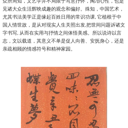
众所周知，文艺学并不局限于写意抒怀，陶冶心性，也是
见诸大众生活辉映成趣的观念和偏好。殊知，中国艺术，
尤其书法美学正是缘起百姓日用的常识功课, 它植根于中
国人情世故，是从对现实人生关照出发,把世间问题诉诸文
字书写, 从而在实用与抒情之间体悟美感。所以说诗以言
志，文以载道，其意义不单是促人向善、安抚身心，还是
亲疏相顾的情感符号和精神家园。