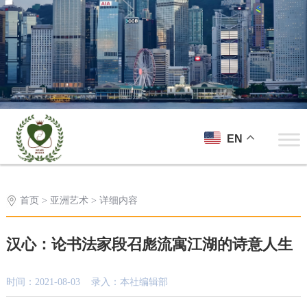
EN
首页
>
亚洲艺术
> 详细内容
汉心：论书法家段召彪流寓江湖的诗意人生
时间：2021-08-03 录入：本社编辑部