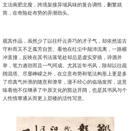
文法南肥北瘦，跨境架接异域风味的复合调性，删繁就
简，在奇险处布势的弄潮劲头。
观其作品，虽然少了以往纤云弄巧的才子气，却依然追古
守朴而又不乏孤芳自赏。看他在红尘中颠沛流离，一路横
冲直撞，反映在其书法落笔处却总是虚实穿插，诗酒并
举，笔力遒劲而且一气呵成。尤其近年书风，除却以往疏
阔混塔、尽显峥嵘之外，在立意布势和笔法构形上更是多
了些真气外泄的随意和潦草，漫不经心的临场发挥，这意
味着他不仅继承了中原文化的豁达开阔，也是其书风与个
人性情窜通从而更上层楼的活性写意。