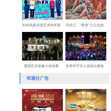
刘东风新语境艺术跨年展
范长江：“裂变”之父仇德
北京隆重举行
树
爱国艺术形象大使胡勇
世界环宇夫人选美比赛推
飞：以笔为戈铸军魂，以
动世界民族文化融合
和通社广告
墨为桥续文脉