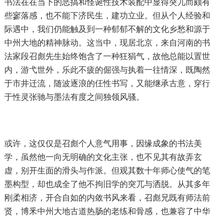
书法在在当下的恶搞和怪诞性技术装配中显得突兀而颇有
些寥落感，也不能下济民生，建功立业。但从个人经验和
际遇中，我们仍能触及到一种郁郁不解的文化乡愁和源于
中州大地的精神脉动。这当中，现居北京，来自河南的书
法家段召彪先生始终饱含了一种狂狷气，故他总能以置世
内，游弋世外，乐此不疲的倔强与执着一往情深，既陶然
于市井迁流，随波逐浪的仼性书写，又能继承古意，穿行
于性灵张驰与墨法有度之间独领风骚。
或许，这仅仅是召彪个人意气用事，因缘成象的书法美
学，虽然他一向无明确的文化主张，也不见其有故弄玄
虚，别开生面的滑头与作派。但观其数十年师心使气的笔
墨构型，却也成全了他不拘旧学的突兀与洒脱。从其多年
刚柔相济，开合自如的内敛书风来看，召彪兄既有师法前
贤，博釆中州大地古道热肠的老练和骨感，也兼容了中华