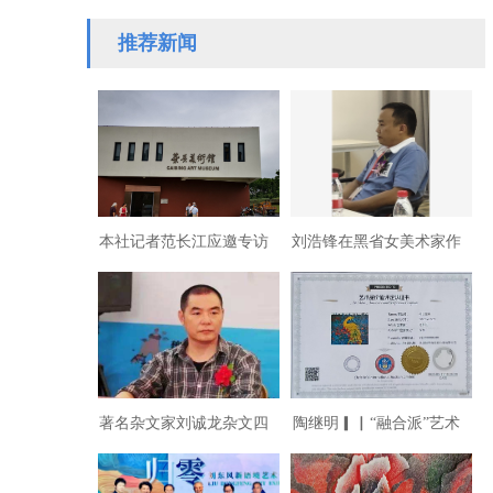
晚圆满落幕。…
推荐新闻
本社记者范长江应邀专访
刘浩锋在黑省女美术家作
上海蔡兵美术馆
品展畅谈东方文化复兴
著名杂文家刘诚龙杂文四
陶继明▎▏“融合派”艺术
则共飨
家：范长江及其丙烯画