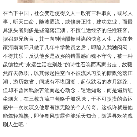
在当下中国，社会变迁使得文人一般有三种取向，或尽人
事，听天由命，随波逐流，或修身正性，建功立业，而最
具派头者则多是些流落江湖，不擅仕途经济的任性狂客。
据召彪兄所言，其一向钟情酣畅淋漓的快意人生，故在老
家河南南阳只做了几年中学教员之后，即陷入我独闷闷，
不得其乐，反认他乡是故乡的错置感而魂不守舍，被一种
昆德拉式“永远生活在别处”的诗性召唤而离家出走，故毅
然辞去教职，以其缘起性空而不被流风习染的慷慨沦落江
湖，游历数省，间或有不堪回溯，起伏跌宕的岁月蹉跎，
但却不曾因羁旅苦涩而起心动念，迷途知返，而是遍历红
尘烟火，在三教九流中领略千般况味，于不可捉摸的命运
感中一次次演义他那有惊无险的个人传奇。这或许就是他
能驾轻就熟，即便餐风饮露也能乐天知命，随遇寻欢的戏
剧人生吧！