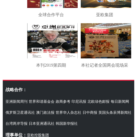
全球合作平台
亚欧集团
本刊2019第四期
本社记者全国两会现场采
访湖南代表团
战略合作：
亚洲新闻周刊
世界和谐基金会
政商参考
印尼讯报
北欧绿色邮报
每日新闻网
俄罗斯卫星通讯社
澳门政法报
世界华人杂志社
日中商报
英国头条辰博新闻社
台湾两岸导报
日本亚洲通讯社
韩国新华报社
理事单位：
亚欧控股集团