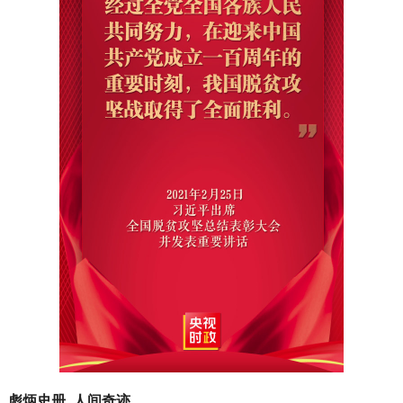
彪炳史册 人间奇迹