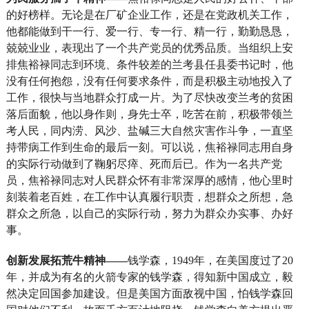
的好榜样。无论是在厂矿企业工作，还是在党政机关工作，
他都能做到干一行、爱一行、专一行、精一行，勤勤恳恳，
兢兢业业，表现出了一个共产党员的优秀品质。当组织上安
排焦裕禄同志到环境、条件较差的兰考县任县委书记时，他
没有任何抱怨，没有任何要求条件，而是积极主动地投入了
工作，很快与当地群众打成一片。为了尽快改变兰考的贫困
落后面貌，他以身作则，身先士卒，吃苦在前，积极带领兰
考人民，同内涝、风沙、盐碱三大自然灾害作斗争，一直坚
持带病工作到生命的最后一刻。可以说，焦裕禄同志用自身
的实际行动做到了鞠躬尽瘁、死而后已。作为一名共产党
员，焦裕禄同志对人民群众怀有非常深厚的感情，他心里时
刻装着老百姓，在工作中认真履行职责，想群众之所想，急
群众之所急，以自己的实际行动，努力为群众办实事、办好
事。
创新发展拓荒牛精神——
钱学森，1949年，在美国度过了20
年，并成为有名的火箭专家的钱学森，得知新中国成立，毅
然决定回国参加建设。但是美国方面敌视中国，怕钱学森回