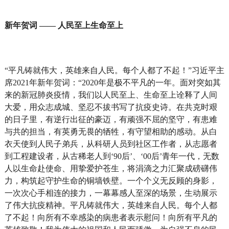
新年贺词 —— 人民至上生命至上
“平凡铸就伟大，英雄来自人民。每个人都了不起！”习近平主
席2021年新年贺词：“2020年是极不平凡的一年。面对突如其
来的新冠肺炎疫情，我们以人民至上、生命至上诠释了人间
大爱，用众志成城、坚忍不拔书写了抗疫史诗。在共克时艰
的日子里，有逆行出征的豪迈，有顽强不屈的坚守，有患难
与共的担当，有英勇无畏的牺牲，有守望相助的感动。从白
衣天使到人民子弟兵，从科研人员到社区工作者，从志愿者
到工程建设者，从古稀老人到‘90后’、‘00后’青年一代，无数
人以生命赴使命、用挚爱护苍生，将涓滴之力汇聚成磅礴伟
力，构筑起守护生命的铜墙铁壁。一个个义无反顾的身影，
一次次心手相连的接力，一幕幕感人至深的场景，生动展示
了伟大抗疫精神。平凡铸就伟大，英雄来自人民。每个人都
了不起！向所有不幸感染的病患者表示慰问！向所有平凡的