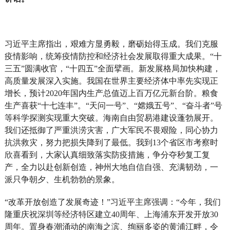
习近平主席指出，艰难方显勇毅，磨砺始得玉成。我们克服
疫情影响，统筹疫情防控和经济社会发展取得重大成果。“十
三五”圆满收官，“十四五”全面擘画。新发展格局加快构建，
高质量发展深入实施。我国在世界主要经济体中率先实现正
增长，预计2020年国内生产总值迈上百万亿元新台阶。粮食
生产喜获“十七连丰”。“天问一号”、“嫦娥五号”、“奋斗者”号
等科学探测实现重大突破。海南自由贸易港建设蓬勃展开。
我们还抵御了严重洪涝灾害，广大军民不畏艰险，同心协力
抗洪救灾，努力把损失降到了最低。我到13个省区市考察时
欣喜看到，大家认真细致落实防疫措施，争分夺秒复工复
产，全力以赴创新创造，神州大地自信自强、充满韧劲，一
派只争朝夕、生机勃勃的景象。
“改革开放创造了发展奇迹！”习近平主席强调：“今年，我们
隆重庆祝深圳等经济特区建立40周年、上海浦东开发开放30
周年。置身春潮涌动的南海之滨、绚丽多姿的黄浦江畔，令