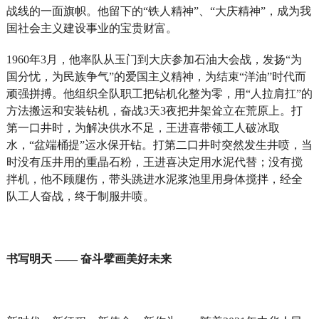
战线的一面旗帜。他留下的“铁人精神”、“大庆精神”，成为我
国社会主义建设事业的宝贵财富。
1960
年3月，他率队从玉门到大庆参加石油大会战，发扬“为
国分忧，为民族争气”的爱国主义精神，为结束“洋油”时代而
顽强拼搏。他组织全队职工把钻机化整为零，用“人拉肩扛”的
方法搬运和安装钻机，奋战3天3夜把井架耸立在荒原上。打
第一口井时，为解决供水不足，王进喜带领工人破冰取
水，“盆端桶提”运水保开钻。打第二口井时突然发生井喷，当
时没有压井用的重晶石粉，王进喜决定用水泥代替；没有搅
拌机，他不顾腿伤，带头跳进水泥浆池里用身体搅拌，经全
队工人奋战，终于制服井喷。
书写明天 —— 奋斗擘画美好未来