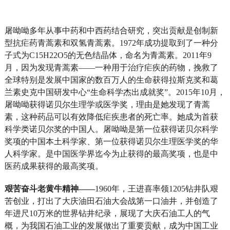
屠呦呦多年从事中药和中西药结合研究，突出贡献是创制新
型抗疟药青蒿素和双氢青蒿素。1972年成功提取到了一种分
子式为C15H22O5的无色结晶体，命名为青蒿素。2011年9
月，因为发现青蒿素——一种用于治疗疟疾的药物，挽救了
全球特别是发展中国家的数百万人的生命获得拉斯克奖和葛
兰素史克中国研发中心“生命科学杰出成就奖”。2015年10月，
屠呦呦获得诺贝尔生理学或医学奖，理由是她发现了青蒿
素，这种药品可以有效降低疟疾患者的死亡率。她成为首获
科学类诺贝尔奖的中国人。屠呦呦是第一位获得诺贝尔科学
奖项的中国本土科学家、第一位获得诺贝尔生理医学奖的华
人科学家。是中国医学界迄今为止获得的最高奖项，也是中
医药成果获得的最高奖项。
艰苦奋斗老黄牛精神——
1960
年，王进喜率领1205钻井队艰
苦创业，打出了大庆油田石油大会战第一口油井，并创造了
年进尺10万米的世界钻井纪录，展现了大庆石油工人的气
概，为我国石油工业的发展做出了重要贡献，成为中国工业