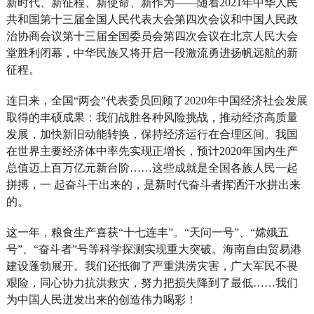
新时代、新征程、新使命、新作为——随着2021年中华人民
共和国第十三届全国人民代表大会第四次会议和中国人民政
治协商会议第十三届全国委员会第四次会议在北京人民大会
堂胜利闭幕，中华民族又将开启一段激流勇进扬帆远航的新
征程。
连日来，全国“两会”代表委员回顾了2020年中国经济社会发展
取得的丰硕成果：我们战胜各种风险挑战，推动经济高质量
发展，加快新旧动能转换，保持经济运行在合理区间。我国
在世界主要经济体中率先实现正增长，预计2020年国内生产
总值迈上百万亿元新台阶……这些成就是全国各族人民一起
拼搏，一 起奋斗干出来的，是新时代奋斗者挥洒汗水拼出来
的。
这一年，粮食生产喜获“十七连丰”。“天问一号”、“嫦娥五
号”、“奋斗者”号等科学探测实现重大突破。海南自由贸易港
建设蓬勃展开。我们还抵御了严重洪涝灾害，广大军民不畏
艰险，同心协力抗洪救灾，努力把损失降到了最低……我们
为中国人民迸发出来的创造伟力喝彩！