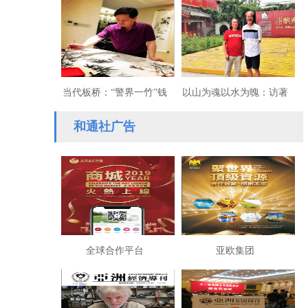
树
礼：黑龙江省女美术家作
品展近日开幕
当代板桥：“警界一竹”钱
以山为魂以水为魄：访著
德金“为爱而画”
名山水画家金云教授
和通社广告
全球合作平台
亚欧集团