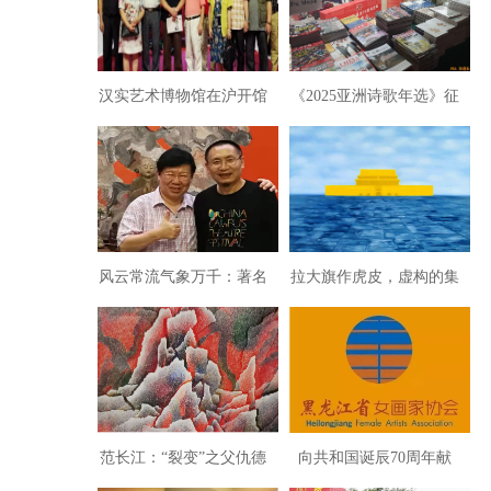
汉实艺术博物馆在沪开馆
《2025亚洲诗歌年选》征
稿启事
风云常流气象万千：著名
拉大旗作虎皮，虚构的集
书画篆刻家徐庆华
体梦魇——张晓刚
范长江：“裂变”之父仇德
向共和国诞辰70周年献