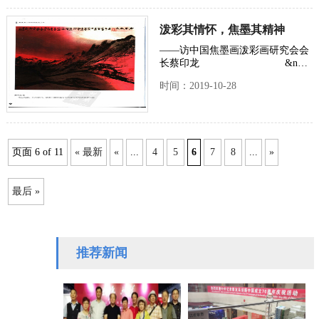
日在马来西亚柔佛州新山书法馆隆
重举…
泼彩其情怀，焦墨其精神
时间：2019-10-31
——访中国焦墨画泼彩画研究会会
长蔡印龙 &n…
时间：2019-10-28
页面 6 of 11
« 最新
«
...
4
5
6
7
8
...
»
最后 »
推荐新闻