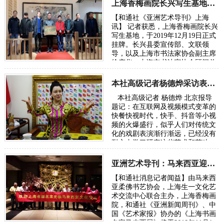
位于…
上海香梅画院长兴写生基地正式成立
时间：
【和通社《亚洲艺术导刊》上海
讯】 记者获悉，上海香梅画院长兴
写生基地，于2019年12月19日正式
挂牌。长兴县委宣传部、文联领
导，以及上海市书法家协会副主席
徐庆华、上海市书法家协会顾问兼
上海市文史研究馆馆员戴小京、吴
昌硕艺…
本社高级记者杨德烨采访表演艺术大家张香兰
时间：2019-12-26
本社高级记者 杨德烨 北京报导
题记：在互联网及视频模式变革的
快餐快视时代，快手、抖音等小视
频的火爆盛行，似乎人们对传统文
化的戏剧表演渐行渐远，已经没有
耐心去学习研究这些艺术和苦功
夫。谈起戏剧表演…
亚洲艺术导刊：马来西亚迎来上海名家艺术展
时间：2019-11-03
【和通社消息记者闻益】由马来西
亚柔佛书艺协会，上海生一文化艺
术交流中心联合主办，上海香梅画
院，和通社《亚洲新闻周刊》、中
国《艺术家报》协办的《上海书画
名家马来西展》将于2019年11月1