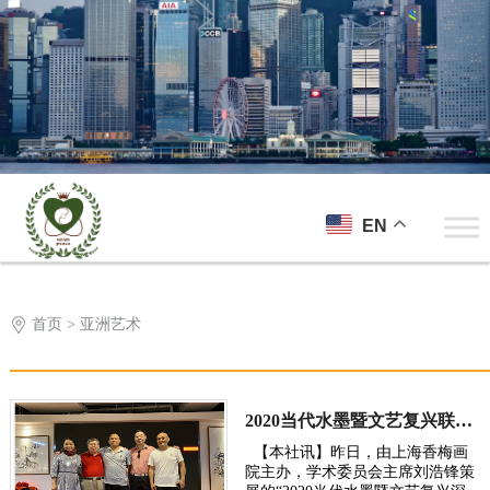
EN
首页
> 亚洲艺术
2020当代水墨暨文艺复兴联展深圳海上世界隆重展出
【本社讯】昨日，由上海香梅画
院主办，学术委员会主席刘浩锋策