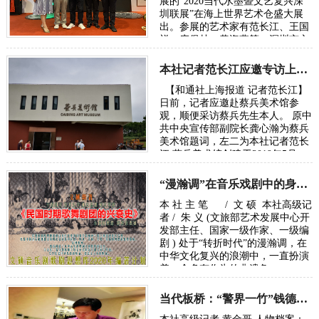
展的“2020当代水墨暨文艺复兴深
圳联展”在海上世界艺术仓盛大展
出。参展的艺术家有范长江、王国
祥、庄保林、黄海燕等。深圳市文
联、湖南省驻深圳办事处等相关
党…
本社记者范长江应邀专访上海蔡兵美术馆
时间：2020-10-19
【和通社上海报道 记者范长江】
日前，记者应邀赴蔡兵美术馆参
观，顺便采访蔡兵先生本人。 原中
共中央宣传部副院长龚心瀚为蔡兵
美术馆题词，左二为本社记者范长
江 蔡兵美术馆创建于2019年5月，
不久之前始对外开放，是一家以…
“漫瀚调”在音乐戏剧中的身份识别与转换
时间：2020-07-15
本 社 主 笔 / 文 硕 本社高级记
者 / 朱 义 (文旅部艺术发展中心开
发部主任、国家一级作家、一级编
剧 ) 处于“转折时代”的漫瀚调，在
中华文化复兴的浪潮中，一直扮演
着一个多有作为的非遗角…
时间：2020-04-21
当代板桥：“警界一竹”钱德金“为爱而画”