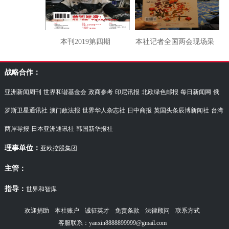
本刊2019第四期
本社记者全国两会现场采
访湖南代表团
战略合作：
亚洲新闻周刊
世界和谐基金会
政商参考
印尼讯报
北欧绿色邮报
每日新闻网
俄
罗斯卫星通讯社
澳门政法报
世界华人杂志社
日中商报
英国头条辰博新闻社
台湾
两岸导报
日本亚洲通讯社
韩国新华报社
理事单位：
亚欧控股集团
主管：
指导：
世界和智库
欢迎捐助
本社账户
诚征英才
免责条款
法律顾问
联系方式
客服联系：yanxin8888899999@gmail.com