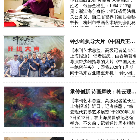
本社高级记者 黄金哥 人物档案：
姓名：钱德金出生：1964.7.13籍
贯：浙江海宁身份：浙江省司法机
关公务员、浙江省警界书画协会秘
书长、杭州市书画艺术研究会副秘
书长 简历：钱德金，号西溪隐士，
性情淡泊，画作清雅，尤喜画竹…
钟少雄执导大片《中国兵王》开机大吉
时间：2020-04-08
【本刊艺术总监、高级记者范长江
上海报道】 记者据悉，由香港著名
导演钟少雄指导的大片《中国兵王
—绝密任务》，即将2020年1月期
间于马来西亚隆重开机！ 钟少雄，
祖籍广东省中山市，本人出生于香
港。《四大家族之龙虎兄弟》是钟
导的…
承传创新 诗画辉映：韩云现代彩墨艺术展览开幕
时间：2020-01-14
【本刊艺术总监、高级记者范长江
上海报道】近日，记者获悉，“韩
云现代彩墨艺术展览”于2020年1月
7日至12日，在上海吴昌硕纪念馆
举办。不久前，记者通过周本根教
授初识韩云教授，了解到他是一位
写实主义画家。收到邀请函即赶往