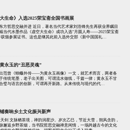
大生命》入选2025荣宝斋全国书画展
东方哲思交融并进 近日，著名当代艺术家刘浩锋先生再获业界瞩目
幅当代水墨作品《虚空大生命》成功入选“月圆人寿——2025荣宝斋
并获颁参展证书。这也是继其此前入选外交部《新中国国礼…
黄永玉的“丑恶灵魂”
出范曾《蝜蝂外传——为黄永玉画像》一文，就艺术而言，两者各
于传统笔墨，老子出关图，可谓流水做线，千篇一律；黄永玉不甘
合璧与语言的创新，可谓再开新路。从来传统与现代的代…
铺奏响乡土文化振兴新声
王天剑 文脉栖茶境，禅韵润星沙。岁次乙巳，节近大雪，朔风含韵，
脉邂逅乡野茶烟，当书院哲思交融禅意闲情，一场跨越古今的文化