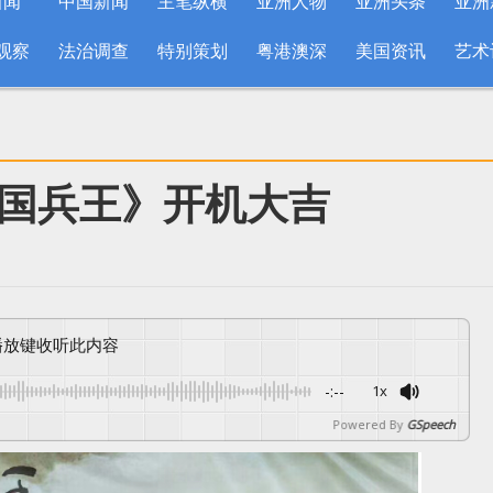
新闻
中国新闻
主笔纵横
亚洲人物
亚洲头条
亚洲
观察
法治调查
特别策划
粤港澳深
美国资讯
艺术
国兵王》开机大吉
按播放键收听此内容
-:--
1x
Powered By
GSpeech