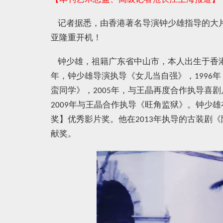
记者据悉，由香港著名导演钟少雄指导的大
亚隆重开机！
钟少雄，祖籍广东省中山市，本人出生于香
年，钟少雄导演执导《女儿当自强》，
年
1996
蛮同学》，
年，与王晶再度合作执导喜剧
2005
年与王晶合作执导《旺角监狱》。钟少雄
2009
奖
】
优秀影片奖。他在
年执导的古装剧《
2013
献奖。