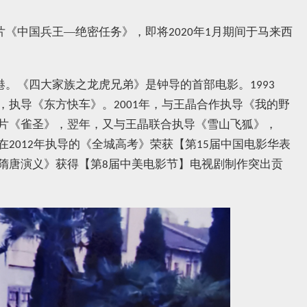
片《中国兵王—绝密任务》，即将
年
月期间于马来西
2020
1
港。《四大家族之龙虎兄弟》是钟导的首部电影。
1993
，执导《东方快车》。
年，与王晶合作执导《我的野
2001
片《雀圣》，翌年，又与王晶联合执导《雪山飞狐》，
在
年执导的《全城高考》荣获
【
第
届中国电影华表
2012
15
隋唐演义》获得
【
第
届中美电影节
】
电视剧制作突出贡
8