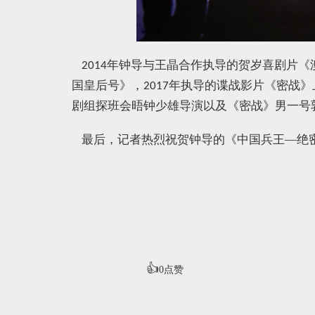
年钟导与王晶合作执导的贺岁喜剧片《
2014
国皇后号》，
年执导的谍战影片《密战》
2017
剧组探班会晤钟少雄导演以及《密战》男一号
最后，记者热烈祝贺钟导的《中国兵王—绝
👍
0
点赞