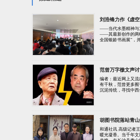
刘浩锋力作《虚空
——当代水墨精神与
——其最新创作的两
全国银龄书画展”，
范曾万字檄文声讨
编者：最近网上又流
有千秋，范曾更多囿
沉泥传统，寻找中西
胡图书院落站青山
和通社讯 高级记者
暖光凝香。当千年文