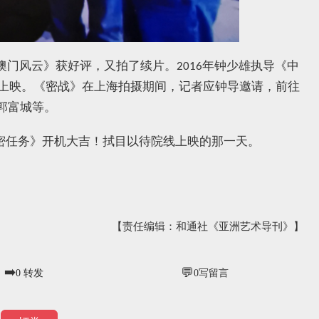
澳门风云》获好评，又拍了续片。
年钟少雄执导《中
2016
上映。《密战》在上海拍摄期间，记者应钟导邀请，前往
郭富城等。
密任务》开机大吉！拭目以待院线上映的那一天。
【责任编辑：和通社《亚洲艺术导刊》】
➡️
💬
0
转发
0
写留言