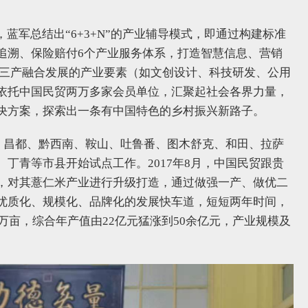
蓝军总结出“6+3+N”的产业辅导模式，即通过构建标准
追溯、保险赔付6个产业服务体系，打造智慧信息、营销
个三产融合发展的产业要素（如文创设计、科技研发、公用
依托中国民贸两万多家会员单位，汇聚起社会各界力量，
决方案，探索出一条有中国特色的乡村振兴新路子。
沙、昌都、黔西南、鞍山、吐鲁番、图木舒克、和田、拉萨
丁青等市县开始试点工作。2017年8月，中国民贸跟贵
，对其薏仁米产业进行升级打造，通过做强一产、做优二
优质化、规模化、品牌化的发展快车道，短短两年时间，
万亩，综合年产值由22亿元猛涨到50余亿元，产业规模及