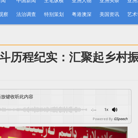
新闻
中国新闻
主笔纵横
亚洲人物
亚洲头条
亚洲
观察
法治调查
特别策划
粤港澳深
美国资讯
艺术
斗历程纪实：汇聚起乡村
按播放键收听此内容
-:--
1x
Powered By
GSpeech