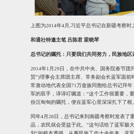
上图为2014年4月,习近平总书记在新疆考察
和通社特邀主笔 吕陈君 梁晓琴
总书记的嘱托：只要我们共同努力，民族地区
2014年1月29日，在中共中央、国务院春节
贸”)理事会主席团主席、常务副会长蓝军面
常激动地代表全国71万畲族同胞给总书记拜
军的双手，谆谆叮嘱道：“这个工作很重要，要
份沉甸甸的嘱托，便在蓝军心里深深扎下了根
同年4月28日，总书记来到南疆考察时发表了
品，农民就会受益于此。”这句话给了蓝军极
划”的根本遵循。从事民族工作十余年来，蓝军