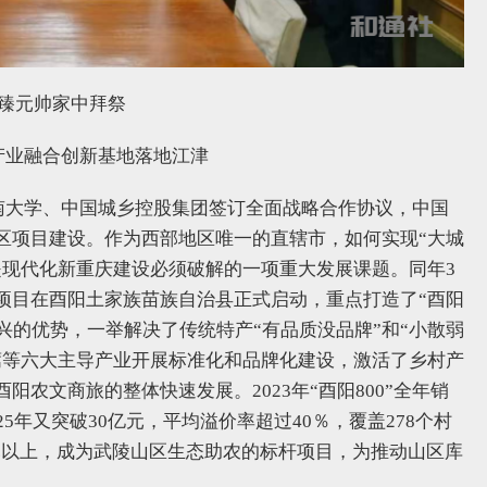
荣臻元帅家中拜祭
兴产业融合创新基地落地江津
江南大学、中国城乡控股集团签订全面战略合作协议，中国
区项目建设。作为西部地区唯一的直辖市，如何实现“大城
是现代化新重庆建设必须破解的一项重大发展课题。同年3
项目在酉阳土家族苗族自治县正式启动，重点打造了“酉阳
振兴的优势，一举解决了传统特产“有品质没品牌”和“小散弱
蒿等六大主导产业开展标准化和品牌化建设，激活了乡村产
农文商旅的整体快速发展。2023年“酉阳800”全年销
2025年又突破30亿元，平均溢价率超过40％，覆盖278个村
00元以上，成为武陵山区生态助农的标杆项目，为推动山区库