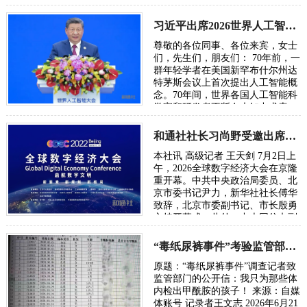
虑，我只想把账本翻开，一笔一笔
算清楚。因为…
习近平出席2026世界人工智能大会呼吁携手构建公正合理的全球人工智能治理体系
尊敬的各位同事、各位来宾，女士
们，先生们，朋友们： 70年前，一
群年轻学者在美国新罕布什尔州达
特茅斯会议上首次提出人工智能概
念。70年间，世界各国人工智能科
学家和研发者不断在未知中求索、
在曲折中前行、在坚守中突破。70
年后，…
和通社社长习尚野受邀出席2026年全球数字经济大会
本社讯 高级记者 王天剑 7月2日上
午，2026全球数字经济大会在京隆
重开幕。中共中央政治局委员、北
京市委书记尹力，新华社社长傅华
致辞，北京市委副书记、市长殷勇
主持开幕式。此外，中央网信办副
主任、国家网信办副主任王京涛，
国家发…
“毒纸尿裤事件”考验监管部门的党性初心与执法能力
原题：“毒纸尿裤事件”调查记者致
监管部门的公开信：我只为那些体
内检出甲酰胺的孩子！ 来源：自媒
体账号 记录者王文志 2026年6月21