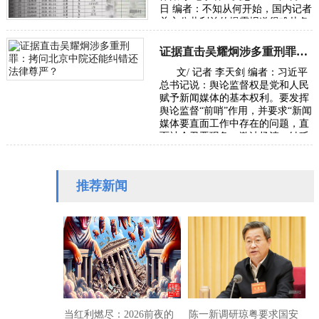
日 编者：不知从何开始，国内记者
关心公共利益的揭露报道很难从各
级主流媒体发出，往往是走自媒体
或者…
证据直击吴耀炯涉多重刑罪：拷问北京中院还能纠错还法律尊严？
文/ 记者 李天剑 编者：习近平
总书记说：舆论监督权是党和人民
赋予新闻媒体的基本权利。要发挥
舆论监督“前哨”作用，并要求“新闻
媒体要直面工作中存在的问题，直
面社会丑恶现象，激浊扬清、针砭
时弊”。本社收到受害者武女士
（应…
推荐新闻
当红利燃尽：2026前夜的
陈一新调研琼粤要求国安