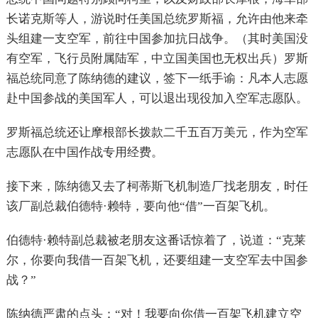
长诺克斯等人，游说时任美国总统罗斯福，允许由他来牵
头组建一支空军，前往中国参加抗日战争。（其时美国没
有空军，飞行员附属陆军，中立国美国也无权出兵）罗斯
福总统同意了陈纳德的建议，签下一纸手谕：凡本人志愿
赴中国参战的美国军人，可以退出现役加入空军志愿队。
罗斯福总统还让摩根部长拨款二千五百万美元，作为空军
志愿队在中国作战专用经费。
接下来，陈纳德又去了柯蒂斯飞机制造厂找老朋友，时任
该厂副总裁伯德特·赖特，要向他“借”一百架飞机。
伯德特·赖特副总裁被老朋友这番话惊着了，说道：“克莱
尔，你要向我借一百架飞机，还要组建一支空军去中国参
战？”
陈纳德严肃的点头：“对！我要向你借一百架飞机建立空