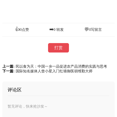
👍
➡️
💬
0
点赞
0
转发
0
写留言
打赏
上一篇:
民以食为天：中国一乡一品促进农产品消费的实践与思考
下一篇:
国际知名媒体人曾小星入门红墙御医胡维勤大师
评论区
暂无评论，快来抢沙发～