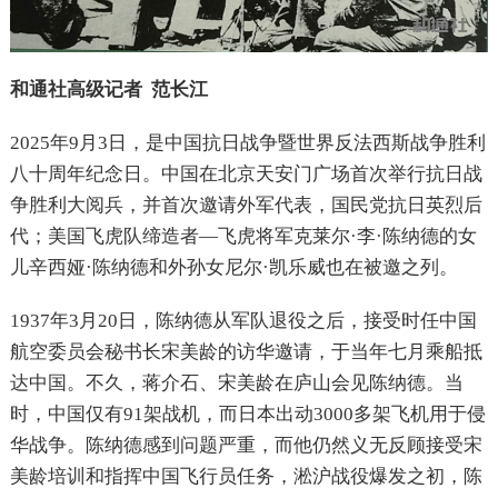
和通社高级记者 范长江
2025年9月3日，是中国抗日战争暨世界反法西斯战争胜利
八十周年纪念日。中国在北京天安门广场首次举行抗日战
争胜利大阅兵，并首次邀请外军代表，国民党抗日英烈后
代；美国飞虎队缔造者—飞虎将军克莱尔·李·陈纳德的女
儿辛西娅·陈纳德和外孙女尼尔·凯乐威也在被邀之列。
1937年3月20日，陈纳德从军队退役之后，接受时任中国
航空委员会秘书长宋美龄的访华邀请，于当年七月乘船抵
达中国。不久，蒋介石、宋美龄在庐山会见陈纳德。当
时，中国仅有91架战机，而日本出动3000多架飞机用于侵
华战争。陈纳德感到问题严重，而他仍然义无反顾接受宋
美龄培训和指挥中国飞行员任务，淞沪战役爆发之初，陈