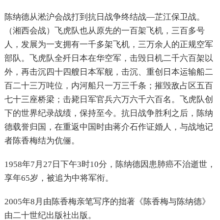
陈纳德从淞沪会战打到抗日战争终结战—芷江保卫战。
（湘西会战）飞虎队也从原先的一百架飞机，三百多号
人，发展为一支拥有一千多架飞机，三万余人的正规空军
部队。飞虎队全歼日本在华空军，击毁日机二千六百架以
外，再击沉四十四艘日本军舰，击沉、重创日本运输船二
百二十三万吨位，内河船只一万三千条；摧毁敌占区五百
七十三座桥梁；击毙日军官兵六万六千六百名。飞虎队创
下的世界纪录战绩，保持至今。抗日战争胜利之后，陈纳
德载誉归国，在重返中国时由蒋介石作证婚人，与战地记
者陈香梅结为伉俪。
1958年7月27日下午3时10分，陈纳德因患肺癌不治逝世，
享年65岁，被追为中将军衔。
2005年8月由陈香梅亲笔写序的拙著《陈香梅与陈纳德》
由二十世纪出版社出版。