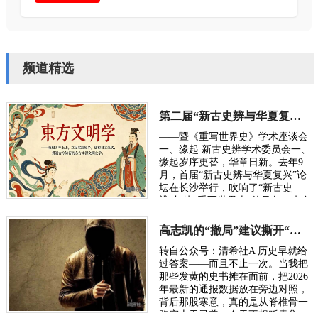
频道精选
第二届“新古史辨与华夏复兴”学术研讨会定于10月长沙举行
——暨《重写世界史》学术座谈会
一、缘起 新古史辨学术委员会一、
缘起岁序更替，华章日新。去年9
月，首届“新古史辨与华夏复兴”论
坛在长沙举行，吹响了“新古史
辨”加快“重写世界史”的号角。来自
五湖四海的朋友，汇聚各方智慧，
在反思百年“…
高志凯的“撤局”建议撕开“以夷灭华”的百年剧本
转自公众号：清希社A 历史早就给
过答案——而且不止一次。当我把
那些发黄的史书摊在面前，把2026
年最新的通报数据放在旁边对照，
背后那股寒意，真的是从脊椎骨一
路窜上天灵盖。今天不想贩卖焦