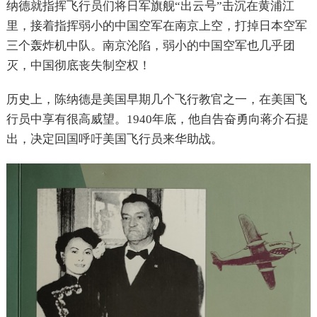
纳德就指挥飞行员们将日军旗舰“出云号”击沉在黄浦江
里，接着指挥弱小的中国空军在南京上空，打掉日本空军
三个轰炸机中队。南京沦陷，弱小的中国空军也几乎团
灭，中国彻底丧失制空权！
历史上，陈纳德是美国早期几个飞行教官之一，在美国飞
行员中享有很高威望。1940年底，他自告奋勇向蒋介石提
出，决定回国呼吁美国飞行员来华助战。