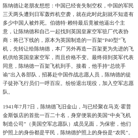
陈纳德让老朋友想想：中国已经丧失制空权，中国的军民
三天两头遭到日军轰炸机空袭，就在此时此刻就不知道有
多少中国人被炸死。伯德特·赖特最后竟被他逼出个主
意，让陈纳德和自己一起找到英国皇家空军驻厂代表协
商：将已下线的，原本为英国制造的一百架“P40型”飞
机，先转让给陈纳德，本厂另外再造一百架更为先进的飞
机供给英国皇家空军，而且价格不变。最终得到英军代表
同意，陈纳德一百架飞机到手。接着，他手持“总统手
谕”出入各部队，招募赴中国作战志愿人员，陈纳德的徒
子徒孙飞行员们一呼百应。纷纷退出现役，加入空军志愿
队。
1941年7月7日，陈纳德飞旧金山，与已经聚在马克·霍普
金斯饭店的首批一百二十名，身穿便装的美国“中央飞机
制造公司”（美国空军志愿队）成员见面，为保密，他们
护照上的身份都是平民，陈纳德护照上的身份是“农民”。