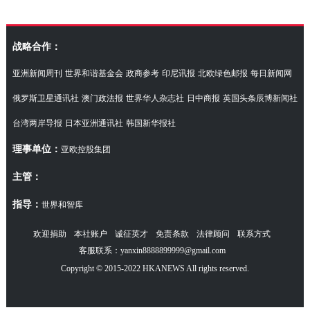
访湖南代表团
战略合作：
亚洲新闻周刊
世界和谐基金会
政商参考
印尼讯报
北欧绿色邮报
每日新闻网
俄罗斯卫星通讯社
澳门政法报
世界华人杂志社
日中商报
英国头条辰博新闻社
台湾两岸导报
日本亚洲通讯社
韩国新华报社
理事单位：
亚欧控股集团
主管：
指导：
世界和智库
欢迎捐助
本社账户
诚征英才
免责条款
法律顾问
联系方式
客服联系：yanxin8888899999@gmail.com
Copyright © 2015-2022 HKANEWS All rights reserved.