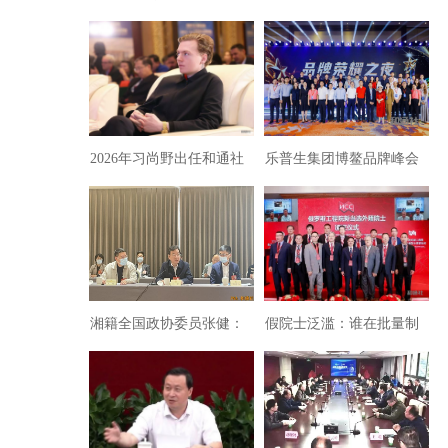
经济沉疴与时代拷问
铁军以高水平安全护航高
质量发展
2026年习尚野出任和通社
乐普生集团博鳌品牌峰会
新闻集团社长
斩获双项大奖
湘籍全国政协委员张健：
假院士泛滥：谁在批量制
关于加快人才引进力度的
造学术崇洋媚外的新装？
建议