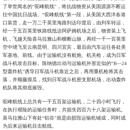
了举世闻名的“驼峰航线”，将抗战物资从美国源源不断运
往中国抗日战场。“驼峰航线”第一段，从美国大西洋各港
口装货，走一万二千英里海路到达印度后，由列车转运，
经一千五百英里铁路线抵达阿萨姆机场之后，物资装上飞
机，飞越天险喜马拉雅山和横断山脉，再经一千一百英里
空中绕飞至云南昆明、四川宜宾，最后由汽车运往各处美
军基地、前线。由于运输机没有航炮、机关枪，成为日军
战斗机攻击目标。陈纳德出动与运输机外形近似的“B—24
型轰炸机”诱导日军战斗机靠近之后，再用重机枪将其击
落，并顺藤摸瓜，找到日军战斗机密支那机场，出动轰炸
机队将其彻底摧毁。
驼峰航线上总共有一千五百架运输机，二十四小时飞行，
在执行艰险的运输任务时，共损失四百六十八架运输机。
喜马拉雅山下有处“铝谷”就是由损毁运输机铺成，同时成
为后来运输机目击航线。