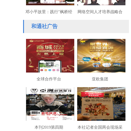
邓小平故里：践行“枫桥经
网络空间人才培养战略合
验”独具特色
作协议签约仪式在西华大
和通社广告
学举行
全球合作平台
亚欧集团
本刊2019第四期
本社记者全国两会现场采