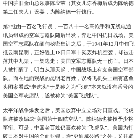
中国驻旧金山总领事陈应荣（其女儿陈香梅后成为陈纳德
第二任夫人）设宴，为陈纳德一行饯行。
第2批由一百名飞行员，一百八十一名高炮手和无线电通
讯员组成的空军志愿队随后出发，奔赴中国抗日战场。美
国空军志愿队在缅甸秘密集训之后，于1941年12月中旬飞
抵云南昆明，正好遇上18日日军十架轰炸机空袭，却被击
落其中九架，一架逃走；美国空军志愿队无一伤亡。日本
人被打醒了，明白从那天起，中国战场上有支美国空军部
队。而在地面观战的昆明老百姓，误将飞机头上画有鲨鱼
头图案看成“老虎头”于是称之为“飞虎”本来就没有番号的
美国空军志愿队，遂被称为“美国飞虎队”。
太平洋战争爆发之后，美国放弃中立立场对日宣战。飞虎
队遂被改编成“美国第十四航空队”。陈纳德也被授予少将
军衔。可是，中国老百姓仍喜欢称为“飞虎队”。美国为打
破日本对中国的全面封锁，除“史迪威公路”之外，又开辟