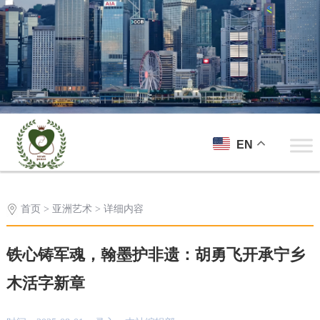
EN
首页
>
亚洲艺术
> 详细内容
铁心铸军魂，翰墨护非遗：胡勇飞开承宁乡
木活字新章