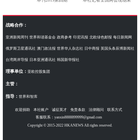
本刊2019第四期
本社记者全国两会现场采
访湖南代表团
战略合作：
亚洲新闻周刊
世界和谐基金会
政商参考
印尼讯报
北欧绿色邮报
每日新闻网
俄罗斯卫星通讯社
澳门政法报
世界华人杂志社
日中商报
英国头条辰博新闻社
台湾两岸导报
日本亚洲通讯社
韩国新华报社
理事单位：
亚欧控股集团
主管：
指导：
世界和智库
欢迎捐助
本社账户
诚征英才
免责条款
法律顾问
联系方式
客服联系：yanxin8888899999@gmail.com
Copyright © 2015-2022 HKANEWS All rights reserved.