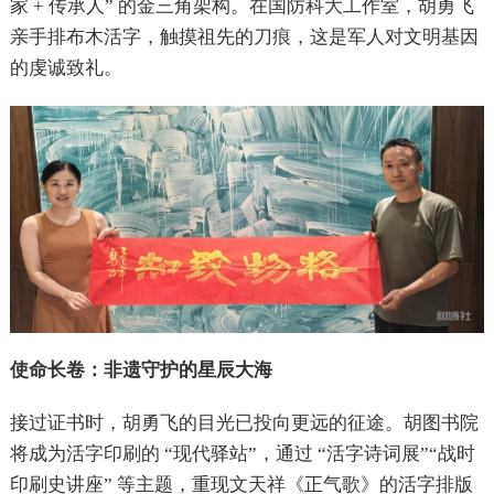
家 + 传承人” 的金三角架构。在国防科大工作室，胡勇飞
亲手排布木活字，触摸祖先的刀痕，这是军人对文明基因
的虔诚致礼。
使命长卷：非遗守护的星辰大海
接过证书时，胡勇飞的目光已投向更远的征途。胡图书院
将成为活字印刷的 “现代驿站”，通过 “活字诗词展”“战时
印刷史讲座” 等主题，重现文天祥《正气歌》的活字排版