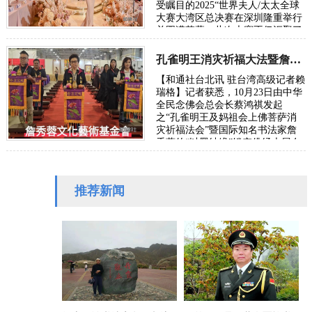
受瞩目的2025“世界夫人/太太全球
大赛大湾区总决赛在深圳隆重举行
并圆满落幕。此次大赛不仅汇聚了
来自全国各地的优秀选手，展现中
华儿女…
孔雀明王消灾祈福大法暨詹秀蓉镂空佛经展台北隆重举行
【和通社台北讯 驻台湾高级记者赖
瑞格】记者获悉，10月23日由中华
全民念佛会总会长蔡鸿祺发起
之“孔雀明王及妈祖会上佛菩萨消
灾祈福法会”暨国际知名书法家詹
秀蓉的“以墨结缘”镂空佛经大展在
圆山争艷馆隆重展出，并于27日傍
晚圆满落幕。…
推荐新闻