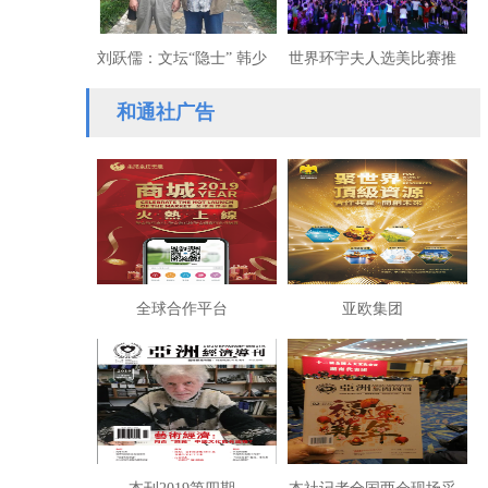
刘跃儒：文坛“隐士” 韩少
世界环宇夫人选美比赛推
功
动世界民族文化融合
和通社广告
全球合作平台
亚欧集团