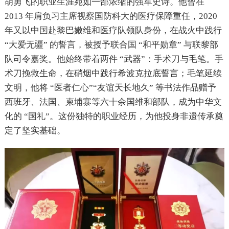
胡勇飞的职业生涯宛如一部浓缩的强军史诗。他曾在
2013 年肩负习主席视察国防科大的医疗保障重任，2020
年又以中国赴黎巴嫩维和医疗队领队身份，在战火中践行
“大爱无疆” 的誓言，被授予联合国 “和平勋章” 与联黎部
队司令嘉奖。他始终带着两件 “武器”：手术刀与毛笔。手
术刀挽救生命，在硝烟中践行希波克拉底誓言；毛笔延续
文明，他将 “医者仁心”“友谊天长地久” 等书法作品赠予
西班牙、法国、柬埔寨等六十余国维和部队，成为中华文
化的 “国礼”。这份独特的职业经历，为他投身非遗传承奠
定了坚实基础。