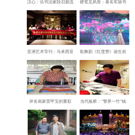
汉心：论书法家段召彪流
硬笔见风骨：著名军旅书
寓江湖的诗意人生
法家刘一虎
亚洲艺术导刊：马来西亚
歌舞剧《红莲赞》诞生前
迎来上海名家艺术展
后
评名画家雷甲宝的重彩
当代板桥：“警界一竹”钱
画：光彩文采的新视觉盛
德金“为爱而画”
宴