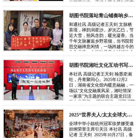
甘沉泥传统，寻找中西合璧与语言
的创新，可谓再开新路。从来传统
与现代的代…
胡图书院落站青山铺奏响乡土文化振兴新声
和通社讯 高级记者王天剑 文脉栖
茶境，禅韵润星沙。岁次乙巳，节
近大雪，朔风含韵，暖光凝香。当
千年文脉邂逅乡野茶烟，当书院哲
思交融禅意闲情，一场跨越古今的
文化共鸣，在长沙县青山铺镇的乡
野间悄然绽放。胡图书院文化站正
式入驻青…
胡图书院湘吐文化互动书写民族团结新章
本社讯 高级记者王天剑 翰墨牵湘
吐，丹青聚同心。2025年12月2
日，湖南省文化馆内暖意融融，一
场以“文化交融展风采，湘吐情深
一家亲”为主题的联合主题党日活
动在此举行。 活动现场，胡图书院
理事长胡勇飞先生亲笔题写的“湘
吐情深一家亲”…
2025“世界夫人/太太全球大赛大湾区总决赛在深圳落幕
全球中华小姐杭州冠军徐梦娜受邀
担纲荣誉主席引关注 本社讯 高级
记者 王天剑 2025年10月27日，备