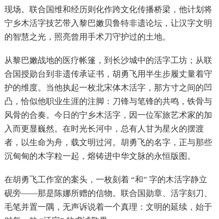
现场。联合国维和经历则化作跨文化传播桥梁，他计划将
宁乡木活字技艺带入黎巴嫩贝鲁特非遗论坛，让汉字文明
的智慧之光，照亮曾用手术刀守护过的土地。
从黎巴嫩战地的医疗帐篷，到长沙城中的活字工坊；从联
合国授勋台到非遗传承证书，胡勇飞用半生步履丈量着守
护的维度。当他执起一枚北宋体木活字，那方寸之间的凹
凸，恰似他职业生涯的注脚：刀锋与笔锋的共鸣，铁骨与
风骨的合奏。今日的宁乡木活字，因一位军旅艺术家的加
入而更显巍然。在时光长河中，总有人甘为星火的摆渡
者，以生命为舟，载文明过河。胡勇飞的名字，正与那些
沉甸甸的木字粒一起，熔铸进中华文脉的永恒版图。
在胡勇飞工作室的案头，一枚刻着 “和” 字的木活字静立
砚旁——那是陈娜所赠的信物。联合国勋章、活字刻刀、
毛笔并置一隅，无声诉说着一个真理：文明的延续，始于