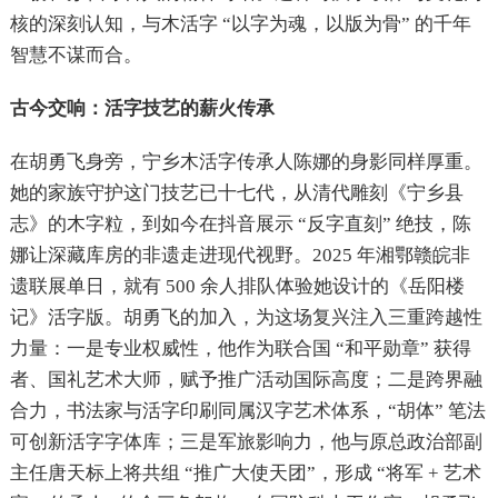
核的深刻认知，与木活字 “以字为魂，以版为骨” 的千年
智慧不谋而合。
古今交响：活字技艺的薪火传承
在胡勇飞身旁，宁乡木活字传承人陈娜的身影同样厚重。
她的家族守护这门技艺已十七代，从清代雕刻《宁乡县
志》的木字粒，到如今在抖音展示 “反字直刻” 绝技，陈
娜让深藏库房的非遗走进现代视野。2025 年湘鄂赣皖非
遗联展单日，就有 500 余人排队体验她设计的《岳阳楼
记》活字版。胡勇飞的加入，为这场复兴注入三重跨越性
力量：一是专业权威性，他作为联合国 “和平勋章” 获得
者、国礼艺术大师，赋予推广活动国际高度；二是跨界融
合力，书法家与活字印刷同属汉字艺术体系，“胡体” 笔法
可创新活字字体库；三是军旅影响力，他与原总政治部副
主任唐天标上将共组 “推广大使天团”，形成 “将军 + 艺术