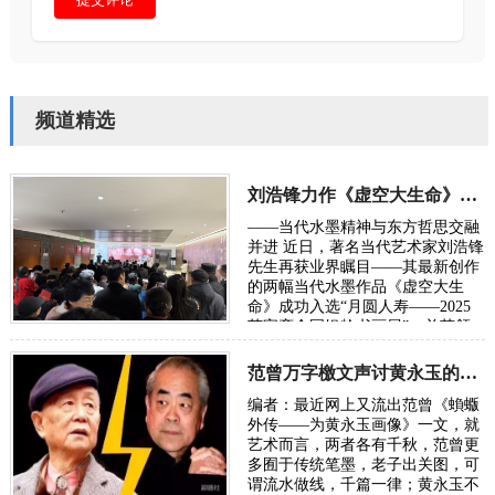
频道精选
刘浩锋力作《虚空大生命》入选2025荣宝斋全国书画展
——当代水墨精神与东方哲思交融
并进 近日，著名当代艺术家刘浩锋
先生再获业界瞩目——其最新创作
的两幅当代水墨作品《虚空大生
命》成功入选“月圆人寿——2025
荣宝斋全国银龄书画展”，并获颁
参展证书。这也是继其此前入选外
交部《新中国国礼…
范曾万字檄文声讨黄永玉的“丑恶灵魂”
编者：最近网上又流出范曾《蝜蝂
外传——为黄永玉画像》一文，就
艺术而言，两者各有千秋，范曾更
多囿于传统笔墨，老子出关图，可
谓流水做线，千篇一律；黄永玉不