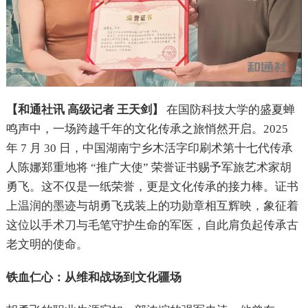
【
和通社讯 高级记者 王天剑
】
在国防科技大学的盛夏蝉
鸣声中，一场跨越千年的文化传承之旅悄然开启。2025
年 7 月 30 日，中国湖南宁乡木活字印刷术第十七代传承
人陈娜郑重地将 “推广大使” 荣誉证书赐予军旅艺术家胡
勇飞。这不仅是一纸荣誉，更是文化传承的接力棒。证书
上温润的墨迹与胡勇飞戎装上的功勋章相互辉映，象征着
这位以手术刀与毛笔守护生命的军医，自此肩负起传承古
老文明的使命。
铁血仁心：从维和战场到文化疆场