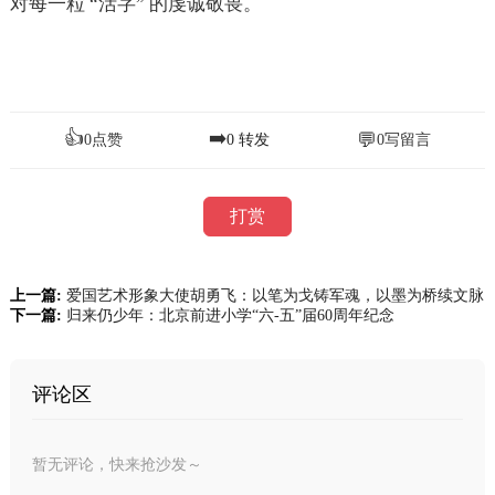
对每一粒 “活字” 的虔诚敬畏。
👍
➡️
💬
0
点赞
0
转发
0
写留言
打赏
上一篇:
爱国艺术形象大使胡勇飞：以笔为戈铸军魂，以墨为桥续文脉
下一篇:
归来仍少年：北京前进小学“六-五”届60周年纪念
评论区
暂无评论，快来抢沙发～