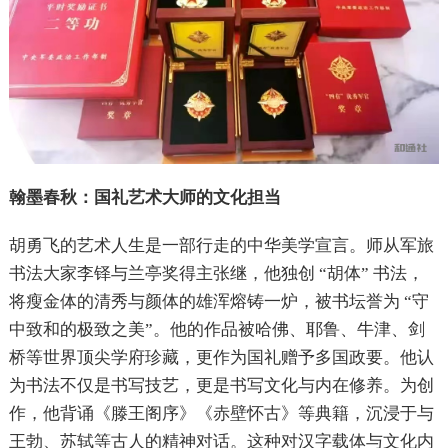
翰墨春秋：国礼艺术大师的文化担当
胡勇飞的艺术人生是一部行走的中华美学宣言。师从军旅
书法大家李铎与兰亭奖得主张继，他独创 “胡体” 书法，
将瘦金体的清秀与颜体的雄浑熔铸一炉，被书坛誉为 “守
中致和的极致之美”。他的作品被哈佛、耶鲁、牛津、剑
桥等世界顶尖学府珍藏，更作为国礼赠予多国政要。他认
为书法不仅是书写技艺，更是书写文化与内在修养。为创
作，他背诵《滕王阁序》《赤壁怀古》等典籍，沉浸于与
王勃、苏轼等古人的精神对话。这种对汉字载体与文化内