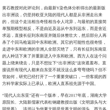
黄石教授对此评论到，由最新Y染色体分析得出的最新版
出非洲说，仍坚持欧亚大陆的现代人都是从非洲走出来
的，但这个走法相当奇怪相当令人诧异，与最初的直接简
单预期模型相反，不是由近及远从中东到远东，而是舍近
求远，直接长征到东南亚并随后休整壮大，然后部分人再
杀了个回马枪返回中东和欧洲。其它的可能性也很奇怪，
走进中东和欧洲的非洲人全部灭绝了，只有长征到东南亚
的人种活下来了并重新进入中东和欧洲。西方人在这个问
题上绕来绕去，只是不想扯下“出非洲说”这块遮羞布。直
接说所有现代人都来自东亚不就没这么多弯弯绕吗？但不
管如何，研究已经打开了一个重要突破口，一些客观的西
方科学家实际上已承认，欧洲人直系祖先源于中国。
“现代人出东亚”还有一个版本，早在2017年底，湖南大学
原院长、大陆新儒家代表杜钢建教授出版《文明源头与大
同世界》，该书认为华夏文明是世界文明的源头，西方各