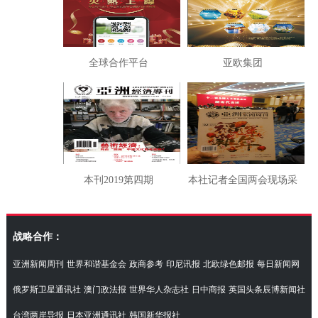
全球合作平台
亚欧集团
本刊2019第四期
本社记者全国两会现场采
访湖南代表团
战略合作：
亚洲新闻周刊
世界和谐基金会
政商参考
印尼讯报
北欧绿色邮报
每日新闻网
俄罗斯卫星通讯社
澳门政法报
世界华人杂志社
日中商报
英国头条辰博新闻社
台湾两岸导报
日本亚洲通讯社
韩国新华报社