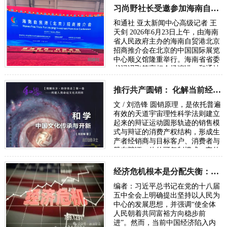
可以说，这…
习尚野社长受邀参加海南自贸港北京招商推介会
和通社 亚太新闻中心高级记者 王
天剑 2026年6月23日上午，由海南
省人民政府主办的海南自贸港北京
招商推介会在北京的中国国际展览
中心顺义馆隆重举行。海南省省委
书记冯飞等亮相会场演讲，和通社
社长习尚野受邀出席了会议。 据了
解，这…
推行共产圆销： 化解当前经济内卷危机走向共同富裕的必由之路
文 / 刘浩锋 圆销原理，是依托普遍
有效的天道宇宙理性科学法则建立
起来的辩证运动圆形轨迹的销售模
式与辩证的消费产权结构，形成生
产者经销商与目标客户、消费者与
股东辩证一体的可复制模式。它的
结构是太极图原理。 一、共产圆销
概述 …
经济危机根本是分配失衡：要警惕分化导致系统崩溃中断民族复兴征程
编者：习近平总书记在党的十八届
五中全会上明确提出坚持以人民为
中心的发展思想，并强调“使全体
人民朝着共同富裕方向稳步前
进”。然而，当前中国经济陷入内