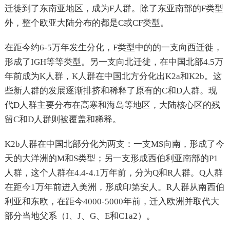
迁徙到了东南亚地区，成为F人群。除了东亚南部的F类型
外，整个欧亚大陆分布的都是C或CF类型。
在距今约6-5万年发生分化，F类型中的的一支向西迁徙，
形成了IGH等等类型。另一支向北迁徙，在中国北部4.5万
年前成为K人群，K人群在中国北方分化出K2a和K2b。这
些新人群的发展逐渐排挤和稀释了原有的C和D人群。现
代D人群主要分布在高寒和海岛等地区，大陆核心区的残
留C和D人群则被覆盖和稀释。
K2b人群在中国北部分化为两支：一支MS向南，形成了今
天的大洋洲的M和S类型；另一支形成西伯利亚南部的P1
人群，这个人群在4.4-4.1万年前，分为Q和R人群。Q人群
在距今1万年前进入美洲，形成印第安人。R人群从南西伯
利亚和东欧，在距今4000-5000年前，迁入欧洲并取代大
部分当地父系（I、J、G、E和C1a2）。