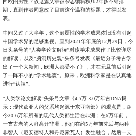
西欧的男性？故这篇文章被杂志编辑积压2年多不给排
期，直到作者同意改了目前这个温和的标题，才得以发
表。
中间又过了大半年，这个颠覆性的学术成果依旧没有引起
中国学术界的足够重视。直到2021年年底的12月29日，今
日头条号的“人类学论文解读”对该学术成果作了比较详尽
的解读，以及“脑洞历史观”头条号发表《最近分子考古学
出了一个大新闻，欧洲人都受不了》，才在元旦前后引起
了一阵不小的“学术地震”。原来，欧洲科学家是在认真地
进行“认祖”。
“人类学论文解读”头条号文章《4.5万-3.0万年古DNA揭
示：现代欧亚人的父系均起源于东亚南部》的观点是，距
今20-6万年所有的现代人类都生活在非洲；在6万年前，
一支古老的人群离开非洲，他们在约5万年前先后与两种
非智人（尼安德特人和丹尼索瓦人）发生融合，然后一支