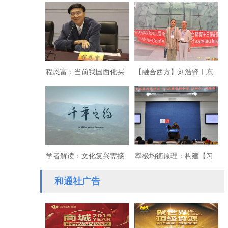
个体到星辰的成长之路
模型描述经济现象毫无价
值纯属自慰！兼谈杨振宁
的文化硬伤
程恩富：当前我国西化买
【融合西方】刘浩锋︱东
办等利益集团问题分析
西方逻辑与世界治理 Ⅳ
学者解读：文化复兴需接
率极均衡原理：构建【习
续自身历史、形成全球共
近平经济思想】的数理基
和通社广告
识
础