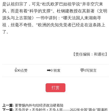
是认祖归宗了，可见“杜氏欧罗巴始祖学说”并非空穴来
风，而是有着“科学的支撑”。杜钢建教授在其新著《文明
源头与上古茶陵》一书中讲到：“哪天法国人来湖南寻
祖，丝毫不奇怪。”欧洲的先知先觉者已经走在这条路上
了。
【责任编辑：和通社】
👍
➡️
💬
0
点赞
0
转发
0
写留言
打赏
上一篇:
要警惕内外勾结经济政治硬着陆
下一篇:
不负历史 • 不负时代 • 不负人民——2022年全国“两会”圆满闭