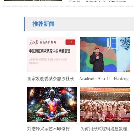
卷危机，北京出台的经济救市政
策，降息、印钞、基建刺激、救助
大企业等，它们不…
推荐新闻
国家发改委某杂志原社长
Academic Host Liu Haofeng
总编呼应林治波热文倡科
Explores “Understanding the
学人道抗疫
East” at “New Context New
Year Exhibition”
刘浩锋揭示艺术即修行：
为何用形式逻辑搭建数理