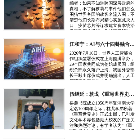
编者：如果不知道跨国深层政府的
真相，不了解萝莉岛事件他们怎么
围猎世界各国的政客名流入围，不
清楚他们长期布局精心实施减灭人
口、疫苗芯片等谋求建立资本统治
世界秩序的设想，你就不了解世
界，也无从了解俄乌战争。所谓五
眼联盟国家…
江和宁：AI与六十四卦融合将成为读懂宇宙的通用语言
2026年7月16日，世界人工智能合
作组织签署仪式在上海圆满举办，
29个国家共同成为创始成员国，组
织总部永久落户上海。我国外交部
长王毅出席仪式并明确提出，人工
智能应当坚持以人为本、向善普
惠，搭建全球风险预警、灾害应急
共享机制，…
伍继延：枕戈《重写世界史》献礼湖大百周年校庆
岳麓书院成立1050周年暨湖南大学
定名100周年之际，枕戈学弟所著
《重写世界史》正式出版，已引发
文化学术界包括湖大校友的广泛关
注和热烈讨论，有学者认为“《重
写世界史》的面世，是中华复兴进
程中一次里程碑式的文化觉醒”。