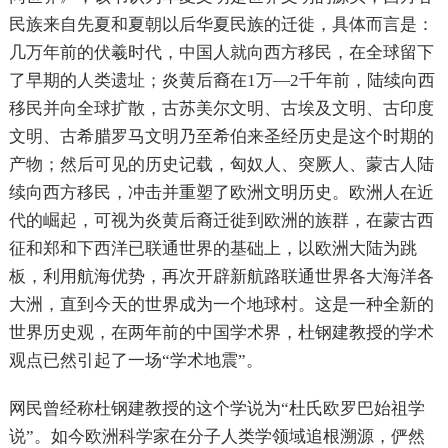
民族来自先夏和夏朝以后华夏民族的迁徙，具体而言是：
几万年前的伏羲时代，中国人就向西方移民，在全球留下
了早期的人类遗址；炎黄后裔在1万—2千年前，陆续向西
移民并向全球扩散，古苏美尔文明、古埃及文明、古印度
文明、古希腊罗马文明乃至希伯来圣经历史是这个时期的
产物；然后可见的历史记载，匈奴人、突厥人、蒙古人陆
续向西方移民，冲击并重塑了欧洲文明历史。欧洲人在近
代的崛起，可视为炎黄后裔迁徙到欧洲的族群，在蒙古西
征和郑和下西洋已联通世界的基础上，以欧洲大陆为跳
板，利用航海优势，再次开辟新航路联通世界各大海洋各
大洲，直到今天的世界成为一个地球村。这是一种全新的
世界历史观，在两年前的中国学术界，杜钢建教授的学术
观点已然引起了一场“学术地震”。
网民曾经称杜钢建教授的这个学说为“杜氏欧罗巴始祖学
说”。如今欧洲科学家在分子人类学领域追根溯源，俨然