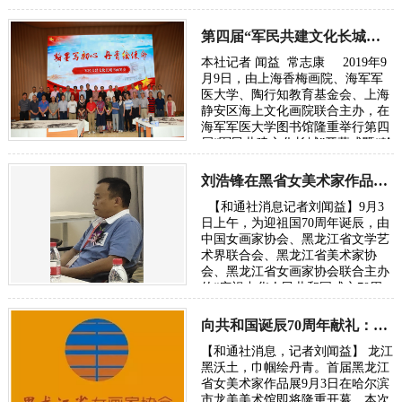
摄影作品展。 龚心瀚，1964年毕业
于上海复旦…
第四届“军民共建文化长城书画展”在上海隆重举行
本社记者 闻益 常志康 2019年9
月9日，由上海香梅画院、海军军
医大学、陶行知教育基金会、上海
静安区海上文化画院联合主办，在
海军军医大学图书馆隆重举行第四
届“军民共建文化长城”开幕式暨“翰
墨写初心、丹青…
刘浩锋在黑省女美术家作品展畅谈东方文化复兴
【和通社消息记者刘闻益】9月3
日上午，为迎祖国70周年诞辰，由
中国女画家协会、黑龙江省文学艺
术界联合会、黑龙江省美术家协
会、黑龙江省女画家协会联合主办
的“庆祝中华人民共和国成立70周
年一一首届黑龙江省女美术家作品
展”…
向共和国诞辰70周年献礼：黑龙江省女美术家作品展近日开幕
【和通社消息，记者刘闻益】 龙江
黑沃土，巾帼绘丹青。首届黑龙江
省女美术家作品展9月3日在哈尔滨
市龙美美术馆即将隆重开幕。本次