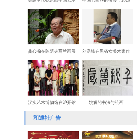
吴建堂论捻条画中国艺术
中国书画界的盛会：2026
第十届中国书画春晚速写
龚心瀚在陈荫夫写兰画展
刘浩锋在黑省女美术家作
的发言
品展畅谈东方文化复兴
汉实艺术博物馆在沪开馆
姚辉的书法与绘画
和通社广告