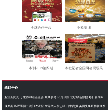
全球合作平台
亚欧集团
本刊2019第四期
本社记者全国两会现场采
访湖南代表团
战略合作：
亚洲新闻周刊
世界和谐基金会
政商参考
印尼讯报
北欧绿色邮报
每日新闻网
俄罗斯卫星通讯社
澳门政法报
世界华人杂志社
日中商报
英国头条辰博新闻社