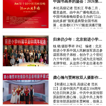
中国书画界的盛会：2026第十届中国书画春晚速写
本社高级记者 范长江 早春二月，
暖意盎然。由中央广播电视总台、
中国书画春晚组委会主办的“江山
如此多娇”颁奖盛典暨全国书画
展，在首都CCTV17频道演播厅隆
重举行。来自全国各地的代表书画
家，艺术界名人共赴这场中国书画
界的盛会。 全…
归来仍少年：北京前进小学“六-五”届60周年纪念
钱 晓/摄影季祥 许矼 编者：北京
前进小学系中国人民解放军原总参
谋部系统子弟校，创办于上个世纪
六十年代初，如今已成为北京地区
名牌学校。从这所小学走出著名作
家毕淑敏、诗词家易青生、书法家
邓春来、民营企业家许矼、新闻
工…
龚心瀚与贾树枚双人摄影作品展在沪举办
【和通社上海讯 高级记者 范长
江】正值中国共产党成立104周年
纪念日到来之际，中共中央宣传部
原副部长龚心瀚，以及中共上海市
委宣传部原副部长贾树枚，假座上
海市崇明区千帆堂美术馆举办双人