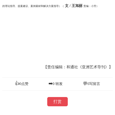
文 / 王旭丽
的理论指导、提案建议、案例素材和解决方案指导）（
责编：小芳）
【责任编辑：和通社《亚洲艺术导刊》】
👍
➡️
💬
0
点赞
0
转发
0
写留言
打赏