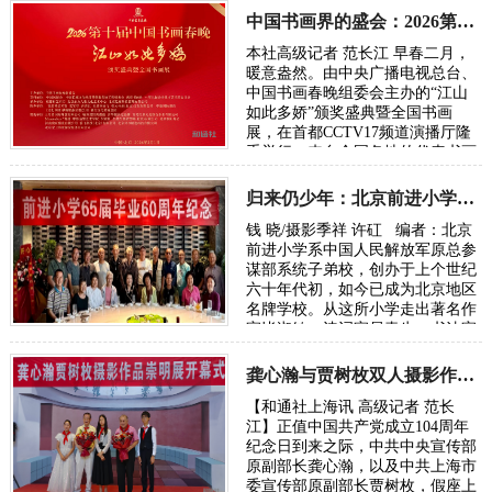
中国书画界的盛会：2026第十届中国书画春晚速写
本社高级记者 范长江 早春二月，
暖意盎然。由中央广播电视总台、
中国书画春晚组委会主办的“江山
如此多娇”颁奖盛典暨全国书画
展，在首都CCTV17频道演播厅隆
重举行。来自全国各地的代表书画
家，艺术界名人共赴这场中国书画
界的盛会。 全…
归来仍少年：北京前进小学“六-五”届60周年纪念
钱 晓/摄影季祥 许矼 编者：北京
前进小学系中国人民解放军原总参
谋部系统子弟校，创办于上个世纪
六十年代初，如今已成为北京地区
名牌学校。从这所小学走出著名作
家毕淑敏、诗词家易青生、书法家
邓春来、民营企业家许矼、新闻
工…
龚心瀚与贾树枚双人摄影作品展在沪举办
【和通社上海讯 高级记者 范长
江】正值中国共产党成立104周年
纪念日到来之际，中共中央宣传部
原副部长龚心瀚，以及中共上海市
委宣传部原副部长贾树枚，假座上