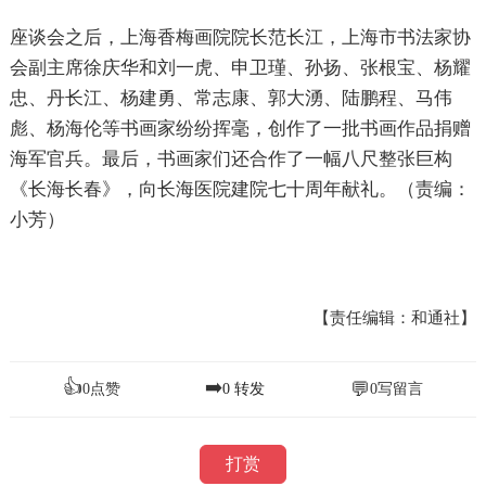
座谈会之后，上海香梅画院院长范长江，上海市书法家协
会副主席徐庆华和刘一虎、申卫瑾、孙扬、张根宝、杨耀
忠、丹长江、杨建勇、常志康、郭大湧、陆鹏程、马伟
彪、杨海伦等书画家纷纷挥毫，创作了一批书画作品捐赠
海军官兵。最后，书画家们还合作了一幅八尺整张巨构
《长海长春》，向长海医院建院七十周年献礼。（责编：
小芳）
【责任编辑：和通社】
👍
➡️
💬
0
点赞
0
转发
0
写留言
打赏