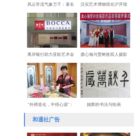
风云常流气象万千：著名
汉实艺术博物馆在沪开馆
书画篆刻家徐庆华
离岸银行助力亚欧艺术金
龚心瀚与贾树枚双人摄影
融发展
作品展在沪举办
“外师造化，中得心源”：
姚辉的书法与绘画
陈玉兰教授的绘画
和通社广告