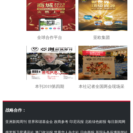
全球合作平台
亚欧集团
本刊2019第四期
本社记者全国两会现场采
访湖南代表团
战略合作：
亚洲新闻周刊
世界和谐基金会
政商参考
印尼讯报
北欧绿色邮报
每日新闻网
俄罗斯卫星通讯社
澳门政法报
世界华人杂志社
日中商报
英国头条辰博新闻社