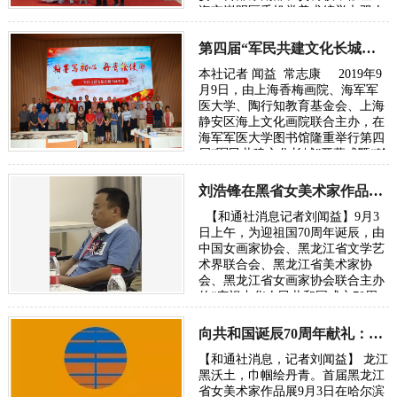
海市崇明区千帆堂美术馆举办双人
摄影作品展。 龚心瀚，1964年毕业
于上海复旦…
第四届“军民共建文化长城书画展”在上海隆重举行
本社记者 闻益 常志康 2019年9
月9日，由上海香梅画院、海军军
医大学、陶行知教育基金会、上海
静安区海上文化画院联合主办，在
海军军医大学图书馆隆重举行第四
届“军民共建文化长城”开幕式暨“翰
墨写初心、丹青…
刘浩锋在黑省女美术家作品展畅谈东方文化复兴
【和通社消息记者刘闻益】9月3
日上午，为迎祖国70周年诞辰，由
中国女画家协会、黑龙江省文学艺
术界联合会、黑龙江省美术家协
会、黑龙江省女画家协会联合主办
的“庆祝中华人民共和国成立70周
年一一首届黑龙江省女美术家作品
展”…
向共和国诞辰70周年献礼：黑龙江省女美术家作品展近日开幕
【和通社消息，记者刘闻益】 龙江
黑沃土，巾帼绘丹青。首届黑龙江
省女美术家作品展9月3日在哈尔滨